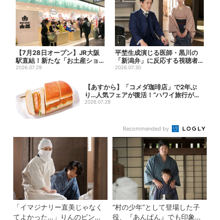
【7月28日オープン】JR大阪
平埜生成演じる医師・黒川の
駅直結！新たな「お土産ショ
「新潟弁」に反応する視聴者
ップ」、銘菓バラ売りで地...
2026.07.29
続出「グッときた」
2026.07.30
【あすから】「コメダ珈琲店」で2年ぶ
り…人気フェアが復活！“ハワイ旅行が当
たる”...
2026.07.28
Recommended by
「イマジナリー直美じゃなく
“村の少年”として登場した子
てよかった…」りんのピンチ
役、『あんぱん』でも印象的