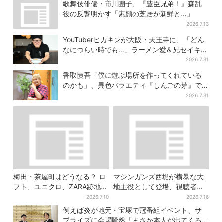
後は「もう帰ってください」
歌舞伎俳優・市川團子、『豊臣兄弟！』森乱
役の反響明かす「素顔の芝居が新鮮と…」
2026.7.13
YouTuberヒカキンが大阪・天王寺に、「どん
なにつらい時でも…」ラーメン愛＆兄セイキン
との思い出を語る
2026.7.31
香取慎吾「僕に遊ぶ場所を作ってくれている
のかも」、異色バラエティ『しんごの芽』で
感じた読売テレビの“パンク精神”
2026.7.31
梅田・茶屋町はどうなる？ ロ
マシンガンズ西堀が横暴な大
フト、ユニクロ、ZARA跡地に
地主役として登場、視聴者驚
新店続々…再開発も予定
き「似てる人かと思った
2026.7.10
2026.7.16
ら…」
例えば炎が地元・宝塚で冠番組イベント、サ
プライズに会場騒然「まさか本人が出てくる