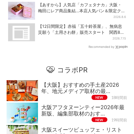
【あすから】人気店「カフェタナカ」大阪・
梅田にレア商品集結…本店人気パン＆限定クッ
キー缶も！ 7日間の夏イベント
2026.8.6
【12日間限定】赤福「五十鈴茶屋」、無病息
災願う「土用さわ餅」販売スタート 関西8カ
所でも買える
2026.7.15
Recommended by
コラボPR
【大阪】おすすめの手土産2026
年、地元メディア取材の最…
NEW
18時間前
大阪アフタヌーンティー2026年最
新版、編集部取材のおす…
NEW
19時間前
大阪スイーツビュッフェ・リスト