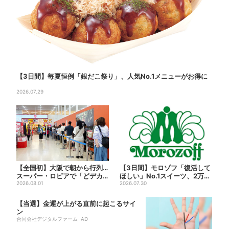
【3日間】毎夏恒例「銀だこ祭り」、人気No.1メニューがお得に
2026.07.29
【全国初】大阪で朝から行列…
【3日間】モロゾフ「復活して
スーパー・ロピアで「どデカ
ほしい」No.1スイーツ、2万3
抽選会」、開始30分で“1...
2026.08.01
865票から選ばれた...
2026.07.30
【当選】金運が上がる直前に起こるサイ
ン
合同会社デジタルファーム AD