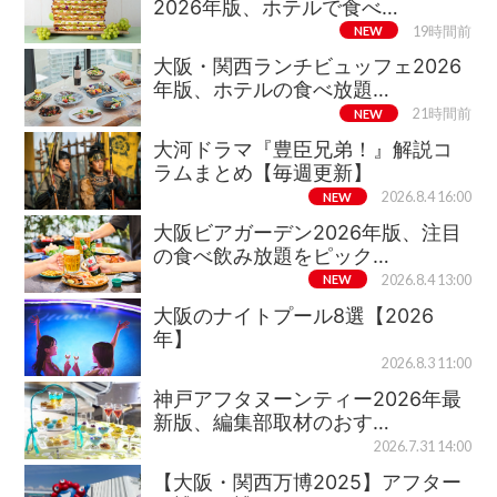
2026年版、ホテルで食べ…
NEW
19時間前
大阪・関西ランチビュッフェ2026
年版、ホテルの食べ放題…
NEW
21時間前
大河ドラマ『豊臣兄弟！』解説コ
ラムまとめ【毎週更新】
NEW
2026.8.4 16:00
大阪ビアガーデン2026年版、注目
の食べ飲み放題をピック…
NEW
2026.8.4 13:00
大阪のナイトプール8選【2026
年】
2026.8.3 11:00
神戸アフタヌーンティー2026年最
新版、編集部取材のおす…
2026.7.31 14:00
【大阪・関西万博2025】アフター