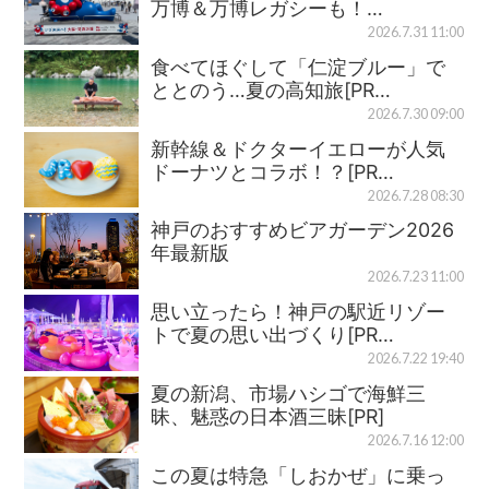
万博＆万博レガシーも！…
2026.7.31 11:00
食べてほぐして「仁淀ブルー」で
ととのう…夏の高知旅[PR…
2026.7.30 09:00
新幹線＆ドクターイエローが人気
ドーナツとコラボ！？[PR…
2026.7.28 08:30
神戸のおすすめビアガーデン2026
年最新版
2026.7.23 11:00
思い立ったら！神戸の駅近リゾー
トで夏の思い出づくり[PR…
2026.7.22 19:40
夏の新潟、市場ハシゴで海鮮三
昧、魅惑の日本酒三昧[PR]
2026.7.16 12:00
この夏は特急「しおかぜ」に乗っ