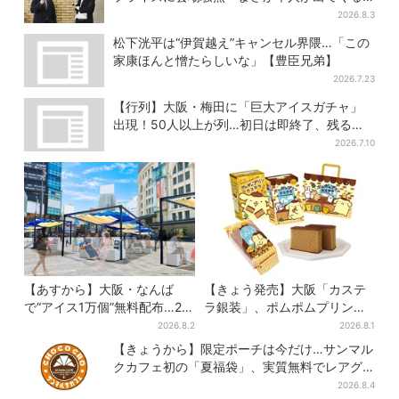
とは…」
2026.8.3
松下洸平は“伊賀越え”キャンセル界隈…「この
家康ほんと憎たらしいな」【豊臣兄弟】
2026.7.23
【行列】大阪・梅田に「巨大アイスガチャ」
出現！50人以上が列…初日は即終了、残る開
催日は？
2026.7.10
【あすから】大阪・なんば
【きょう発売】大阪「カステ
で“アイス1万個”無料配布…2日
ラ銀装」、ポムポムプリンと
間限定で、ロッテの人気商品
初コラボ 紙袋まで限定デザ
2026.8.2
2026.8.1
もらえる
インに
【きょうから】限定ポーチは今だけ…サンマル
クカフェ初の「夏福袋」、実質無料でレアグ
ッズが手に入る
2026.8.4