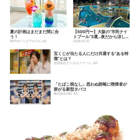
夏の計画はまだまだ間に合
【500円〜】大阪の“市民ナイ
う！
トプール”3選…夜だから涼しい
神戸ポートピアホテル AD
＆コスパ最強
2026.07.31
宝くじが当たる人にだけ共通する“ある特
徴”とは？
合同会社デジタルファーム AD
「たばこ税なし」思わぬ朗報に喫煙者が
群がる新型タバコ
株式会社HAL AD