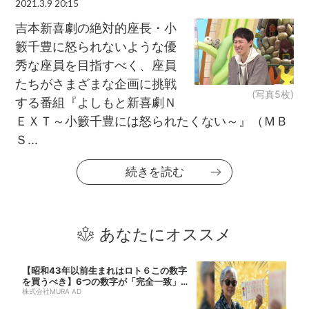
2021.3.9 20:15
吉本新喜劇の絶対的座長・小
籔千豊に怒られないような優
秀な座員を目指すべく、座員
たちがさまざまな企画に挑戦
(写真5枚)
する番組『よしもと新喜劇Ｎ
ＥＸＴ～小籔千豊には怒られたくない～』（ＭＢ
Ｓ...
続きを読む
あなたにオススメ
【昭和43年以前生まれはロト６この数字
を買うべき】6つの数字が「完全一致」す
る方...
株式会社MURA AD