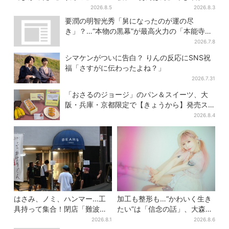
に駆けつける直美、ベストな
だった…視聴者驚き「どうり
2026.8.5
2026.8.3
タイミングに視聴者歓喜
で演技上手だと」
要潤の明智光秀「舅になったのが運の尽
き」？…“本物の黒幕”が最高火力の「本能寺」
へ【豊臣兄弟】
2026.7.8
シマケンがついに告白？ りんの反応にSNS祝
福「さすがに伝わったよね？」
2026.7.31
「おさるのジョージ」のパン＆スイーツ、大
阪・兵庫・京都限定で【きょうから】発売ス
タート
2026.8.4
はさみ、ノミ、ハンマー…工
加工も整形も…“かわいく生き
具持って集合！閉店「難波ベ
たい”は「信念の話」、大森靖
アーズ」最終日400人超…最
子が新作に込めた思い
2026.8.1
2026.8.6