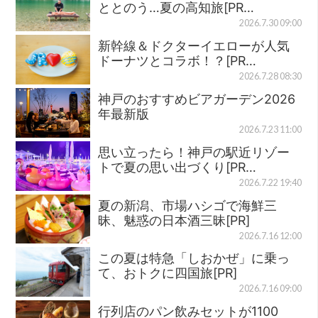
ととのう…夏の高知旅[PR…
2026.7.30 09:00
新幹線＆ドクターイエローが人気
ドーナツとコラボ！？[PR…
2026.7.28 08:30
神戸のおすすめビアガーデン2026
年最新版
2026.7.23 11:00
思い立ったら！神戸の駅近リゾー
トで夏の思い出づくり[PR…
2026.7.22 19:40
夏の新潟、市場ハシゴで海鮮三
昧、魅惑の日本酒三昧[PR]
2026.7.16 12:00
この夏は特急「しおかぜ」に乗っ
て、おトクに四国旅[PR]
2026.7.16 09:00
行列店のパン飲みセットが1100