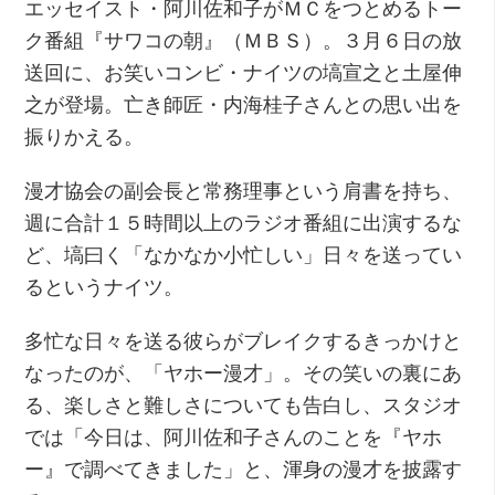
エッセイスト・阿川佐和子がＭＣをつとめるトー
ク番組『サワコの朝』（ＭＢＳ）。３月６日の放
送回に、お笑いコンビ・ナイツの塙宣之と土屋伸
之が登場。亡き師匠・内海桂子さんとの思い出を
振りかえる。
漫才協会の副会長と常務理事という肩書を持ち、
週に合計１５時間以上のラジオ番組に出演するな
ど、塙曰く「なかなか小忙しい」日々を送ってい
るというナイツ。
多忙な日々を送る彼らがブレイクするきっかけと
なったのが、「ヤホー漫才」。その笑いの裏にあ
る、楽しさと難しさについても告白し、スタジオ
では「今日は、阿川佐和子さんのことを『ヤホ
ー』で調べてきました」と、渾身の漫才を披露す