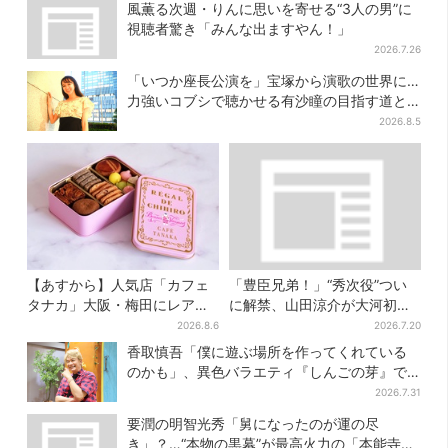
風薫る次週・りんに思いを寄せる“3人の男”に
視聴者驚き「みんな出ますやん！」
2026.7.26
「いつか座長公演を」宝塚から演歌の世界に…
力強いコブシで聴かせる有沙瞳の目指す道と
は
2026.8.5
【あすから】人気店「カフェ
「豊臣兄弟！」“秀次役”つい
タナカ」大阪・梅田にレア商
に解禁、山田涼介が大河初出
品集結…本店人気パン＆限定
演「まさかの」「楽しみすぎ
2026.8.6
2026.7.20
クッキー缶も！ 7日間の夏イ
る」
香取慎吾「僕に遊ぶ場所を作ってくれている
ベント
のかも」、異色バラエティ『しんごの芽』で
感じた読売テレビの“パンク精神”
2026.7.31
要潤の明智光秀「舅になったのが運の尽
き」？…“本物の黒幕”が最高火力の「本能寺」