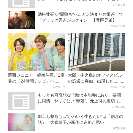
へ【豊臣兄弟】
2026.7.8
池松壮亮が“闇堕ち”へ…ガン決まりの眼差しで
「ブラック秀吉がログイン」【豊臣兄弟】
2026.7.30
関西ジュニア・嶋﨑斗亜、2度
大阪・中之島のオフィスビル
目の『24時間テレビ』へ…ほ
の窓辺に突如、出現した……
かのメンバーに助言「サポー
巨大インコ「何かいる」「朝
2026.8.2
2026.7.29
ターたるもの」
からビビった」、その正体と
もっとも可哀想な「敵は本能寺にあり」要潤
は？
に同情…やってない“毒殺”、元上司の裏切り
【豊臣兄弟】
2026.7.15
加工も整形も…“かわいく生きたい”は「信念の
話」、大森靖子が新作に込めた思い
2026.8.6