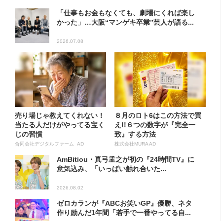
「仕事もお金もなくても、劇場にくれば楽し
かった」…大阪“マンゲキ卒業”芸人が語る...
2026.07.08
売り場じゃ教えてくれない！
８月のロト6はこの方法で買
当たる人だけがやってる宝く
え!!６つの数字が『完全一
じの習慣
致』する方法
合同会社デジタルファーム AD
株式会社MURA AD
AmBitiou・真弓孟之が初の『24時間TV』に
意気込み、「いっぱい触れ合いた...
2026.08.02
ゼロカランが『ABCお笑いGP』優勝、ネタ
作り励んだ1年間「若手で一番やってる自...