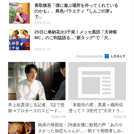
香取慎吾「僕に遊ぶ場所を作ってくれている
のかも」、異色バラエティ『しんごの芽』
で...
2026.07.31
25日に奉納花火3千発！メッセ黒田「天神祭
MC」のご利益語る…“新タッグ”で「大...
2026.07.22
Recommended by
井上祐貴演じる記者、1話で投
「本能寺の変」黒幕＝織田信
獄→プロポーズのスピード感
澄って？ 3世代で“大河ドラ
に視聴者驚き「横沢さんだけ
マ”、サラブレッド俳優が熱演
2026.7.29
2026.7.9
怒涛すぎる」
【豊臣兄弟】
病床の母親役・29歳女優に称賛の声「あの小
さかった加恋ちゃんが…」朝ドラ視聴者しみじ