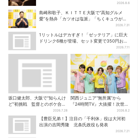
み
2026.8.6
島崎和歌子、ＫＩＴＴＥ大阪で“高知グルメ
愛”を熱弁「カツオは塩派」「ちくキュウがお
つまみ」
2026.7.31
1リットルはデカすぎ！「ゼッテリア」に巨大
ドリンク6種が登場、セット変更で350円お得
に
2026.7.11
坂口健太郎、大阪で“知らんけ
関西ジュニア“無所属”から
ど”初挑戦 監督とのボケ合戦
『24時間TV』大抜擢！次世代
に会場ほっこり
スターと期待「まさか僕
2026.7.28
2026.8.2
が…」
【豊臣兄弟！】注目の「千利休」役は大河初
出演の吉岡秀隆 北条氏政役も発表
2026.7.21