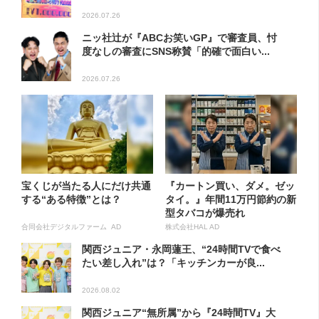
2026.07.26
ニッ社辻が『ABCお笑いGP』で審査員、忖
度なしの審査にSNS称賛「的確で面白い...
2026.07.26
宝くじが当たる人にだけ共通
『カートン買い、ダメ。ゼッ
する“ある特徴”とは？
タイ。』年間11万円節約の新
型タバコが爆売れ
合同会社デジタルファーム AD
株式会社HAL AD
関西ジュニア・永岡蓮王、“24時間TVで食べ
たい差し入れ”は？「キッチンカーが良...
2026.08.02
関西ジュニア“無所属”から『24時間TV』大