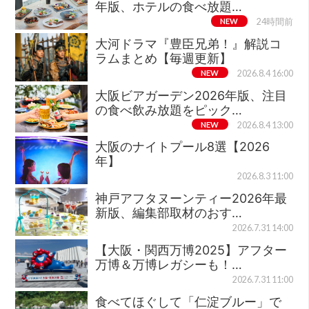
年版、ホテルの食べ放題…
NEW
24時間前
大河ドラマ『豊臣兄弟！』解説コ
ラムまとめ【毎週更新】
NEW
2026.8.4 16:00
大阪ビアガーデン2026年版、注目
の食べ飲み放題をピック…
NEW
2026.8.4 13:00
大阪のナイトプール8選【2026
年】
2026.8.3 11:00
神戸アフタヌーンティー2026年最
新版、編集部取材のおす…
2026.7.31 14:00
【大阪・関西万博2025】アフター
万博＆万博レガシーも！…
2026.7.31 11:00
食べてほぐして「仁淀ブルー」で