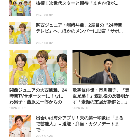
抜擢！次世代スターと期待「まさか僕が...
2026.08.02
関西ジュニア・嶋﨑斗亜、2度目の『24時間
テレビ』へ…ほかのメンバーに助言「サポ...
2026.08.02
関西ジュニアの大西風雅、24
歌舞伎俳優・市川團子、『豊
時間TVサポーターに！なに
臣兄弟！』森乱役の反響明か
わ男子・藤原丈一郎からの
す「素顔の芝居が新鮮と…」
応...
2026.08.02
2026.07.13
出会いは海外アプリ！夫の第一印象は「まる
で芸能人」→送迎・弁当・カジノデートま
で...
2026.07.24