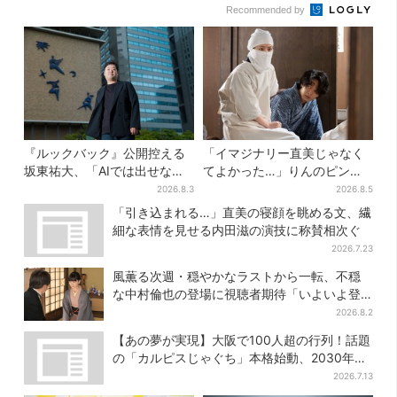
Recommended by
『ルックバック』公開控える
「イマジナリー直美じゃなく
坂東祐大、「AIでは出せない
てよかった…」りんのピンチ
質感がある」映画音楽へのこ
に駆けつける直美、ベストな
2026.8.3
2026.8.5
だわり
タイミングに視聴者歓喜
「引き込まれる…」直美の寝顔を眺める文、繊
細な表情を見せる内田滋の演技に称賛相次ぐ
2026.7.23
風薫る次週・穏やかなラストから一転、不穏
な中村倫也の登場に視聴者期待「いよいよ登
場だ」
2026.8.2
【あの夢が実現】大阪で100人超の行列！話題
の「カルピスじゃぐち」本格始動、2030年ま
でに1000台へ
2026.7.13