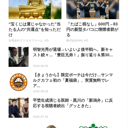
“宝くじは運じゃなかった”当
「たばこ税なし」600円→83
たる人の“共通点”を知っただ
円の新型タバコに喫煙者群が
け
る
合同会社デジタルファーム AD
株式会社HAL AD
明智光秀が退場→いよいよ後半戦へ、新キャ
スト続々…「豊臣兄弟！」振り返り＆第30...
2026.08.04
【きょうから】限定ポーチは今だけ…サンマ
ルクカフェ初の「夏福袋」、実質無料でレ
ア...
2026.08.04
平埜生成演じる医師・黒川の「新潟弁」に反
応する視聴者続出「グッときた」
2026.07.30