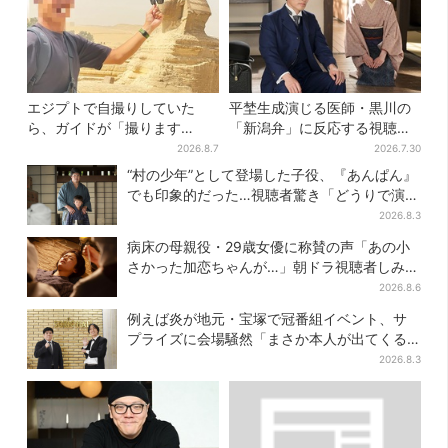
エジプトで自撮りしていた
平埜生成演じる医師・黒川の
ら、ガイドが「撮ります
「新潟弁」に反応する視聴者
よ！」→ノリノリでポーズを
続出「グッときた」
2026.8.7
2026.7.30
取っていたら…… 海外旅行
“村の少年”として登場した子役、『あんぱん』
でのトラブル防止策を
でも印象的だった…視聴者驚き「どうりで演技
上手だと」
2026.8.3
病床の母親役・29歳女優に称賛の声「あの小
さかった加恋ちゃんが…」朝ドラ視聴者しみじ
み
2026.8.6
例えば炎が地元・宝塚で冠番組イベント、サ
プライズに会場騒然「まさか本人が出てくる
とは…」
2026.8.3