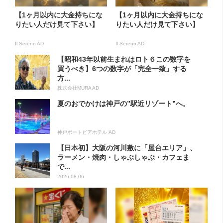
【1ヶ月以内に大金持ちにな
【1ヶ月以内に大金持ちにな
りたい人だけ見て下さい】
りたい人だけ見て下さい】
Il Sereno AD
Il Sereno AD
【昭和43年以前生まれはロト６この数字を
買うべき】6つの数字が「完全一致」する
方...
株式会社MURA AD
夏のおでかけは神戸の”駅近リゾート”へ。
神戸ポートピアホテル AD
【日本初】大阪の河川敷に「屋台エリア」、
ラーメン・焼肉・しゃぶしゃぶ・カフェま
で...
2026.08.06