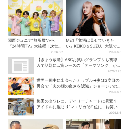
関西ジュニア“無所属”から
ME:I「覚悟は見せていきた
『24時間TV』大抜擢！次世代
い」KEIKO＆SUZU、大阪で語
スターと期待「まさか僕
る…“日プ女子”からの3年間
2026.8.2
2026.8.3
が…」
と、7人で目指す夢
【きょう放送】ABCお笑いグランプリも初導
入で話題に…賞レースの「テーマソング」が果
たす役割とは？
2026.7.25
世界一周中に出会ったカップル→妻は3度目の
再会で「夫の顔の良さを認識」ジョージアの
酒場で急接近
2026.8.7
梅田のタワレコ、デイリーチャートに異変？
アイドルに混じり“マユリカ”が1位に…お笑い
が強すぎる理由とは
2026.8.6