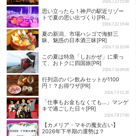
2026.7.23 11:00
思い立ったら！神戸の駅近リゾー
トで夏の思い出づくり[PR…
2026.7.22 19:40
夏の新潟、市場ハシゴで海鮮三
昧、魅惑の日本酒三昧[PR]
2026.7.16 12:00
この夏は特急「しおかぜ」に乗っ
て、おトクに四国旅[PR]
2026.7.16 09:00
行列店のパン飲みセットが1100
円！？お得ワザ[PR]
2026.7.9 11:30
「仕事もお金もなくても…」マンゲ
キで過ごした日々[PR]
2026.7.8 17:00
【カメリア・マキの魔女占い】
2026年下半期の運勢は？