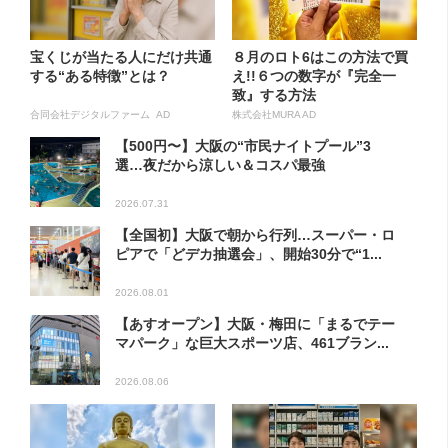
宝くじが当たる人にだけ共通
８月のロト6はこの方法で買
する“ある特徴”とは？
え!!６つの数字が『完全一
致』する方法
合同会社デジタルファーム AD
株式会社MURA AD
【500円〜】大阪の“市民ナイトプール”3
選…夜だから涼しい＆コスパ最強
2026.07.31
【全国初】大阪で朝から行列…スーパー・ロ
ピアで「どデカ抽選会」、開始30分で“1...
2026.08.01
【あすオープン】大阪・梅田に「まるでテー
マパーク」な巨大スポーツ店、461ブラン...
2026.08.06