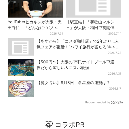
YouTuberヒカキンが大阪・天
【駅直結】「和歌山マルシ
王寺に、「どんなにつらい時
ェ」が大阪・梅田で初開催！
でも…」ラーメン愛＆兄セイ
桃・シャインマスカット・巨
2026.7.31
2026.7.14
キンとの思い出を語る
峰がずらり
【あすから】「コメダ珈琲店」で2年ぶり…人
気フェアが復活！“ハワイ旅行が当たる”キャン
ペーンも
2026.7.28
【500円〜】大阪の“市民ナイトプール”3選…
夜だから涼しい＆コスパ最強
2026.7.31
【魔女占い】8月8日 各星座の運勢は？
2026.8.7
Recommended by
コラボPR