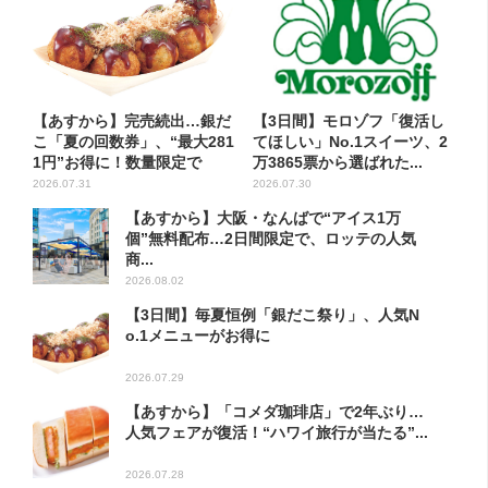
【あすから】完売続出…銀だ
【3日間】モロゾフ「復活し
こ「夏の回数券」、“最大281
てほしい」No.1スイーツ、2
1円”お得に！数量限定で
万3865票から選ばれた...
2026.07.31
2026.07.30
【あすから】大阪・なんばで“アイス1万
個”無料配布…2日間限定で、ロッテの人気
商...
2026.08.02
【3日間】毎夏恒例「銀だこ祭り」、人気N
o.1メニューがお得に
2026.07.29
【あすから】「コメダ珈琲店」で2年ぶり…
人気フェアが復活！“ハワイ旅行が当たる”...
2026.07.28