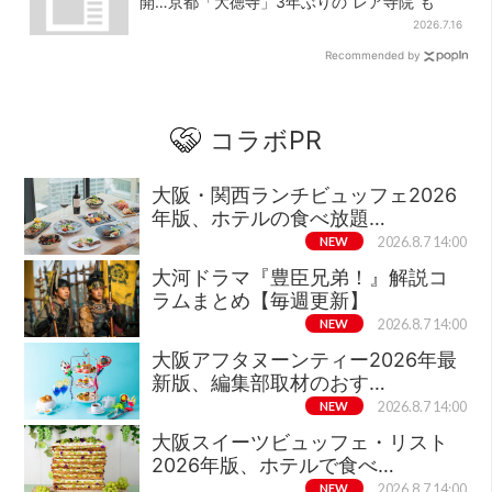
開…京都「大徳寺」3年ぶりの“レア寺院”も
2026.7.16
Recommended by
コラボPR
大阪・関西ランチビュッフェ2026
年版、ホテルの食べ放題…
NEW
2026.8.7 14:00
大河ドラマ『豊臣兄弟！』解説コ
ラムまとめ【毎週更新】
NEW
2026.8.7 14:00
大阪アフタヌーンティー2026年最
新版、編集部取材のおす…
NEW
2026.8.7 14:00
大阪スイーツビュッフェ・リスト
2026年版、ホテルで食べ…
NEW
2026.8.7 14:00