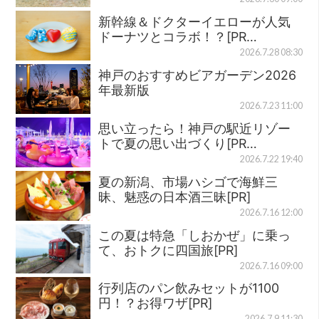
新幹線＆ドクターイエローが人気
ドーナツとコラボ！？[PR…
2026.7.28 08:30
神戸のおすすめビアガーデン2026
年最新版
2026.7.23 11:00
思い立ったら！神戸の駅近リゾー
トで夏の思い出づくり[PR…
2026.7.22 19:40
夏の新潟、市場ハシゴで海鮮三
昧、魅惑の日本酒三昧[PR]
2026.7.16 12:00
この夏は特急「しおかぜ」に乗っ
て、おトクに四国旅[PR]
2026.7.16 09:00
行列店のパン飲みセットが1100
円！？お得ワザ[PR]
2026.7.9 11:30