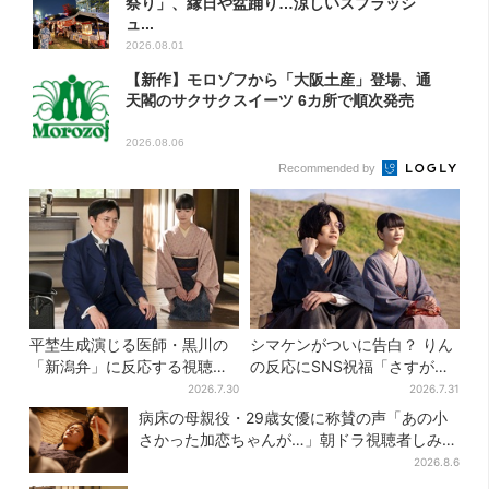
祭り」、縁日や盆踊り…涼しいスプラッシ
ュ...
2026.08.01
【新作】モロゾフから「大阪土産」登場、通
天閣のサクサクスイーツ 6カ所で順次発売
2026.08.06
Recommended by
平埜生成演じる医師・黒川の
シマケンがついに告白？ りん
「新潟弁」に反応する視聴者
の反応にSNS祝福「さすがに
続出「グッときた」
伝わったよね？」
2026.7.30
2026.7.31
病床の母親役・29歳女優に称賛の声「あの小
さかった加恋ちゃんが…」朝ドラ視聴者しみじ
み
2026.8.6