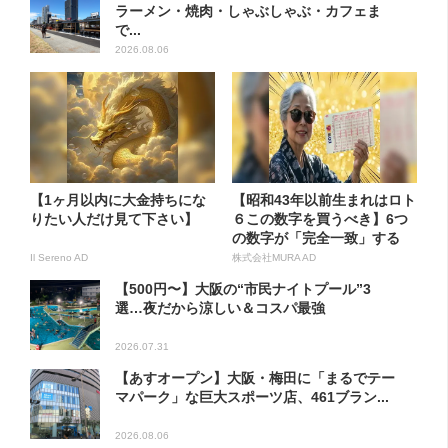
ラーメン・焼肉・しゃぶしゃぶ・カフェま
で...
2026.08.06
【1ヶ月以内に大金持ちにな
【昭和43年以前生まれはロト
りたい人だけ見て下さい】
６この数字を買うべき】6つ
の数字が「完全一致」する
方...
Il Sereno AD
株式会社MURA AD
【500円〜】大阪の“市民ナイトプール”3
選…夜だから涼しい＆コスパ最強
2026.07.31
【あすオープン】大阪・梅田に「まるでテー
マパーク」な巨大スポーツ店、461ブラン...
2026.08.06