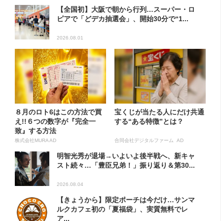
【全国初】大阪で朝から行列…スーパー・ロ
ピアで「どデカ抽選会」、開始30分で“1...
2026.08.01
８月のロト6はこの方法で買
宝くじが当たる人にだけ共通
え!!６つの数字が『完全一
する“ある特徴”とは？
致』する方法
株式会社MURA AD
合同会社デジタルファーム AD
明智光秀が退場→いよいよ後半戦へ、新キャ
スト続々…「豊臣兄弟！」振り返り＆第30...
2026.08.04
【きょうから】限定ポーチは今だけ…サンマ
ルクカフェ初の「夏福袋」、実質無料でレ
ア...