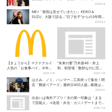
の“無茶振り”に混乱「狂ってる！」
2026.8.8
ME:I「覚悟は見せていきたい」KEIKO＆
SUZU、大阪で語る…“日プ女子”からの3年間
と、7人で目指す夢
2026.8.3
【きょうから】マクドナルド
“未来の妻”乃木坂46・井上
人気の「お食事パイ」今年も
和、初登場「数秒なのに圧
登場、熱々とろ～り夏限定メ
巻」…「豊臣兄弟！」第30回
2026.7.29
2026.7.28
ニュー
あらすじ・清須会議
はさみ、ノミ、ハンマー…工具持って集合！閉
店「難波ベアーズ」最終日400人超…最後は
「もう帰ってください」
2026.8.1
出会いは海外アプリ！夫の第一印象は「まる
で芸能人」→送迎・弁当・カジノデートまで…
結婚前に尽くしまくり
2026.7.24