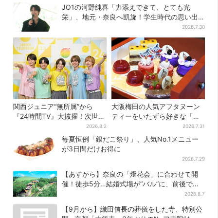
JO1の河野純喜「力添えできて、とても光
栄」、地元・奈良へ凱旋！学生時代の思い出
エピソードも
2026.7.30
関西ジュニア“無所属”から
大阪梅田の人気アフタヌーン
『24時間TV』大抜擢！次世代
ティーをいたずら好きな「リ
スターと期待「まさか僕
トルミイ」がジャック！「ム
2026.8.2
2026.7.31
が…」
ーミン」たちとバカンスへ
毎夏恒例「銀だこ祭り」、人気No.1メニュー
が3日間だけお得に
2026.7.29
【あすから】奈良の「燈花会」に合わせて開
催！徒歩5分…結婚式場が“バル”に、前後で食
事が楽しめる
2026.8.7
【9月から】織田信長の葬儀をした寺、特別公