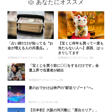
あなたにオススメ
「占い師だけが知ってる〝お
【宝くじ何年も買って一度も
金が増える人の共通点〟」
当たらない人へ】原因、はっ
きりしてます
合同会社デジタルファーム AD
合同会社デジタルファーム AD
「宝くじを買う前に〇〇をするだけです」金
運上昇で当選者が続出
合同会社デジタルファーム AD
夏のおでかけは神戸の”駅近リゾート”へ。
神戸ポートピアホテル AD
【日本初】大阪の河川敷に「屋台エリア」、