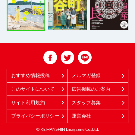
おすすめ情報投稿
メルマガ登録
このサイトについて
広告掲載のご案内
サイト利用規約
スタッフ募集
プライバシーポリシー
運営会社
© KEIHANSHIN Lmagazine Co.,Ltd.