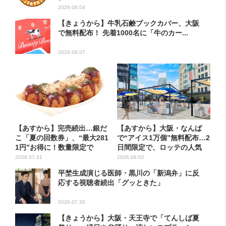
2026.08.04
【きょうから】牛乳石鹸ブックカバー、大阪
で無料配布！ 先着1000名に「牛のカー...
2026.08.07
【あすから】完売続出…銀だ
【あすから】大阪・なんば
こ「夏の回数券」、“最大281
で“アイス1万個”無料配布…2
1円”お得に！数量限定で
日間限定で、ロッテの人気
商...
2026.07.31
2026.08.02
平埜生成演じる医師・黒川の「新潟弁」に反
応する視聴者続出「グッときた」
2026.07.30
【きょうから】大阪・天王寺で「てんしば夏