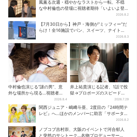
風薫る次週・穏やかなラストから一転、不穏
な中村倫也の登場に視聴者期待「いよいよ登
場だ」
2026.8.2
【7月30日から】神戸・海側が“ミッフィー”だ
らけ！全16施設でパン、スイーツ、ナイトマ
ーケットも
2026.8.3
中村倫也演じる“謎の男”、意
井上祐貴演じる記者、1話で投
外な場所から現る…視聴者歓
獄→プロポーズのスピード感
喜「こんな登場シーンとは」
に視聴者驚き「横沢さんだけ
2026.8.4
2026.7.29
怒涛すぎる」
関西ジュニア・嶋﨑斗亜、2度目の『24時間テ
レビ』へ…ほかのメンバーに助言「サポーター
たるもの」
2026.8.2
ノブコブ吉村崇、大阪のイベントで河合郁人
と突然のサシトーク…名物プロデューサー