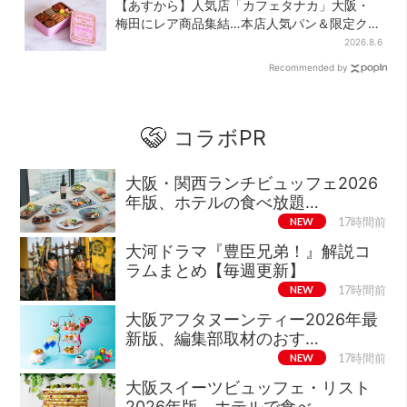
【あすから】人気店「カフェタナカ」大阪・
梅田にレア商品集結…本店人気パン＆限定クッ
キー缶も！ 7日間の夏イベント
2026.8.6
Recommended by
コラボPR
大阪・関西ランチビュッフェ2026
年版、ホテルの食べ放題…
NEW
17時間前
大河ドラマ『豊臣兄弟！』解説コ
ラムまとめ【毎週更新】
NEW
17時間前
大阪アフタヌーンティー2026年最
新版、編集部取材のおす…
NEW
17時間前
大阪スイーツビュッフェ・リスト
2026年版、ホテルで食べ…