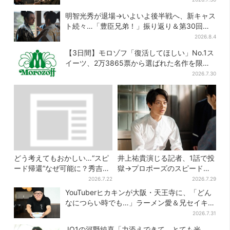
明智光秀が退場→いよいよ後半戦へ、新キャス
ト続々…「豊臣兄弟！」振り返り＆第30回あ
らすじ
2026.8.4
【3日間】モロゾフ「復活してほしい」No.1ス
イーツ、2万3865票から選ばれた名作を限定
販売
2026.7.30
どう考えてもおかしい…“スピ
井上祐貴演じる記者、1話で投
ード帰還”なぜ可能に？秀吉が
獄→プロポーズのスピード感
噂した、3人目の謀反人【豊臣
に視聴者驚き「横沢さんだけ
2026.7.22
2026.7.29
兄弟】
怒涛すぎる」
YouTuberヒカキンが大阪・天王寺に、「どん
なにつらい時でも…」ラーメン愛＆兄セイキン
との思い出を語る
2026.7.31
JO1の河野純喜「力添えできて、とても光