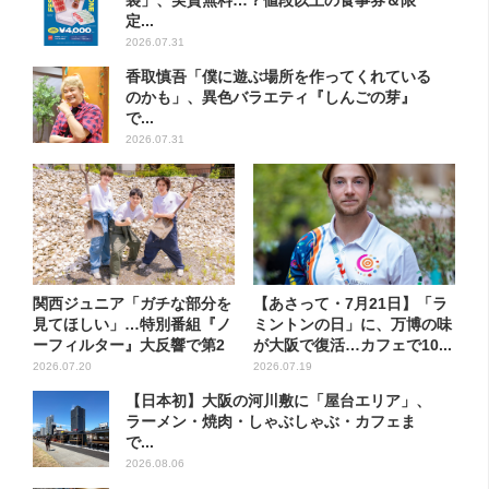
袋」、実質無料…？値段以上の食事券＆限
定...
2026.07.31
香取慎吾「僕に遊ぶ場所を作ってくれている
のかも」、異色バラエティ『しんごの芽』
で...
2026.07.31
関西ジュニア「ガチな部分を
【あさって・7月21日】「ラ
見てほしい」…特別番組『ノ
ミントンの日」に、万博の味
ーフィルター』大反響で第2
が大阪で復活…カフェで10...
弾...
2026.07.20
2026.07.19
【日本初】大阪の河川敷に「屋台エリア」、
ラーメン・焼肉・しゃぶしゃぶ・カフェま
で...
2026.08.06