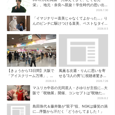
栄」、地元・奈良へ凱旋！学生時代の思い出
エピソードも
2026.7.30
「イマジナリー直美じゃなくてよかった…」り
んのピンチに駆けつける直美、ベストなタイ
ミングに視聴者歓喜
2026.8.5
【きょうから13日間】大阪で
風薫る次週・りんに思いを寄
「アイスクリーム万博」、全
せる“3人の男”に視聴者驚き
国34ブランド・100種超…初
「みんな出ますやん！」
2026.8.5
2026.7.26
登場の「チョコソフト」に行
マユリカ中谷の元同居人・さゆりが主役に…大
列
阪で「呪物展」開催、コンセプトは“呪物たち
のお茶会”
2026.8.2
島田珠代＆藤井隆が“双子”役、NGKは爆笑の渦
に…序盤から汗だく「どうかしてました！」