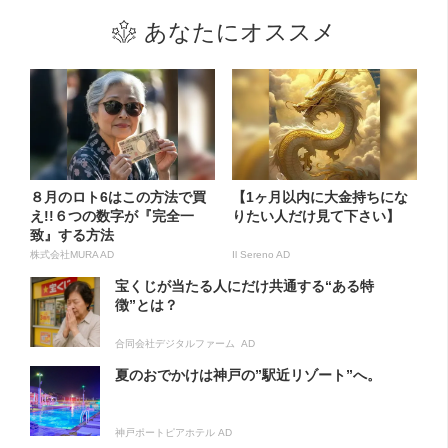
あなたにオススメ
８月のロト6はこの方法で買
【1ヶ月以内に大金持ちにな
え!!６つの数字が『完全一
りたい人だけ見て下さい】
致』する方法
株式会社MURA AD
Il Sereno AD
宝くじが当たる人にだけ共通する“ある特
徴”とは？
合同会社デジタルファーム AD
夏のおでかけは神戸の”駅近リゾート”へ。
神戸ポートピアホテル AD