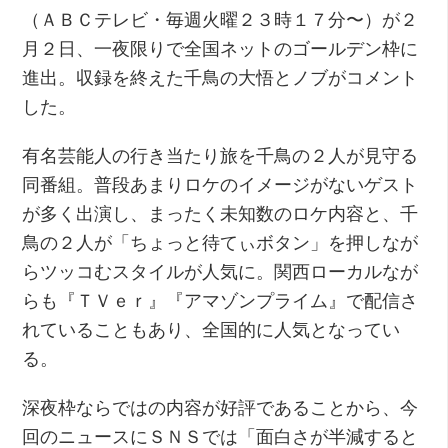
（ＡＢＣテレビ・毎週火曜２３時１７分〜）が２
月２日、一夜限りで全国ネットのゴールデン枠に
進出。収録を終えた千鳥の大悟とノブがコメント
した。
有名芸能人の行き当たり旅を千鳥の２人が見守る
同番組。普段あまりロケのイメージがないゲスト
が多く出演し、まったく未知数のロケ内容と、千
鳥の２人が「ちょっと待てぃボタン」を押しなが
らツッコむスタイルが人気に。関西ローカルなが
らも『ＴＶｅｒ』『アマゾンプライム』で配信さ
れていることもあり、全国的に人気となってい
る。
深夜枠ならではの内容が好評であることから、今
回のニュースにＳＮＳでは「面白さが半減すると