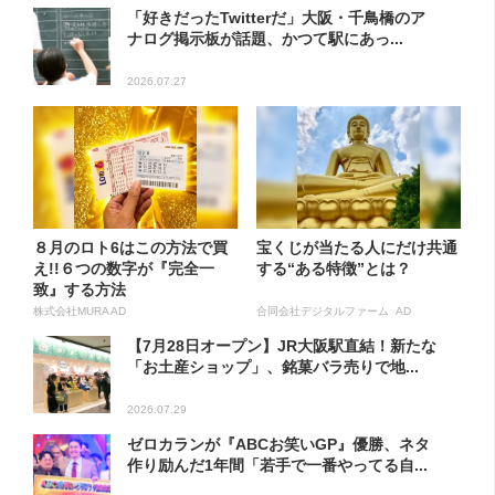
「好きだったTwitterだ」大阪・千鳥橋のア
ナログ掲示板が話題、かつて駅にあっ...
2026.07.27
８月のロト6はこの方法で買
宝くじが当たる人にだけ共通
え!!６つの数字が『完全一
する“ある特徴”とは？
致』する方法
株式会社MURA AD
合同会社デジタルファーム AD
【7月28日オープン】JR大阪駅直結！新たな
「お土産ショップ」、銘菓バラ売りで地...
2026.07.29
ゼロカランが『ABCお笑いGP』優勝、ネタ
作り励んだ1年間「若手で一番やってる自...