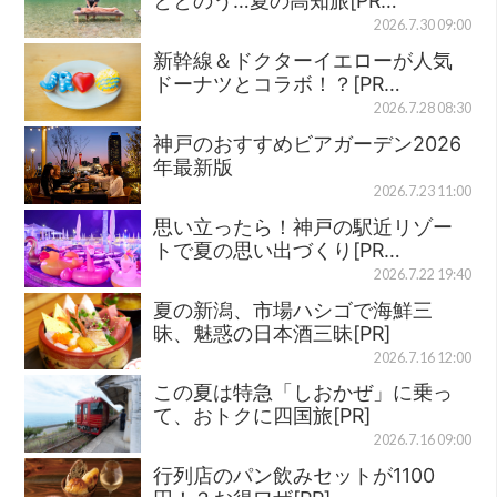
ととのう…夏の高知旅[PR…
2026.7.30 09:00
新幹線＆ドクターイエローが人気
ドーナツとコラボ！？[PR…
2026.7.28 08:30
神戸のおすすめビアガーデン2026
年最新版
2026.7.23 11:00
思い立ったら！神戸の駅近リゾー
トで夏の思い出づくり[PR…
2026.7.22 19:40
夏の新潟、市場ハシゴで海鮮三
昧、魅惑の日本酒三昧[PR]
2026.7.16 12:00
この夏は特急「しおかぜ」に乗っ
て、おトクに四国旅[PR]
2026.7.16 09:00
行列店のパン飲みセットが1100