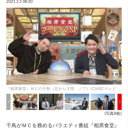
2021.2.2 08:30
『相席食堂』ＭＣの千鳥（左から大悟、ノブ）(C)ABCテレビ
(写真9枚)
千鳥がＭＣを務めるバラエティ番組『相席食堂』