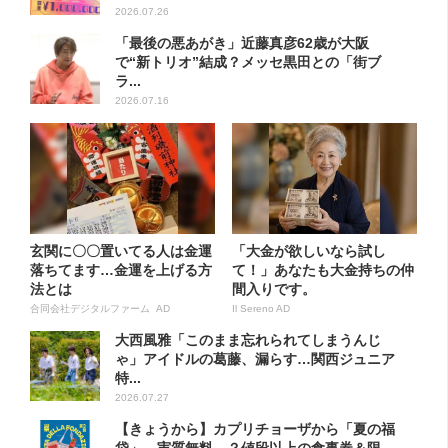
2026.07.26
「最後の悪あがき」近藤真彦62歳が大阪
で“新トリオ”結成？メッセ黒田との「街ブ
ラ...
2026.07.16
玄関に〇〇置いてる人は金運
「大金が欲しいなら試し
落ちてます…金運を上げる方
て！」あなたも大金持ちの仲
法とは
間入りです。
合同会社デジタルファーム AD
Il Sereno AD
大西風雅「このまま忘れられてしまうんじ
ゃ」アイドルの葛藤、漏らす…関西ジュニア
特...
2026.07.27
【きょうから】カプリチョーザから「夏の福