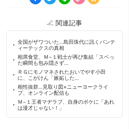
関連記事
全国がザワついた…島田珠代に訊くパンテ
ィーテックスの真相
相席食堂、Ｍ−１戦士が再び集結「スベっ
た瞬間も包み隠さず…
ＲＧにモノマネされたおいでやす小田
に、こがけん「嫉妬した…
相性抜群…見取り図×ニューヨークライ
ブ、オンライン配信も
Ｍ−１王者マヂラブ、自身のボケに「あれ
は漫才じゃない！」