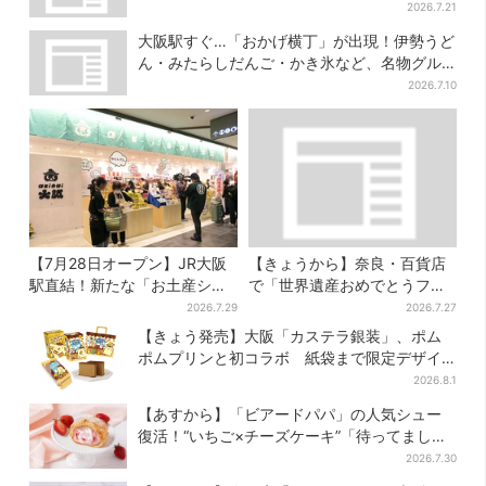
2026.7.21
大阪駅すぐ…「おかげ横丁」が出現！伊勢うど
ん・みたらしだんご・かき氷など、名物グル
メが集結
2026.7.10
【7月28日オープン】JR大阪
【きょうから】奈良・百貨店
駅直結！新たな「お土産ショ
で「世界遺産おめでとうフェ
ップ」、銘菓バラ売りで地元
ア」…2日間限定でコーヒー無
2026.7.29
2026.7.27
民の“おやつ調達”にも
料配布
【きょう発売】大阪「カステラ銀装」、ポム
ポムプリンと初コラボ 紙袋まで限定デザイ
ンに
2026.8.1
【あすから】「ビアードパパ」の人気シュー
復活！“いちご×チーズケーキ”「待ってまし
た」とSNSで大歓喜
2026.7.30