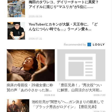
梅田のタワレコ、デイリーチャートに異変？
アイドルに混じり“マユリカ”が1位に…...
2026.08.06
YouTuberヒカキンが大阪・天王寺に、「ど
んなにつらい時でも…」ラーメン愛＆...
2026.07.31
Recommended by
病床の母親役・29歳女優に称
「豊臣兄弟！」“秀次役”つい
賛の声「あの小さかった加恋
に解禁、山田涼介が大河初出
ちゃんが…」朝ドラ視聴者し
演「まさかの」「楽しみすぎ
2026.8.6
2026.7.20
みじみ
る」
池松壮亮が“闇堕ち”へ…ガン決まりの眼差しで
「ブラック秀吉がログイン」【豊臣兄弟】
2026.7.30