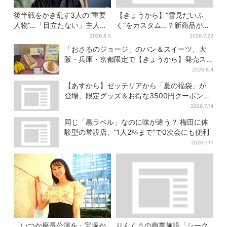
後半戦をかき乱す3人の“重要
【きょうから】“雪見だいふ
人物”…「目立たない」主人
く”をカスタム…？新商品が初
公・仲野太賀も、モブキャラ
登場！阪急うめだ「アイスフ
2026.8.5
2026.7.22
→覚醒へ【豊臣兄弟】
ェス」で6日間だけ
「おさるのジョージ」のパン＆スイーツ、大
阪・兵庫・京都限定で【きょうから】発売ス
タート
2026.8.4
【あすから】ゼッテリアから「夏の福袋」が
登場、限定グッズ＆お得な3500円クーポン付
き
2026.7.14
同じ「黒ラベル」なのに味が違う？ 梅田に体
験型の常設店、“1人2杯まで”で0次会にも便利
2026.7.11
「いつか座長公演を」宝塚か
りんくうの商業施設「シーク