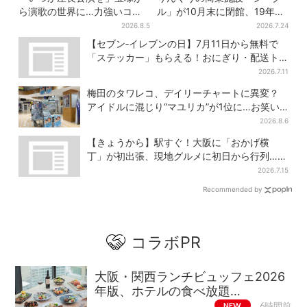
ら演歌の世界に…力強いコブ
ル」が10月末に閉館、19年の
シで聴かせる有沙瞳の目指す
歴史に幕…南大阪民に衝撃は
2026.8.5
2026.7.24
道とは
しる
【セブン‐イレブンの日】7月11日から無料で
「ステッカー」もらえる！おにぎり・配送ト
ラックなど全4種…店頭で先着100枚
2026.7.11
梅田のタワレコ、デイリーチャートに異変？
アイドルに混じり“マユリカ”が1位に…お笑い
が強すぎる理由とは
2026.8.6
【きょうから】駅すぐ！大阪に「おかげ横
丁」が初出張、現地グルメに初日から行列…お
目当ては？
2026.7.15
Recommended by
コラボPR
大阪・関西ランチビュッフェ2026
年版、ホテルの食べ放題…
NEW
6時間前