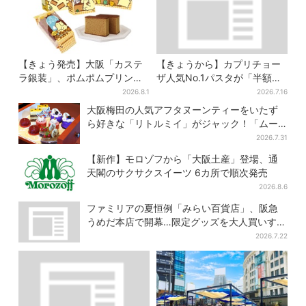
【きょう発売】大阪「カステ
【きょうから】カプリチョー
ラ銀装」、ポムポムプリンと
ザ人気No.1パスタが「半額」
初コラボ 紙袋まで限定デザ
に！大創業祭の第2弾まもなく
2026.8.1
2026.7.16
インに
スタート
大阪梅田の人気アフタヌーンティーをいたず
ら好きな「リトルミイ」がジャック！「ムー
ミン」たちとバカンスへ
2026.7.31
【新作】モロゾフから「大阪土産」登場、通
天閣のサクサクスイーツ 6カ所で順次発売
2026.8.6
ファミリアの夏恒例「みらい百貨店」、阪急
うめだ本店で開幕…限定グッズを大人買いする
人続出
2026.7.22