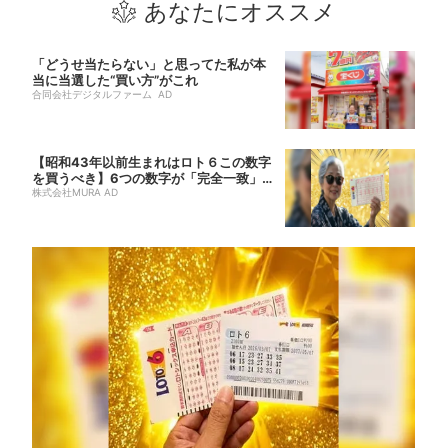
あなたにオススメ
「どうせ当たらない」と思ってた私が本
当に当選した“買い方”がこれ
合同会社デジタルファーム AD
【昭和43年以前生まれはロト６この数字
を買うべき】6つの数字が「完全一致」す
る方...
株式会社MURA AD