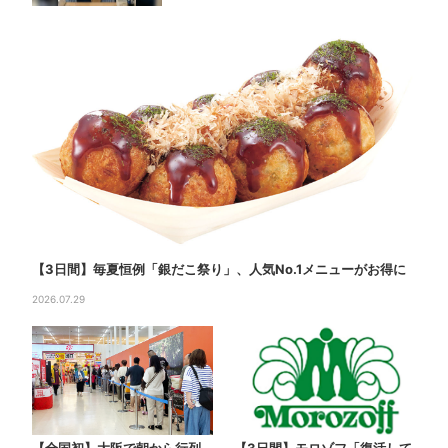
【3日間】毎夏恒例「銀だこ祭り」、人気No.1メニューがお得に
2026.07.29
【全国初】大阪で朝から行列…
【3日間】モロゾフ「復活して