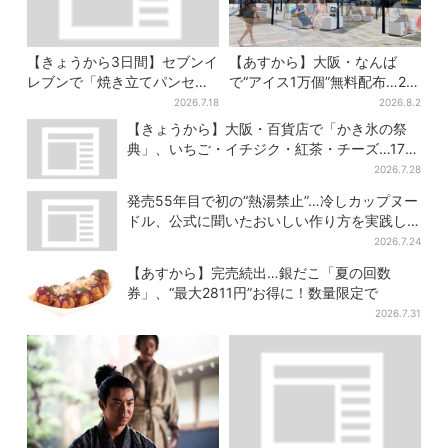
【きょうから3日間】セブンイ
【あすから】大阪・なんば
レブンで「焼き立てパンセー
で“アイス1万個”無料配布…2日
ル」、人気シリーズがお得
間限定で、ロッテの人気商品
2026.7.18
2026.8.2
に…チョコクッキーも対象
もらえる
【きょうから】大阪・百貨店で「かき氷の祭
典」、いちご・イチジク・紅茶・チーズ…17店
舗のメニュー集結
2026.7.28
発売55年目で初の“熱湯禁止”…冷しカップヌー
ドル、公式に聞いたおいしい作り方を実践し
てみた
2026.7.24
【あすから】完売続出…銀だこ「夏の回数
券」、“最大2811円”お得に！数量限定で
2026.7.31