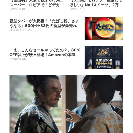
スーパー・ロピアで「どデカ
ほしい」No.1スイーツ、2万3
抽選会」、開始30分で“1...
2026.08.01
865票から選ばれた...
2026.07.30
新型タバコが大反響！「たばこ税、さよ
うなら」600円→83円の新型が爆売れ
株式会社HAL AD
「え、こんなセールやってたの？」80％
OFF以上が続々登場！Amazonの本気
が...
Amazon AD