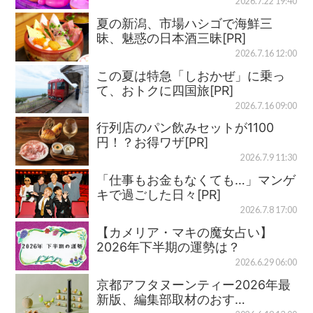
2026.7.22 19:40
夏の新潟、市場ハシゴで海鮮三
昧、魅惑の日本酒三昧[PR]
2026.7.16 12:00
この夏は特急「しおかぜ」に乗っ
て、おトクに四国旅[PR]
2026.7.16 09:00
行列店のパン飲みセットが1100
円！？お得ワザ[PR]
2026.7.9 11:30
「仕事もお金もなくても…」マンゲ
キで過ごした日々[PR]
2026.7.8 17:00
【カメリア・マキの魔女占い】
2026年下半期の運勢は？
2026.6.29 06:00
京都アフタヌーンティー2026年最
新版、編集部取材のおす…