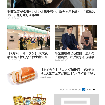
明智光秀が退場→いよいよ後半戦へ、新キャスト続々…「豊臣兄
弟！」振り返り＆第30...
2026.08.04
【7月28日オープン】JR大阪
平埜生成演じる医師・黒川の
駅直結！新たな「お土産ショ
「新潟弁」に反応する視聴者
ップ」、銘菓バラ売りで地...
2026.07.29
続出「グッときた」
2026.07.30
【あすから】「コメダ珈琲店」で2年ぶ
り…人気フェアが復活！“ハワイ旅行が当
たる”...
2026.07.28
Recommended by