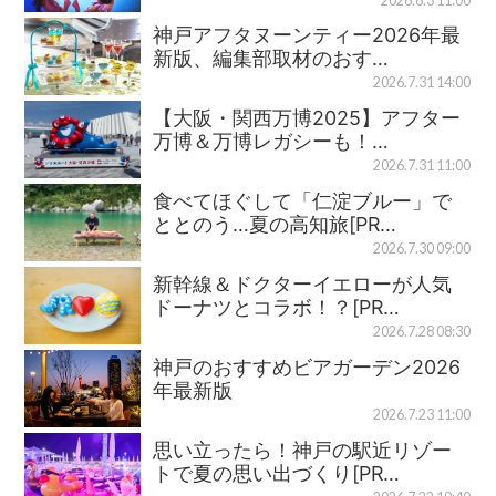
2026.8.3 11:00
神戸アフタヌーンティー2026年最
新版、編集部取材のおす…
2026.7.31 14:00
【大阪・関西万博2025】アフター
万博＆万博レガシーも！…
2026.7.31 11:00
食べてほぐして「仁淀ブルー」で
ととのう…夏の高知旅[PR…
2026.7.30 09:00
新幹線＆ドクターイエローが人気
ドーナツとコラボ！？[PR…
2026.7.28 08:30
神戸のおすすめビアガーデン2026
年最新版
2026.7.23 11:00
思い立ったら！神戸の駅近リゾー
トで夏の思い出づくり[PR…