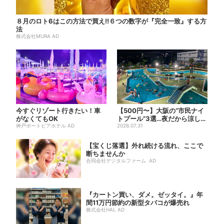
８月のロト6はこの方法で買え!!６つの数字が『完全一致』する方
法
株式会社MURA AD
今すぐリゾート行きたい！車
【500円〜】大阪の“市民ナイ
がなくてもOK
トプール”3選…夜だから涼しい
神戸ポートピアホテル AD
＆コスパ最強
2026.07.31
【宝くじ落選】外れ続ける流れ、ここで
断ちませんか
合同会社デジタルファーム AD
『カートン買い、ダメ。ゼッタイ。』年
間11万円節約の新型タバコが爆売れ
株式会社HAL AD