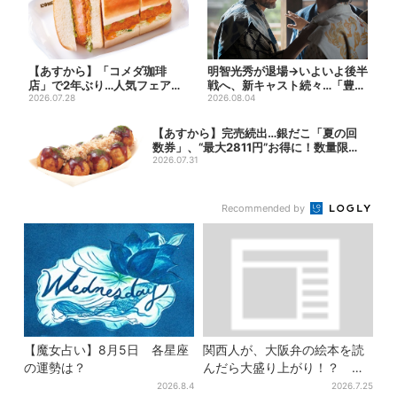
【あすから】「コメダ珈琲
明智光秀が退場→いよいよ後半
店」で2年ぶり…人気フェアが
戦へ、新キャスト続々…「豊臣
復活！“ハワイ旅行が当たる”...
2026.07.28
兄弟！」振り返り＆第30...
2026.08.04
【あすから】完売続出…銀だこ「夏の回
数券」、“最大2811円”お得に！数量限定
で
2026.07.31
Recommended by
【魔女占い】8月5日 各星座
関西人が、大阪弁の絵本を読
の運勢は？
んだら大盛り上がり！？ 書
店員が語る、“関西弁”絵本が
2026.8.4
2026.7.25