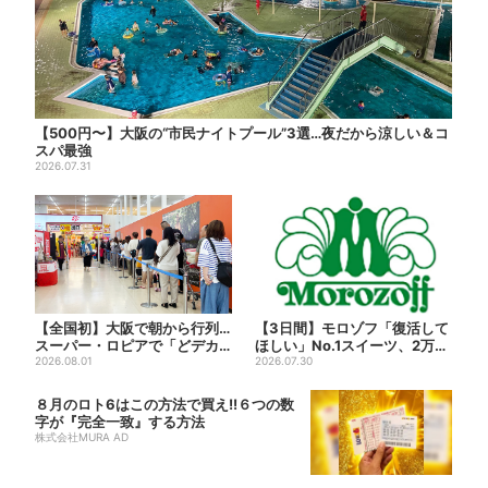
【500円〜】大阪の“市民ナイトプール”3選…夜だから涼しい＆コ
スパ最強
2026.07.31
【全国初】大阪で朝から行列…
【3日間】モロゾフ「復活して
スーパー・ロピアで「どデカ
ほしい」No.1スイーツ、2万3
抽選会」、開始30分で“1...
2026.08.01
865票から選ばれた...
2026.07.30
８月のロト6はこの方法で買え!!６つの数
字が『完全一致』する方法
株式会社MURA AD