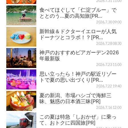
2026.7.31 11:00
食べてほぐして「仁淀ブルー」で
ととのう…夏の高知旅[PR…
2026.7.30 09:00
新幹線＆ドクターイエローが人気
ドーナツとコラボ！？[PR…
2026.7.28 08:30
神戸のおすすめビアガーデン2026
年最新版
2026.7.23 11:00
思い立ったら！神戸の駅近リゾー
トで夏の思い出づくり[PR…
2026.7.22 19:40
夏の新潟、市場ハシゴで海鮮三
昧、魅惑の日本酒三昧[PR]
2026.7.16 12:00
この夏は特急「しおかぜ」に乗っ
て、おトクに四国旅[PR]