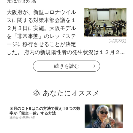
2020.12.3 22:35
大阪府が、新型コロナウイル
スに関する対策本部会議を１
２月３日に実施。大阪モデル
を「非常事態」のレッドステ
(写真3枚)
ージに移行させることが決定
した。 府内の新規陽性者の発生状況は１２月２...
続きを読む
あなたにオススメ
８月のロト6はこの方法で買え!!６つの数
字が『完全一致』する方法
株式会社MURA AD