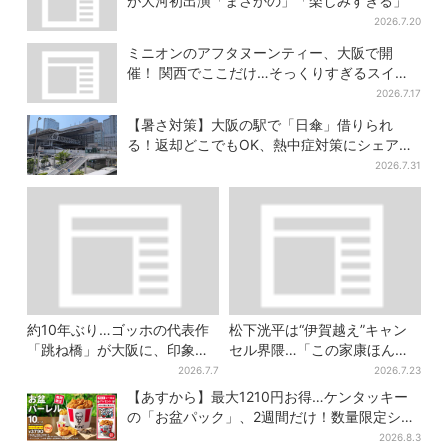
が大河初出演「まさかの」「楽しみすぎる」
2026.7.20
ミニオンのアフタヌーンティー、大阪で開
催！ 関西でここだけ…そっくりすぎるスイー
ツも
2026.7.17
【暑さ対策】大阪の駅で「日傘」借りられ
る！返却どこでもOK、熱中症対策にシェアサ
ービス拡大
2026.7.31
約10年ぶり…ゴッホの代表作
松下洸平は“伊賀越え”キャン
「跳ね橋」が大阪に、印象派
セル界隈…「この家康ほんと
作品は70点！“夏休み向け”の
憎たらしいな」【豊臣兄弟】
2026.7.7
2026.7.23
展示も
【あすから】最大1210円お得…ケンタッキー
の「お盆パック」、2週間だけ！数量限定シー
ル付き
2026.8.3