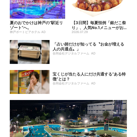
夏のおでかけは神戸の”駅近リ
【3日間】毎夏恒例「銀だこ祭
ゾート”へ。
り」、人気No.1メニューがお
神戸ポートピアホテル AD
得に
2026.07.29
「占い師だけが知ってる〝お金が増える
人の共通点〟」
合同会社デジタルファーム AD
宝くじが当たる人にだけ共通する“ある特
徴”とは？
合同会社デジタルファーム AD