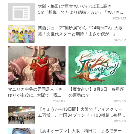
大阪・梅田に“巨大ちいかわ”出現…高さ
5m「想像してたより結構デカい」「ちいさ…
くはない」
2026.7.13
関西ジュニア“無所属”から『24時間TV』大抜
擢！次世代スターと期待「まさか僕が…」
2026.8.2
マユリカ中谷の元同居人・さ
【魔女占い】8月6日 各星座
ゆりが主役に…大阪で「呪物
の運勢は？
展」開催、コンセプトは“呪物
2026.8.2
2026.8.5
たちのお茶会”
【きょうから13日間】大阪で「アイスクリー
ム万博」、全国34ブランド・100種超…初登場
の「チョコソフト」に行列
2026.8.5
【あすオープン】大阪・梅田に「まるでテー