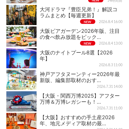
NEW
14時間前
大河ドラマ『豊臣兄弟！』解説コ
ラムまとめ【毎週更新】
NEW
2026.8.4 16:00
大阪ビアガーデン2026年版、注目
の食べ飲み放題をピック…
NEW
2026.8.4 13:00
大阪のナイトプール8選【2026
年】
2026.8.3 11:00
神戸アフタヌーンティー2026年最
新版、編集部取材のおす…
2026.7.31 14:00
【大阪・関西万博2025】アフター
万博＆万博レガシーも！…
2026.7.31 11:00
【大阪】おすすめの手土産2026
年、地元メディア取材の最…