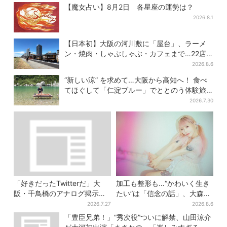
人気を集めるワケとは
【魔女占い】8月2日 各星座の運勢は？
2026.8.1
【日本初】大阪の河川敷に「屋台」、ラーメ
ン・焼肉・しゃぶしゃぶ・カフェまで…22店
舗がオープン
2026.8.6
“新しい涼” を求めて…大阪から高知へ！ 食べ
てほぐして「仁淀ブルー」でととのう体験旅
【2026夏最新版】
2026.7.30
「好きだったTwitterだ」大
加工も整形も…“かわいく生き
阪・千鳥橋のアナログ掲示板
たい”は「信念の話」、大森靖
が話題、かつて駅にあった“伝
子が新作に込めた思い
2026.7.27
2026.8.6
言板”がモデルに
「豊臣兄弟！」“秀次役”ついに解禁、山田涼介