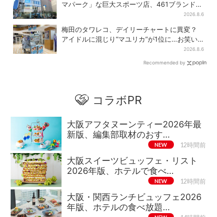
マパーク」な巨大スポーツ店、461ブランド集
結！ 6フロアをまとめて紹介
2026.8.6
梅田のタワレコ、デイリーチャートに異変？
アイドルに混じり“マユリカ”が1位に…お笑い
が強すぎる理由とは
2026.8.6
Recommended by
コラボPR
大阪アフタヌーンティー2026年最
新版、編集部取材のおす…
NEW
12時間前
大阪スイーツビュッフェ・リスト
2026年版、ホテルで食べ…
NEW
12時間前
大阪・関西ランチビュッフェ2026
年版、ホテルの食べ放題…