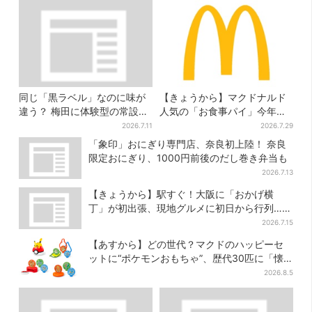
同じ「黒ラベル」なのに味が
【きょうから】マクドナルド
違う？ 梅田に体験型の常設
人気の「お食事パイ」今年も
店、“1人2杯まで”で0次会にも
登場、熱々とろ～り夏限定メ
2026.7.11
2026.7.29
便利
ニュー
「象印」おにぎり専門店、奈良初上陸！ 奈良
限定おにぎり、1000円前後のだし巻き弁当も
2026.7.13
【きょうから】駅すぐ！大阪に「おかげ横
丁」が初出張、現地グルメに初日から行列…お
目当ては？
2026.7.15
【あすから】どの世代？マクドのハッピーセ
ットに“ポケモンおもちゃ”、歴代30匹に「懐
かしい」と喜びの声
2026.8.5