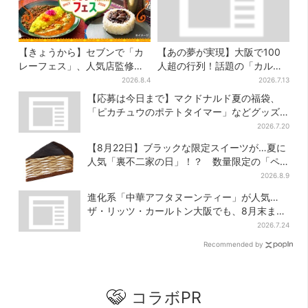
【きょうから】セブンで「カ
【あの夢が実現】大阪で100
レーフェス」、人気店監修メ
人超の行列！話題の「カルピ
ニューなど全15品！お得な割
スじゃぐち」本格始動、2030
2026.8.4
2026.7.13
引キャンペーンは2週間だけ
年までに1000台へ
【応募は今日まで】マクドナルド夏の福袋、
「ピカチュウのポテトタイマー」などグッズ3
品＆商品券付きで3900円
2026.7.20
【8月22日】ブラックな限定スイーツが…夏に
人気「裏不二家の日」！？ 数量限定の「ペ
コちゃんのキッチンタイマー」に注目
2026.8.9
進化系「中華アフタヌーンティー」が人気…
ザ・リッツ・カールトン大阪でも、8月末まで
開催
2026.7.24
Recommended by
コラボPR