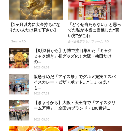
【1ヶ月以内に大金持ちにな
「どうせ当たらない」と思っ
りたい人だけ見て下さい】
てた私が本当に当選した“買
い方”がこれ
Il Sereno AD
合同会社デジタルファーム AD
【8月2日から】万博で注目集めた「ミャク
ミャク焼き」初グッズ化！大阪・梅田だけ
の...
2026.08.01
阪急うめだ「アイス祭」でグルメ充実？スパ
イスカレー・ピザ・ポテト…“しょっぱい
も...
2026.07.23
【きょうから】大阪・天王寺で「アイスクリ
ーム万博」、全国34ブランド・100種超...
2026.08.05