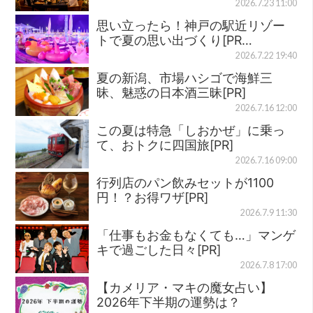
2026.7.23 11:00
思い立ったら！神戸の駅近リゾー
トで夏の思い出づくり[PR…
2026.7.22 19:40
夏の新潟、市場ハシゴで海鮮三
昧、魅惑の日本酒三昧[PR]
2026.7.16 12:00
この夏は特急「しおかぜ」に乗っ
て、おトクに四国旅[PR]
2026.7.16 09:00
行列店のパン飲みセットが1100
円！？お得ワザ[PR]
2026.7.9 11:30
「仕事もお金もなくても…」マンゲ
キで過ごした日々[PR]
2026.7.8 17:00
【カメリア・マキの魔女占い】
2026年下半期の運勢は？