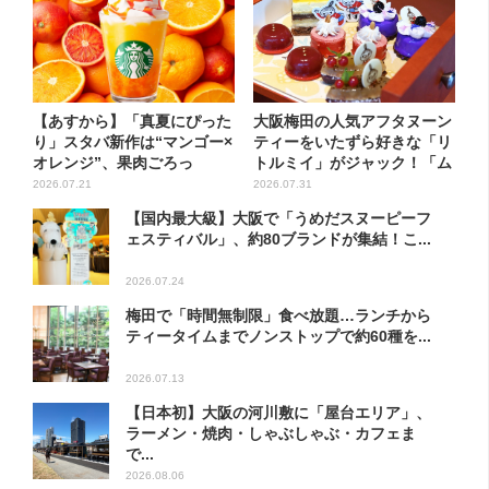
【あすから】「真夏にぴった
大阪梅田の人気アフタヌーン
り」スタバ新作は“マンゴー×
ティーをいたずら好きな「リ
オレンジ”、果肉ごろっ
トルミイ」がジャック！「ム
と…...
ー...
2026.07.21
2026.07.31
【国内最大級】大阪で「うめだスヌーピーフ
ェスティバル」、約80ブランドが集結！こ...
2026.07.24
梅田で「時間無制限」食べ放題…ランチから
ティータイムまでノンストップで約60種を...
2026.07.13
【日本初】大阪の河川敷に「屋台エリア」、
ラーメン・焼肉・しゃぶしゃぶ・カフェま
で...
2026.08.06