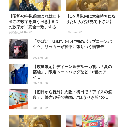
【昭和43年以前生まれはロト
【1ヶ月以内に大金持ちにな
６この数字を買うべき】6つ
りたい人だけ見て下さい】
の数字が「完全一致」する
方...
株式会社MURA AD
Il Sereno AD
「やばい」USJ“バイオ”初のポップコーンバ
ケツ、リッカーが背中に張りつく衝撃デ...
2026.08.05
【数量限定】ディーン＆デルーカ初…「夏の
福袋」、限定トートバッグなど！8種のア
イ...
2026.07.26
【初日から行列】大阪・梅田で「アイスの祭
典」、販売30分で完売…“ほうせき箱”の...
2026.07.22