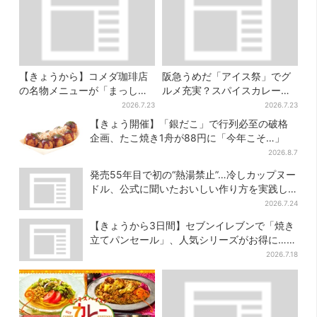
【きょうから】コメダ珈琲店
阪急うめだ「アイス祭」でグ
の名物メニューが「まっし
ルメ充実？スパイスカレー・
ろ」に…期間限定の2品が登場
ピザ・ポテト…“しょっぱいも
2026.7.23
2026.7.23
の食べたい”が叶う
【きょう開催】「銀だこ」で行列必至の破格
企画、たこ焼き1舟が88円に「今年こそ…」
2026.8.7
発売55年目で初の“熱湯禁止”…冷しカップヌー
ドル、公式に聞いたおいしい作り方を実践し
てみた
2026.7.24
【きょうから3日間】セブンイレブンで「焼き
立てパンセール」、人気シリーズがお得に…チ
ョコクッキーも対象
2026.7.18