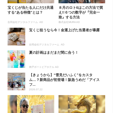
宝くじが当たる人にだけ共通
８月のロト6はこの方法で買
する“ある特徴”とは？
え!!６つの数字が『完全一
致』する方法
合同会社デジタルファーム AD
株式会社MURA AD
宝くじ狙うなら今！金運上げた当選者が暴露
合同会社デジタルファーム AD
夏の計画はまだまだ間に合う！
神戸ポートピアホテル AD
【きょうから】“雪見だいふく”をカスタ
ム…？新商品が初登場！阪急うめだ「アイス
フ...
2026.07.22