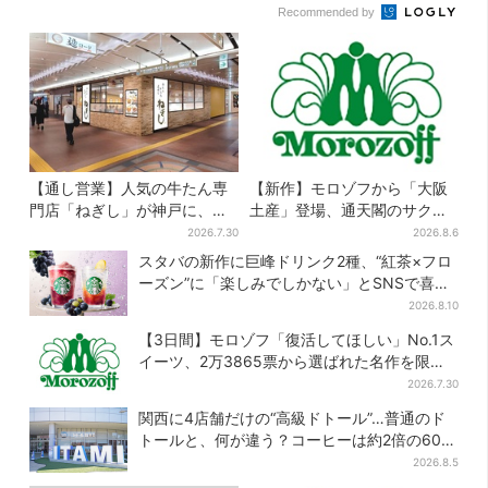
Recommended by
【通し営業】人気の牛たん専
【新作】モロゾフから「大阪
門店「ねぎし」が神戸に、
土産」登場、通天閣のサクサ
「想像しただけでお腹空
クスイーツ 6カ所で順次発売
2026.7.30
2026.8.6
く…」SNSで喜びの声
スタバの新作に巨峰ドリンク2種、“紅茶×フロ
ーズン”に「楽しみでしかない」とSNSで喜び
の声
2026.8.10
【3日間】モロゾフ「復活してほしい」No.1ス
イーツ、2万3865票から選ばれた名作を限定
販売
2026.7.30
関西に4店舗だけの“高級ドトール”…普通のド
トールと、何が違う？コーヒーは約2倍の600
円
2026.8.5