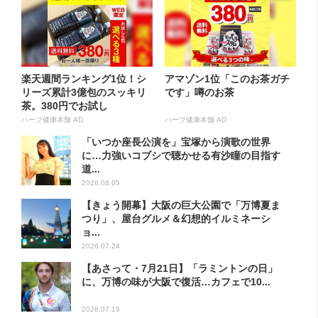
楽天週間ランキング1位！シ
アマゾン1位「このお茶ガチ
リーズ累計3億包のスッキリ
です」噂のお茶
茶。380円でお試し
ハーブ健康本舗 AD
ハーブ健康本舗 AD
「いつか座長公演を」宝塚から演歌の世界
に…力強いコブシで聴かせる有沙瞳の目指す
道...
2026.08.05
【きょう開幕】大阪の巨大公園で「万博夏ま
つり」、屋台グルメ＆幻想的イルミネーシ
ョ...
2026.07.24
【あさって・7月21日】「ラミントンの日」
に、万博の味が大阪で復活…カフェで10...
2026.07.19