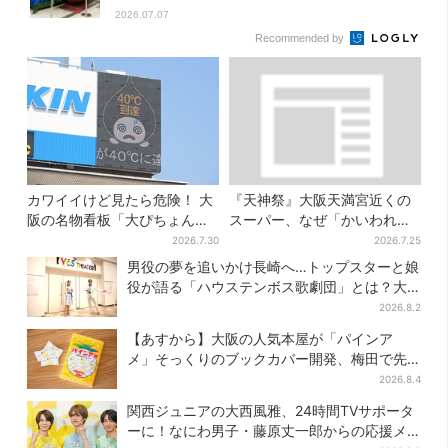
2026.07.07
Recommended by
カワイイけど見たら危険！ 大
『天神祭』大阪天満宮近くの
阪の名物看板「大ぴちょんく
スーパー、なぜ「かいわれ」
ん」に異変、青→真っ黒に…
が山積み？ 実は昔ながらの食
2026.7.30
2026.7.25
文化
男役の夢を追いかけ長崎へ…トップスターと娘
役が語る「ハウステンボス歌劇団」とは？大
阪で初公演開催
2026.8.2
【あすから】大阪の人気本屋が「パインア
メ」そっくりのブックカバー開発、梅田で先
行販売
2026.8.4
関西ジュニアの大西風雅、24時間TVサポータ
ーに！なにわ男子・藤原丈一郎からの応援メ