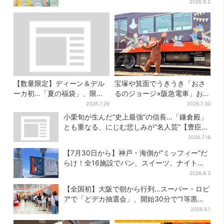
ッセージを告白
2026.8.2
【数量限定】ディーン＆デル
宝塚や箕面でうきうき「おさ
ーカ初…「夏の福袋」、限定
るのジョージ×阪急電車」お披
トートバッグなど！8種のアイ
露目！マルーンの制服で神
2026.7.26
2026.7.30
テムが勢ぞろい
戸・宝塚・京都各線に添乗
小栗旬が生んだ“史上最強”の信長…「鎌倉殿」
とも重なる、にじむ悲しみが“名人芸”【豊臣兄
弟】
2026.7.16
【7月30日から】神戸・海側が“ミッフィー”だ
らけ！全16施設でパン、スイーツ、ナイトマ
ーケットも
2026.8.3
【全国初】大阪で朝から行列…スーパー・ロピ
アで「どデカ抽選会」、開始30分で“1等黒毛
和牛”の当選も
2026.8.1