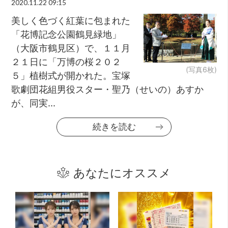
2020.11.22 09:15
美しく色づく紅葉に包まれた
「花博記念公園鶴見緑地」
（大阪市鶴見区）で、１１月
２１日に「万博の桜２０２
(写真6枚)
５」植樹式が開かれた。宝塚
歌劇団花組男役スター・聖乃（せいの）あすか
が、同実...
続きを読む
あなたにオススメ