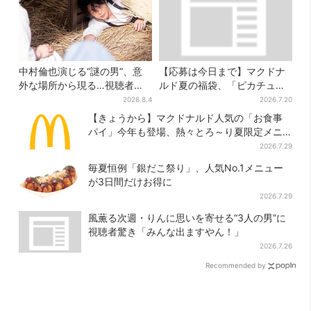
中村倫也演じる“謎の男”、意
【応募は今日まで】マクドナ
外な場所から現る…視聴者歓
ルド夏の福袋、「ピカチュウ
喜「こんな登場シーンとは」
のポテトタイマー」などグッ
2026.8.4
2026.7.20
ズ3品＆商品券付きで3900円
【きょうから】マクドナルド人気の「お食事
パイ」今年も登場、熱々とろ～り夏限定メニ
ュー
2026.7.29
毎夏恒例「銀だこ祭り」、人気No.1メニュー
が3日間だけお得に
2026.7.29
風薫る次週・りんに思いを寄せる“3人の男”に
視聴者驚き「みんな出ますやん！」
2026.7.26
Recommended by