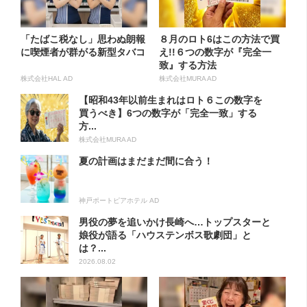
「たばこ税なし」思わぬ朗報
８月のロト6はこの方法で買
に喫煙者が群がる新型タバコ
え!!６つの数字が『完全一
致』する方法
株式会社HAL AD
株式会社MURA AD
【昭和43年以前生まれはロト６この数字を
買うべき】6つの数字が「完全一致」する
方...
株式会社MURA AD
夏の計画はまだまだ間に合う！
神戸ポートピアホテル AD
男役の夢を追いかけ長崎へ…トップスターと
娘役が語る「ハウステンボス歌劇団」と
は？...
2026.08.02