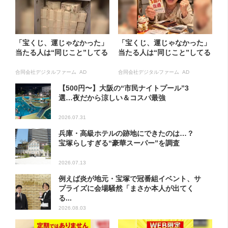
「宝くじ、運じゃなかった」
「宝くじ、運じゃなかった」
当たる人は“同じこと”してる
当たる人は“同じこと”してる
合同会社デジタルファーム AD
合同会社デジタルファーム AD
【500円〜】大阪の“市民ナイトプール”3
選…夜だから涼しい＆コスパ最強
2026.07.31
兵庫・高級ホテルの跡地にできたのは…？
宝塚らしすぎる“豪華スーパー”を調査
2026.07.13
例えば炎が地元・宝塚で冠番組イベント、サ
プライズに会場騒然「まさか本人が出てく
る...
2026.08.03