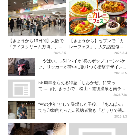
【きょうから13日間】大阪で
【きょうから】セブンで「カ
「アイスクリーム万博」、全
レーフェス」、人気店監修メ
国34ブランド・100種超…初
ニューなど全15品！お得な割
2026.8.5
2026.8.4
登場の「チョコソフト」に行
引キャンペーンは2週間だけ
「やばい」USJ“バイオ”初のポップコーンバケ
列
ツ、リッカーが背中に張りつく衝撃デザイン
に騒然…フレーバーにも反応
2026.8.5
55周年を迎える特急「しおかぜ」に乗っ
て……割引きっぷで、松山・道後温泉と南予を
満喫【大阪から愛媛へおトク旅】
2026.7.16
“村の少年”として登場した子役、『あんぱん』
でも印象的だった…視聴者驚き「どうりで演技
上手だと」
2026.8.3