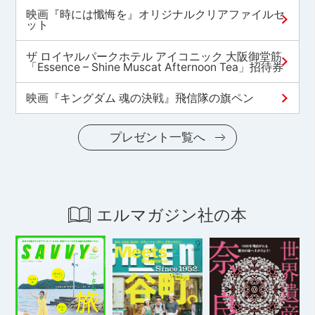
映画『時には懺悔を』オリジナルクリアファイルセ
ット
ザ ロイヤルパークホテル アイコニック 大阪御堂筋
「Essence – Shine Muscat Afternoon Tea」招待券
映画『キングダム 魂の決戦』飛信隊の旗ペン
プレゼント一覧へ
エルマガジン社の本