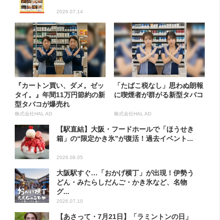
2026.07.14
『カートン買い、ダメ。ゼッ
「たばこ税なし」思わぬ朗報
タイ。』年間11万円節約の新
に喫煙者が群がる新型タバコ
型タバコが爆売れ
株式会社HAL AD
株式会社HAL AD
【駅直結】大阪・フードホールで「ほうせき
箱」の“限定かき氷”が復活！過去イベント...
2026.08.05
大阪駅すぐ…「おかげ横丁」が出現！伊勢う
どん・みたらしだんご・かき氷など、名物
グ...
2026.07.10
【あさって・7月21日】「ラミントンの日」