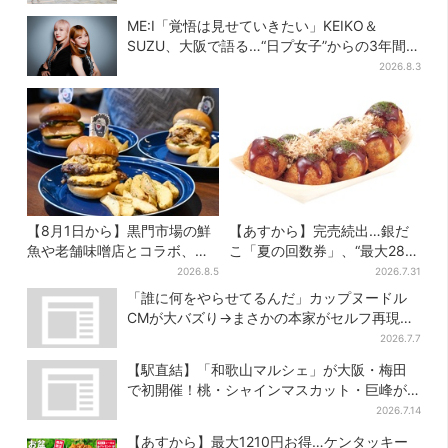
ME:I「覚悟は見せていきたい」KEIKO＆
SUZU、大阪で語る…“日プ女子”からの3年間
と、7人で目指す夢
2026.8.3
【8月1日から】黒門市場の鮮
【あすから】完売続出…銀だ
魚や老舗味噌店とコラボ、大
こ「夏の回数券」、“最大2811
阪・なんばのホテルで“地域密
円”お得に！数量限定で
2026.8.5
2026.7.31
着”の限定バーガー
「誰に何をやらせてるんだ」カップヌードル
CMが大バズり→まさかの本家がセルフ再現
「仕事早すぎ」「もうこっちにした方が…」
2026.7.7
【駅直結】「和歌山マルシェ」が大阪・梅田
で初開催！桃・シャインマスカット・巨峰が
ずらり
2026.7.14
【あすから】最大1210円お得…ケンタッキー