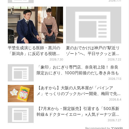
2026.7.11
平埜生成演じる医師・黒川の
夏のおでかけは神戸の”駅近リ
「新潟弁」に反応する視聴者
ゾート”へ。平日サクッと派
続出「グッときた」
も、休日ガッツリ派も！タイ
2026.7.30
2026.7.22
パ抜群、約20種の楽しみ方
「象印」おにぎり専門店、奈良初上陸！ 奈良
限定おにぎり、1000円前後のだし巻き弁当も
2026.7.13
【あすから】大阪の人気本屋が「パインア
メ」そっくりのブックカバー開発、梅田で先
行販売
2026.8.4
【7月末から・限定販売】引退する「500系新
幹線＆ドクターイエロー」×人気ドーナツ店が
コラボ、手土産の切り札にも
2026.7.27
Recommended by