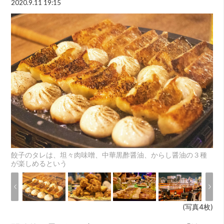
2020.9.11 19:15
餃子のタレは、坦々肉味噌、中華黒酢醤油、からし醤油の３種
が楽しめるという
(写真4枚)