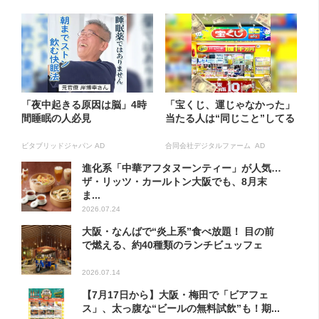
「夜中起きる原因は脳」4時
「宝くじ、運じゃなかった」
間睡眠の人必見
当たる人は“同じこと”してる
ビタブリッドジャパン AD
合同会社デジタルファーム AD
進化系「中華アフタヌーンティー」が人気…
ザ・リッツ・カールトン大阪でも、8月末
ま...
2026.07.24
大阪・なんばで“炎上系”食べ放題！ 目の前
で燃える、約40種類のランチビュッフェ
2026.07.14
【7月17日から】大阪・梅田で「ビアフェ
ス」、太っ腹な“ビールの無料試飲”も！期...