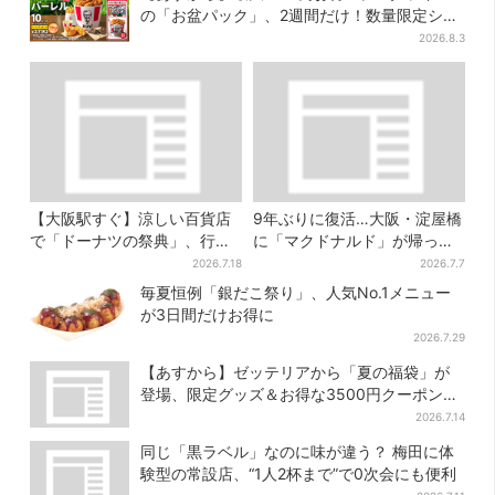
の「お盆パック」、2週間だけ！数量限定シー
ル付き
2026.8.3
【大阪駅すぐ】涼しい百貨店
9年ぶりに復活…大阪・淀屋橋
で「ドーナツの祭典」、行列
に「マクドナルド」が帰って
店の“できたて”＆限定メニュ
くる！駅直結＆100席を完備
2026.7.18
2026.7.7
ーも
毎夏恒例「銀だこ祭り」、人気No.1メニュー
が3日間だけお得に
2026.7.29
【あすから】ゼッテリアから「夏の福袋」が
登場、限定グッズ＆お得な3500円クーポン付
き
2026.7.14
同じ「黒ラベル」なのに味が違う？ 梅田に体
験型の常設店、“1人2杯まで”で0次会にも便利