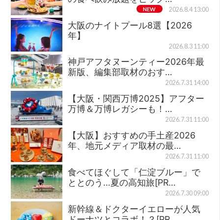
NEW
2026.8.4 13:00
大阪のナイトプール8選【2026
年】
2026.8.3 11:00
神戸アフタヌーンティー2026年最
新版、編集部取材のおす…
2026.7.31 14:00
【大阪・関西万博2025】アフター
万博＆万博レガシーも！…
2026.7.31 11:00
【大阪】おすすめの手土産2026
年、地元メディア取材の最…
2026.7.31 11:00
食べてほぐして「仁淀ブルー」で
ととのう…夏の高知旅[PR…
2026.7.30 09:00
新幹線＆ドクターイエローが人気
ドーナツとコラボ！？[PR…