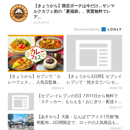
【きょうから】限定ポーチは今だけ…サンマ
ルクカフェ初の「夏福袋」、実質無料でレ
ア...
2026.08.04
Recommended by
【きょうから】セブンで「カ
【きょうから3日間】セブンイ
レーフェス」、人気店監修メ
レブンで「焼き立てパンセー
ニューなど全15品！お得な割
ル」、人気シリーズがお得
2026.8.4
2026.7.18
引キャンペーンは2週間だけ
に…チョコクッキーも対象
【セブン‐イレブンの日】7月11日から無料で
「ステッカー」もらえる！おにぎり・配送ト
ラックなど全4種…店頭で先着100枚
2026.7.11
【あすから】大阪・なんばで“アイス1万個”無
料配布…2日間限定で、ロッテの人気商品もら
える
2026.8.2