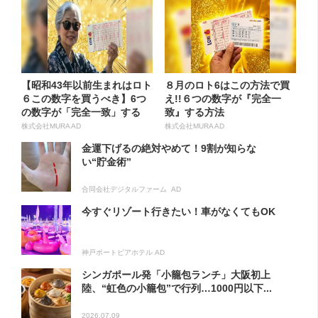
【昭和43年以前生まれはロト
８月のロト6はこの方法で買
６この数字を買うべき】6つ
え!!６つの数字が『完全一
の数字が「完全一致」する
致』する方法
方...
株式会社MURA AD
株式会社MURA AD
金運下げるの絶対やめて！9割が知らな
い“貯金術”
合同会社デジタルファーム AD
今すぐリゾート行きたい！車がなくてもOK
神戸ポートピアホテル AD
シンガポール発「小籠包ランチ」大阪初上
陸、“虹色の小籠包”で行列…1000円以下...
2026.07.09