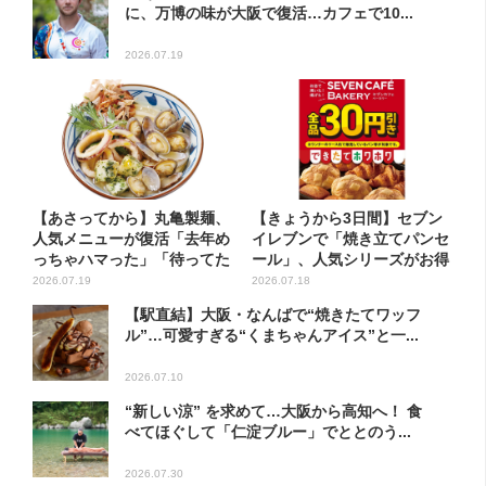
に、万博の味が大阪で復活…カフェで10...
2026.07.19
【あさってから】丸亀製麺、
【きょうから3日間】セブン
人気メニューが復活「去年め
イレブンで「焼き立てパンセ
っちゃハマった」「待ってた
ール」、人気シリーズがお得
よ...
に...
2026.07.19
2026.07.18
【駅直結】大阪・なんばで“焼きたてワッフ
ル”…可愛すぎる“くまちゃんアイス”と一...
2026.07.10
“新しい涼” を求めて…大阪から高知へ！ 食
べてほぐして「仁淀ブルー」でととのう...
2026.07.30