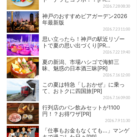
2026.7.28 08:30
神戸のおすすめビアガーデン2026
年最新版
2026.7.23 11:00
思い立ったら！神戸の駅近リゾー
トで夏の思い出づくり[PR…
2026.7.22 19:40
夏の新潟、市場ハシゴで海鮮三
昧、魅惑の日本酒三昧[PR]
2026.7.16 12:00
この夏は特急「しおかぜ」に乗っ
て、おトクに四国旅[PR]
2026.7.16 09:00
行列店のパン飲みセットが1100
円！？お得ワザ[PR]
2026.7.9 11:30
「仕事もお金もなくても…」マンゲ
キで過ごした日々[PR]