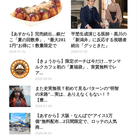
【あすから】完売続出…銀だ
平埜生成演じる医師・黒川の
こ「夏の回数券」、“最大281
「新潟弁」に反応する視聴者
1円”お得に！数量限定で
続出「グッときた」
2026.07.31
2026.07.30
【きょうから】限定ポーチは今だけ…サンマ
ルクカフェ初の「夏福袋」、実質無料でレ
ア...
2026.08.04
また史実無視？初めて見るパターンの“明智
の末路”…実は、ありえなくもない！？
【豊...
2026.07.29
【あすから】大阪・なんばで“アイス1万
個”無料配布…2日間限定で、ロッテの人気
商...
2026.08.02