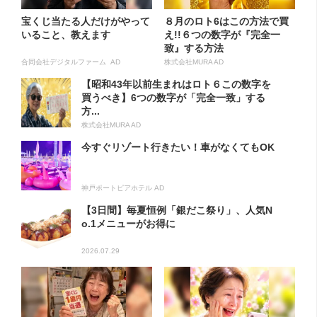
宝くじ当たる人だけがやって
８月のロト6はこの方法で買
いること、教えます
え!!６つの数字が『完全一
致』する方法
合同会社デジタルファーム AD
株式会社MURA AD
【昭和43年以前生まれはロト６この数字を
買うべき】6つの数字が「完全一致」する
方...
株式会社MURA AD
今すぐリゾート行きたい！車がなくてもOK
神戸ポートピアホテル AD
【3日間】毎夏恒例「銀だこ祭り」、人気N
o.1メニューがお得に
2026.07.29