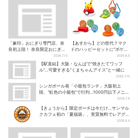
「象印」おにぎり専門店、奈
【あすから】どの世代？マク
良初上陸！ 奈良限定おにぎ
ドのハッピーセットに“ポケモ
り、1000円前後のだし巻き弁
ンおもちゃ”、歴代30匹に「懐
2026.7.13
2026.8.5
当も
かしい」と喜びの声
【駅直結】大阪・なんばで“焼きたてワッフ
ル”…可愛すぎる“くまちゃんアイス”と一緒に
2026.7.10
シンガポール発「小籠包ランチ」大阪初上
陸、“虹色の小籠包”で行列…1000円以下メニ
ューが充実
2026.7.9
【きょうから】限定ポーチは今だけ…サンマル
クカフェ初の「夏福袋」、実質無料でレアグ
ッズが手に入る
2026.8.4