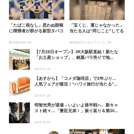
「たばこ税なし」思わぬ朗報
「宝くじ、運じゃなかった」
に喫煙者が群がる新型タバコ
当たる人は“同じこと”してる
株式会社HAL AD
合同会社デジタルファーム AD
【7月28日オープン】JR大阪駅直結！新たな
「お土産ショップ」、銘菓バラ売りで地...
2026.07.29
【あすから】「コメダ珈琲店」で2年ぶり…
人気フェアが復活！“ハワイ旅行が当たる”...
2026.07.28
明智光秀が退場→いよいよ後半戦へ、新キャ
スト続々…「豊臣兄弟！」振り返り＆第30...
2026.08.04