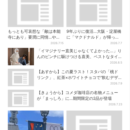
もっとも可哀想な「敵は本能
9年ぶりに復活…大阪・淀屋橋
寺にあり」要潤に同情…やっ
に「マクドナルド」が帰って
てない“毒殺”、元上司の裏切
くる！駅直結＆100席を完備
2026.7.15
2026.7.7
り【豊臣兄弟】
「イマジナリー直美じゃなくてよかった…」り
んのピンチに駆けつける直美、ベストなタイ
ミングに視聴者歓喜
2026.8.5
【あすから】この夏ラスト！スタバの「桃ド
リンク」、紅茶×ホワイトチョコで“飲むデザ
ート”に
2026.7.9
【きょうから】コメダ珈琲店の名物メニュー
が「まっしろ」に…期間限定の2品が登場
2026.7.23