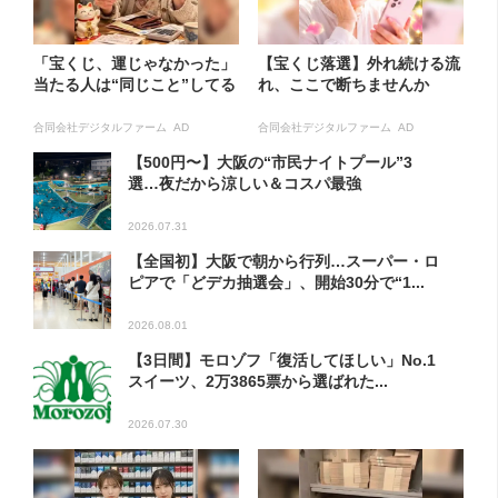
「宝くじ、運じゃなかった」
【宝くじ落選】外れ続ける流
当たる人は“同じこと”してる
れ、ここで断ちませんか
合同会社デジタルファーム AD
合同会社デジタルファーム AD
【500円〜】大阪の“市民ナイトプール”3
選…夜だから涼しい＆コスパ最強
2026.07.31
【全国初】大阪で朝から行列…スーパー・ロ
ピアで「どデカ抽選会」、開始30分で“1...
2026.08.01
【3日間】モロゾフ「復活してほしい」No.1
スイーツ、2万3865票から選ばれた...
2026.07.30