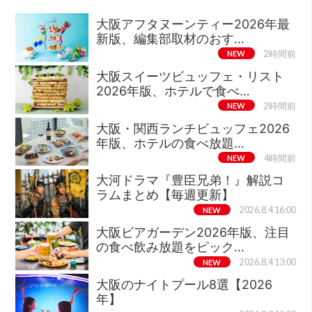
大阪アフタヌーンティー2026年最
新版、編集部取材のおす…
NEW
2時間前
大阪スイーツビュッフェ・リスト
2026年版、ホテルで食べ…
NEW
2時間前
大阪・関西ランチビュッフェ2026
年版、ホテルの食べ放題…
NEW
4時間前
大河ドラマ『豊臣兄弟！』解説コ
ラムまとめ【毎週更新】
NEW
2026.8.4 16:00
大阪ビアガーデン2026年版、注目
の食べ飲み放題をピック…
NEW
2026.8.4 13:00
大阪のナイトプール8選【2026
年】