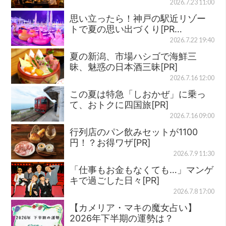
2026.7.23 11:00
思い立ったら！神戸の駅近リゾー
トで夏の思い出づくり[PR…
2026.7.22 19:40
夏の新潟、市場ハシゴで海鮮三
昧、魅惑の日本酒三昧[PR]
2026.7.16 12:00
この夏は特急「しおかぜ」に乗っ
て、おトクに四国旅[PR]
2026.7.16 09:00
行列店のパン飲みセットが1100
円！？お得ワザ[PR]
2026.7.9 11:30
「仕事もお金もなくても…」マンゲ
キで過ごした日々[PR]
2026.7.8 17:00
【カメリア・マキの魔女占い】
2026年下半期の運勢は？