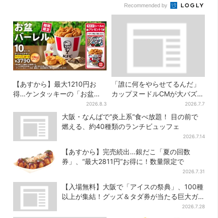
Recommended by
【あすから】最大1210円お
「誰に何をやらせてるんだ」
得…ケンタッキーの「お盆パ
カップヌードルCMが大バズり
ック」、2週間だけ！数量限定
→まさかの本家がセルフ再現
2026.8.3
2026.7.7
シール付き
「仕事早すぎ」「もうこっち
大阪・なんばで“炎上系”食べ放題！ 目の前で
にした方が…」
燃える、約40種類のランチビュッフェ
2026.7.14
【あすから】完売続出…銀だこ「夏の回数
券」、“最大2811円”お得に！数量限定で
2026.7.31
【入場無料】大阪で「アイスの祭典」、100種
以上が集結！グッズ＆タダ券が当たる巨大ガ
チャも
2026.7.28