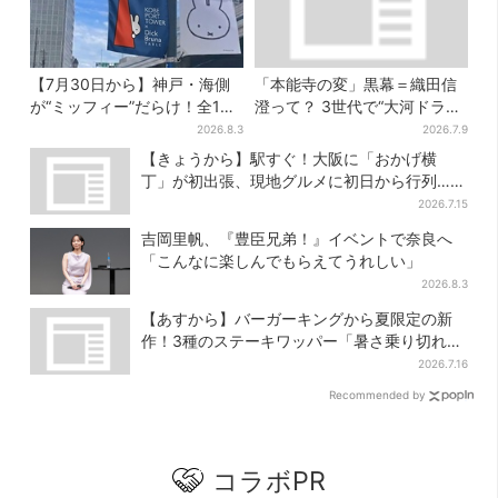
【7月30日から】神戸・海側
「本能寺の変」黒幕＝織田信
が“ミッフィー”だらけ！全16
澄って？ 3世代で“大河ドラ
施設でパン、スイーツ、ナイ
マ”、サラブレッド俳優が熱演
2026.8.3
2026.7.9
トマーケットも
【豊臣兄弟】
【きょうから】駅すぐ！大阪に「おかげ横
丁」が初出張、現地グルメに初日から行列…お
目当ては？
2026.7.15
吉岡里帆、『豊臣兄弟！』イベントで奈良へ
「こんなに楽しんでもらえてうれしい」
2026.8.3
【あすから】バーガーキングから夏限定の新
作！3種のステーキワッパー「暑さ乗り切れそ
う」と話題に
2026.7.16
Recommended by
コラボPR