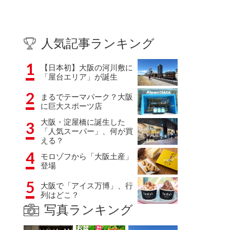
人気記事ランキング
1
【日本初】大阪の河川敷に
「屋台エリア」が誕生
2
まるでテーマパーク？大阪
に巨大スポーツ店
大阪・淀屋橋に誕生した
3
「人気スーパー」、何が買
える？
4
モロゾフから「大阪土産」
登場
5
大阪で「アイス万博」、行
列はどこ？
写真ランキング