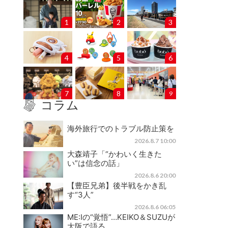
1
2
3
4
5
6
7
8
9
コラム
海外旅行でのトラブル防止策を
2026.8.7 10:00
大森靖子「“かわいく生きた
い”は信念の話」
2026.8.6 20:00
【豊臣兄弟】後半戦をかき乱
す“3人”
2026.8.6 06:05
ME:Iの“覚悟”…KEIKO＆SUZUが
大阪で語る