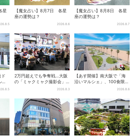
各星
【魔女占い】8月7日 各星
【魔女占い】8月8日 各星
座の運勢は？
座の運勢は？
26.8.5
2026.8.6
2026.8.7
級ド
2万円超えでも争奪戦…大阪
【あす開催】南大阪で「海
ル
の「ミャクミャク撮影会」
沿いマルシェ」、100食限定
ーは
に全国からファン集結、参
「たこ飯」のふるまい＆キ
26.8.5
2026.8.3
2026.8.6
加者に聞いた「それでも会
ッズ縁日も
いたい理由」