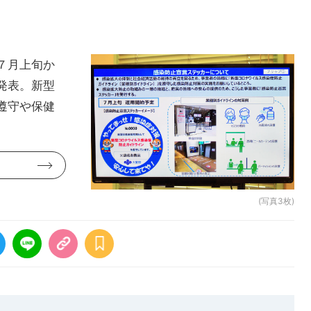
７月上旬か
発表。新型
遵守や保健
(写真3枚)