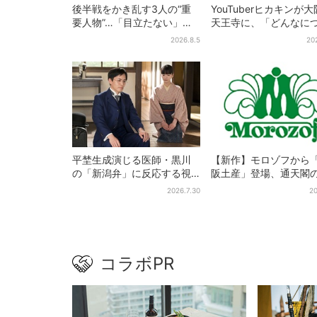
後半戦をかき乱す3人の“重
YouTuberヒカキンが
要人物”…「目立たない」主
天王寺に、「どんなに
人公・仲野太賀も、モブキ
い時でも…」ラーメン
2026.8.5
20
ャラ→覚醒へ【豊臣兄弟】
セイキンとの思い出を
平埜生成演じる医師・黒川
【新作】モロゾフから
の「新潟弁」に反応する視
阪土産」登場、通天閣
聴者続出「グッときた」
クサクスイーツ 6カ所
2026.7.30
20
次発売
コラボPR