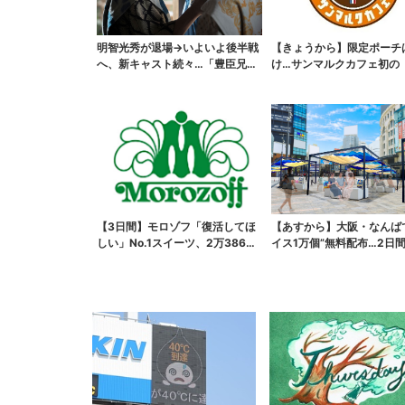
明智光秀が退場→いよいよ後半戦
【きょうから】限定ポーチ
へ、新キャスト続々…「豊臣兄
け…サンマルクカフェ初の
弟！」振り返り＆第30...
袋」、実質無料でレア...
【3日間】モロゾフ「復活してほ
【あすから】大阪・なんば
しい」No.1スイーツ、2万3865
イス1万個”無料配布…2日
票から選ばれた...
で、ロッテの人気商...