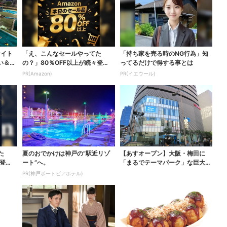
ナイト
「え、こんなセールやってた
「持ち家を売る時のNG行為」知
い＆コ
の？」80％OFF以上が続々登
ってるだけで得する事とは
場！Amazonの本気が...
PR(Amazon)
PR(イエウール)
た
夏のおでかけは神戸の”駅近リゾ
【あすオープン】大阪・梅田に
登
ート”へ。
「まるでテーマパーク」な巨大ス
ポーツ店、461ブラン...
PR(神戸ポートピアホテル)