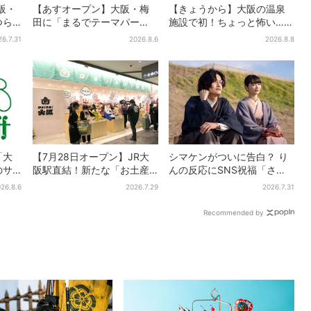
大阪・
【あすオープン】大阪・梅
【きょうから】大阪の温泉
つら
田に「まるでテーマパー
施設で初！ちょっと怖い…？
愛＆兄
ク」な巨大スポーツ店、461
体験型イベント、限定グル
26.7.31
2026.8.6
2026.8.8
語る
ブランド集結！ 6フロアを
メ＆盆踊りも
まとめて紹介
「大
【7月28日オープン】JR大
シマケンがついに告白？ り
のサ
阪駅直結！新たな「お土産
んの反応にSNS祝福「さす
で順
ショップ」、銘菓バラ売り
がに伝わったよね？」
26.8.6
2026.7.29
2026.7.31
で地元民の“おやつ調達”にも
Recommended by