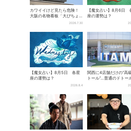
カワイイけど見たら危険！
【魔女占い】8月6日 
大阪の名物看板「大ぴちょ
座の運勢は？
んくん」に異変、青→真っ
2026.7.30
20
黒に…
【魔女占い】8月5日 各星
関西に4店舗だけの“高
座の運勢は？
トール”…普通のドトー
と、何が違う？コーヒ
2026.8.4
20
約2倍の600円