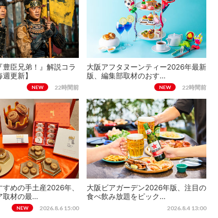
『豊臣兄弟！』解説コラ
大阪アフタヌーンティー2026年最新
毎週更新】
版、編集部取材のおす…
22時間前
22時間前
NEW
NEW
すめの手土産2026年、
大阪ビアガーデン2026年版、注目の
ア取材の最…
食べ飲み放題をピック…
2026.8.6 15:00
2026.8.4 13:00
NEW