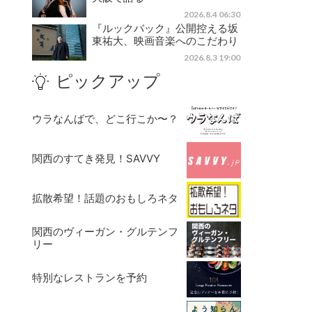
2026.8.4 06:30
『ルックバック』公開控える坂
東祐大、映画音楽へのこだわり
2026.8.3 19:00
ピックアップ
ウラなんばで、どこ行こか〜？
関西のすてき発見！SAVVY
拡散希望！話題のおもしろネタ
関西のヴィーガン・グルテンフ
リー
特別なレストランを予約