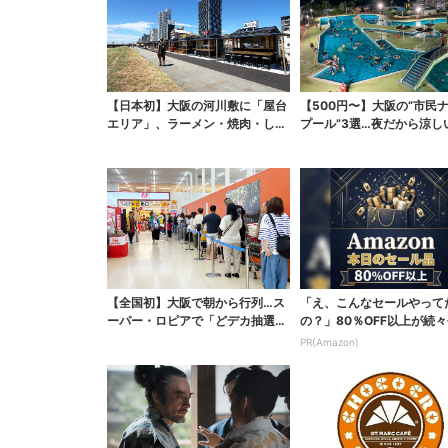
【日本初】大阪の河川敷に「屋台
【500円〜】大阪の“市民
エリア」、ラーメン・焼肉・しゃ
プール”3選…夜だから涼し
ぶしゃぶ・カフェまで...
スパ最強
【全国初】大阪で朝から行列…ス
「え、こんなセールやって
ーパー・ロピアで「どデカ抽選
の？」80％OFF以上が続々
会」、開始30分で“1...
場！Amazonの本気が...
PR(Amazon)