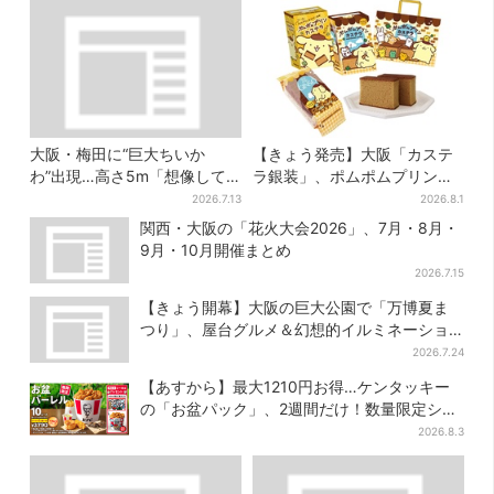
大阪・梅田に“巨大ちいか
【きょう発売】大阪「カステ
わ”出現…高さ5m「想像して
ラ銀装」、ポムポムプリンと
たより結構デカい」「ちい
初コラボ 紙袋まで限定デザ
2026.7.13
2026.8.1
さ…くはない」
インに
関西・大阪の「花火大会2026」、7月・8月・
9月・10月開催まとめ
2026.7.15
【きょう開幕】大阪の巨大公園で「万博夏ま
つり」、屋台グルメ＆幻想的イルミネーショ
ン…計27日間開催
2026.7.24
【あすから】最大1210円お得…ケンタッキー
の「お盆パック」、2週間だけ！数量限定シー
ル付き
2026.8.3