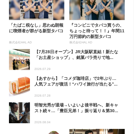
「たばこ税なし」思わぬ朗報
『コンビニでタバコ買うの、
に喫煙者が群がる新型タバコ
ちょっと待って！！』年間11
万円節約の新型タバコ
株式会社HAL AD
株式会社HAL AD
【7月28日オープン】JR大阪駅直結！新たな
「お土産ショップ」、銘菓バラ売りで地...
2026.07.29
【あすから】「コメダ珈琲店」で2年ぶり…
人気フェアが復活！“ハワイ旅行が当たる”...
2026.07.28
明智光秀が退場→いよいよ後半戦へ、新キャ
スト続々…「豊臣兄弟！」振り返り＆第30...
2026.08.04