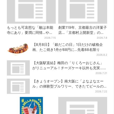
もっとも可哀想な「敵は本能
創業119年、京都最古の洋菓子
寺にあり」要潤に同情…やっ
店…「京都村上開新堂」の新
てない“毒殺”、元上司の裏切
ブランド誕生、行列店に
2026.7.15
2026.7.8
り【豊臣兄弟】
【8月8日】「銀だこの日」1日だけの破格企
画、たこ焼き1舟が88円に…先着88名限り
2026.8.2
【大阪駅直結】梅田の「りくろーおじさん」
がリニューアル！チーズケーキ以外も充実…並
ばず買える「ロッカー」も設置
2026.7.21
【きょうオープン】南大阪に「よなよなエー
ル」の体験型ブルワリー、できたてビールの
試飲や醸造所見学も
2026.7.22