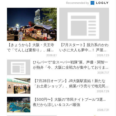
Recommended by
【きょうから】大阪・天王寺
【7月スタート】脱力系のかわ
で「てんしば夏祭り」、縁日
いさに大人も夢中…！ 芦屋の
や盆踊り…涼しいスプラッシ
美術館で「チェコ絵本」展、
2026.8.1
2026.7.23
ュタイムも！2日間だけ
老舗文具メーカーのグッズに
ひらパーで“全スーパー戦隊”展、声優・関智一
も注目
が熱弁「今、大阪に全戦力が集中しておりま
す」
2026.7.17
【7月28日オープン】JR大阪駅直結！新たな
「お土産ショップ」、銘菓バラ売りで地元民
の“おやつ調達”にも
2026.7.29
【500円〜】大阪の“市民ナイトプール”3選…
夜だから涼しい＆コスパ最強
2026.7.31