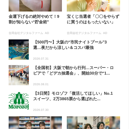
金運下げるの絶対やめて！9
宝くじ当選者「〇〇をやらず
割が知らない“貯金術”
に買うのはもったいない」
合同会社デジタルファーム AD
合同会社デジタルファーム AD
【500円〜】大阪の“市民ナイトプール”3
選…夜だから涼しい＆コスパ最強
2026.07.31
【全国初】大阪で朝から行列…スーパー・ロ
ピアで「どデカ抽選会」、開始30分で“1...
2026.08.01
【3日間】モロゾフ「復活してほしい」No.1
スイーツ、2万3865票から選ばれた...
2026.07.30