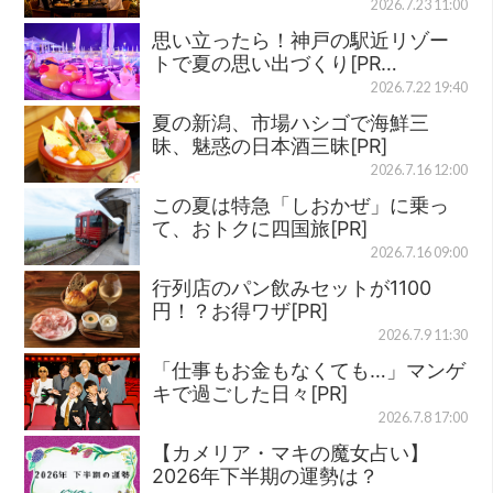
2026.7.23 11:00
思い立ったら！神戸の駅近リゾー
トで夏の思い出づくり[PR…
2026.7.22 19:40
夏の新潟、市場ハシゴで海鮮三
昧、魅惑の日本酒三昧[PR]
2026.7.16 12:00
この夏は特急「しおかぜ」に乗っ
て、おトクに四国旅[PR]
2026.7.16 09:00
行列店のパン飲みセットが1100
円！？お得ワザ[PR]
2026.7.9 11:30
「仕事もお金もなくても…」マンゲ
キで過ごした日々[PR]
2026.7.8 17:00
【カメリア・マキの魔女占い】
2026年下半期の運勢は？