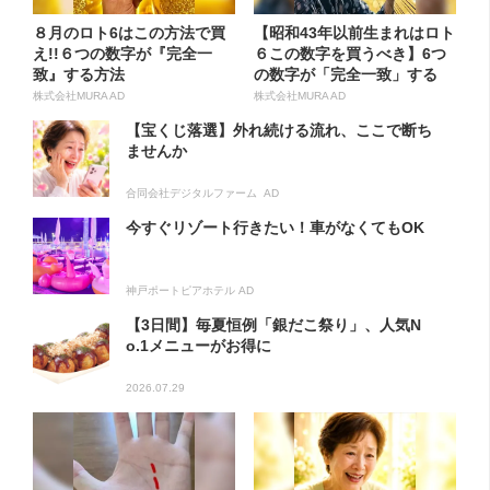
８月のロト6はこの方法で買
【昭和43年以前生まれはロト
え!!６つの数字が『完全一
６この数字を買うべき】6つ
致』する方法
の数字が「完全一致」する
方...
株式会社MURA AD
株式会社MURA AD
【宝くじ落選】外れ続ける流れ、ここで断ち
ませんか
合同会社デジタルファーム AD
今すぐリゾート行きたい！車がなくてもOK
神戸ポートピアホテル AD
【3日間】毎夏恒例「銀だこ祭り」、人気N
o.1メニューがお得に
2026.07.29