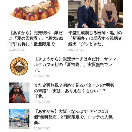
【あすから】完売続出…銀だ
平埜生成演じる医師・黒川の
こ「夏の回数券」、“最大281
「新潟弁」に反応する視聴者
1円”お得に！数量限定で
続出「グッときた」
2026.07.31
2026.07.30
【きょうから】限定ポーチは今だけ…サンマ
ルクカフェ初の「夏福袋」、実質無料でレ
ア...
2026.08.04
また史実無視？初めて見るパターンの“明智
の末路”…実は、ありえなくもない！？
【豊...
2026.07.29
【あすから】大阪・なんばで“アイス1万
個”無料配布…2日間限定で、ロッテの人気
商...
2026.08.02