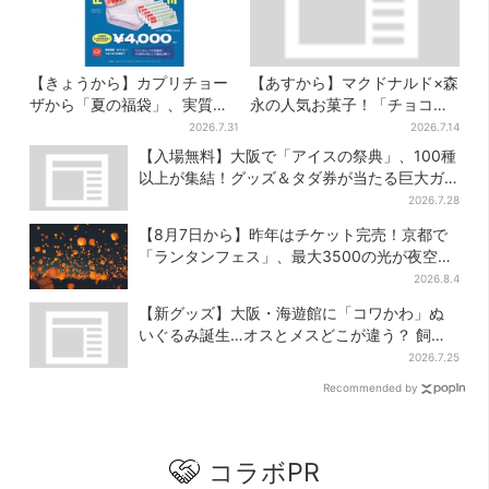
【きょうから】カプリチョー
【あすから】マクドナルド×森
ザから「夏の福袋」、実質無
永の人気お菓子！「チョコボ
料…？値段以上の食事券＆限
ール」「ミルクキャラメル」
2026.7.31
2026.7.14
定アイテム付き
があのスイーツに変身…6年ぶ
【入場無料】大阪で「アイスの祭典」、100種
り復活シェイクも
以上が集結！グッズ＆タダ券が当たる巨大ガ
チャも
2026.7.28
【8月7日から】昨年はチケット完売！京都で
「ランタンフェス」、最大3500の光が夜空
に…会場には縁日も
2026.8.4
【新グッズ】大阪・海遊館に「コワかわ」ぬ
いぐるみ誕生…オスとメスどこが違う？ 飼育
員監修でリアルに再現
2026.7.25
Recommended by
コラボPR