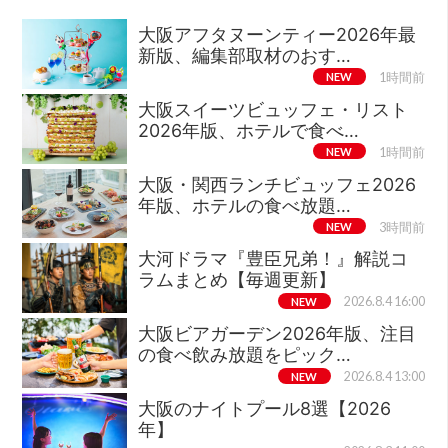
大阪アフタヌーンティー2026年最
新版、編集部取材のおす…
NEW
1時間前
大阪スイーツビュッフェ・リスト
2026年版、ホテルで食べ…
NEW
1時間前
大阪・関西ランチビュッフェ2026
年版、ホテルの食べ放題…
NEW
3時間前
大河ドラマ『豊臣兄弟！』解説コ
ラムまとめ【毎週更新】
NEW
2026.8.4 16:00
大阪ビアガーデン2026年版、注目
の食べ飲み放題をピック…
NEW
2026.8.4 13:00
大阪のナイトプール8選【2026
年】