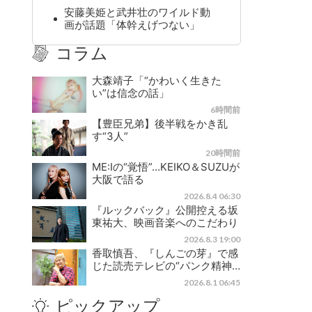
安藤美姫と武井壮のワイルド動
画が話題「体幹えげつない」
コラム
大森靖子「“かわいく生きた
い”は信念の話」
6時間前
【豊臣兄弟】後半戦をかき乱
す“3人”
20時間前
ME:Iの“覚悟”…KEIKO＆SUZUが
大阪で語る
2026.8.4 06:30
『ルックバック』公開控える坂
東祐大、映画音楽へのこだわり
2026.8.3 19:00
香取慎吾、『しんごの芽』で感
じた読売テレビの“パンク精神…
2026.8.1 06:45
ピックアップ