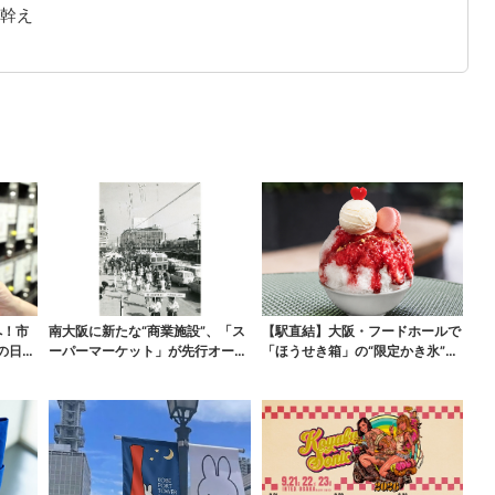
幹え
へ！市
南大阪に新たな“商業施設”、「ス
【駅直結】大阪・フードホールで
の日本
ーパーマーケット」が先行オープ
「ほうせき箱」の“限定かき氷”が
ン！駅直結＆21時...
復活！過去イベント...