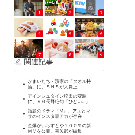
1
2
3
4
5
6
7
8
9
関連記事
かまいたち・濱家の「タオル持
論」に、ＳＮＳが大炎上
アインシュタイン稲田の変装
に、Ｖ６長野絶句「ひどい…」
話題のドラマ『M』、アユとマ
サのインスタ裏アカが存在
金爆がいらすとや１００％の新
ＭＶを公開、喜矢武が編集