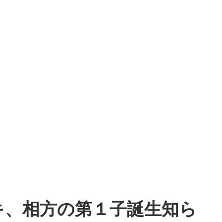
キ、相方の第１子誕生知ら