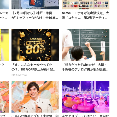
ルーカ
【7月30日から】神戸・海側
NEWS・モナキが初出演決定、大
ートバ
が“ミッフィー”だらけ！全16施設
阪「コヤソニ」第2弾アーティス
でパン、スイーツ、...
ト発表…芸人も続々...
チで
「え、こんなセールやってた
「好きだったTwitterだ」大阪・
の？」80％OFF以上が続々登
千鳥橋のアナログ掲示板が話題、
場！Amazonの本気が...
かつて駅にあっ...
PR(Amazon)
ップ
出会いは海外アプリ！夫の第一印
今すぐリゾート行きたい！車がな