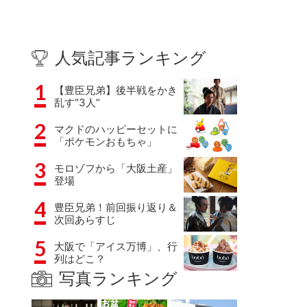
人気記事ランキング
1
【豊臣兄弟】後半戦をかき
乱す“3人”
2
マクドのハッピーセットに
「ポケモンおもちゃ」
3
モロゾフから「大阪土産」
登場
4
豊臣兄弟！前回振り返り＆
次回あらすじ
5
大阪で「アイス万博」、行
列はどこ？
写真ランキング