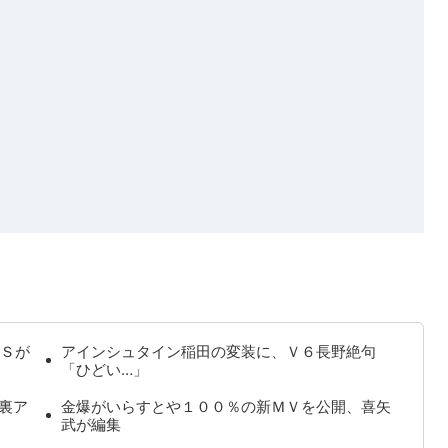
Ｓが
アインシュタイン稲田の変装に、Ｖ６長野絶句
「ひどい…」
裏ア
金爆がいらすとや１００％の新ＭＶを公開、喜矢
武が編集