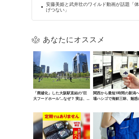
安藤美姫と武井壮のワイルド動画が話題「体
げつない」
あなたにオススメ
「廃墟化」した大阪駅直結の“巨
関西から最短1時間の新潟
大フードホール”…なぜ？ 実は、
場ハシゴで海鮮三昧、魅惑
梅田ランチ＆カフェ...
酒、発酵グルメも