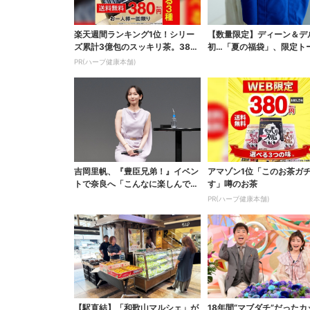
楽天週間ランキング1位！シリー
【数量限定】ディーン＆デ
ズ累計3億包のスッキリ茶。380
初…「夏の福袋」、限定ト
円でお試し
ッグなど！8種のアイ...
PR(ハーブ健康本舗)
吉岡里帆、『豊臣兄弟！』イベン
アマゾン1位「このお茶ガ
トで奈良へ「こんなに楽しんでも
す」噂のお茶
らえてうれしい」
PR(ハーブ健康本舗)
【駅直結】「和歌山マルシェ」が
18年間“マブダチ”だったカ