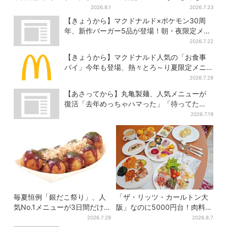
初コラボ 紙袋まで限定デザ
ろ」に…期間限定の2品が登場
2026.8.1
2026.7.23
インに
【きょうから】マクドナルド×ポケモン30周
年、新作バーガー5品が登場！朝・夜限定メニ
ューも
2026.7.22
【きょうから】マクドナルド人気の「お食事
パイ」今年も登場、熱々とろ～り夏限定メニ
ュー
2026.7.29
【あさってから】丸亀製麺、人気メニューが
復活「去年めっちゃハマった」「待ってた
よ！」「夏の救世主」
2026.7.19
毎夏恒例「銀だこ祭り」、人
「ザ・リッツ・カールトン大
気No.1メニューが3日間だけ
阪」なのに5000円台！肉料
お得に
理、スイーツ、パンまで…約
2026.7.29
2026.8.7