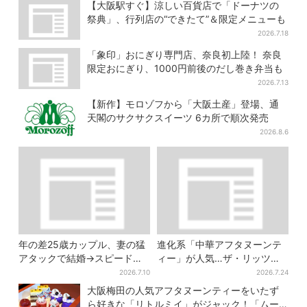
50種類が食べ放題
【大阪駅すぐ】涼しい百貨店で「ドーナツの
祭典」、行列店の“できたて”＆限定メニューも
2026.7.18
「象印」おにぎり専門店、奈良初上陸！ 奈良
限定おにぎり、1000円前後のだし巻き弁当も
2026.7.13
【新作】モロゾフから「大阪土産」登場、通
天閣のサクサクスイーツ 6カ所で順次発売
2026.8.6
年の差25歳カップル、妻の猛
進化系「中華アフタヌーンテ
アタックで結婚→スピード離
ィー」が人気…ザ・リッツ・
婚に…驚きの理由は「新しい
カールトン大阪でも、8月末ま
2026.7.10
2026.7.24
髪型」
で開催
大阪梅田の人気アフタヌーンティーをいたず
ら好きな「リトルミイ」がジャック！「ムー