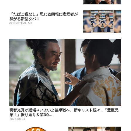
「たばこ税なし」思わぬ朗報に喫煙者が
群がる新型タバコ
株式会社HAL AD
明智光秀が退場→いよいよ後半戦へ、新キャスト続々…「豊臣兄
弟！」振り返り＆第30...
2026.08.04