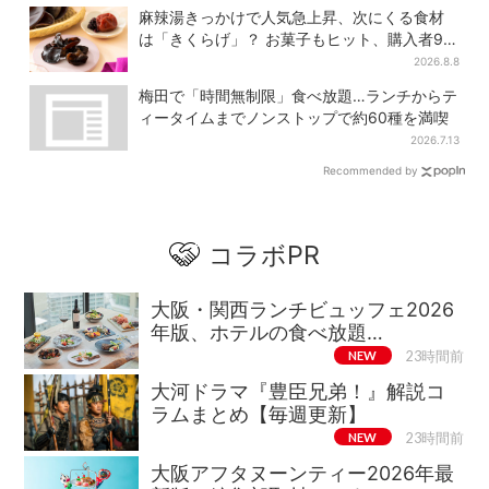
麻辣湯きっかけで人気急上昇、次にくる食材
は「きくらげ」？ お菓子もヒット、購入者9割
超が女性
2026.8.8
梅田で「時間無制限」食べ放題…ランチからテ
ィータイムまでノンストップで約60種を満喫
2026.7.13
Recommended by
コラボPR
大阪・関西ランチビュッフェ2026
年版、ホテルの食べ放題…
NEW
23時間前
大河ドラマ『豊臣兄弟！』解説コ
ラムまとめ【毎週更新】
NEW
23時間前
大阪アフタヌーンティー2026年最