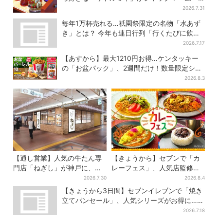
ミン」たちとバカンスへ
2026.7.31
毎年1万杯売れる…祇園祭限定の名物「水あず
き」とは？ 今年も連日行列「行くたびに飲ん
でる」
2026.7.17
【あすから】最大1210円お得…ケンタッキー
の「お盆パック」、2週間だけ！数量限定シー
ル付き
2026.8.3
【通し営業】人気の牛たん専
【きょうから】セブンで「カ
門店「ねぎし」が神戸に、
レーフェス」、人気店監修メ
「想像しただけでお腹空
ニューなど全15品！お得な割
2026.7.30
2026.8.4
く…」SNSで喜びの声
引キャンペーンは2週間だけ
【きょうから3日間】セブンイレブンで「焼き
立てパンセール」、人気シリーズがお得に…チ
ョコクッキーも対象
2026.7.18