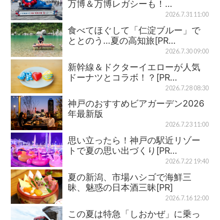
万博＆万博レガシーも！…
2026.7.31 11:00
食べてほぐして「仁淀ブルー」で
ととのう…夏の高知旅[PR…
2026.7.30 09:00
新幹線＆ドクターイエローが人気
ドーナツとコラボ！？[PR…
2026.7.28 08:30
神戸のおすすめビアガーデン2026
年最新版
2026.7.23 11:00
思い立ったら！神戸の駅近リゾー
トで夏の思い出づくり[PR…
2026.7.22 19:40
夏の新潟、市場ハシゴで海鮮三
昧、魅惑の日本酒三昧[PR]
2026.7.16 12:00
この夏は特急「しおかぜ」に乗っ