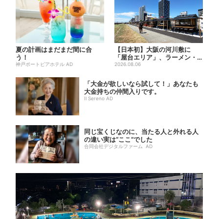
夏の計画はまだまだ間に合
【日本初】大阪の河川敷に
う！
「屋台エリア」、ラーメン・
神戸ポートピアホテル AD
焼肉・しゃぶしゃぶ・カフェ
2026.08.06
まで...
「大金が欲しいなら試して！」あなたも
大金持ちの仲間入りです。
Il Sereno AD
同じ宝くじなのに、当たる人と外れる人
の違い実は“ここ”でした
合同会社デジタルファーム AD