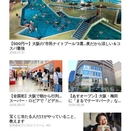
【500円〜】大阪の“市民ナイトプール”3選…夜だから涼しい＆コ
スパ最強
2026.07.31
【全国初】大阪で朝から行列…
【あすオープン】大阪・梅田
スーパー・ロピアで「どデカ
に「まるでテーマパーク」な
抽選会」、開始30分で“1...
2026.08.01
巨大スポーツ店、461ブラン...
2026.08.06
宝くじ当たる人だけがやっていること、
教えます
合同会社デジタルファーム AD