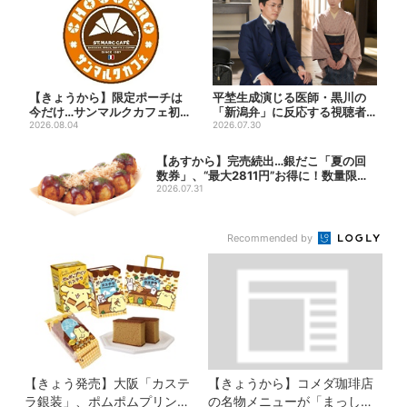
【きょうから】限定ポーチは
平埜生成演じる医師・黒川の
今だけ…サンマルクカフェ初の
「新潟弁」に反応する視聴者
「夏福袋」、実質無料でレア...
2026.08.04
続出「グッときた」
2026.07.30
【あすから】完売続出…銀だこ「夏の回
数券」、“最大2811円”お得に！数量限定
で
2026.07.31
Recommended by
【きょう発売】大阪「カステ
【きょうから】コメダ珈琲店
ラ銀装」、ポムポムプリンと
の名物メニューが「まっし