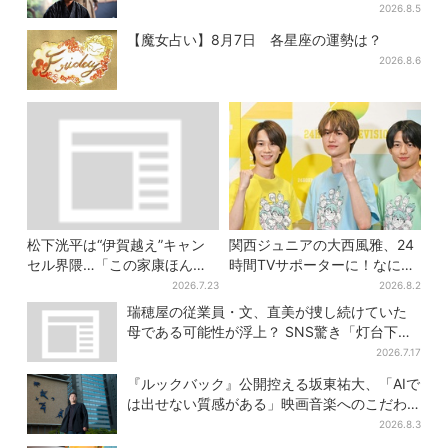
へ【豊臣兄弟】
2026.8.5
【魔女占い】8月7日 各星座の運勢は？
2026.8.6
松下洸平は“伊賀越え”キャン
関西ジュニアの大西風雅、24
セル界隈…「この家康ほんと
時間TVサポーターに！なにわ
憎たらしいな」【豊臣兄弟】
男子・藤原丈一郎からの応援
2026.7.23
2026.8.2
メッセージを告白
瑞穂屋の従業員・文、直美が捜し続けていた
母である可能性が浮上？ SNS驚き「灯台下暗
しすぎる」
2026.7.17
『ルックバック』公開控える坂東祐大、「AIで
は出せない質感がある」映画音楽へのこだわ
り
2026.8.3