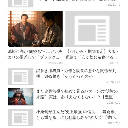
型」
2026.7.10
池松壮亮が“闇堕ち”へ…ガン決
【7月から・期間限定】大阪・
まりの眼差しで「ブラック秀
福島で「安く飲む＆食べる」
吉がログイン」【豊臣兄弟】
お得ワザ → 行列店のパン飲み
2026.7.30
2026.7.9
セット1100円など……人気店
謎多き用務員・万作と院長の意外な関係が判
から4選
明、SNS驚き「そうだったのか」
2026.7.27
また史実無視？初めて見るパターンの“明智の
末路”…実は、ありえなくもない！？【豊臣兄
弟】
2026.7.29
小栗旬が生んだ“史上最強”の信長…「鎌倉殿」
とも重なる、にじむ悲しみが“名人芸”【豊臣兄
弟】
2026.7.16