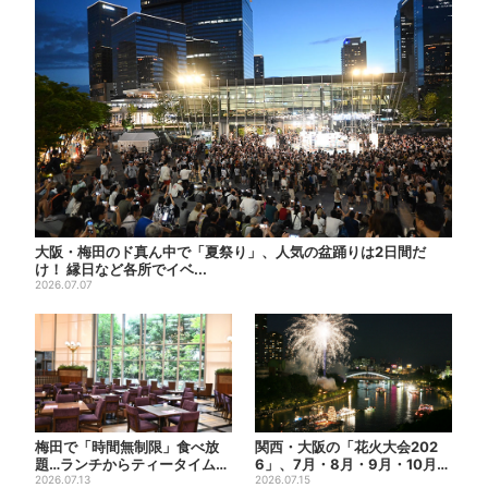
大阪・梅田のド真ん中で「夏祭り」、人気の盆踊りは2日間だ
け！ 縁日など各所でイベ...
2026.07.07
梅田で「時間無制限」食べ放
関西・大阪の「花火大会202
題…ランチからティータイムま
6」、7月・8月・9月・10月開
でノンストップで約60種を...
2026.07.13
催まとめ
2026.07.15