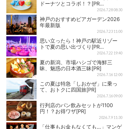
ドーナツとコラボ！？[PR…
2026.7.28 08:30
神戸のおすすめビアガーデン2026
年最新版
2026.7.23 11:00
思い立ったら！神戸の駅近リゾー
トで夏の思い出づくり[PR…
2026.7.22 19:40
夏の新潟、市場ハシゴで海鮮三
昧、魅惑の日本酒三昧[PR]
2026.7.16 12:00
この夏は特急「しおかぜ」に乗っ
て、おトクに四国旅[PR]
2026.7.16 09:00
行列店のパン飲みセットが1100
円！？お得ワザ[PR]
2026.7.9 11:30
「仕事もお金もなくても…」マンゲ