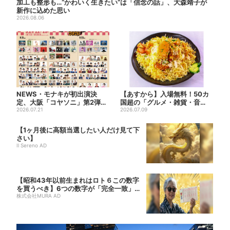
加工も整形も…“かわいく生きたい”は「信念の話」、大森靖子が
新作に込めた思い
2026.08.06
NEWS・モナキが初出演決
【あすから】入場無料！50カ
定、大阪「コヤソニ」第2弾ア
国超の「グルメ・雑貨・音
ーティスト発表…芸人も続々...
2026.07.21
楽」が集まる国際フェス、大
2026.07.09
阪...
【1ヶ月後に高額当選したい人だけ見て下
さい】
Il Sereno AD
【昭和43年以前生まれはロト６この数字
を買うべき】6つの数字が「完全一致」す
る方...
株式会社MURA AD