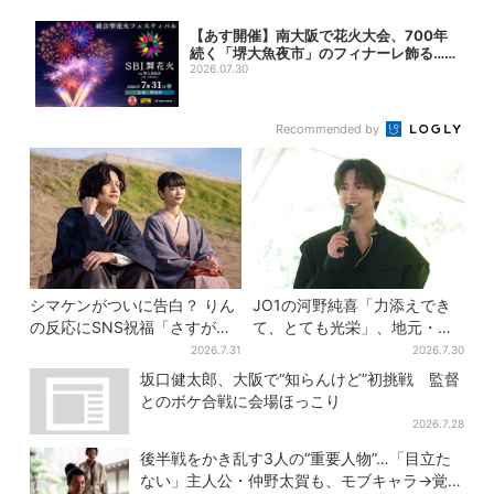
【あす開催】南大阪で花火大会、700年
続く「堺大魚夜市」のフィナーレ飾る…
有料エ...
2026.07.30
Recommended by
シマケンがついに告白？ りん
JO1の河野純喜「力添えでき
の反応にSNS祝福「さすがに
て、とても光栄」、地元・奈
伝わったよね？」
良へ凱旋！学生時代の思い出
2026.7.31
2026.7.30
エピソードも
坂口健太郎、大阪で“知らんけど”初挑戦 監督
とのボケ合戦に会場ほっこり
2026.7.28
後半戦をかき乱す3人の“重要人物”…「目立た
ない」主人公・仲野太賀も、モブキャラ→覚醒