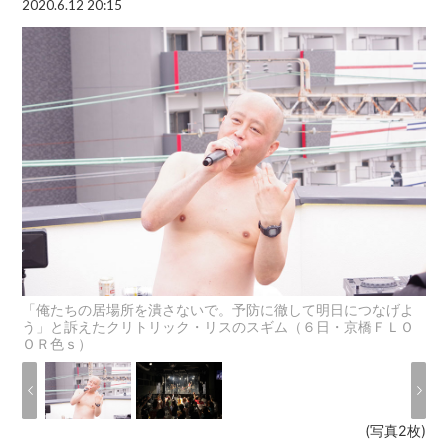
2020.6.12 20:15
「俺たちの居場所を潰さないで。予防に徹して明日につなげよ
う」と訴えたクリトリック・リスのスギム（６日・京橋ＦＬＯ
ＯＲ色ｓ）
(写真2枚)