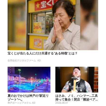
宝くじが当たる人にだけ共通する“ある特徴”とは？
合同会社デジタルファーム AD
夏のおでかけは神戸の”駅近リ
はさみ、ノミ、ハンマー…工具
ゾート”へ。
持って集合！閉店「難波ベア
神戸ポートピアホテル AD
ーズ」最終日400人超…最...
2026.08.01