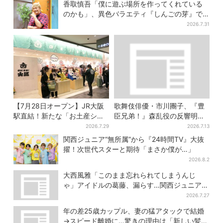
香取慎吾「僕に遊ぶ場所を作ってくれている
のかも」、異色バラエティ『しんごの芽』で
感じた読売テレビの“パンク精神”
2026.7.31
【7月28日オープン】JR大阪
歌舞伎俳優・市川團子、『豊
駅直結！新たな「お土産ショ
臣兄弟！』森乱役の反響明か
ップ」、銘菓バラ売りで地元
す「素顔の芝居が新鮮と…」
2026.7.29
2026.7.13
民の“おやつ調達”にも
関西ジュニア“無所属”から『24時間TV』大抜
擢！次世代スターと期待「まさか僕が…」
2026.8.2
大西風雅「このまま忘れられてしまうんじ
ゃ」アイドルの葛藤、漏らす…関西ジュニア特
番で“本音”
2026.7.27
年の差25歳カップル、妻の猛アタックで結婚
→スピード離婚に…驚きの理由は「新しい髪