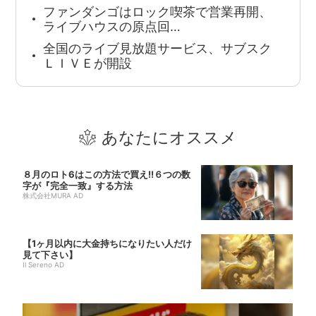
ファンダンゴはロック喫茶で営業再開、
ライブハウスの原点回…
全国のライブ見放題サービス、サブスク
ＬＩＶＥが開設
あなたにオススメ
８月のロト6はこの方法で買え!!６つの数
字が『完全一致』する方法
株式会社MURA AD
【1ヶ月以内に大金持ちになりたい人だけ
見て下さい】
Il Sereno AD