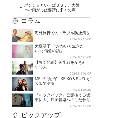
ポンチョといえばＵＳＪ、大阪
市の雨がっぱ要請に多くの声
コラム
海外旅行でのトラブル防止策を
2026.8.7 10:00
大森靖子「“かわいく生きた
い”は信念の話」
2026.8.6 20:00
【豊臣兄弟】後半戦をかき乱
す“3人”
2026.8.6 06:05
ME:Iの“覚悟”…KEIKO＆SUZUが
大阪で語る
2026.8.4 06:30
『ルックバック』公開控える坂
東祐大、映画音楽へのこだわり
2026.8.3 19:00
ピックアップ