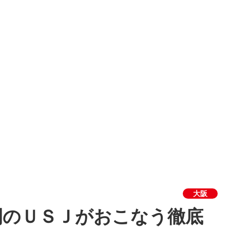
大阪
開のＵＳＪがおこなう徹底