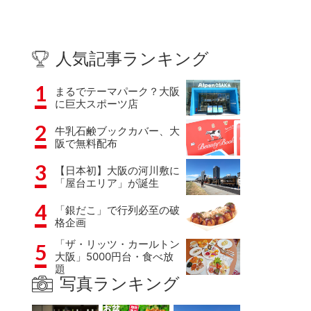
人気記事ランキング
1
まるでテーマパーク？大阪
に巨大スポーツ店
2
牛乳石鹸ブックカバー、大
阪で無料配布
3
【日本初】大阪の河川敷に
「屋台エリア」が誕生
4
「銀だこ」で行列必至の破
格企画
「ザ・リッツ・カールトン
5
大阪」5000円台・食べ放
題
写真ランキング