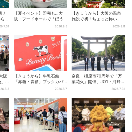
民ナ
【夏イベント】即完も…大
【きょうから】大阪の温泉
から涼
阪・フードホールで「ほう
施設で初！ちょっと怖い…？
せき箱」の“限定かき氷”が復
体験型イベント、限定グル
26.7.31
2026.8.5
2026.8.8
活！一夜限りの盆踊りも
メ＆盆踊りも
大阪
【きょうから】牛乳石鹸
奈良・橿原市70周年で「万
会」
「赤箱・青箱」ブックカバ
葉花火」開催、JO1・河野純
、参
ー、大阪で無料配布！ 先着
喜がアンバサダーに…グルー
26.8.3
2026.8.7
2026.7.31
も会
1000名に「牛のカード」も
プ楽曲ともシンクロ