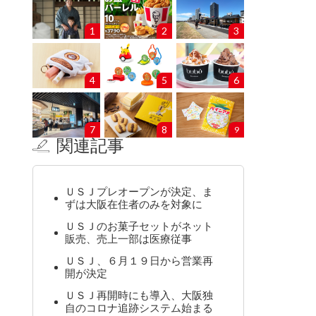
1
2
3
4
5
6
7
8
9
関連記事
ＵＳＪプレオープンが決定、ま
ずは大阪在住者のみを対象に
ＵＳＪのお菓子セットがネット
販売、売上一部は医療従事
ＵＳＪ、６月１９日から営業再
開が決定
ＵＳＪ再開時にも導入、大阪独
自のコロナ追跡システム始まる