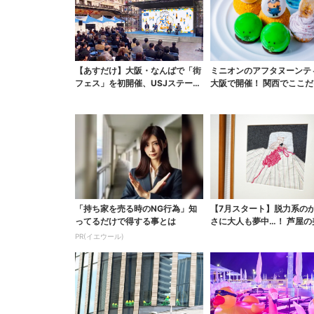
【あすだけ】大阪・なんばで「街
ミニオンのアフタヌーンテ
フェス」を初開催、USJステージ
大阪で開催！ 関西でここだ
＆豪華ゲストのトー...
っくりすぎるスイー...
「持ち家を売る時のNG行為」知
【7月スタート】脱力系の
ってるだけで得する事とは
さに大人も夢中…！ 芦屋の
で「チェコ絵本」展...
PR(イエウール)