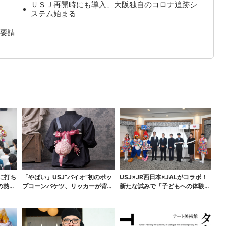
ＵＳＪ再開時にも導入、大阪独自のコロナ追跡シ
ステム始まる
要請
に打ち
「やばい」USJ“バイオ”初のポッ
USJ×JR西日本×JALがコラボ！
の熱中
プコーンバケツ、リッカーが背中
新たな試みで「子どもへの体験機
に張りつく衝撃デ...
会」を実施、パ...