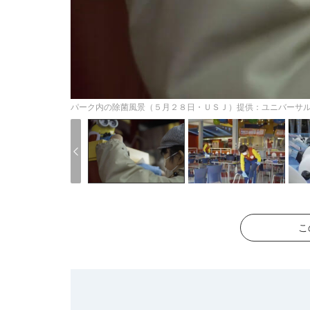
パーク内の除菌風景（５月２８日・ＵＳＪ）提供：ユニバーサ
こ