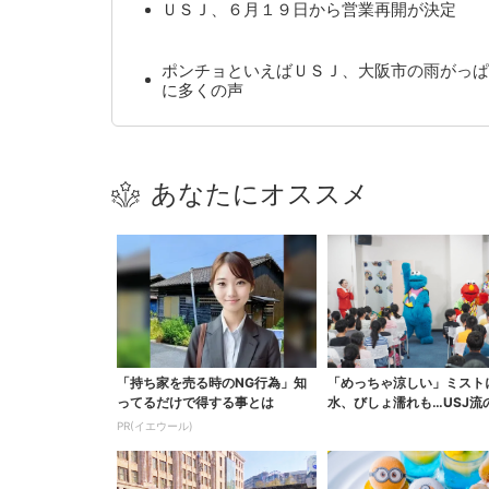
ＵＳＪ、６月１９日から営業再開が決定
ポンチョといえばＵＳＪ、大阪市の雨がっぱ
に多くの声
あなたにオススメ
「持ち家を売る時のNG行為」知
「めっちゃ涼しい」ミスト
ってるだけで得する事とは
水、びしょ濡れも…USJ流
症対策、小学生10...
PR(イエウール)