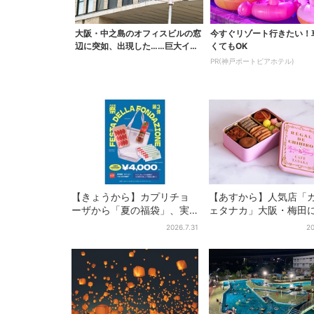
大阪・中之島のオフィスビルの窓
今すぐリゾート行きたい！
辺に突如、出現した……巨大イン
くてもOK
コ「何かいる」「朝か...
PR(神戸ポートピアホテル)
【きょうから】カプリチョ
【あすから】人気店「
ーザから「夏の福袋」、実
ェタナカ」大阪・梅田
質無料…？値段以上の食事券
ア商品集結…本店人気
2026.7.31
20
＆限定アイテム付き
限定クッキー缶も！ 7
夏イベント