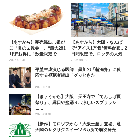
【あすから】完売続出…銀だ
【あすから】大阪・なんば
こ「夏の回数券」、“最大281
で“アイス1万個”無料配布…2
1円”お得に！数量限定で
日間限定で、ロッテの人気
商...
2026.07.31
2026.08.02
平埜生成演じる医師・黒川の「新潟弁」に反
応する視聴者続出「グッときた」
2026.07.30
【きょうから】大阪・天王寺で「てんしば夏
祭り」、縁日や盆踊り…涼しいスプラッシ
ュ...
2026.08.01
【新作】モロゾフから「大阪土産」登場、通
天閣のサクサクスイーツ 6カ所で順次発売