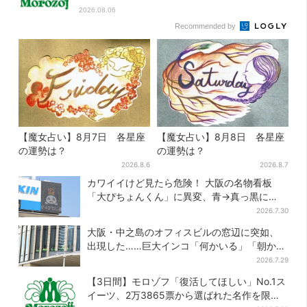
2026.08.06
Recommended by
【魔女占い】8月7日 各星座
【魔女占い】8月8日 各星座
の運勢は？
の運勢は？
2026.8.6
2026.8.7
カワイイけど見たら危険！ 大阪の名物看板
「大ぴちょんくん」に異変、青→真っ黒に…
2026.7.30
大阪・中之島のオフィスビルの窓辺に突如、
出現した……巨大インコ「何かいる」「朝から
ビビった」、その正体とは？
2026.7.29
【3日間】モロゾフ「復活してほしい」No.1ス
イーツ、2万3865票から選ばれた名作を限定