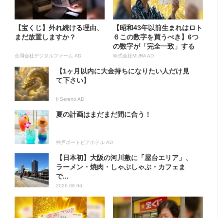
【宝くじ】外れ続ける理由、
【昭和43年以前生まれはロト
まだ放置しますか？
６この数字を買うべき】6つ
の数字が「完全一致」する
方...
合同会社デジタルファーム AD
株式会社MURA AD
【1ヶ月以内に大金持ちになりたい人だけ見
て下さい】
Il Sereno AD
夏の計画はまだまだ間に合う！
神戸ポートピアホテル AD
【日本初】大阪の河川敷に「屋台エリア」、
ラーメン・焼肉・しゃぶしゃぶ・カフェま
で...
2026.08.06