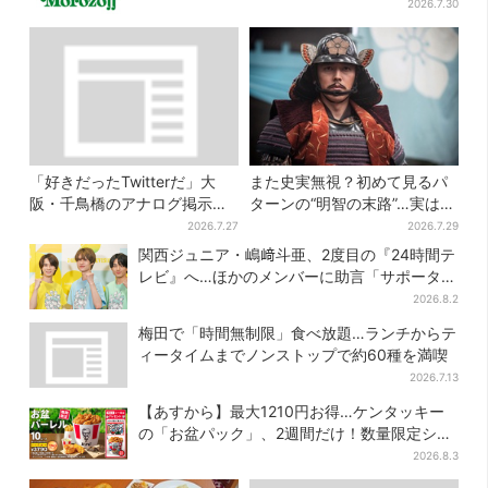
販売
2026.7.30
「好きだったTwitterだ」大
また史実無視？初めて見るパ
阪・千鳥橋のアナログ掲示板
ターンの“明智の末路”…実は、
が話題、かつて駅にあった“伝
ありえなくもない！？【豊臣
2026.7.27
2026.7.29
言板”がモデルに
兄弟】
関西ジュニア・嶋﨑斗亜、2度目の『24時間テ
レビ』へ…ほかのメンバーに助言「サポーター
たるもの」
2026.8.2
梅田で「時間無制限」食べ放題…ランチからテ
ィータイムまでノンストップで約60種を満喫
2026.7.13
【あすから】最大1210円お得…ケンタッキー
の「お盆パック」、2週間だけ！数量限定シー
ル付き
2026.8.3