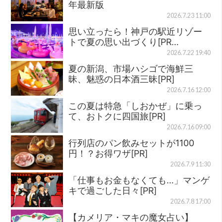
年最新版
2026.7.23 11:00
思い立ったら！神戸の駅近リゾー
トで夏の思い出づくり[PR…
2026.7.22 19:40
夏の新潟、市場ハシゴで海鮮三
昧、魅惑の日本酒三昧[PR]
2026.7.16 12:00
この夏は特急「しおかぜ」に乗っ
て、おトクに四国旅[PR]
2026.7.16 09:00
行列店のパン飲みセットが1100
円！？お得ワザ[PR]
2026.7.9 11:30
「仕事もお金もなくても…」マンゲ
キで過ごした日々[PR]
2026.7.8 17:00
【カメリア・マキの魔女占い】