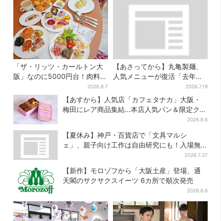
「ザ・リッツ・カールトン大
【あさってから】丸亀製麺、
阪」なのに5000円台！肉料
人気メニューが復活「去年め
理、スイーツ、パンまで…約
っちゃハマった」「待ってた
2026.8.7
2026.7.19
50種類が食べ放題
よ！」「夏の救世主」
【あすから】人気店「カフェタナカ」大阪・
梅田にレア商品集結…本店人気パン＆限定クッ
キー缶も！ 7日間の夏イベント
2026.8.6
【夏休み】神戸・百貨店で「文具マルシ
ェ」、親子向け工作は自由研究にも！入場無
料で
2026.7.27
【新作】モロゾフから「大阪土産」登場、通
天閣のサクサクスイーツ 6カ所で順次発売
2026.8.6