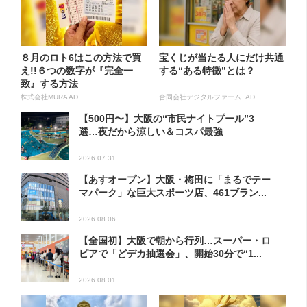
８月のロト6はこの方法で買
宝くじが当たる人にだけ共通
え!!６つの数字が『完全一
する“ある特徴”とは？
致』する方法
株式会社MURA AD
合同会社デジタルファーム AD
【500円〜】大阪の“市民ナイトプール”3
選…夜だから涼しい＆コスパ最強
2026.07.31
【あすオープン】大阪・梅田に「まるでテー
マパーク」な巨大スポーツ店、461ブラン...
2026.08.06
【全国初】大阪で朝から行列…スーパー・ロ
ピアで「どデカ抽選会」、開始30分で“1...
2026.08.01