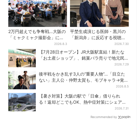
2万円超えでも争奪戦…大阪の
平埜生成演じる医師・黒川の
「ミャクミャク撮影会」に全
「新潟弁」に反応する視聴者
国からファン集結、参加者に
続出「グッときた」
2026.8.3
2026.7.30
聞いた「それでも会いたい理
【7月28日オープン】JR大阪駅直結！新たな
由」
「お土産ショップ」、銘菓バラ売りで地元民
の“おやつ調達”にも
2026.7.29
後半戦をかき乱す3人の“重要人物”…「目立た
ない」主人公・仲野太賀も、モブキャラ→覚醒
へ【豊臣兄弟】
2026.8.5
【暑さ対策】大阪の駅で「日傘」借りられ
る！返却どこでもOK、熱中症対策にシェアサ
ービス拡大
2026.7.31
Recommended by