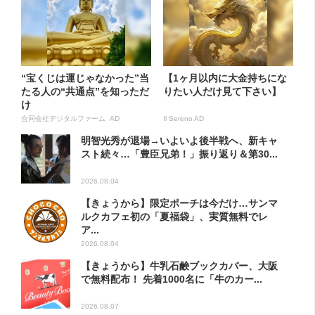
“宝くじは運じゃなかった”当
【1ヶ月以内に大金持ちにな
たる人の“共通点”を知っただ
りたい人だけ見て下さい】
け
合同会社デジタルファーム AD
Il Sereno AD
明智光秀が退場→いよいよ後半戦へ、新キャ
スト続々…「豊臣兄弟！」振り返り＆第30...
2026.08.04
【きょうから】限定ポーチは今だけ…サンマ
ルクカフェ初の「夏福袋」、実質無料でレ
ア...
2026.08.04
【きょうから】牛乳石鹸ブックカバー、大阪
で無料配布！ 先着1000名に「牛のカー...
2026.08.07