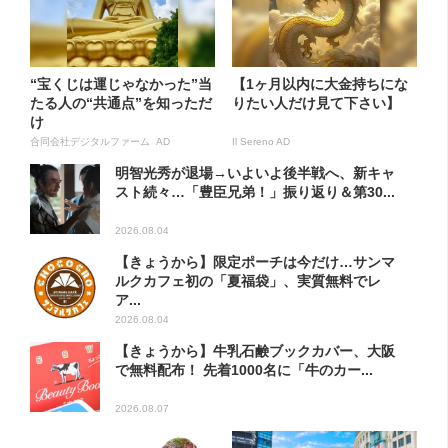
“宝くじは運じゃなかった”当
【1ヶ月以内に大金持ちにな
たる人の“共通点”を知っただ
りたい人だけ見て下さい】
け
合同会社デジタルファーム AD
Il Sereno AD
明智光秀が退場→いよいよ後半戦へ、新キャ
スト続々…「豊臣兄弟！」振り返り＆第30...
2026.08.04
【きょうから】限定ポーチは今だけ…サンマ
ルクカフェ初の「夏福袋」、実質無料でレ
ア...
2026.08.04
【きょうから】牛乳石鹸ブックカバー、大阪
で無料配布！ 先着1000名に「牛のカー...
2026.08.07