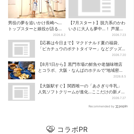
男役の夢を追いかけ長崎へ…
【7月スタート】脱力系のかわ
トップスターと娘役が語る
いさに大人も夢中…！ 芦屋の
「ハウステンボス歌劇団」と
美術館で「チェコ絵本」展、
2026.8.2
2026.7.23
は？大阪で初公演開催
老舗文具メーカーのグッズに
【応募は今日まで】マクドナルド夏の福袋、
も注目
「ピカチュウのポテトタイマー」などグッズ3
品＆商品券付きで3900円
2026.7.20
【8月1日から】黒門市場の鮮魚や老舗味噌店
とコラボ、大阪・なんばのホテルで“地域密
着”の限定バーガー
2026.8.5
【大阪駅すぐ】関西唯一の「あさぎり牛乳」
人気ソフトクリームが進化…ここだけの新メニ
ューも仲間入り
2026.7.27
Recommended by
コラボPR