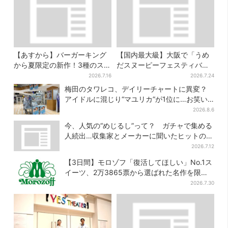
【あすから】バーガーキング
【国内最大級】大阪で「うめ
から夏限定の新作！3種のステ
だスヌーピーフェスティバ
ーキワッパー「暑さ乗り切れ
ル」、約80ブランドが集結！
2026.7.16
2026.7.24
そう」と話題に
ここだけのグッズも
梅田のタワレコ、デイリーチャートに異変？
アイドルに混じり“マユリカ”が1位に…お笑い
が強すぎる理由とは
2026.8.6
今、人気の“めじるし”って？ ガチャで集める
人続出…収集家とメーカーに聞いたヒットの背
景
2026.7.12
【3日間】モロゾフ「復活してほしい」No.1ス
イーツ、2万3865票から選ばれた名作を限定
販売
2026.7.30