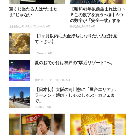
宝くじ当たる人は“たまた
【昭和43年以前生まれはロト
ま”じゃない
６この数字を買うべき】6つ
の数字が「完全一致」する
方...
合同会社デジタルファーム AD
株式会社MURA AD
【1ヶ月以内に大金持ちになりたい人だけ見
て下さい】
Il Sereno AD
夏のおでかけは神戸の”駅近リゾート”へ。
神戸ポートピアホテル AD
【日本初】大阪の河川敷に「屋台エリア」、
ラーメン・焼肉・しゃぶしゃぶ・カフェま
で...
2026.08.06