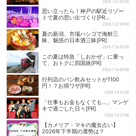
2026.7.23 11:00
思い立ったら！神戸の駅近リゾー
トで夏の思い出づくり[PR…
2026.7.22 19:40
夏の新潟、市場ハシゴで海鮮三
昧、魅惑の日本酒三昧[PR]
2026.7.16 12:00
この夏は特急「しおかぜ」に乗っ
て、おトクに四国旅[PR]
2026.7.16 09:00
行列店のパン飲みセットが1100
円！？お得ワザ[PR]
2026.7.9 11:30
「仕事もお金もなくても…」マンゲ
キで過ごした日々[PR]
2026.7.8 17:00
【カメリア・マキの魔女占い】
2026年下半期の運勢は？