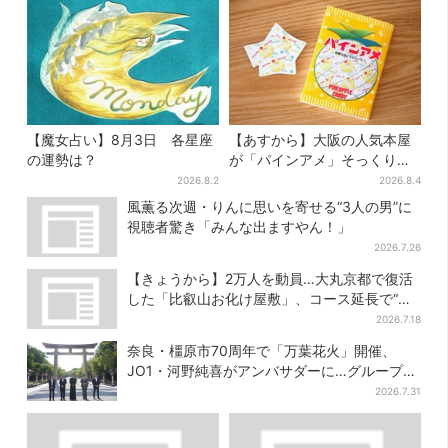
【魔女占い】8月3日 各星座
【あすから】大阪の人気本屋
の運勢は？
が「パインアメ」そっくりの
ブックカバー開発、梅田で先
2026.8.2
2026.8.4
行販売
風薫る次週・りんに思いを寄せる“3人の男”に
視聴者驚き「みんな出ますやん！」
2026.7.26
【きょうから】2万人を動員…大丸京都で復活
した「比叡山お化け屋敷」、コース延長で“怖
さ”パワーアップ
2026.7.18
奈良・橿原市70周年で「万葉花火」開催、
JO1・河野純喜がアンバサダーに…グループ楽
曲ともシンクロ
2026.7.31