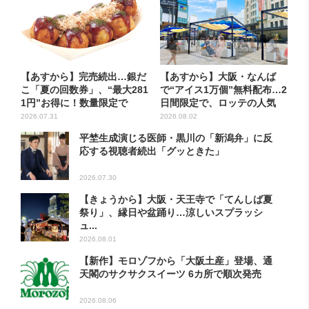
【あすから】完売続出…銀だ
【あすから】大阪・なんば
こ「夏の回数券」、“最大281
で“アイス1万個”無料配布…2
1円”お得に！数量限定で
日間限定で、ロッテの人気
商...
2026.07.31
2026.08.02
平埜生成演じる医師・黒川の「新潟弁」に反
応する視聴者続出「グッときた」
2026.07.30
【きょうから】大阪・天王寺で「てんしば夏
祭り」、縁日や盆踊り…涼しいスプラッシ
ュ...
2026.08.01
【新作】モロゾフから「大阪土産」登場、通
天閣のサクサクスイーツ 6カ所で順次発売
2026.08.06