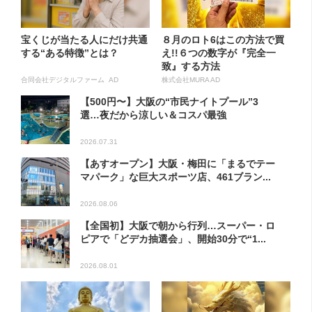
宝くじが当たる人にだけ共通
８月のロト6はこの方法で買
する“ある特徴”とは？
え!!６つの数字が『完全一
致』する方法
合同会社デジタルファーム AD
株式会社MURA AD
【500円〜】大阪の“市民ナイトプール”3
選…夜だから涼しい＆コスパ最強
2026.07.31
【あすオープン】大阪・梅田に「まるでテー
マパーク」な巨大スポーツ店、461ブラン...
2026.08.06
【全国初】大阪で朝から行列…スーパー・ロ
ピアで「どデカ抽選会」、開始30分で“1...
2026.08.01