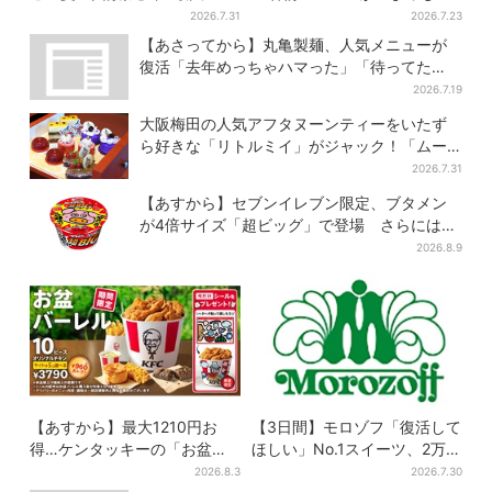
円”お得に！数量限定で
ろ」に…期間限定の2品が登場
2026.7.31
2026.7.23
【あさってから】丸亀製麺、人気メニューが
復活「去年めっちゃハマった」「待ってた
よ！」「夏の救世主」
2026.7.19
大阪梅田の人気アフタヌーンティーをいたず
ら好きな「リトルミイ」がジャック！「ムー
ミン」たちとバカンスへ
2026.7.31
【あすから】セブンイレブン限定、ブタメン
が4倍サイズ「超ビッグ」で登場 さらには
「フライドチキン」バージョンも…！？
2026.8.9
【あすから】最大1210円お
【3日間】モロゾフ「復活して
得…ケンタッキーの「お盆パ
ほしい」No.1スイーツ、2万
ック」、2週間だけ！数量限定
3865票から選ばれた名作を限
2026.8.3
2026.7.30