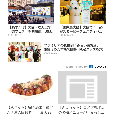
【あすだけ】大阪・なんばで
【国内最大級】大阪で「うめ
「街フェス」を初開催、USJス
だスヌーピーフェスティバ
テージ＆豪華ゲストのトー...
2026.07.31
ル」、約80ブランドが集結！
2026.07.24
こ...
ファミリアの夏恒例「みらい百貨店」、
阪急うめだ本店で開幕…限定グッズを大
人買いす...
2026.07.22
Recommended by
【あすから】完売続出…銀だ
【きょうから】コメダ珈琲店
こ「夏の回数券」、“最大2811
の名物メニューが「まっし