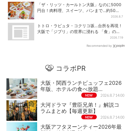
「ザ・リッツ・カールトン大阪」なのに5000
円台！肉料理、スイーツ、パンまで…約50種
類が食べ放題
2026.8.7
トトロ・ラピュタ・コクリコ坂…台所を再現！
大阪で「ジブリ」の世界に浸れる 「食」の展
示とは？
2026.7.19
Recommended by
コラボPR
大阪・関西ランチビュッフェ2026
年版、ホテルの食べ放題…
NEW
2026.8.7 14:00
大河ドラマ『豊臣兄弟！』解説コ
ラムまとめ【毎週更新】
NEW
2026.8.7 14:00
大阪アフタヌーンティー2026年最