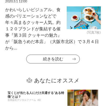
2020.3.1 12:00
かわいらしいビジュアル、食
感のバリエーションなどで
年々高まるクッキー人気。約
１２０ブランドが集結する催
(写真7枚)
事『第３回 クッキーの魅力』
が「阪急うめだ本店」（大阪市北区）で３月４日
から...
続きを読む
あなたにオススメ
宝くじが当たる人にだけ共通する“ある特
徴”とは？
合同会社デジタルファーム AD