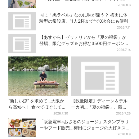
も
2026.8.6
同じ「黒ラベル」なのに味が違う？ 梅田に体
験型の常設店、“1人2杯まで”で0次会にも便利
2026.7.11
【あすから】ゼッテリアから「夏の福袋」が
登場、限定グッズ＆お得な3500円クーポン付
き
2026.7.14
“新しい涼” を求めて…大阪か
【数量限定】ディーン＆デル
ら高知へ！ 食べてほぐして
ーカ初…「夏の福袋」、限定
「仁淀ブルー」でととのう体
トートバッグなど！8種のアイ
2026.7.30
2026.7.26
験旅【2026夏最新版】
テムが勢ぞろい
「阪急電車×おさるのジョージ」スタンプラリ
ーやフード販売…梅田にジョージの大好きスイ
ーツ「カノーリ」登場
2026.8.9