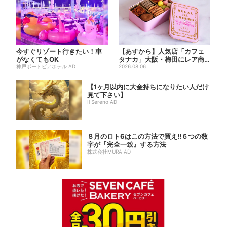
今すぐリゾート行きたい！車
【あすから】人気店「カフェ
がなくてもOK
タナカ」大阪・梅田にレア商
神戸ポートピアホテル AD
品集結…本店人気パン＆限定
2026.08.06
ク...
【1ヶ月以内に大金持ちになりたい人だけ
見て下さい】
Il Sereno AD
８月のロト6はこの方法で買え!!６つの数
字が『完全一致』する方法
株式会社MURA AD