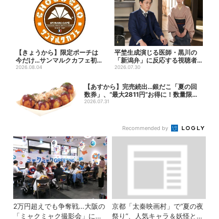
【きょうから】限定ポーチは
平埜生成演じる医師・黒川の
今だけ…サンマルクカフェ初の
「新潟弁」に反応する視聴者
「夏福袋」、実質無料でレア...
2026.08.04
続出「グッときた」
2026.07.30
【あすから】完売続出…銀だこ「夏の回
数券」、“最大2811円”お得に！数量限定
で
2026.07.31
Recommended by
2万円超えでも争奪戦…大阪の
京都「太秦映画村」で“夏の夜
「ミャクミャク撮影会」に全
祭り”、人気キャラ＆妖怪と盆