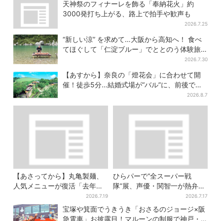
満喫【大阪から愛媛へおトク
クショーも！参加無料で
天神祭のフィナーレを飾る「奉納花火」約
旅】
3000発打ち上がる、路上で拍手や歓声も
2026.7.25
“新しい涼” を求めて…大阪から高知へ！ 食べ
てほぐして「仁淀ブルー」でととのう体験旅
【2026夏最新版】
2026.7.30
【あすから】奈良の「燈花会」に合わせて開
催！徒歩5分…結婚式場が“バル”に、前後で食
事が楽しめる
2026.8.7
【あさってから】丸亀製麺、
ひらパーで“全スーパー戦
人気メニューが復活「去年め
隊”展、声優・関智一が熱弁
っちゃハマった」「待ってた
「今、大阪に全戦力が集中し
2026.7.19
2026.7.17
よ！」「夏の救世主」
ております」
宝塚や箕面でうきうき「おさるのジョージ×阪
急電車」お披露目！マルーンの制服で神戸・