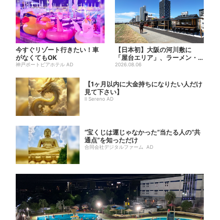
今すぐリゾート行きたい！車
【日本初】大阪の河川敷に
がなくてもOK
「屋台エリア」、ラーメン・
神戸ポートピアホテル AD
焼肉・しゃぶしゃぶ・カフェ
2026.08.06
まで...
【1ヶ月以内に大金持ちになりたい人だけ
見て下さい】
Il Sereno AD
“宝くじは運じゃなかった”当たる人の“共
通点”を知っただけ
合同会社デジタルファーム AD