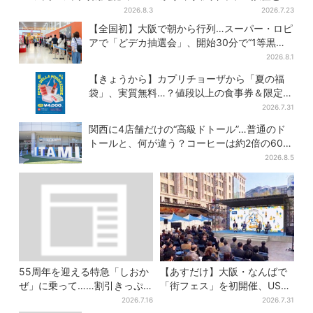
国からファン集結、参加者に
踊り…最恐お化け屋敷もリニ
2026.8.3
2026.7.23
聞いた「それでも会いたい理
ューアル
【全国初】大阪で朝から行列…スーパー・ロピ
由」
アで「どデカ抽選会」、開始30分で“1等黒毛
和牛”の当選も
2026.8.1
【きょうから】カプリチョーザから「夏の福
袋」、実質無料…？値段以上の食事券＆限定ア
イテム付き
2026.7.31
関西に4店舗だけの“高級ドトール”…普通のド
トールと、何が違う？コーヒーは約2倍の600
円
2026.8.5
55周年を迎える特急「しおか
【あすだけ】大阪・なんばで
ぜ」に乗って……割引きっぷ
「街フェス」を初開催、USJ
で、松山・道後温泉と南予を
ステージ＆豪華ゲストのトー
2026.7.16
2026.7.31