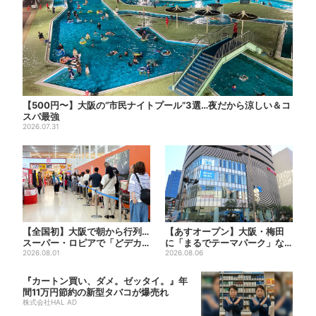
【500円〜】大阪の“市民ナイトプール”3選…夜だから涼しい＆コ
スパ最強
2026.07.31
【全国初】大阪で朝から行列…
【あすオープン】大阪・梅田
スーパー・ロピアで「どデカ
に「まるでテーマパーク」な
抽選会」、開始30分で“1...
2026.08.01
巨大スポーツ店、461ブラン...
2026.08.06
『カートン買い、ダメ。ゼッタイ。』年
間11万円節約の新型タバコが爆売れ
株式会社HAL AD