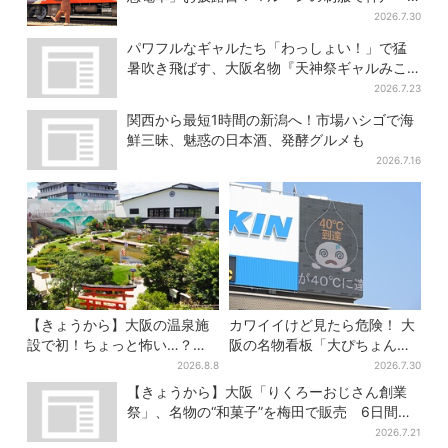
宝塚・京都各線に添乗
2026.7.30
パワフルなギャルたち「わっしょい！」で猛
暑吹き飛ばす、大阪名物『天神祭ギャルみこ
し』盛り上がる
2026.7.23
関西から最短1時間の新潟へ！市場ハシゴで海
鮮三昧、魅惑の日本酒、発酵グルメも
2026.7.16
【きょうから】大阪の温泉施
カワイイけど見たら危険！ 大
設で初！ちょっと怖い…？体
阪の名物看板「大ぴちょんく
験型イベント、限定グルメ＆
ん」に異変、青→真っ黒に…
2026.8.8
2026.7.30
盆踊りも
【きょうから】大阪「りくろーおじさん創業
祭」、名物の“和菓子”を梅田で販売 6日間限
定でお得に
2026.7.21