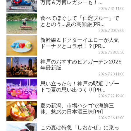
万博＆万博レガシーも！…
2026.7.31 11:00
食べてほぐして「仁淀ブルー」で
ととのう…夏の高知旅[PR…
2026.7.30 09:00
新幹線＆ドクターイエローが人気
ドーナツとコラボ！？[PR…
2026.7.28 08:30
神戸のおすすめビアガーデン2026
年最新版
2026.7.23 11:00
思い立ったら！神戸の駅近リゾー
トで夏の思い出づくり[PR…
2026.7.22 19:40
夏の新潟、市場ハシゴで海鮮三
昧、魅惑の日本酒三昧[PR]
2026.7.16 12:00
この夏は特急「しおかぜ」に乗っ