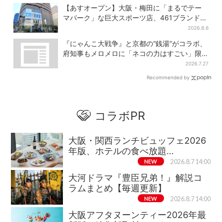
【あすオープン】大阪・梅田に「まるでテー
マパーク」な巨大スポーツ店、461ブランド集
結！ 6フロアをまとめて紹介
2026.8.6
『にゃんこ大戦争』と京都の“銭湯”がコラボ、
府知事もメロメロに「ネコの力はすごい」限
定桶も登場
2026.7.27
Recommended by
コラボPR
大阪・関西ランチビュッフェ2026
年版、ホテルの食べ放題…
NEW
2026.8.7 14:00
大河ドラマ『豊臣兄弟！』解説コ
ラムまとめ【毎週更新】
NEW
2026.8.7 14:00
大阪アフタヌーンティー2026年最