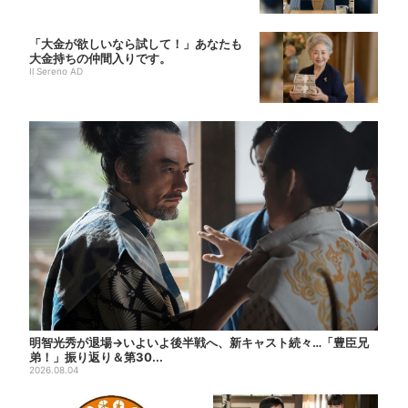
「大金が欲しいなら試して！」あなたも
大金持ちの仲間入りです。
Il Sereno AD
明智光秀が退場→いよいよ後半戦へ、新キャスト続々…「豊臣兄
弟！」振り返り＆第30...
2026.08.04