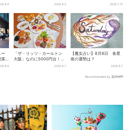
フェ
ボ、大阪・なんばのホテル
2811円”お得に！数量限定で
26.8.6
2026.8.5
2026.7.31
ン
で“地域密着”の限定バーガー
スー
「ザ・リッツ・カールトン
【魔女占い】8月8日 各星
惣菜
大阪」なのに5000円台！肉
座の運勢は？
に拡
料理、スイーツ、パンまで…
26.8.6
2026.8.7
2026.8.7
約50種類が食べ放題
Recommended by