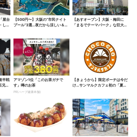
「屋台
【500円〜】大阪の“市民ナイト
【あすオープン】大阪・梅田に
・しゃ
プール”3選…夜だから涼しい＆コ
「まるでテーマパーク」な巨大ス
スパ最強
ポーツ店、461ブラン...
後半戦
アマゾン1位「このお茶ガチで
【きょうから】限定ポーチは今だ
臣兄
す」噂のお茶
け…サンマルクカフェ初の「夏福
袋」、実質無料でレア...
PR(ハーブ健康本舗)