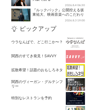
2026.8.4 06:30
『ルックバック』公開控える坂
東祐大、映画音楽へのこだわり
2026.8.3 19:00
ピックアップ
ウラなんばで、どこ行こか〜？
関西のすてき発見！SAVVY
拡散希望！話題のおもしろネタ
関西のヴィーガン・グルテンフ
リー
特別なレストランを予約