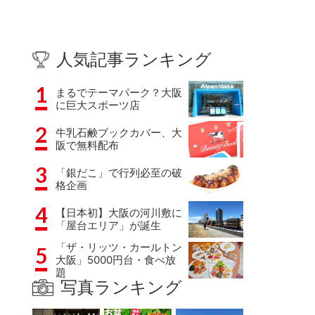
人気記事ランキング
1
まるでテーマパーク？大阪
に巨大スポーツ店
2
牛乳石鹸ブックカバー、大
阪で無料配布
3
「銀だこ」で行列必至の破
格企画
4
【日本初】大阪の河川敷に
「屋台エリア」が誕生
「ザ・リッツ・カールトン
5
大阪」5000円台・食べ放
題
写真ランキング