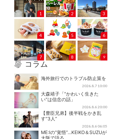
1
2
3
4
5
6
7
8
9
コラム
海外旅行でのトラブル防止策を
2026.8.7 10:00
大森靖子「“かわいく生きた
い”は信念の話」
2026.8.6 20:00
【豊臣兄弟】後半戦をかき乱
す“3人”
2026.8.6 06:05
ME:Iの“覚悟”…KEIKO＆SUZUが
大阪で語る