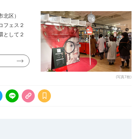
市北区）
コフェス２
環として２
(写真7枚)