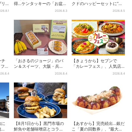
プリ
得…ケンタッキーの「お盆パ
クドのハッピーセットに“ポ
で限
ック」、2週間だけ！数量限
ケモンおもちゃ”、歴代30匹
026.8.1
2026.8.3
2026.8.5
定シール付き
に「懐かしい」と喜びの声
ーチ
「おさるのジョージ」のパ
【きょうから】セブンで
カフェ
ン＆スイーツ、大阪・兵
「カレーフェス」、人気店
無料
庫・京都限定で【きょうか
監修メニューなど全15品！
26.8.4
2026.8.4
2026.8.4
る
ら】発売スタート
お得な割引キャンペーンは2
週間だけ
敷に
【8月1日から】黒門市場の
【あすから】完売続出…銀だ
焼
鮮魚や老舗味噌店とコラ
こ「夏の回数券」、“最大