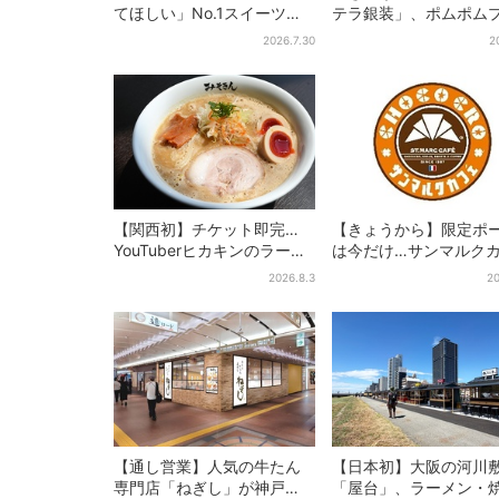
てほしい」No.1スイーツ、2
テラ銀装」、ポムポム
万3865票から選ばれた名作
ンと初コラボ 紙袋ま
2026.7.30
2
を限定販売
定デザインに
【関西初】チケット即完…
【きょうから】限定ポ
YouTuberヒカキンのラーメ
は今だけ…サンマルク
ン店「みそきん」が大阪上
初の「夏福袋」、実質
2026.8.3
20
陸！「待ってました」と話
でレアグッズが手に入
題
【通し営業】人気の牛たん
【日本初】大阪の河川
専門店「ねぎし」が神戸
「屋台」、ラーメン・