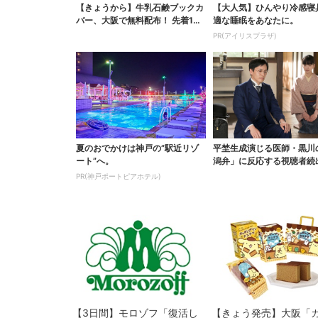
【きょうから】牛乳石鹸ブックカ
【大人気】ひんやり冷感寝
バー、大阪で無料配布！ 先着100
適な睡眠をあなたに。
0名に「牛のカー...
PR(アイリスプラザ)
夏のおでかけは神戸の”駅近リゾ
平埜生成演じる医師・黒川
ート”へ。
潟弁」に反応する視聴者続
ッときた」
PR(神戸ポートピアホテル)
【3日間】モロゾフ「復活し
【きょう発売】大阪「