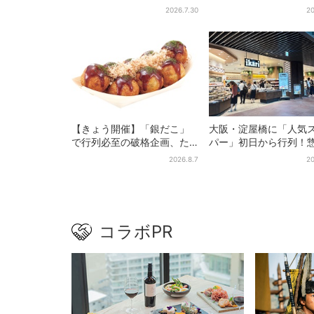
に、「想像しただけでお腹
肉・しゃぶしゃぶ・カ
2026.7.30
20
空く…」SNSで喜びの声
まで…22店舗がオープ
【きょう開催】「銀だこ」
大阪・淀屋橋に「人気
で行列必至の破格企画、た
パー」初日から行列！
こ焼き1舟が88円に「今年こ
＆弁当コーナーは大幅
2026.8.7
20
そ…」
大…人気商品は？
コラボPR