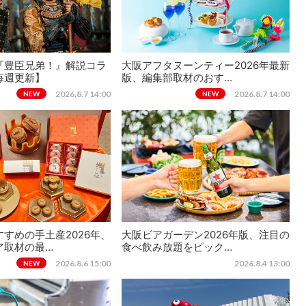
『豊臣兄弟！』解説コラ
大阪アフタヌーンティー2026年最新
毎週更新】
版、編集部取材のおす…
2026.8.7 14:00
2026.8.7 14:00
NEW
NEW
すめの手土産2026年、
大阪ビアガーデン2026年版、注目の
ア取材の最…
食べ飲み放題をピック…
2026.8.6 15:00
2026.8.4 13:00
NEW