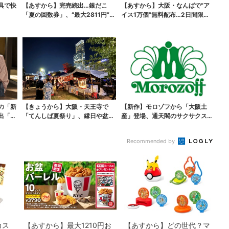
具で快
【あすから】完売続出…銀だこ
【あすから】大阪・なんばで“ア
「夏の回数券」、“最大2811円”お
イス1万個”無料配布…2日間限定
得に！数量限定で
で、ロッテの人気商...
の「新
【きょうから】大阪・天王寺で
【新作】モロゾフから「大阪土
出「グ
「てんしば夏祭り」、縁日や盆踊
産」登場、通天閣のサクサクスイ
り…涼しいスプラッシュ...
ーツ 6カ所で順次発売
Recommended by
カス
【あすから】最大1210円お
【あすから】どの世代？マ