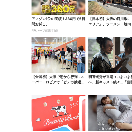
アマゾン1位の実績！380円で5日
【日本初】大阪の河川敷に
間お試し。
エリア」、ラーメン・焼肉
ぶしゃぶ・カフェまで...
PR(ハーブ健康本舗)
【全国初】大阪で朝から行列…ス
明智光秀が退場→いよいよ
ーパー・ロピアで「どデカ抽選
へ、新キャスト続々…「豊
会」、開始30分で“1...
弟！」振り返り＆第30...