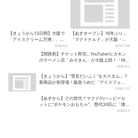
【きょうから13日間】大阪で
【あすオープン】16年ぶり…
「アイスクリーム万博」、全
「マクドナルド」が大阪・本
国34ブランド・100種超…初
町に帰ってくる！駅から徒歩1
2026.8.5
2026.7.28
登場の「チョコソフト」に行
分＆23時まで
【関西初】チケット即完…YouTuberヒカキン
列
のラーメン店「みそきん」が大阪上陸！「待
ってました」と話題
2026.8.3
【きょうから】“雪見だいふく”をカスタム…？
新商品が初登場！阪急うめだ「アイスフェ
ス」で6日間だけ
2026.7.22
【あすから】どの世代？マクドのハッピーセ
ットに“ポケモンおもちゃ”、歴代30匹に「懐
かしい」と喜びの声
2026.8.5