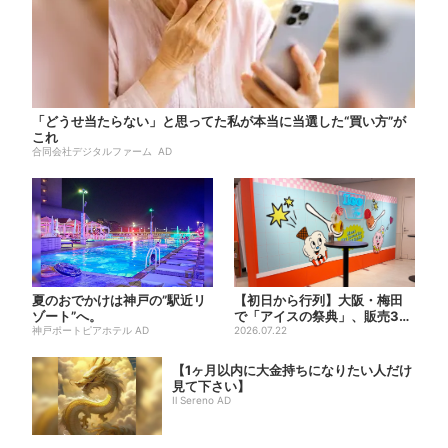
「どうせ当たらない」と思ってた私が本当に当選した“買い方”が
これ
合同会社デジタルファーム AD
夏のおでかけは神戸の”駅近リ
【初日から行列】大阪・梅田
ゾート”へ。
で「アイスの祭典」、販売30
神戸ポートピアホテル AD
分で完売…“ほうせき箱”の...
2026.07.22
【1ヶ月以内に大金持ちになりたい人だけ
見て下さい】
Il Sereno AD