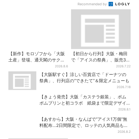
Recommended by
【新作】モロゾフから「大阪
【初日から行列】大阪・梅田
土産」登場、通天閣のサクサ
で「アイスの祭典」、販売30
クスイーツ 6カ所で順次発売
分で完売…“ほうせき箱”の限定
2026.8.6
2026.7.22
メニューも
【大阪駅すぐ】涼しい百貨店で「ドーナツの
祭典」、行列店の“できたて”＆限定メニューも
2026.7.18
【きょう発売】大阪「カステラ銀装」、ポム
ポムプリンと初コラボ 紙袋まで限定デザイ
ンに
2026.8.1
【あすから】大阪・なんばで“アイス1万個”無
料配布…2日間限定で、ロッテの人気商品もら
える
2026.8.2