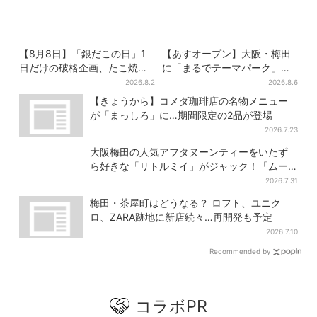
【8月8日】「銀だこの日」1
【あすオープン】大阪・梅田
日だけの破格企画、たこ焼き1
に「まるでテーマパーク」な
舟が88円に…先着88名限り
巨大スポーツ店、461ブラン
2026.8.2
2026.8.6
ド集結！ 6フロアをまとめて
【きょうから】コメダ珈琲店の名物メニュー
紹介
が「まっしろ」に…期間限定の2品が登場
2026.7.23
大阪梅田の人気アフタヌーンティーをいたず
ら好きな「リトルミイ」がジャック！「ムー
ミン」たちとバカンスへ
2026.7.31
梅田・茶屋町はどうなる？ ロフト、ユニク
ロ、ZARA跡地に新店続々…再開発も予定
2026.7.10
Recommended by
コラボPR