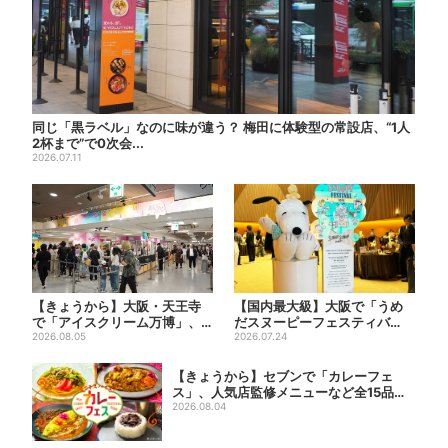
同じ「黒ラベル」なのに味が違う？ 梅田に体験型の常設店、“1人
2杯まで”で0次会...
2026.07.11
【きょうから】大阪・天王寺
【国内最大級】大阪で「うめ
で「アイスクリーム万博」、
だスヌーピーフェスティバ
全国34ブランド・100種超...
2026.08.05
ル」、約80ブランドが集結！
2026.07.24
こ...
【きょうから】セブンで「カレーフェ
ス」、人気店監修メニューなど全15品！
お得な割...
2026.08.04