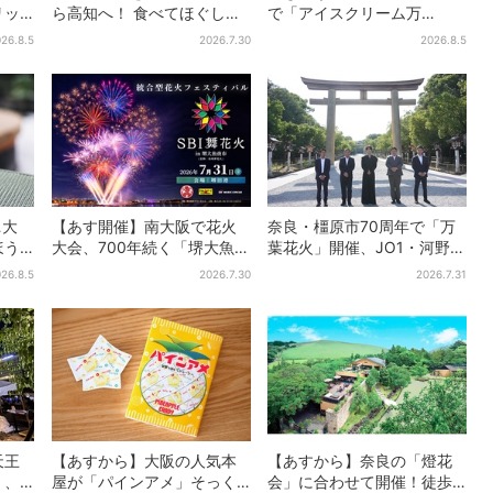
リッ
ら高知へ！ 食べてほぐして
で「アイスクリーム万
衝撃
「仁淀ブルー」でととのう
博」、全国34ブランド・
26.8.5
2026.7.30
2026.8.5
ーバー
体験旅【2026夏最新版】
100種超…初登場の「チョコ
ソフト」に行列
…大
【あす開催】南大阪で花火
奈良・橿原市70周年で「万
ほう
大会、700年続く「堺大魚夜
葉花火」開催、JO1・河野純
”が復
市」のフィナーレ飾る…有料
喜がアンバサダーに…グルー
26.8.5
2026.7.30
2026.7.31
も
エリア外は観覧制限も
プ楽曲ともシンクロ
天王
【あすから】大阪の人気本
【あすから】奈良の「燈花
」、
屋が「パインアメ」そっく
会」に合わせて開催！徒歩5