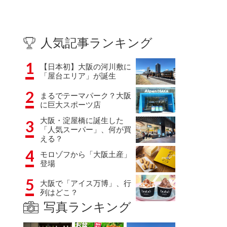
人気記事ランキング
1
【日本初】大阪の河川敷に
「屋台エリア」が誕生
2
まるでテーマパーク？大阪
に巨大スポーツ店
大阪・淀屋橋に誕生した
3
「人気スーパー」、何が買
える？
4
モロゾフから「大阪土産」
登場
5
大阪で「アイス万博」、行
列はどこ？
写真ランキング