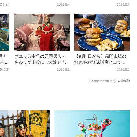
スプラ
りのブックカバー開発、梅
分…結婚式場が“バル”に、前
026.8.1
2026.8.4
2026.8.7
だけ
田で先行販売
後で食事が楽しめる
民ナ
マユリカ中谷の元同居人・
【8月1日から】黒門市場の
から涼
さゆりが主役に…大阪で「呪
鮮魚や老舗味噌店とコラ
物展」開催、コンセプト
ボ、大阪・なんばのホテル
26.7.31
2026.8.2
2026.8.5
は“呪物たちのお茶会”
で“地域密着”の限定バーガー
Recommended by