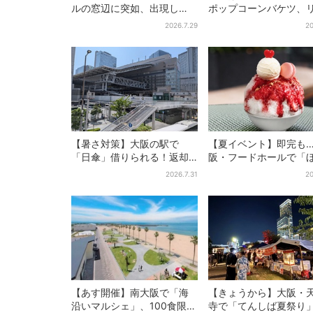
ルの窓辺に突如、出現し
ポップコーンバケツ、
た……巨大インコ「何かい
カーが背中に張りつく
2026.7.29
20
る」「朝からビビった」、
デザインに騒然…フレ
その正体とは？
にも反応
【暑さ対策】大阪の駅で
【夏イベント】即完も
「日傘」借りられる！返却
阪・フードホールで「
どこでもOK、熱中症対策に
せき箱」の“限定かき氷
2026.7.31
20
シェアサービス拡大
活！一夜限りの盆踊り
【あす開催】南大阪で「海
【きょうから】大阪・
沿いマルシェ」、100食限定
寺で「てんしば夏祭り