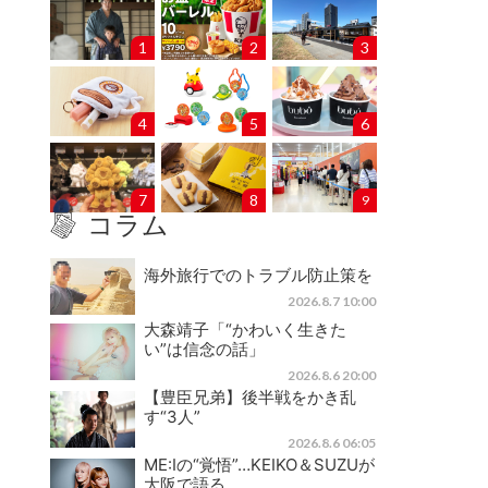
1
2
3
4
5
6
7
8
9
コラム
海外旅行でのトラブル防止策を
2026.8.7 10:00
大森靖子「“かわいく生きた
い”は信念の話」
2026.8.6 20:00
【豊臣兄弟】後半戦をかき乱
す“3人”
2026.8.6 06:05
ME:Iの“覚悟”…KEIKO＆SUZUが
大阪で語る