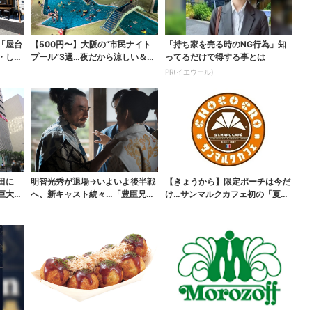
「屋台
【500円〜】大阪の“市民ナイト
「持ち家を売る時のNG行為」知
・しゃ
プール”3選…夜だから涼しい＆コ
ってるだけで得する事とは
スパ最強
PR(イエウール)
田に
明智光秀が退場→いよいよ後半戦
【きょうから】限定ポーチは今だ
巨大ス
へ、新キャスト続々…「豊臣兄
け…サンマルクカフェ初の「夏福
弟！」振り返り＆第30...
袋」、実質無料でレア...