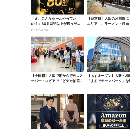
「え、こんなセールやってた
【日本初】大阪の河川敷に
の？」80％OFF以上が続々登
エリア」、ラーメン・焼肉
場！Amazonの本気が...
ぶしゃぶ・カフェまで...
PR(Amazon)
【全国初】大阪で朝から行列…ス
【あすオープン】大阪・梅
ーパー・ロピアで「どデカ抽選
「まるでテーマパーク」な
会」、開始30分で“1...
ポーツ店、461ブラン...