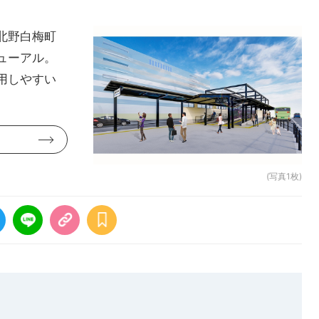
北野白梅町
ューアル。
用しやすい
(写真1枚)