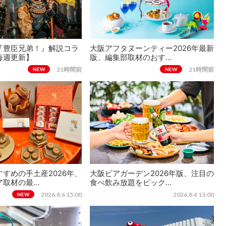
『豊臣兄弟！』解説コラ
大阪アフタヌーンティー2026年最新
毎週更新】
版、編集部取材のおす…
21時間前
21時間前
NEW
NEW
すめの手土産2026年、
大阪ビアガーデン2026年版、注目の
ア取材の最…
食べ飲み放題をピック…
2026.8.6 15:00
2026.8.4 13:00
NEW