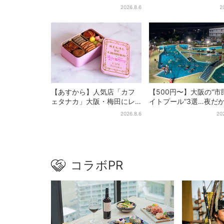
「たこ飯」のふるまい＆キ
縁日や盆踊り…涼しい
2026.8.6
2
ッズ縁日も
ッシュタイムも！2日間
【あすから】人気店「カフ
【500円〜】大阪の“市
ェタナカ」大阪・梅田にレ
イトプール”3選…夜だ
ア商品集結…本店人気パン＆
しい＆コスパ最強
2026.8.6
20
限定クッキー缶も！ 7日間の
夏イベント
コラボPR