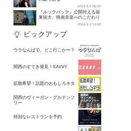
2026.8.4 06:30
『ルックバック』公開控える坂
東祐大、映画音楽へのこだわり
2026.8.3 19:00
ピックアップ
ウラなんばで、どこ行こか〜？
関西のすてき発見！SAVVY
拡散希望！話題のおもしろネタ
関西のヴィーガン・グルテンフ
リー
特別なレストランを予約