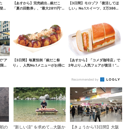
た
【あすから】完売続出…銀だこ
【3日間】モロゾフ「復活してほ
登
「夏の回数券」、“最大2811円”お
しい」No.1スイーツ、2万3865
得に！数量限定で
票から選ばれた...
で“ア
【3日間】毎夏恒例「銀だこ祭
【あすから】「コメダ珈琲店」で
間限定
り」、人気No.1メニューがお得に
2年ぶり…人気フェアが復活！“ハ
ワイ旅行が当たる”...
Recommended by
”初の
“新しい涼” を求めて…大阪か
【きょうから13日間】大阪