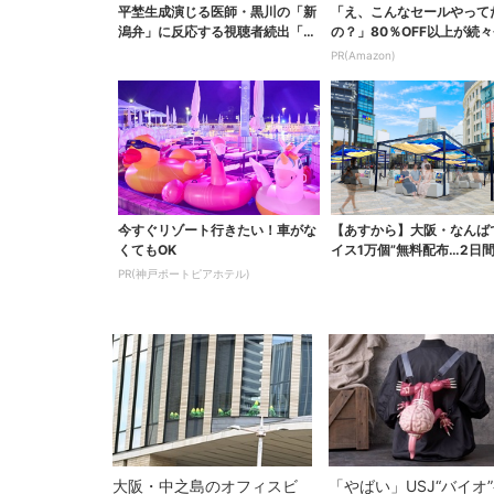
平埜生成演じる医師・黒川の「新
「え、こんなセールやって
潟弁」に反応する視聴者続出「グ
の？」80％OFF以上が続々
ッときた」
場！Amazonの本気が...
PR(Amazon)
今すぐリゾート行きたい！車がな
【あすから】大阪・なんば
くてもOK
イス1万個”無料配布…2日
で、ロッテの人気商...
PR(神戸ポートピアホテル)
大阪・中之島のオフィスビ
「やばい」USJ“バイオ