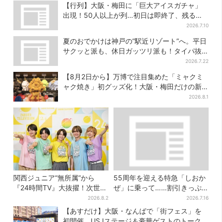
活！一夜限りの盆踊りも
【行列】大阪・梅田に「巨大アイスガチャ」
出現！50人以上が列…初日は即終了、残る開
催日は？
2026.7.10
夏のおでかけは神戸の”駅近リゾート”へ。平日
サクッと派も、休日ガッツリ派も！タイパ抜
群、約20種の楽しみ方
2026.7.22
【8月2日から】万博で注目集めた「ミャクミ
ャク焼き」初グッズ化！大阪・梅田だけの新
商品が登場
2026.8.1
関西ジュニア“無所属”から
55周年を迎える特急「しおか
『24時間TV』大抜擢！次世代
ぜ」に乗って……割引きっぷ
スターと期待「まさか僕
で、松山・道後温泉と南予を
2026.8.2
2026.7.16
が…」
満喫【大阪から愛媛へおトク
【あすだけ】大阪・なんばで「街フェス」を
旅】
初開催、USJステージ＆豪華ゲストのトークシ