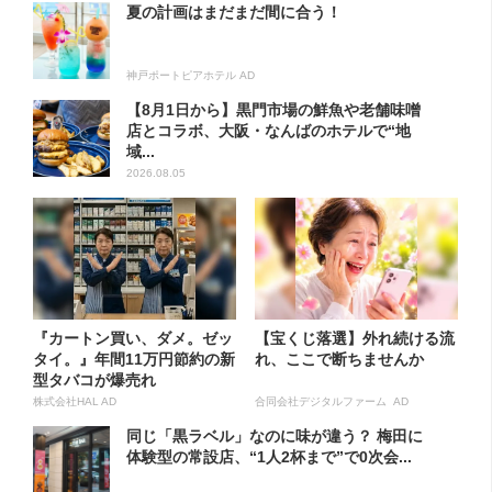
夏の計画はまだまだ間に合う！
神戸ポートピアホテル AD
【8月1日から】黒門市場の鮮魚や老舗味噌
店とコラボ、大阪・なんばのホテルで“地
域...
2026.08.05
『カートン買い、ダメ。ゼッ
【宝くじ落選】外れ続ける流
タイ。』年間11万円節約の新
れ、ここで断ちませんか
型タバコが爆売れ
株式会社HAL AD
合同会社デジタルファーム AD
同じ「黒ラベル」なのに味が違う？ 梅田に
体験型の常設店、“1人2杯まで”で0次会...