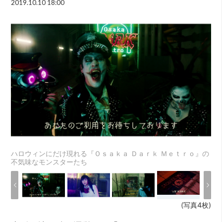
2019.10.10 18:00
ハロウィンにだけ現れる『Ｏｓａｋａ Ｄａｒｋ Ｍｅｔｒｏ』の
不気味なモンスターたち
(写真4枚)