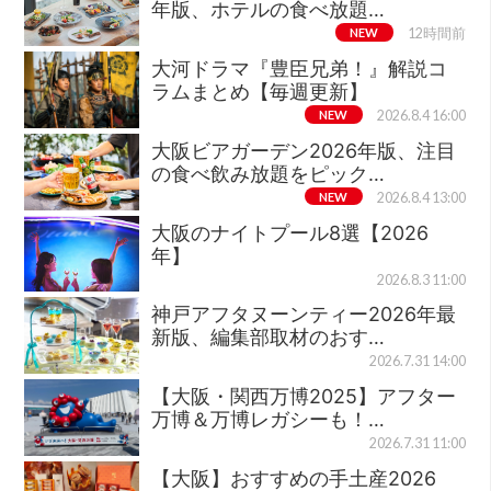
年版、ホテルの食べ放題…
NEW
12時間前
大河ドラマ『豊臣兄弟！』解説コ
ラムまとめ【毎週更新】
NEW
2026.8.4 16:00
大阪ビアガーデン2026年版、注目
の食べ飲み放題をピック…
NEW
2026.8.4 13:00
大阪のナイトプール8選【2026
年】
2026.8.3 11:00
神戸アフタヌーンティー2026年最
新版、編集部取材のおす…
2026.7.31 14:00
【大阪・関西万博2025】アフター
万博＆万博レガシーも！…
2026.7.31 11:00
【大阪】おすすめの手土産2026