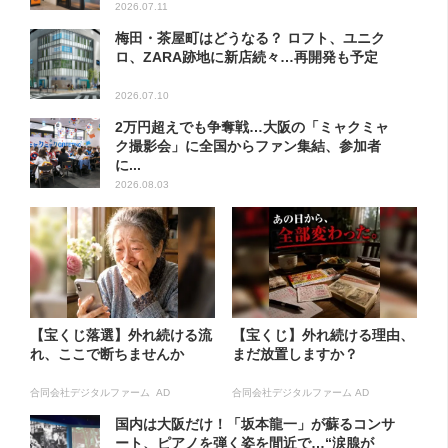
2026.07.11
梅田・茶屋町はどうなる？ ロフト、ユニク
ロ、ZARA跡地に新店続々…再開発も予定
2026.07.10
2万円超えでも争奪戦…大阪の「ミャクミャ
ク撮影会」に全国からファン集結、参加者
に...
2026.08.03
【宝くじ落選】外れ続ける流
【宝くじ】外れ続ける理由、
れ、ここで断ちませんか
まだ放置しますか？
合同会社デジタルファーム AD
合同会社デジタルファーム AD
国内は大阪だけ！「坂本龍一」が蘇るコンサ
ート、ピアノを弾く姿を間近で…“涙腺が