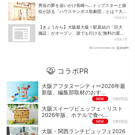
男役の夢を追いかけ長崎へ…トップスターと娘
役が語る「ハウステンボス歌劇団」とは？大
阪で初公演開催
2026.8.2
【きょうから】大阪最大級！駅直結の「巨大
施設」がオープン、誰でも行ける“無料の屋上
庭園”も
2026.7.8
Recommended by
コラボPR
大阪アフタヌーンティー2026年最
新版、編集部取材のおす…
NEW
10時間前
大阪スイーツビュッフェ・リスト
2026年版、ホテルで食べ…
NEW
10時間前
大阪・関西ランチビュッフェ2026