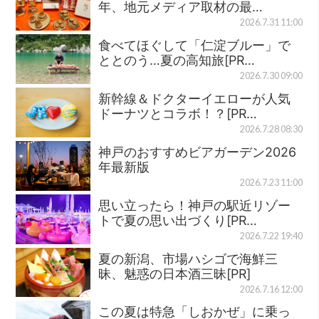
年、地元メディア取材の最…
2026.7.31 11:00
食べてほぐして「仁淀ブルー」で
ととのう…夏の高知旅[PR…
2026.7.30 09:00
新幹線＆ドクターイエローが人気
ドーナツとコラボ！？[PR…
2026.7.28 08:30
神戸のおすすめビアガーデン2026
年最新版
2026.7.23 11:00
思い立ったら！神戸の駅近リゾー
トで夏の思い出づくり[PR…
2026.7.22 19:40
夏の新潟、市場ハシゴで海鮮三
昧、魅惑の日本酒三昧[PR]
2026.7.16 12:00
この夏は特急「しおかぜ」に乗っ