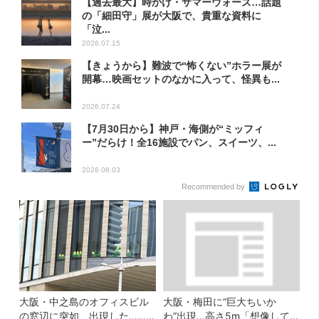
【過去最大】時かけ・サマーウォーズ…話題
の「細田守」展が大阪で、貴重な資料に
「泣...
2026.07.15
【きょうから】難波で“怖くない”ホラー展が
開幕…映画セットのなかに入って、怪異も...
2026.07.24
【7月30日から】神戸・海側が“ミッフィ
ー”だらけ！全16施設でパン、スイーツ、...
2026.08.03
Recommended by
大阪・中之島のオフィスビル
大阪・梅田に“巨大ちいか
の窓辺に突如、出現した……
わ”出現…高さ5m「想像して