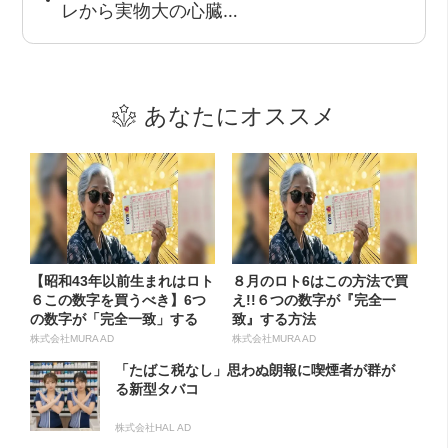
レから実物大の心臓…
あなたにオススメ
【昭和43年以前生まれはロト
８月のロト6はこの方法で買
６この数字を買うべき】6つ
え!!６つの数字が『完全一
の数字が「完全一致」する
致』する方法
方...
株式会社MURA AD
株式会社MURA AD
「たばこ税なし」思わぬ朗報に喫煙者が群が
る新型タバコ
株式会社HAL AD