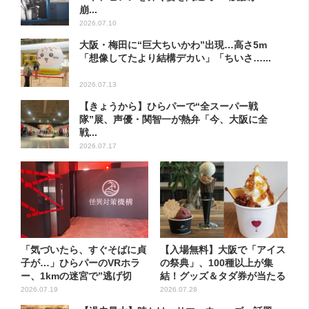
崩...
2026.07.10
大阪・梅田に“巨大ちいかわ”出現…高さ5m
「想像してたより結構デカい」「ちいさ…...
2026.07.13
【きょうから】ひらパーで“全スーパー戦
隊”展、声優・関智一が熱弁「今、大阪に全
戦...
2026.07.17
「気づいたら、すぐそばに貞
【入場無料】大阪で「アイス
子が…」ひらパーのVRホラ
の祭典」、100種以上が集
ー、1kmの迷宮で”逃げ切
結！グッズ＆タダ券が当たる
れ...
巨...
2026.07.19
2026.07.28