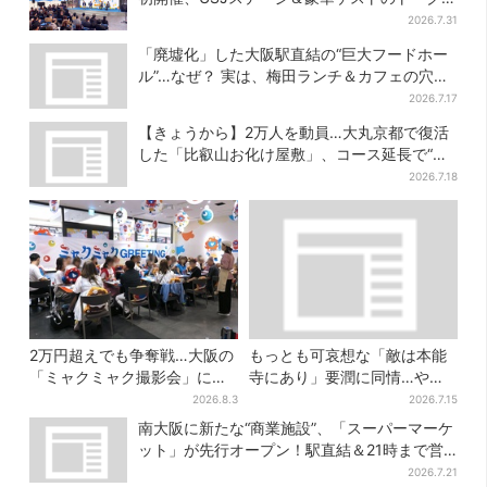
ョーも！参加無料で
2026.7.31
「廃墟化」した大阪駅直結の“巨大フードホー
ル”…なぜ？ 実は、梅田ランチ＆カフェの穴場
だった
2026.7.17
【きょうから】2万人を動員…大丸京都で復活
した「比叡山お化け屋敷」、コース延長で“怖
さ”パワーアップ
2026.7.18
2万円超えでも争奪戦…大阪の
もっとも可哀想な「敵は本能
「ミャクミャク撮影会」に全
寺にあり」要潤に同情…やっ
国からファン集結、参加者に
てない“毒殺”、元上司の裏切
2026.8.3
2026.7.15
聞いた「それでも会いたい理
り【豊臣兄弟】
南大阪に新たな“商業施設”、「スーパーマーケ
由」
ット」が先行オープン！駅直結＆21時まで営
業
2026.7.21