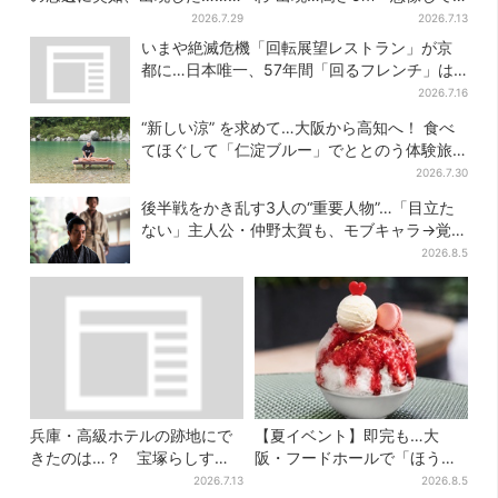
巨大インコ「何かいる」「朝
たより結構デカい」「ちい
2026.7.29
2026.7.13
からビビった」、その正体と
さ…くはない」
いまや絶滅危機「回転展望レストラン」が京
は？
都に…日本唯一、57年間「回るフレンチ」は
絶景ランチの穴場
2026.7.16
“新しい涼” を求めて…大阪から高知へ！ 食べ
てほぐして「仁淀ブルー」でととのう体験旅
【2026夏最新版】
2026.7.30
後半戦をかき乱す3人の“重要人物”…「目立た
ない」主人公・仲野太賀も、モブキャラ→覚醒
へ【豊臣兄弟】
2026.8.5
兵庫・高級ホテルの跡地にで
【夏イベント】即完も…大
きたのは…？ 宝塚らしすぎ
阪・フードホールで「ほうせ
る“豪華スーパー”を調査
き箱」の“限定かき氷”が復
2026.7.13
2026.8.5