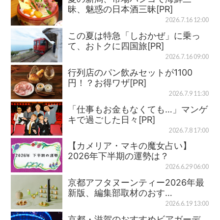
昧、魅惑の日本酒三昧[PR]
2026.7.16 12:00
この夏は特急「しおかぜ」に乗っ
て、おトクに四国旅[PR]
2026.7.16 09:00
行列店のパン飲みセットが1100
円！？お得ワザ[PR]
2026.7.9 11:30
「仕事もお金もなくても…」マンゲ
キで過ごした日々[PR]
2026.7.8 17:00
【カメリア・マキの魔女占い】
2026年下半期の運勢は？
2026.6.29 06:00
京都アフタヌーンティー2026年最
新版、編集部取材のおす…
2026.6.19 13:00
京都・滋賀のおすすめビアガーデ