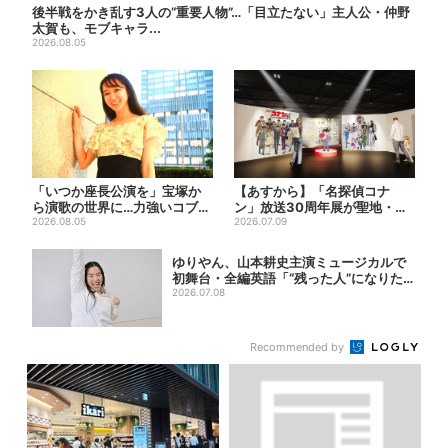
後半戦をかき乱す3人の“重要人物”…「目立たない」主人公・仲野
太賀も、モブキャラ...
2026.08.05
「いつか座長公演を」宝塚か
【あすから】「名探偵コナ
ら演歌の世界に…力強いコブシ
ン」放送30周年展が聖地・大
で聴かせる有沙瞳の目指す道...
2026.08.05
阪で、貴重な資料＆歴代の名
2026.07.09
台...
ゆりやん、山本耕史主演ミュージカルで
初舞台・全編英語「“残った人”になりた
い」
2026.07.08
Recommended by