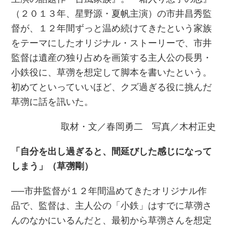
（２０１３年、星野源・夏帆主演）の市井昌秀監
督が、１２年間ずっと温め続けてきたという家族
をテーマにしたオリジナル・ストーリーで、市井
監督は遺産の独り占めを画策する主人公の長男・
小鉄役に、草彅を想定して脚本を書いたという。
初めてといっていいほど、クズ過ぎる役に挑んだ
草彅に話を訊いた。
取材・文／春岡勇二 写真／木村正史
「自分を出し過ぎると、間延びした感じになって
しまう」（草彅剛）
──市井監督が１２年間温めてきたオリジナル作
品で、監督は、主人公の「小鉄」はすでに草彅さ
んのなかにいるんだと、最初から草彅さんを想定