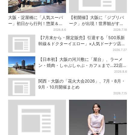
大阪・淀屋橋に「人気スーパ
【初開催】大阪に「ジブリパ
ー」初日から行列！惣菜＆弁
ーク」が出現！世界観がすご
当コーナーは大幅に拡大…人
い…細かな仕掛け＆巨大フォ
2026.8.6
2026.7.18
気商品は？
トスポットに注目
【7月末から・限定販売】引退する「500系新
幹線＆ドクターイエロー」×人気ドーナツ店が
コラボ、手土産の切り札にも
2026.7.27
【日本初】大阪の河川敷に「屋台」、ラーメ
ン・焼肉・しゃぶしゃぶ・カフェまで…22店
舗がオープン
2026.8.6
関西・大阪の「花火大会2026」、7月・8月・
9月・10月開催まとめ
2026.7.15