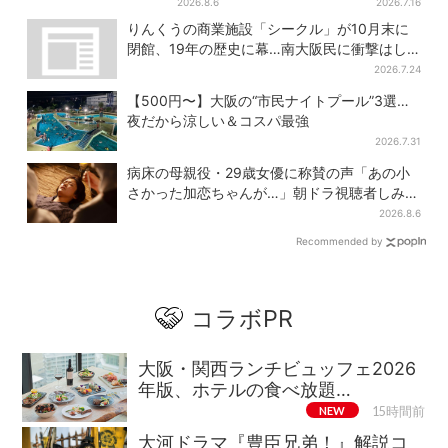
クスイーツ 6カ所で順次発売
る、にじむ悲しみが“名人
2026.8.6
2026.7.16
芸”【豊臣兄弟】
りんくうの商業施設「シークル」が10月末に
閉館、19年の歴史に幕…南大阪民に衝撃はし
る
2026.7.24
【500円〜】大阪の“市民ナイトプール”3選…
夜だから涼しい＆コスパ最強
2026.7.31
病床の母親役・29歳女優に称賛の声「あの小
さかった加恋ちゃんが…」朝ドラ視聴者しみじ
み
2026.8.6
Recommended by
コラボPR
大阪・関西ランチビュッフェ2026
年版、ホテルの食べ放題…
NEW
15時間前
大河ドラマ『豊臣兄弟！』解説コ