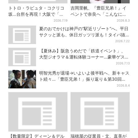
トトロ・ラピュタ・コクリコ
吉岡里帆、『豊臣兄弟！』イ
坂…台所を再現！大阪で「ジ
ベントで奈良へ「こんなに楽
ブリ」の世界に浸れる 「食」
しんでもらえてうれしい」
2026.7.19
2026.8.3
の展示とは？
夏のおでかけは神戸の”駅近リゾート”へ。平日
サクッと派も、休日ガッツリ派も！タイパ抜
群、約20種の楽しみ方
2026.7.22
【夏休み】阪急うめだで「鉄道イベント」、
大型ジオラマ＆運転体験コーナー…豪華ゲスト
も4人登場
2026.7.13
明智光秀が退場→いよいよ後半戦へ、新キャス
ト続々…「豊臣兄弟！」振り返り＆第30回あ
らすじ
2026.8.4
【数量限定】ディーン＆デル
瑞穂屋の従業員・文、直美が