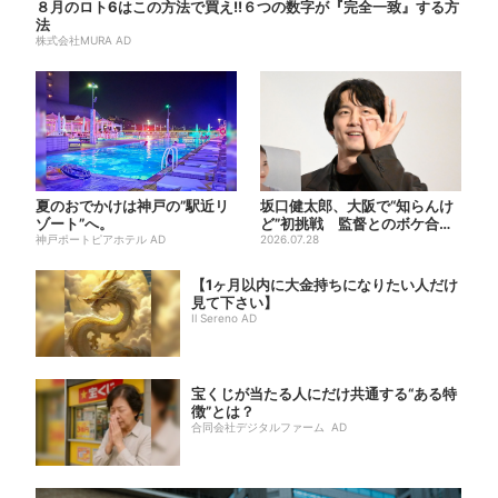
８月のロト6はこの方法で買え!!６つの数字が『完全一致』する方
法
株式会社MURA AD
夏のおでかけは神戸の”駅近リ
坂口健太郎、大阪で“知らんけ
ゾート”へ。
ど”初挑戦 監督とのボケ合戦
神戸ポートピアホテル AD
に会場ほっこり
2026.07.28
【1ヶ月以内に大金持ちになりたい人だけ
見て下さい】
Il Sereno AD
宝くじが当たる人にだけ共通する“ある特
徴”とは？
合同会社デジタルファーム AD