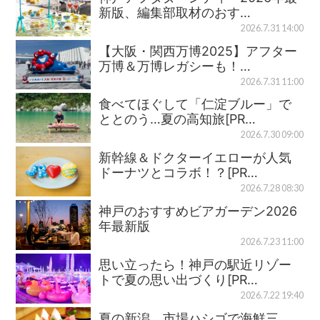
新版、編集部取材のおす…
2026.7.31 14:00
【大阪・関西万博2025】アフター
万博＆万博レガシーも！…
2026.7.31 11:00
食べてほぐして「仁淀ブルー」で
ととのう…夏の高知旅[PR…
2026.7.30 09:00
新幹線＆ドクターイエローが人気
ドーナツとコラボ！？[PR…
2026.7.28 08:30
神戸のおすすめビアガーデン2026
年最新版
2026.7.23 11:00
思い立ったら！神戸の駅近リゾー
トで夏の思い出づくり[PR…
2026.7.22 19:40
夏の新潟、市場ハシゴで海鮮三