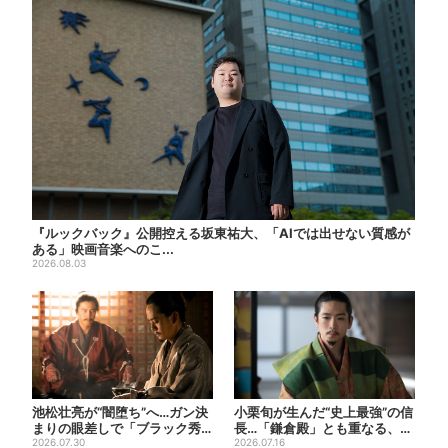
『ルックバック』公開控える坂東祐大、「AIでは出せない質感が
ある」映画音楽へのこ...
2026.08.03
池松壮亮が“闇堕ち”へ…ガン決
小栗旬が生んだ“史上最強”の信
まりの眼差しで「ブラック秀
長…「鎌倉殿」とも重なる、に
吉がログイン」【豊臣兄弟...
2026.07.30
じむ悲しみが“名人芸”...
2026.07.16