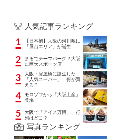
人気記事ランキング
1
【日本初】大阪の河川敷に
「屋台エリア」が誕生
2
まるでテーマパーク？大阪
に巨大スポーツ店
大阪・淀屋橋に誕生した
3
「人気スーパー」、何が買
える？
4
モロゾフから「大阪土産」
登場
5
大阪で「アイス万博」、行
列はどこ？
写真ランキング