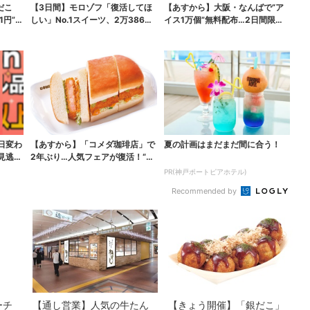
だこ
【3日間】モロゾフ「復活してほ
【あすから】大阪・なんばで“ア
1円”お
しい」No.1スイーツ、2万3865
イス1万個”無料配布…2日間限定
票から選ばれた...
で、ロッテの人気商...
日変わ
【あすから】「コメダ珈琲店」で
夏の計画はまだまだ間に合う！
見逃せ
2年ぶり…人気フェアが復活！“ハ
ワイ旅行が当たる”...
PR(神戸ポートピアホテル)
Recommended by
ーチ
【通し営業】人気の牛たん
【きょう開催】「銀だこ」