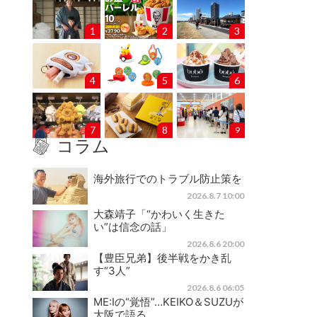
1
2
3
4
5
6
7
8
9
コラム
海外旅行でのトラブル防止策を
2026.8.7 10:00
大森靖子「“かわいく生きた
い”は信念の話」
2026.8.6 20:00
【豊臣兄弟】後半戦をかき乱
す“3人”
2026.8.6 06:05
ME:Iの“覚悟”…KEIKO＆SUZUが
大阪で語る