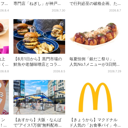
カフェ
専門店「ねぎし」が神戸
で行列必至の破格企画、た
無料
に、「想像しただけでお腹
こ焼き1舟が88円に「今年こ
26.8.4
2026.7.30
2026.8.7
る
空く…」SNSで喜びの声
そ…」
急上
【8月1日から】黒門市場の
毎夏恒例「銀だこ祭り」、
きく
鮮魚や老舗味噌店とコラ
人気No.1メニューが3日間だ
ト、
ボ、大阪・なんばのホテル
けお得に
26.8.8
2026.8.5
2026.7.29
で“地域密着”の限定バーガー
トン
【あすから】大阪・なんば
【きょうから】マクドナル
台！肉
で“アイス1万個”無料配布…2
ド人気の「お食事パイ」今