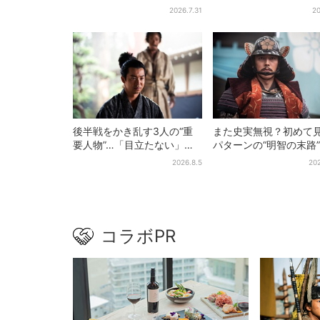
2811円”お得に！数量限定で
料理、スイーツ、パン
2026.7.31
20
約50種類が食べ放題
後半戦をかき乱す3人の“重
また史実無視？初めて
要人物”…「目立たない」主
パターンの“明智の末路
人公・仲野太賀も、モブキ
は、ありえなくもない
2026.8.5
202
ャラ→覚醒へ【豊臣兄弟】
【豊臣兄弟】
コラボPR