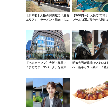
【日本初】大阪の河川敷に「屋台
【500円〜】大阪の“市民
エリア」、ラーメン・焼肉・しゃ
プール”3選…夜だから涼し
ぶしゃぶ・カフェまで...
スパ最強
【あすオープン】大阪・梅田に
明智光秀が退場→いよいよ
「まるでテーマパーク」な巨大ス
へ、新キャスト続々…「豊
ポーツ店、461ブラン...
弟！」振り返り＆第30...