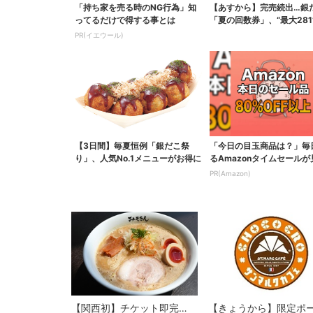
「持ち家を売る時のNG行為」知
【あすから】完売続出…銀
ってるだけで得する事とは
「夏の回数券」、“最大281
得に！数量限定で
PR(イエウール)
【3日間】毎夏恒例「銀だこ祭
「今日の目玉商品は？」毎
り」、人気No.1メニューがお得に
るAmazonタイムセールが
ない
PR(Amazon)
【関西初】チケット即完…
【きょうから】限定ポ