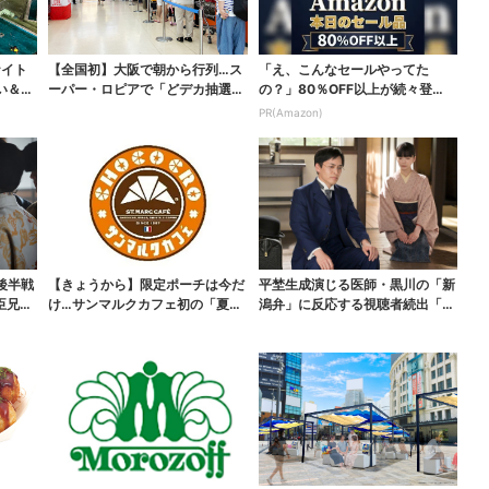
ナイト
【全国初】大阪で朝から行列…ス
「え、こんなセールやってた
い＆コ
ーパー・ロピアで「どデカ抽選
の？」80％OFF以上が続々登
会」、開始30分で“1...
場！Amazonの本気が...
PR(Amazon)
後半戦
【きょうから】限定ポーチは今だ
平埜生成演じる医師・黒川の「新
臣兄
け…サンマルクカフェ初の「夏福
潟弁」に反応する視聴者続出「グ
袋」、実質無料でレア...
ッときた」