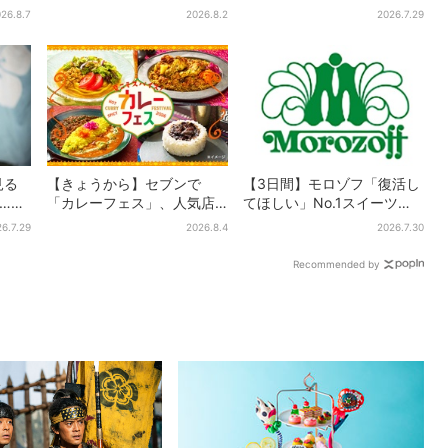
まで…
日間限定で、ロッテの人気
年も登場、熱々とろ～り夏
26.8.7
2026.8.2
2026.7.29
商品もらえる
限定メニュー
見る
【きょうから】セブンで
【3日間】モロゾフ「復活し
”…実
「カレーフェス」、人気店
てほしい」No.1スイーツ、2
！？
監修メニューなど全15品！
万3865票から選ばれた名作
6.7.29
2026.8.4
2026.7.30
お得な割引キャンペーンは2
を限定販売
週間だけ
Recommended by