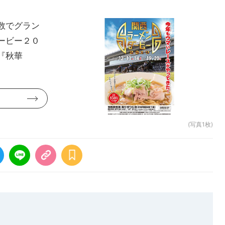
数でグラン
ービー２０
『秋華
(写真1枚)