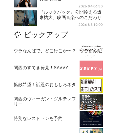
2026.8.4 06:30
『ルックバック』公開控える坂
東祐大、映画音楽へのこだわり
2026.8.3 19:00
ピックアップ
ウラなんばで、どこ行こか〜？
関西のすてき発見！SAVVY
拡散希望！話題のおもしろネタ
関西のヴィーガン・グルテンフ
リー
特別なレストランを予約