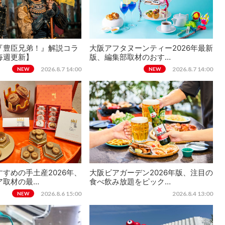
『豊臣兄弟！』解説コラ
大阪アフタヌーンティー2026年最新
毎週更新】
版、編集部取材のおす…
2026.8.7 14:00
2026.8.7 14:00
NEW
NEW
すめの手土産2026年、
大阪ビアガーデン2026年版、注目の
ア取材の最…
食べ飲み放題をピック…
2026.8.6 15:00
2026.8.4 13:00
NEW