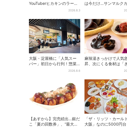
YouTuberヒカキンのラーメ
は今だけ…サンマルク
ン店「みそきん」が大阪上
初の「夏福袋」、実質
2026.8.3
20
陸！「待ってました」と話
でレアグッズが手に入
題
大阪・淀屋橋に「人気スー
麻辣湯きっかけで人気
パー」初日から行列！惣菜
昇、次にくる食材は「
＆弁当コーナーは大幅に拡
らげ」？ お菓子もヒッ
2026.8.6
20
大…人気商品は？
購入者9割超が女性
【あすから】完売続出…銀だ
「ザ・リッツ・カール
こ「夏の回数券」、“最大
大阪」なのに5000円