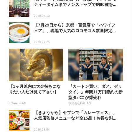
ティータイムまでノンストップで約60種を...
2026.07.13
【7月29日から】京都・百貨店で「ハワイフ
ェア」、現地で人気のロコモコ＆数量限定...
2026.07.25
【1ヶ月以内に大金持ちにな
『カートン買い、ダメ。ゼッ
りたい人だけ見て下さい】
タイ。』年間11万円節約の新
型タバコが爆売れ
Il Sereno AD
株式会社HAL AD
【きょうから】セブンで「カレーフェス」、
人気店監修メニューなど全15品！お得な割...
2026.08.04