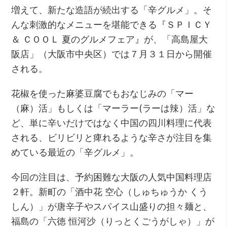
増えて、新たな造語が続出する「辛グルメ」。そ
んな刺激的なメニューを堪能できる『ＳＰＩＣＹ
＆ ＣＯＯＬ 夏のグルメフェア』が、「高島屋大
阪店」（大阪市中央区）では７月３１日から開催
される。
花椒を使った麻婆豆腐でもおなじみの「マー
（麻）活」もしくは「マーラー(ラーは辣）活」な
ど、単に辛いだけではなく中国の四川料理に代表
される、ビリビリと痺れるような辛さが注目を集
めている最近の「辛グルメ」。
今回の注目は、予約困難な大阪の人気中国料理店
２軒。新町の「酒中花 空心（しゅちゅうか くう
しん）」が唐辛子やスパイス山盛りの担々麺と、
福島の「六徳 恒河沙（りっとくごうがしゃ）」が