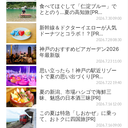
食べてほぐして「仁淀ブルー」で
ととのう…夏の高知旅[PR…
2026.7.30 09:00
新幹線＆ドクターイエローが人気
ドーナツとコラボ！？[PR…
2026.7.28 08:30
神戸のおすすめビアガーデン2026
年最新版
2026.7.23 11:00
思い立ったら！神戸の駅近リゾー
トで夏の思い出づくり[PR…
2026.7.22 19:40
夏の新潟、市場ハシゴで海鮮三
昧、魅惑の日本酒三昧[PR]
2026.7.16 12:00
この夏は特急「しおかぜ」に乗っ
て、おトクに四国旅[PR]
2026.7.16 09:00