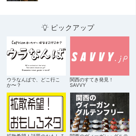
ピックアップ
ウラなんばで、どこ行こ
関西のすてき発見！
か〜？
SAVVY