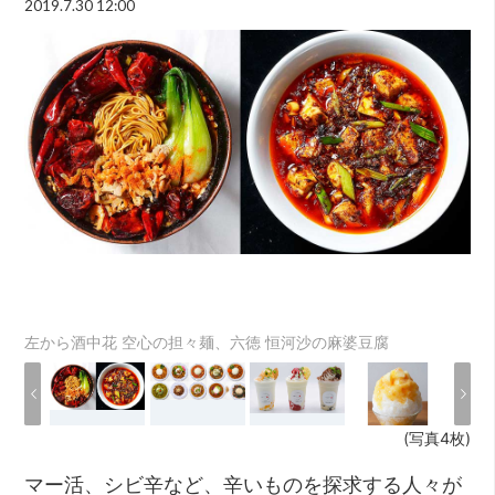
2019.7.30 12:00
左から酒中花 空心の担々麺、六徳 恒河沙の麻婆豆腐
(写真4枚)
マー活、シビ辛など、辛いものを探求する人々が