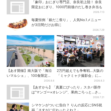
「象印」おにぎり専門店、奈良初上陸！ 奈良
限定おにぎり、1000円前後のだし巻き弁当も
2026.7.13
毎夏恒例「銀だこ祭り」、人気No.1メニュー
が3日間だけお得に
2026.7.29
【あす開催】南大阪で「海沿
2万円超えでも争奪戦…大阪の
いマルシェ」、100食限定
「ミャクミャク撮影会」に全
「たこ飯」のふるまい＆キッ
国からファン集結、参加者に
2026.8.6
2026.8.3
ズ縁日も
聞いた「それでも会いたい理
【あすから】「真夏にぴったり」スタバ新作
由」
は“マンゴー×オレンジ”、果肉ごろっと…さっ
ぱり3種が登場
2026.7.21
シマケンがついに告白？ りんの反応にSNS祝
福「さすがに伝わったよね？」