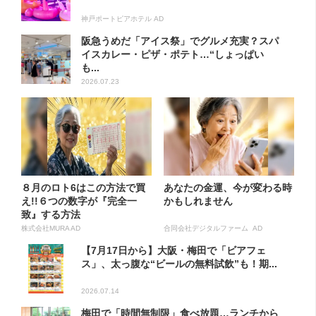
神戸ポートピアホテル AD
阪急うめだ「アイス祭」でグルメ充実？スパ
イスカレー・ピザ・ポテト…“しょっぱい
も...
2026.07.23
８月のロト6はこの方法で買
あなたの金運、今が変わる時
え!!６つの数字が『完全一
かもしれません
致』する方法
株式会社MURA AD
合同会社デジタルファーム AD
【7月17日から】大阪・梅田で「ビアフェ
ス」、太っ腹な“ビールの無料試飲”も！期...
2026.07.14
梅田で「時間無制限」食べ放題…ランチから