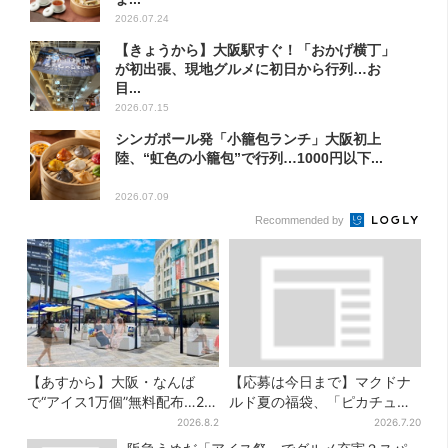
2026.07.24
【きょうから】大阪駅すぐ！「おかげ横丁」
が初出張、現地グルメに初日から行列…お
目...
2026.07.15
シンガポール発「小籠包ランチ」大阪初上
陸、“虹色の小籠包”で行列…1000円以下...
2026.07.09
Recommended by
【あすから】大阪・なんば
【応募は今日まで】マクドナ
で“アイス1万個”無料配布…2日
ルド夏の福袋、「ピカチュウ
間限定で、ロッテの人気商品
のポテトタイマー」などグッ
2026.8.2
2026.7.20
もらえる
ズ3品＆商品券付きで3900円