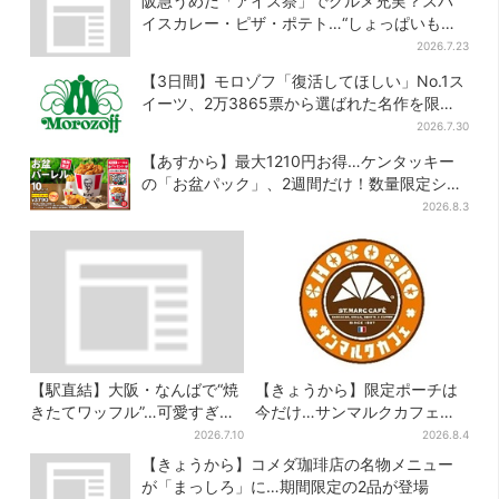
阪急うめだ「アイス祭」でグルメ充実？スパ
イスカレー・ピザ・ポテト…“しょっぱいもの
食べたい”が叶う
2026.7.23
【3日間】モロゾフ「復活してほしい」No.1ス
イーツ、2万3865票から選ばれた名作を限定
販売
2026.7.30
【あすから】最大1210円お得…ケンタッキー
の「お盆パック」、2週間だけ！数量限定シー
ル付き
2026.8.3
【駅直結】大阪・なんばで“焼
【きょうから】限定ポーチは
きたてワッフル”…可愛すぎ
今だけ…サンマルクカフェ初
る“くまちゃんアイス”と一緒
の「夏福袋」、実質無料でレ
2026.7.10
2026.8.4
に
アグッズが手に入る
【きょうから】コメダ珈琲店の名物メニュー
が「まっしろ」に…期間限定の2品が登場