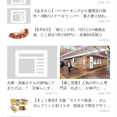
2026.7.23
【あすから】バーガーキングから夏限定の新
作！3種のステーキワッパー「暑さ乗り切れそ
う」と話題に
2026.7.16
【8月8日】「銀だこの日」1日だけの破格企
画、たこ焼き1舟が88円に…先着88名限り
2026.8.2
兵庫・高級ホテルの跡地にで
【通し営業】人気の牛たん専
きたのは…？ 宝塚らしすぎ
門店「ねぎし」が神戸に、
る“豪華スーパー”を調査
「想像しただけでお腹空
2026.7.13
2026.7.30
く…」SNSで喜びの声
【きょう発売】大阪「カステラ銀装」、ポム
ポムプリンと初コラボ 紙袋まで限定デザイ
ンに
2026.8.1