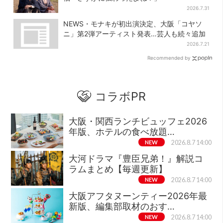
2026.7.31
NEWS・モナキが初出演決定、大阪「コヤソ
ニ」第2弾アーティスト発表…芸人も続々追加
2026.7.21
Recommended by
コラボPR
大阪・関西ランチビュッフェ2026
年版、ホテルの食べ放題…
NEW
2026.8.7 14:00
大河ドラマ『豊臣兄弟！』解説コ
ラムまとめ【毎週更新】
NEW
2026.8.7 14:00
大阪アフタヌーンティー2026年最
新版、編集部取材のおす…
NEW
2026.8.7 14:00