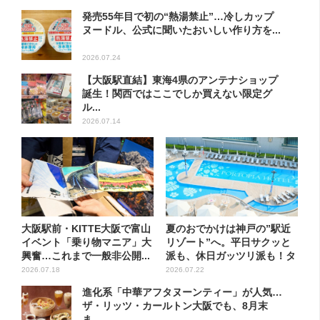
発売55年目で初の“熱湯禁止”…冷しカップ
ヌードル、公式に聞いたおいしい作り方を...
2026.07.24
【大阪駅直結】東海4県のアンテナショップ
誕生！関西ではここでしか買えない限定グ
ル...
2026.07.14
大阪駅前・KITTE大阪で富山
夏のおでかけは神戸の”駅近
イベント「乗り物マニア」大
リゾート”へ。平日サクッと
興奮…これまで一般非公開...
派も、休日ガッツリ派も！タ
イ...
2026.07.18
2026.07.22
進化系「中華アフタヌーンティー」が人気…
ザ・リッツ・カールトン大阪でも、8月末
ま...