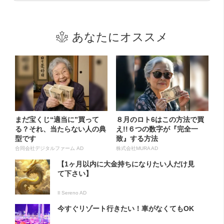
あなたにオススメ
まだ宝くじ“適当に”買って
８月のロト6はこの方法で買
る？それ、当たらない人の典
え!!６つの数字が『完全一
型です
致』する方法
合同会社デジタルファーム AD
株式会社MURA AD
【1ヶ月以内に大金持ちになりたい人だけ見
て下さい】
Il Sereno AD
今すぐリゾート行きたい！車がなくてもOK