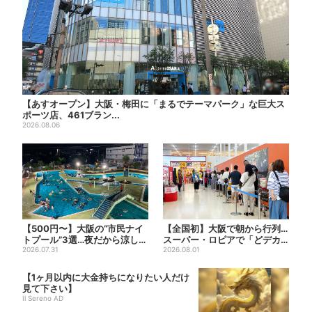
【あすオープン】大阪・梅田に「まるでテーマパーク」な巨大ス
ポーツ店、461ブラン...
2026.08.06
【500円〜】大阪の“市民ナイ
【全国初】大阪で朝から行列…
トプール”3選…夜だから涼しい
スーパー・ロピアで「どデカ
＆コスパ最強
2026.07.31
抽選会」、開始30分で“1...
2026.08.01
【1ヶ月以内に大金持ちになりたい人だけ
見て下さい】
Il Sereno AD