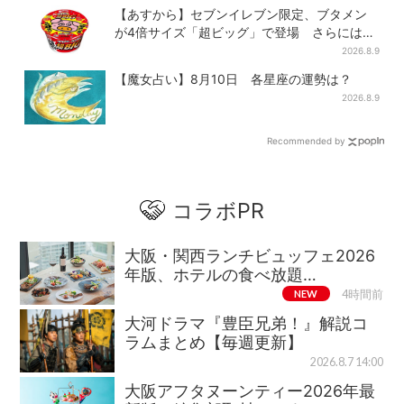
【あすから】セブンイレブン限定、ブタメン
が4倍サイズ「超ビッグ」で登場 さらには
「フライドチキン」バージョンも…！？
2026.8.9
【魔女占い】8月10日 各星座の運勢は？
2026.8.9
Recommended by
コラボPR
大阪・関西ランチビュッフェ2026
年版、ホテルの食べ放題…
NEW
4時間前
大河ドラマ『豊臣兄弟！』解説コ
ラムまとめ【毎週更新】
2026.8.7 14:00
大阪アフタヌーンティー2026年最