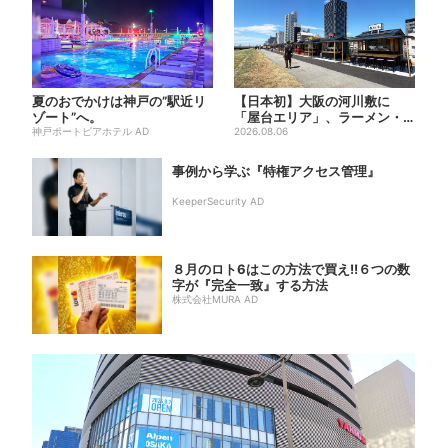
夏のおでかけは神戸の”駅近リ
【日本初】大阪の河川敷に
ゾート”へ。
「屋台エリア」、ラーメン・
神戸ポートピアホテル AD
焼肉・しゃぶしゃぶ・カフェ
2026.08.06
まで...
事例から学ぶ『特権アクセス管理』
KeeperSecurity AD
８月のロト6はこの方法で買え!!６つの数
字が『完全一致』する方法
株式会社MURA AD