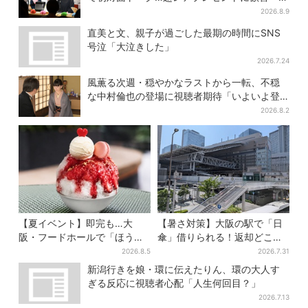
生好きでいさせてください！」
2026.8.9
直美と文、親子が過ごした最期の時間にSNS
号泣「大泣きした」
2026.7.24
風薫る次週・穏やかなラストから一転、不穏
な中村倫也の登場に視聴者期待「いよいよ登
場だ」
2026.8.2
【夏イベント】即完も…大
【暑さ対策】大阪の駅で「日
阪・フードホールで「ほうせ
傘」借りられる！返却どこで
き箱」の“限定かき氷”が復
もOK、熱中症対策にシェアサ
2026.8.5
2026.7.31
活！一夜限りの盆踊りも
ービス拡大
新潟行きを娘・環に伝えたりん、環の大人す
ぎる反応に視聴者心配「人生何回目？」
2026.7.13