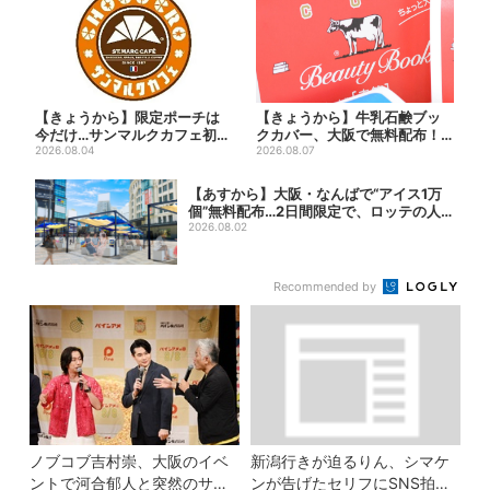
【きょうから】限定ポーチは
【きょうから】牛乳石鹸ブッ
今だけ…サンマルクカフェ初の
クカバー、大阪で無料配布！
「夏福袋」、実質無料でレア...
2026.08.04
先着1000名に「牛のカー...
2026.08.07
【あすから】大阪・なんばで“アイス1万
個”無料配布…2日間限定で、ロッテの人
気商...
2026.08.02
Recommended by
ノブコブ吉村崇、大阪のイベ
新潟行きが迫るりん、シマケ
ントで河合郁人と突然のサシ
ンが告げたセリフにSNS拍子