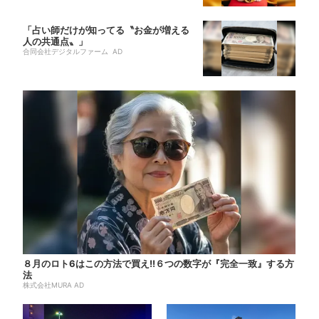
「占い師だけが知ってる〝お金が増える
人の共通点〟」
合同会社デジタルファーム AD
８月のロト6はこの方法で買え!!６つの数字が『完全一致』する方
法
株式会社MURA AD