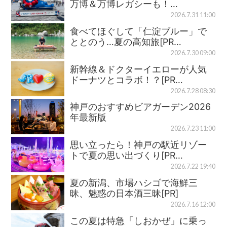
万博＆万博レガシーも！…
2026.7.31 11:00
食べてほぐして「仁淀ブルー」で
ととのう…夏の高知旅[PR…
2026.7.30 09:00
新幹線＆ドクターイエローが人気
ドーナツとコラボ！？[PR…
2026.7.28 08:30
神戸のおすすめビアガーデン2026
年最新版
2026.7.23 11:00
思い立ったら！神戸の駅近リゾー
トで夏の思い出づくり[PR…
2026.7.22 19:40
夏の新潟、市場ハシゴで海鮮三
昧、魅惑の日本酒三昧[PR]
2026.7.16 12:00
この夏は特急「しおかぜ」に乗っ