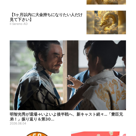
【1ヶ月以内に大金持ちになりたい人だけ
見て下さい】
Il Sereno AD
明智光秀が退場→いよいよ後半戦へ、新キャスト続々…「豊臣兄
弟！」振り返り＆第30...
2026.08.04