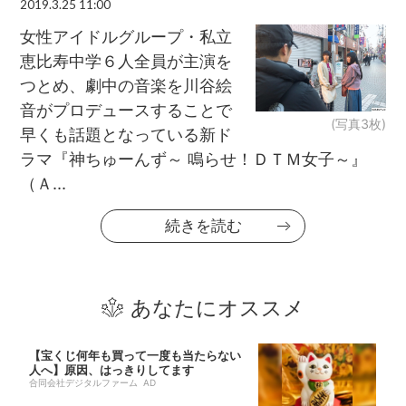
2019.3.25 11:00
女性アイドルグループ・私立
恵比寿中学６人全員が主演を
つとめ、劇中の音楽を川谷絵
音がプロデュースすることで
(写真3枚)
早くも話題となっている新ド
ラマ『神ちゅーんず～ 鳴らせ！ＤＴＭ女子～』
（Ａ...
続きを読む
あなたにオススメ
【宝くじ何年も買って一度も当たらない
人へ】原因、はっきりしてます
合同会社デジタルファーム AD