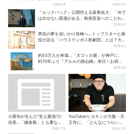
トーク…名物プロデューサー
抜け「違う、そうじゃない」
2026.8.8
2026.7.14
の“無茶振り”に混乱「狂って
『ルックバック』公開控える坂東祐大、「AIで
る！」
は出せない質感がある」映画音楽へのこだわ
り
2026.8.3
男役の夢を追いかけ長崎へ…トップスターと娘
役が語る「ハウステンボス歌劇団」とは？大
阪で初公演開催
2026.8.2
約53万人が来場…「大ゴッホ展」が神戸に、
約70年ぶり『アルルの跳ね橋』来日！お得な
限定チケット販売も
2026.8.8
小栗旬が生んだ“史上最強”の
YouTuberヒカキンが大阪・天
信長…「鎌倉殿」とも重な
王寺に、「どんなにつらい時
る、にじむ悲しみが“名人
でも…」ラーメン愛＆兄セイ
2026.7.16
2026.7.31