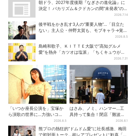
芸”【豊臣兄弟】
キンとの思い出を語る
朝ドラ、2027年度後期『なぎさの進化論』に
決定！ バカリズム＆クドカンの間“未発表”の
期待作
2026.7.14
後半戦をかき乱す3人の“重要人物”…「目立た
ない」主人公・仲野太賀も、モブキャラ→覚醒
へ【豊臣兄弟】
2026.8.5
島崎和歌子、ＫＩＴＴＥ大阪で“高知グルメ
愛”を熱弁「カツオは塩派」「ちくキュウがお
つまみ」
2026.7.31
「いつか座長公演を」宝塚か
はさみ、ノミ、ハンマー…工
ら演歌の世界に…力強いコブ
具持って集合！閉店「難波ベ
シで聴かせる有沙瞳の目指す
アーズ」最終日400人超…最
2026.8.5
2026.8.1
道とは
後は「もう帰ってください」
熊プロの熱狂的“ドムドム愛”に社長感激、梅田
で初対面トーク…超レアプレゼントに歓喜「一