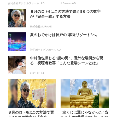
合同会社デジタルファーム AD
Il Sereno AD
８月のロト6はこの方法で買え!!６つの数字
が『完全一致』する方法
株式会社MURA AD
夏のおでかけは神戸の”駅近リゾート”へ。
神戸ポートピアホテル AD
中村倫也演じる“謎の男”、意外な場所から現
る…視聴者歓喜「こんな登場シーンとは」
2026.08.04
８月のロト6はこの方法で買
“宝くじは運じゃなかった”当