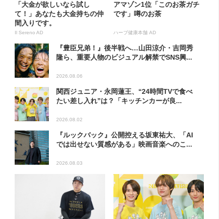
「大金が欲しいなら試し
アマゾン1位「このお茶ガチ
て！」あなたも大金持ちの仲
です」噂のお茶
間入りです。
Il Sereno AD
ハーブ健康本舗 AD
『豊臣兄弟！』後半戦へ…山田涼介・吉岡秀
隆ら、重要人物のビジュアル解禁でSNS興...
2026.08.06
関西ジュニア・永岡蓮王、“24時間TVで食べ
たい差し入れ”は？「キッチンカーが良...
2026.08.02
『ルックバック』公開控える坂東祐大、「AI
では出せない質感がある」映画音楽へのこ...
2026.08.03