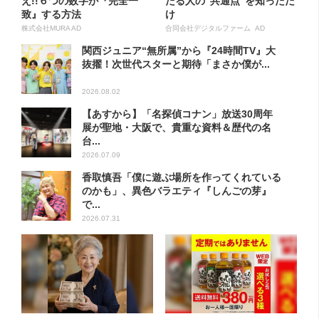
え!!６つの数字が『完全一
たる人の“共通点”を知っただ
致』する方法
け
株式会社MURA AD
合同会社デジタルファーム AD
関西ジュニア“無所属”から『24時間TV』大
抜擢！次世代スターと期待「まさか僕が...
2026.08.02
【あすから】「名探偵コナン」放送30周年
展が聖地・大阪で、貴重な資料＆歴代の名
台...
2026.07.09
香取慎吾「僕に遊ぶ場所を作ってくれている
のかも」、異色バラエティ『しんごの芽』
で...
2026.07.31