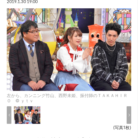
2019.1.30 19:00
左から、カンニング竹山、西野未姫、振付師のＴＡＫＡＨＩＲ
Ｏ © ｙｔｖ
(写真1枚)