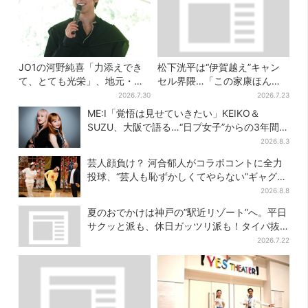
JO1の河野純喜「力添えでき
松下洸平は“伊賀越え”キャン
て、とても光栄」、地元・奈
セル界隈…「この家康ほんと
良へ凱旋！学生時代の思い出
憎たらしいな」【豊臣兄弟】
2026.7.30
2026.7.23
エピソードも
ME:I「覚悟は見せていきたい」KEIKO＆
SUZU、大阪で語る…“日プ女子”からの3年間
と、7人で目指す夢
2026.8.3
芸人顔負け？ 河合郁人がコラボコントに全力
投球、“芸人も恥ずかしくてやらない”ギャグに
も挑戦
2026.8.8
夏のおでかけは神戸の”駅近リゾート”へ。平日
サクッと派も、休日ガッツリ派も！タイパ抜
群、約20種の楽しみ方
2026.7.22