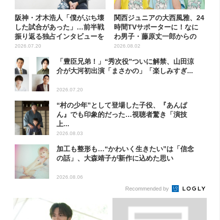
阪神・才木浩人「僕がぶち壊
関西ジュニアの大西風雅、24
した試合があった」…前半戦
時間TVサポーターに！なに
振り返る独占インタビューを
わ男子・藤原丈一郎からの
放...
応...
2026.07.20
2026.08.02
「豊臣兄弟！」“秀次役”ついに解禁、山田涼
介が大河初出演「まさかの」「楽しみすぎ...
2026.07.20
“村の少年”として登場した子役、『あんぱ
ん』でも印象的だった…視聴者驚き「演技
上...
2026.08.03
加工も整形も…“かわいく生きたい”は「信念
の話」、大森靖子が新作に込めた思い
2026.08.06
Recommended by