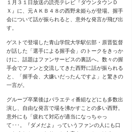
１月３１日放送の読売テレビ『ダウンタウンＤ
Ｘ』に、元ＡＫＢ４８の西野未姫らが登場。握手
会について話が振られると、意外な発言が飛び出
す。
ゲストで登場した青山学院大学駅伝部・原晋監督
が話した「選手による握手会」のトークをきっか
けに、話題はファンサービスの裏話へ。数々の握
手会でファンと交流してきた西野に話が振られる
と、「握手会、大嫌いだったんですよ」と驚きの
一言が。
グループ卒業後はバラエティ番組などにも多数出
演し、自由な発言で場を沸かすことの多い西野。
意外にも「疲れて対応が適当になっちゃっ
て･･･。『ダメだよ』っていうファンの人にも口