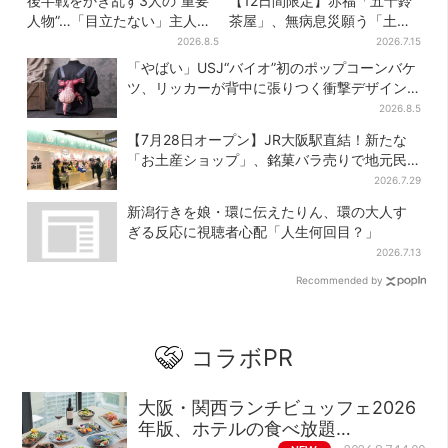
後半戦をかき乱す3人の“重要
【12日間限定】赤福「五十鈴
人物”…「目立たない」主人
茶屋」、無病息災願う「土用
公・仲野太賀も、モブキャラ
さわ餅」販売スタート 関西8
2026.8.5
2026.7.15
→覚醒へ【豊臣兄弟】
カ所でも買える
「やばい」USJ“バイオ”初のポップコーンバケ
ツ、リッカーが背中に張りつく衝撃デザイン
に騒然…フレーバーにも反応
2026.8.5
【7月28日オープン】JR大阪駅直結！新たな
「お土産ショップ」、銘菓バラ売りで地元民
の“おやつ調達”にも
2026.7.29
新潟行きを娘・環に伝えたりん、環の大人す
ぎる反応に視聴者心配「人生何回目？」
2026.7.13
Recommended by
コラボPR
大阪・関西ランチビュッフェ2026
年版、ホテルの食べ放題…