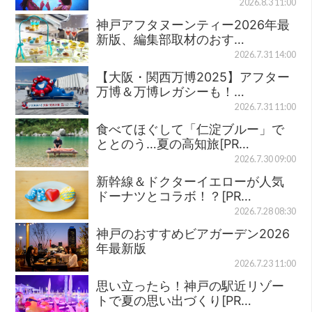
2026.8.3 11:00
神戸アフタヌーンティー2026年最
新版、編集部取材のおす…
2026.7.31 14:00
【大阪・関西万博2025】アフター
万博＆万博レガシーも！…
2026.7.31 11:00
食べてほぐして「仁淀ブルー」で
ととのう…夏の高知旅[PR…
2026.7.30 09:00
新幹線＆ドクターイエローが人気
ドーナツとコラボ！？[PR…
2026.7.28 08:30
神戸のおすすめビアガーデン2026
年最新版
2026.7.23 11:00
思い立ったら！神戸の駅近リゾー
トで夏の思い出づくり[PR…