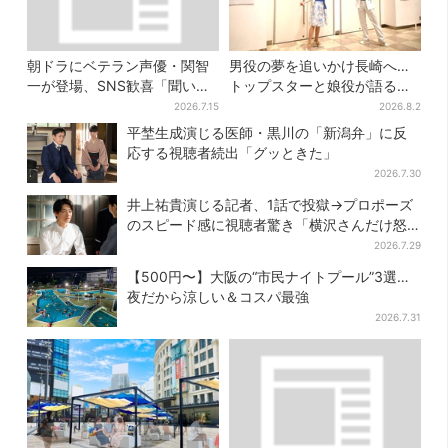
朝ドラにベテラン声優・関智
男役の夢を追いかけ長崎へ…
一が登場、SNS歓喜「聞いた
トップスターと娘役が語る
ことある声がすると思った
「ハウステンボス歌劇団」と
2026.7.15
2026.8.2
ら！」
は？大阪で初公演開催
平埜生成演じる医師・黒川の「新潟弁」に反
応する視聴者続出「グッときた」
2026.7.30
井上祐貴演じる記者、1話で投獄→プロポーズ
のスピード感に視聴者驚き「横沢さんだけ怒
涛すぎる」
2026.7.29
【500円〜】大阪の“市民ナイトプール”3選…
夜だから涼しい＆コスパ最強
2026.7.31