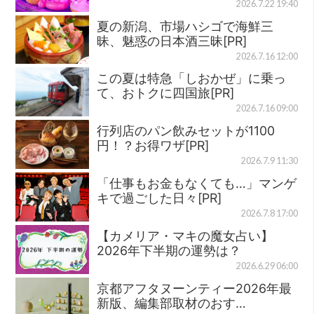
2026.7.22 19:40
夏の新潟、市場ハシゴで海鮮三
昧、魅惑の日本酒三昧[PR]
2026.7.16 12:00
この夏は特急「しおかぜ」に乗っ
て、おトクに四国旅[PR]
2026.7.16 09:00
行列店のパン飲みセットが1100
円！？お得ワザ[PR]
2026.7.9 11:30
「仕事もお金もなくても…」マンゲ
キで過ごした日々[PR]
2026.7.8 17:00
【カメリア・マキの魔女占い】
2026年下半期の運勢は？
2026.6.29 06:00
京都アフタヌーンティー2026年最
新版、編集部取材のおす…