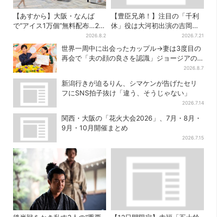
【あすから】大阪・なんば
【豊臣兄弟！】注目の「千利
で“アイス1万個”無料配布…2日
休」役は大河初出演の吉岡秀
間限定で、ロッテの人気商品
隆 北条氏政役も発表
2026.8.2
2026.7.21
もらえる
世界一周中に出会ったカップル→妻は3度目の
再会で「夫の顔の良さを認識」ジョージアの
酒場で急接近
2026.8.7
新潟行きが迫るりん、シマケンが告げたセリ
フにSNS拍子抜け「違う、そうじゃない」
2026.7.14
関西・大阪の「花火大会2026」、7月・8月・
9月・10月開催まとめ
2026.7.15