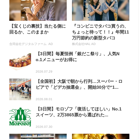
【宝くじの裏技】当たる側に
『コンビニでタバコ買うの、
回るか、このままか
ちょっと待って！！』年間11
万円節約の新型タバコ
合同会社デジタルファーム AD
株式会社HAL AD
【3日間】毎夏恒例「銀だこ祭り」、人気N
o.1メニューがお得に
2026.07.29
【全国初】大阪で朝から行列…スーパー・ロ
ピアで「どデカ抽選会」、開始30分で“1...
2026.08.01
【3日間】モロゾフ「復活してほしい」No.1
スイーツ、2万3865票から選ばれた...
2026.07.30