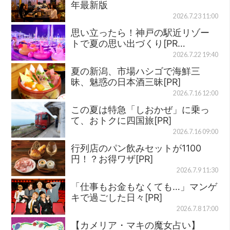
年最新版
2026.7.23 11:00
思い立ったら！神戸の駅近リゾー
トで夏の思い出づくり[PR…
2026.7.22 19:40
夏の新潟、市場ハシゴで海鮮三
昧、魅惑の日本酒三昧[PR]
2026.7.16 12:00
この夏は特急「しおかぜ」に乗っ
て、おトクに四国旅[PR]
2026.7.16 09:00
行列店のパン飲みセットが1100
円！？お得ワザ[PR]
2026.7.9 11:30
「仕事もお金もなくても…」マンゲ
キで過ごした日々[PR]
2026.7.8 17:00
【カメリア・マキの魔女占い】