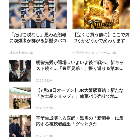
「たばこ税なし」思わぬ朗報
【宝くじ買う前に】ここで気
に喫煙者が群がる新型タバコ
づくかどうかで変わります
株式会社HAL AD
合同会社デジタルファーム AD
明智光秀が退場→いよいよ後半戦へ、新キャ
スト続々…「豊臣兄弟！」振り返り＆第30...
2026.08.04
【7月28日オープン】JR大阪駅直結！新たな
「お土産ショップ」、銘菓バラ売りで地...
2026.07.29
平埜生成演じる医師・黒川の「新潟弁」に反
応する視聴者続出「グッときた」
2026.07.30