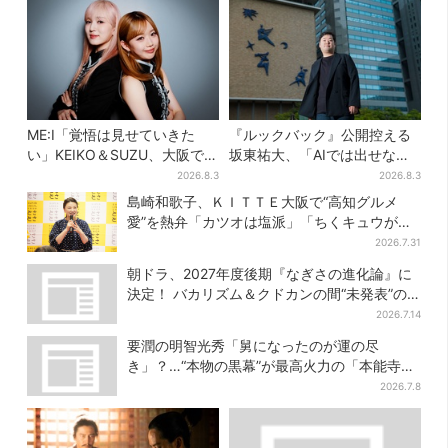
ME:I「覚悟は見せていきた
『ルックバック』公開控える
い」KEIKO＆SUZU、大阪で語
坂東祐大、「AIでは出せない
る…“日プ女子”からの3年間
質感がある」映画音楽へのこ
2026.8.3
2026.8.3
と、7人で目指す夢
だわり
島崎和歌子、ＫＩＴＴＥ大阪で“高知グルメ
愛”を熱弁「カツオは塩派」「ちくキュウがお
つまみ」
2026.7.31
朝ドラ、2027年度後期『なぎさの進化論』に
決定！ バカリズム＆クドカンの間“未発表”の
期待作
2026.7.14
要潤の明智光秀「舅になったのが運の尽
き」？…“本物の黒幕”が最高火力の「本能寺」
へ【豊臣兄弟】
2026.7.8