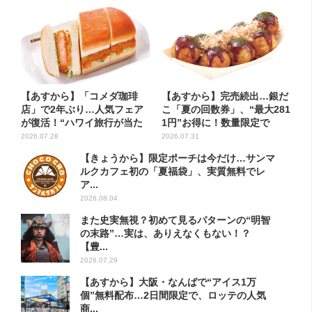
【あすから】「コメダ珈琲
【あすから】完売続出…銀だ
店」で2年ぶり…人気フェア
こ「夏の回数券」、“最大281
が復活！“ハワイ旅行が当た
1円”お得に！数量限定で
る”...
2026.07.28
2026.07.31
【きょうから】限定ポーチは今だけ…サンマ
ルクカフェ初の「夏福袋」、実質無料でレ
ア...
2026.08.04
また史実無視？初めて見るパターンの“明智
の末路”…実は、ありえなくもない！？
【豊...
2026.07.29
【あすから】大阪・なんばで“アイス1万
個”無料配布…2日間限定で、ロッテの人気
商...