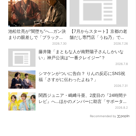
池松壮亮が“闇堕ち”へ…ガン決
【7月からスタート】京都の老
まりの眼差しで「ブラック秀
舗だし専門店「うね乃」で、
吉がログイン」【豊臣兄弟】
削りたて「かつお節」のモー
2026.7.30
2026.7.26
ニング登場
藤井隆「まともな人が南野陽子さんしかいな
い」神戸公演は“一番クレイジー”？
2026.7.8
シマケンがついに告白？ りんの反応にSNS祝
福「さすがに伝わったよね？」
2026.7.31
関西ジュニア・嶋﨑斗亜、2度目の『24時間テ
レビ』へ…ほかのメンバーに助言「サポーター
たるもの」
2026.8.2
Recommended by