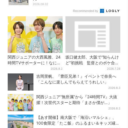
2026.08.02
Recommended by
関西ジュニアの大西風雅、24
坂口健太郎、大阪で“知らんけ
時間TVサポーターに！なにわ
ど”初挑戦 監督とのボケ合戦
男子・藤原丈一郎からの応援
に会場ほっこり
2026.8.2
2026.7.28
メッセージを告白
吉岡里帆、『豊臣兄弟！』イベントで奈良へ
「こんなに楽しんでもらえてうれしい」
2026.8.3
関西ジュニア“無所属”から『24時間TV』大抜
擢！次世代スターと期待「まさか僕が…」
2026.8.2
【あす開催】南大阪で「海沿いマルシェ」、
100食限定「たこ飯」のふるまい＆キッズ縁日