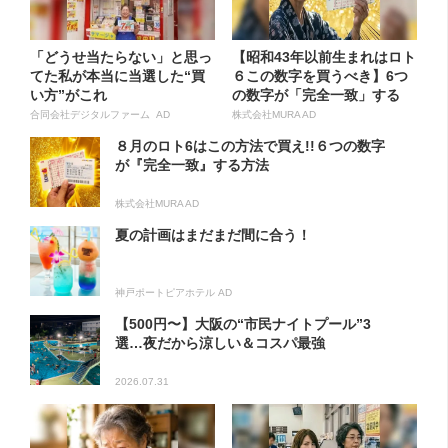
「どうせ当たらない」と思っ
【昭和43年以前生まれはロト
てた私が本当に当選した“買
６この数字を買うべき】6つ
い方”がこれ
の数字が「完全一致」する
方...
合同会社デジタルファーム AD
株式会社MURA AD
８月のロト6はこの方法で買え!!６つの数字
が『完全一致』する方法
株式会社MURA AD
夏の計画はまだまだ間に合う！
神戸ポートピアホテル AD
【500円〜】大阪の“市民ナイトプール”3
選…夜だから涼しい＆コスパ最強
2026.07.31