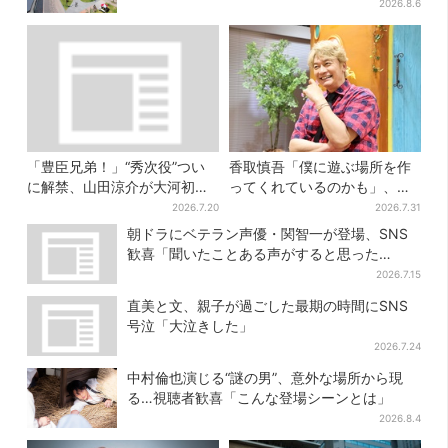
も
2026.8.6
「豊臣兄弟！」“秀次役”つい
香取慎吾「僕に遊ぶ場所を作
に解禁、山田涼介が大河初出
ってくれているのかも」、異
演「まさかの」「楽しみすぎ
色バラエティ『しんごの芽』
2026.7.20
2026.7.31
る」
で感じた読売テレビの“パンク
朝ドラにベテラン声優・関智一が登場、SNS
精神”
歓喜「聞いたことある声がすると思った
ら！」
2026.7.15
直美と文、親子が過ごした最期の時間にSNS
号泣「大泣きした」
2026.7.24
中村倫也演じる“謎の男”、意外な場所から現
る…視聴者歓喜「こんな登場シーンとは」
2026.8.4