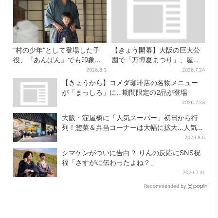
“村の少年”として登場した子
【きょう開幕】大阪の巨大公
役、『あんぱん』でも印象的
園で「万博夏まつり」、屋台
だった…視聴者驚き「どうり
グルメ＆幻想的イルミネーシ
2026.8.3
2026.7.24
で演技上手だと」
ョン…計27日間開催
【きょうから】コメダ珈琲店の名物メニュー
が「まっしろ」に…期間限定の2品が登場
2026.7.23
大阪・淀屋橋に「人気スーパー」初日から行
列！惣菜＆弁当コーナーは大幅に拡大…人気商
品は？
2026.8.6
シマケンがついに告白？ りんの反応にSNS祝
福「さすがに伝わったよね？」
2026.7.31
Recommended by