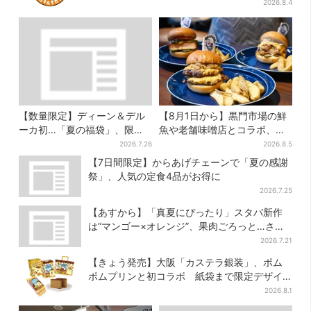
ッズが手に入る
2026.8.4
【数量限定】ディーン＆デル
【8月1日から】黒門市場の鮮
ーカ初…「夏の福袋」、限定
魚や老舗味噌店とコラボ、大
トートバッグなど！8種のアイ
阪・なんばのホテルで“地域密
2026.7.26
2026.8.5
テムが勢ぞろい
着”の限定バーガー
【7日間限定】からあげチェーンで「夏の感謝
祭」、人気の定食4品がお得に
2026.7.25
【あすから】「真夏にぴったり」スタバ新作
は“マンゴー×オレンジ”、果肉ごろっと…さっ
ぱり3種が登場
2026.7.21
【きょう発売】大阪「カステラ銀装」、ポム
ポムプリンと初コラボ 紙袋まで限定デザイ
ンに
2026.8.1