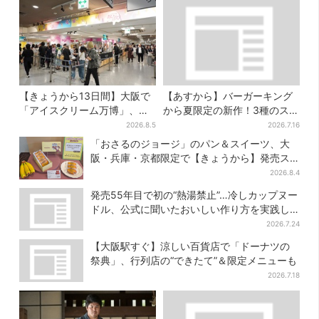
【きょうから13日間】大阪で
【あすから】バーガーキング
「アイスクリーム万博」、全
から夏限定の新作！3種のステ
国34ブランド・100種超…初
ーキワッパー「暑さ乗り切れ
2026.8.5
2026.7.16
登場の「チョコソフト」に行
そう」と話題に
「おさるのジョージ」のパン＆スイーツ、大
列
阪・兵庫・京都限定で【きょうから】発売ス
タート
2026.8.4
発売55年目で初の“熱湯禁止”…冷しカップヌー
ドル、公式に聞いたおいしい作り方を実践し
てみた
2026.7.24
【大阪駅すぐ】涼しい百貨店で「ドーナツの
祭典」、行列店の“できたて”＆限定メニューも
2026.7.18