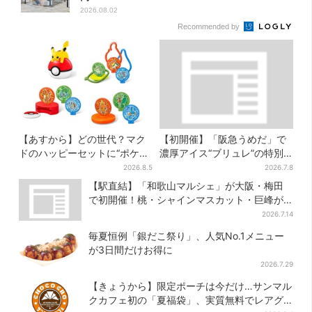
2026.08.02
Recommended by
【あすから】どの世代？マク
【初開催】「阪急うめだ」で
ドのハッピーセットに“ポケモ
濃厚アイス“ブリュレ”の特別
ンおもちゃ”、歴代30匹に「懐
版、ここだけのメニューは各
2026.8.5
2026.7.8
かしい」と喜びの声
日50個まで
【駅直結】「和歌山マルシェ」が大阪・梅田
で初開催！桃・シャインマスカット・巨峰が
ずらり
2026.7.14
毎夏恒例「銀だこ祭り」、人気No.1メニュー
が3日間だけお得に
2026.7.29
【きょうから】限定ポーチは今だけ…サンマル
クカフェ初の「夏福袋」、実質無料でレアグ