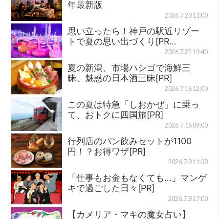
年最新版
2026.7.23 11:00
思い立ったら！神戸の駅近リゾー
トで夏の思い出づくり[PR…
2026.7.22 19:40
夏の新潟、市場ハシゴで海鮮三
昧、魅惑の日本酒三昧[PR]
2026.7.16 12:00
この夏は特急「しおかぜ」に乗っ
て、おトクに四国旅[PR]
2026.7.16 09:00
行列店のパン飲みセットが1100
円！？お得ワザ[PR]
2026.7.9 11:30
「仕事もお金もなくても…」マンゲ
キで過ごした日々[PR]
2026.7.8 17:00
【カメリア・マキの魔女占い】