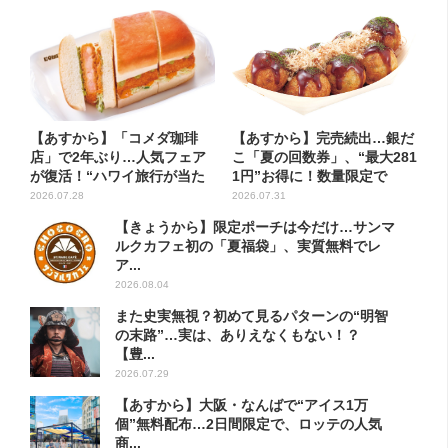
【あすから】「コメダ珈琲
【あすから】完売続出…銀だ
店」で2年ぶり…人気フェア
こ「夏の回数券」、“最大281
が復活！“ハワイ旅行が当た
1円”お得に！数量限定で
る”...
2026.07.28
2026.07.31
【きょうから】限定ポーチは今だけ…サンマ
ルクカフェ初の「夏福袋」、実質無料でレ
ア...
2026.08.04
また史実無視？初めて見るパターンの“明智
の末路”…実は、ありえなくもない！？
【豊...
2026.07.29
【あすから】大阪・なんばで“アイス1万
個”無料配布…2日間限定で、ロッテの人気
商...