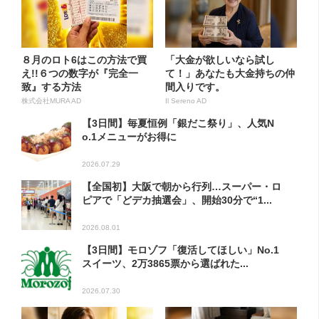
８月のロト6はこの方法で買
「大金が欲しいなら試し
え!!６つの数字が『完全一
て！」あなたも大金持ちの仲
致』する方法
間入りです。
株式会社MURA AD
Il Sereno AD
【3日間】毎夏恒例「銀だこ祭り」、人気N
o.1メニューがお得に
2026.07.29
【全国初】大阪で朝から行列…スーパー・ロ
ピアで「どデカ抽選会」、開始30分で“1...
2026.08.01
【3日間】モロゾフ「復活してほしい」No.1
スイーツ、2万3865票から選ばれた...
2026.07.30