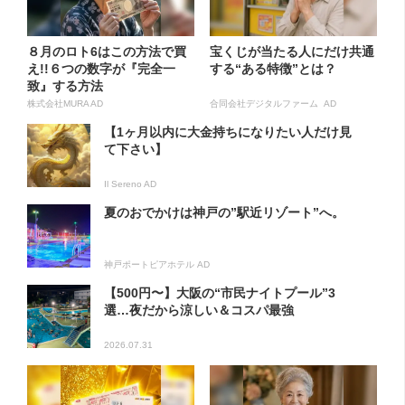
８月のロト6はこの方法で買
宝くじが当たる人にだけ共通
え!!６つの数字が『完全一
する“ある特徴”とは？
致』する方法
株式会社MURA AD
合同会社デジタルファーム AD
【1ヶ月以内に大金持ちになりたい人だけ見
て下さい】
Il Sereno AD
夏のおでかけは神戸の”駅近リゾート”へ。
神戸ポートピアホテル AD
【500円〜】大阪の“市民ナイトプール”3
選…夜だから涼しい＆コスパ最強
2026.07.31