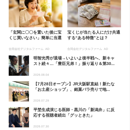
「玄関に〇〇を置いた後に宝
宝くじが当たる人にだけ共通
くじ買いなさい」簡単に当選
する“ある特徴”とは？
合同会社デジタルファーム AD
合同会社デジタルファーム AD
明智光秀が退場→いよいよ後半戦へ、新キャ
スト続々…「豊臣兄弟！」振り返り＆第30...
2026.08.04
【7月28日オープン】JR大阪駅直結！新たな
「お土産ショップ」、銘菓バラ売りで地...
2026.07.29
平埜生成演じる医師・黒川の「新潟弁」に反
応する視聴者続出「グッときた」
2026.07.30