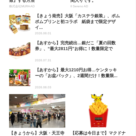
致』する方法
間入りです。
株式会社MURA AD
Il Sereno AD
【きょう発売】大阪「カステラ銀装」、ポム
ポムプリンと初コラボ 紙袋まで限定デザ
イ...
2026.08.01
【あすから】完売続出…銀だこ「夏の回数
券」、“最大2811円”お得に！数量限定で
2026.07.31
【あすから】最大1210円お得…ケンタッキ
ーの「お盆パック」、2週間だけ！数量限...
2026.08.03
【きょうから】大阪・天王寺
【応募は今日まで】マクドナ