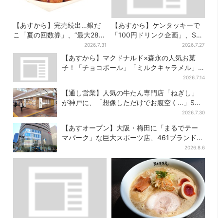
【あすから】完売続出…銀だ
【あすから】ケンタッキーで
こ「夏の回数券」、“最大2811
「100円ドリンク企画」、S・
円”お得に！数量限定で
M・Lの全サイズ対象！最大
2026.7.31
2026.7.27
240円お得に
【あすから】マクドナルド×森永の人気お菓
子！「チョコボール」「ミルクキャラメル」
があのスイーツに変身…6年ぶり復活シェイク
2026.7.14
も
【通し営業】人気の牛たん専門店「ねぎし」
が神戸に、「想像しただけでお腹空く…」SNS
で喜びの声
2026.7.30
【あすオープン】大阪・梅田に「まるでテー
マパーク」な巨大スポーツ店、461ブランド集
結！ 6フロアをまとめて紹介
2026.8.6