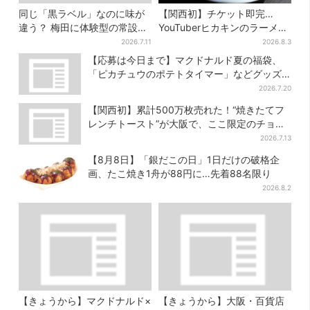
同じ「黒ラベル」なのに味が
【関西初】チケット即完…
違う？ 梅田に体験型の常設
YouTuberヒカキンのラーメン
店、“1人2杯まで”で0次会にも
店「みそきん」が大阪上陸！
2026.7.11
2026.8.3
便利
「待ってました」と話題
【応募は今日まで】マクドナルド夏の福袋、
「ピカチュウのポテトタイマー」などグッズ3
品＆商品券付きで3900円
2026.7.20
【関西初】累計500万枚売れた！“焼きたてフ
レンチトースト”が大阪で、ここ限定のチョコ
メニューも
2026.7.13
【8月8日】「銀だこの日」1日だけの破格企
画、たこ焼き1舟が88円に…先着88名限り
2026.8.2
【きょうから】マクドナルド×
【きょうから】大阪・百貨店