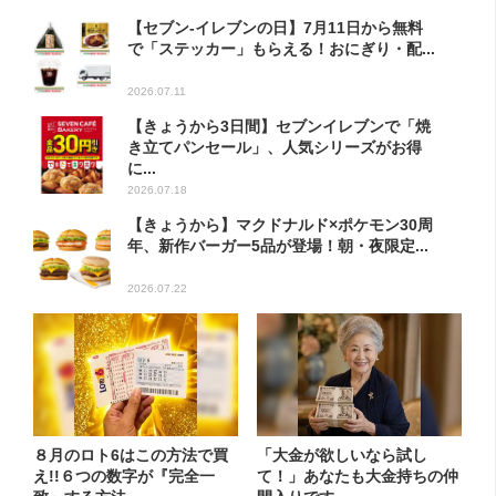
【セブン‐イレブンの日】7月11日から無料
で「ステッカー」もらえる！おにぎり・配...
2026.07.11
【きょうから3日間】セブンイレブンで「焼
き立てパンセール」、人気シリーズがお得
に...
2026.07.18
【きょうから】マクドナルド×ポケモン30周
年、新作バーガー5品が登場！朝・夜限定...
2026.07.22
８月のロト6はこの方法で買
「大金が欲しいなら試し
え!!６つの数字が『完全一
て！」あなたも大金持ちの仲