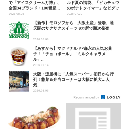
で「アイスクリーム万博」、
ルド夏の福袋、「ピカチュウ
全国34ブランド・100種超...
のポテトタイマー」などグッ
ズ...
2026.08.05
2026.07.20
【新作】モロゾフから「大阪土産」登場、通
天閣のサクサクスイーツ 6カ所で順次発売
2026.08.06
【あすから】マクドナルド×森永の人気お菓
子！「チョコボール」「ミルクキャラメ
ル」...
2026.07.14
大阪・淀屋橋に「人気スーパー」初日から行
列！惣菜＆弁当コーナーは大幅に拡大…人
気...
2026.08.06
Recommended by