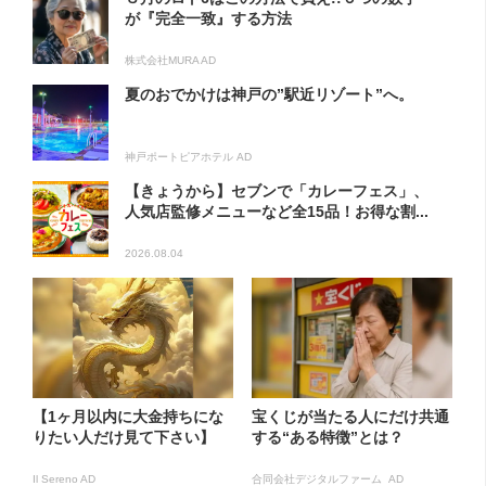
が『完全一致』する方法
株式会社MURA AD
夏のおでかけは神戸の”駅近リゾート”へ。
神戸ポートピアホテル AD
【きょうから】セブンで「カレーフェス」、
人気店監修メニューなど全15品！お得な割...
2026.08.04
【1ヶ月以内に大金持ちにな
宝くじが当たる人にだけ共通
りたい人だけ見て下さい】
する“ある特徴”とは？
Il Sereno AD
合同会社デジタルファーム AD