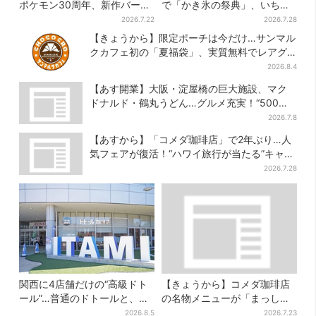
ポケモン30周年、新作バーガ
で「かき氷の祭典」、いち
ー5品が登場！朝・夜限定メニ
ご・イチジク・紅茶・チー
2026.7.22
2026.7.28
ューも
ズ…17店舗のメニュー集結
【きょうから】限定ポーチは今だけ…サンマル
クカフェ初の「夏福袋」、実質無料でレアグ
ッズが手に入る
2026.8.4
【あす開業】大阪・淀屋橋の巨大施設、マク
ドナルド・鶴丸うどん…グルメ充実！“500円
前後ランチ”も叶う
2026.7.8
【あすから】「コメダ珈琲店」で2年ぶり…人
気フェアが復活！“ハワイ旅行が当たる”キャン
ペーンも
2026.7.28
関西に4店舗だけの“高級ドト
【きょうから】コメダ珈琲店
ール”…普通のドトールと、何
の名物メニューが「まっし
が違う？コーヒーは約2倍の
ろ」に…期間限定の2品が登場
2026.8.5
2026.7.23