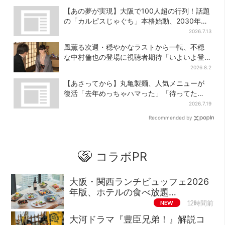
600円
【あの夢が実現】大阪で100人超の行列！話題
の「カルピスじゃぐち」本格始動、2030年ま
でに1000台へ
2026.7.13
風薫る次週・穏やかなラストから一転、不穏
な中村倫也の登場に視聴者期待「いよいよ登
場だ」
2026.8.2
【あさってから】丸亀製麺、人気メニューが
復活「去年めっちゃハマった」「待ってた
よ！」「夏の救世主」
2026.7.19
Recommended by
コラボPR
大阪・関西ランチビュッフェ2026
年版、ホテルの食べ放題…
NEW
12時間前
大河ドラマ『豊臣兄弟！』解説コ