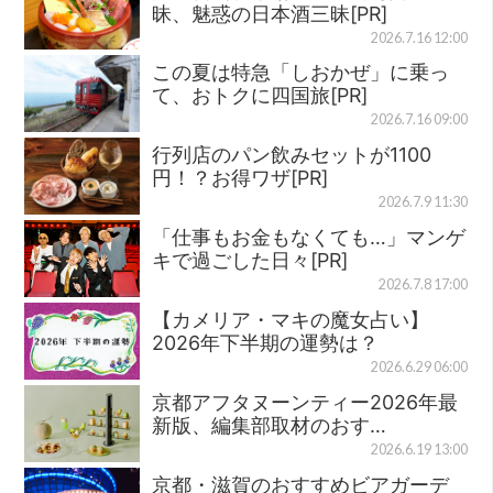
昧、魅惑の日本酒三昧[PR]
2026.7.16 12:00
この夏は特急「しおかぜ」に乗っ
て、おトクに四国旅[PR]
2026.7.16 09:00
行列店のパン飲みセットが1100
円！？お得ワザ[PR]
2026.7.9 11:30
「仕事もお金もなくても…」マンゲ
キで過ごした日々[PR]
2026.7.8 17:00
【カメリア・マキの魔女占い】
2026年下半期の運勢は？
2026.6.29 06:00
京都アフタヌーンティー2026年最
新版、編集部取材のおす…
2026.6.19 13:00
京都・滋賀のおすすめビアガーデ