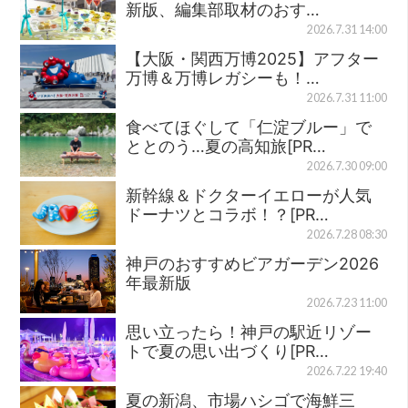
新版、編集部取材のおす…
2026.7.31 14:00
【大阪・関西万博2025】アフター
万博＆万博レガシーも！…
2026.7.31 11:00
食べてほぐして「仁淀ブルー」で
ととのう…夏の高知旅[PR…
2026.7.30 09:00
新幹線＆ドクターイエローが人気
ドーナツとコラボ！？[PR…
2026.7.28 08:30
神戸のおすすめビアガーデン2026
年最新版
2026.7.23 11:00
思い立ったら！神戸の駅近リゾー
トで夏の思い出づくり[PR…
2026.7.22 19:40
夏の新潟、市場ハシゴで海鮮三