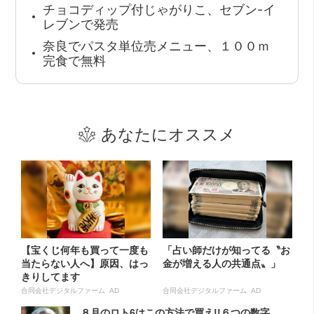
チョコディップ付じゃがりこ、セブン-イ
レブンで発売
奈良でパスタ単位売メニュー、１００ｍ
完食で無料
あなたにオススメ
【宝くじ何年も買って一度も
「占い師だけが知ってる〝お
当たらない人へ】原因、はっ
金が増える人の共通点〟」
きりしてます
合同会社デジタルファーム AD
合同会社デジタルファーム AD
８月のロト6はこの方法で買え!!６つの数字