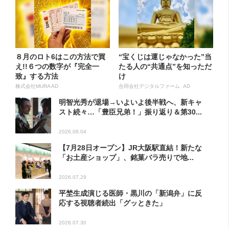
８月のロト6はこの方法で買
“宝くじは運じゃなかった”当
え!!６つの数字が『完全一
たる人の“共通点”を知っただ
致』する方法
け
株式会社MURA AD
合同会社デジタルファーム AD
明智光秀が退場→いよいよ後半戦へ、新キャ
スト続々…「豊臣兄弟！」振り返り＆第30...
2026.08.04
【7月28日オープン】JR大阪駅直結！新たな
「お土産ショップ」、銘菓バラ売りで地...
2026.07.29
平埜生成演じる医師・黒川の「新潟弁」に反
応する視聴者続出「グッときた」
2026.07.30