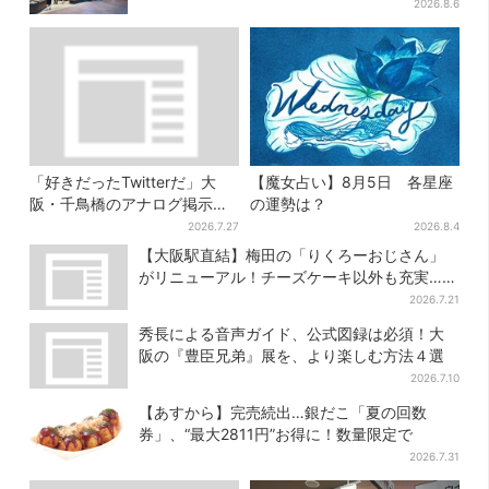
品は？
2026.8.6
「好きだったTwitterだ」大
【魔女占い】8月5日 各星座
阪・千鳥橋のアナログ掲示板
の運勢は？
が話題、かつて駅にあった“伝
2026.7.27
2026.8.4
言板”がモデルに
【大阪駅直結】梅田の「りくろーおじさん」
がリニューアル！チーズケーキ以外も充実…並
ばず買える「ロッカー」も設置
2026.7.21
秀長による音声ガイド、公式図録は必須！大
阪の『豊臣兄弟』展を、より楽しむ方法４選
2026.7.10
【あすから】完売続出…銀だこ「夏の回数
券」、“最大2811円”お得に！数量限定で
2026.7.31