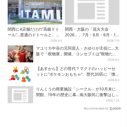
関西に4店舗だけの“高級ドト
関西・大阪の「花火大会
ール”…普通のドトールと、何
2026」、7月・8月・9月・10
が違う？コーヒーは約2倍の
月開催まとめ
2026.8.5
2026.7.15
600円
マユリカ中谷の元同居人・さゆりが主役に…大
阪で「呪物展」開催、コンセプトは“呪物たち
のお茶会”
2026.8.2
【あすから】どの世代？マクドのハッピーセ
ットに“ポケモンおもちゃ”、歴代30匹に「懐
かしい」と喜びの声
2026.8.5
りんくうの商業施設「シークル」が10月末に
閉館、19年の歴史に幕…南大阪民に衝撃はし
る
2026.7.24
Recommended by