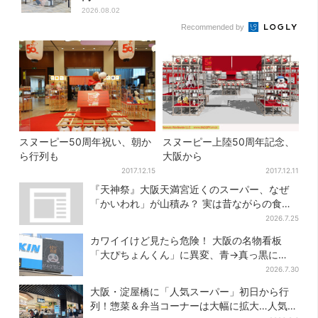
2026.08.02
Recommended by
スヌーピー50周年祝い、朝か
スヌーピー上陸50周年記念、
ら行列も
大阪から
2017.12.15
2017.12.11
『天神祭』大阪天満宮近くのスーパー、なぜ
「かいわれ」が山積み？ 実は昔ながらの食文
化
2026.7.25
カワイイけど見たら危険！ 大阪の名物看板
「大ぴちょんくん」に異変、青→真っ黒に…
2026.7.30
大阪・淀屋橋に「人気スーパー」初日から行
列！惣菜＆弁当コーナーは大幅に拡大…人気商