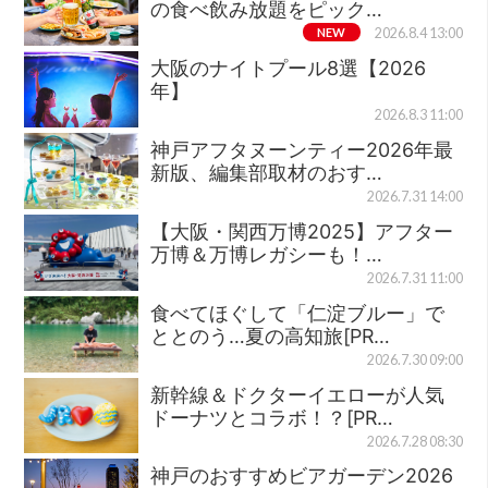
の食べ飲み放題をピック…
NEW
2026.8.4 13:00
大阪のナイトプール8選【2026
年】
2026.8.3 11:00
神戸アフタヌーンティー2026年最
新版、編集部取材のおす…
2026.7.31 14:00
【大阪・関西万博2025】アフター
万博＆万博レガシーも！…
2026.7.31 11:00
食べてほぐして「仁淀ブルー」で
ととのう…夏の高知旅[PR…
2026.7.30 09:00
新幹線＆ドクターイエローが人気
ドーナツとコラボ！？[PR…
2026.7.28 08:30
神戸のおすすめビアガーデン2026