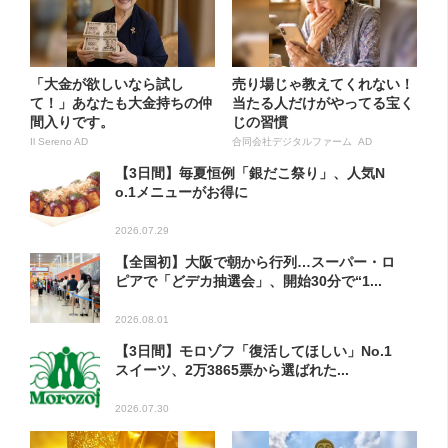
「大金が欲しいなら試し
売り場じゃ教えてくれない！
て！」あなたも大金持ちの仲
当たる人だけがやってる宝く
間入りです。
じの習慣
Il Sereno AD
合同会社デジタルファーム AD
【3日間】毎夏恒例「銀だこ祭り」、人気N
o.1メニューがお得に
2026.07.29
【全国初】大阪で朝から行列…スーパー・ロ
ピアで「どデカ抽選会」、開始30分で“1...
2026.08.01
【3日間】モロゾフ「復活してほしい」No.1
スイーツ、2万3865票から選ばれた...
2026.07.30