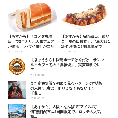
【あすから】「コメダ珈琲
【あすから】完売続出…銀だ
店」で2年ぶり…人気フェア
こ「夏の回数券」、“最大281
が復活！“ハワイ旅行が当た
1円”お得に！数量限定で
る”...
2026.07.28
2026.07.31
【きょうから】限定ポーチは今だけ…サンマ
ルクカフェ初の「夏福袋」、実質無料でレ
ア...
2026.08.04
また史実無視？初めて見るパターンの“明智
の末路”…実は、ありえなくもない！？
【豊...
2026.07.29
【あすから】大阪・なんばで“アイス1万
個”無料配布…2日間限定で、ロッテの人気
商...