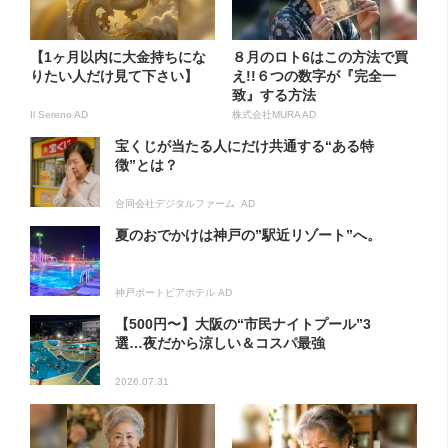
【1ヶ月以内に大金持ちにな
８月のロト6はこの方法で買
りたい人だけ見て下さい】
え!!６つの数字が『完全一
致』する方法
Il Sereno AD
株式会社MURA AD
宝くじが当たる人にだけ共通する“ある特
徴”とは？
合同会社デジタルファーム AD
夏のおでかけは神戸の”駅近リゾート”へ。
神戸ポートピアホテル AD
【500円〜】大阪の“市民ナイトプール”3
選…夜だから涼しい＆コスパ最強
2026.07.31