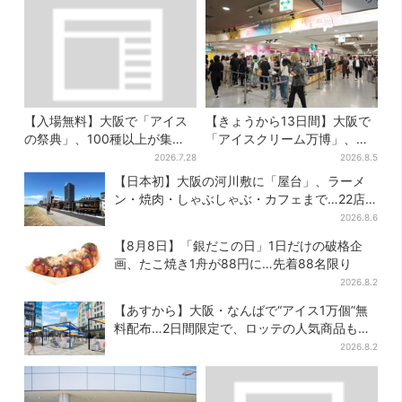
【入場無料】大阪で「アイス
【きょうから13日間】大阪で
の祭典」、100種以上が集
「アイスクリーム万博」、全
結！グッズ＆タダ券が当たる
国34ブランド・100種超…初
2026.7.28
2026.8.5
巨大ガチャも
登場の「チョコソフト」に行
【日本初】大阪の河川敷に「屋台」、ラーメ
列
ン・焼肉・しゃぶしゃぶ・カフェまで…22店
舗がオープン
2026.8.6
【8月8日】「銀だこの日」1日だけの破格企
画、たこ焼き1舟が88円に…先着88名限り
2026.8.2
【あすから】大阪・なんばで“アイス1万個”無
料配布…2日間限定で、ロッテの人気商品もら
える
2026.8.2