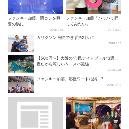
ファンキー加藤、関コレを興
ファンキー加藤「パラパラ踊
奮の渦に
ってみたい」
2016.9.18
2018.3.24
ガリクソン 完走できず角刈りに
2016.2.14
【500円〜】大阪の“市民ナイトプール”3選…
夜だから涼しい＆コスパ最強
2026.7.31
ファンキー加藤、応援ワード枯渇！?
2016.10.10