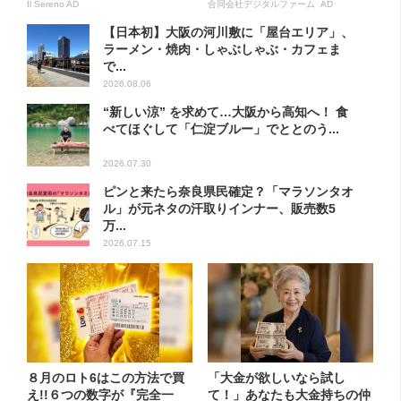
Il Sereno AD
合同会社デジタルファーム AD
【日本初】大阪の河川敷に「屋台エリア」、
ラーメン・焼肉・しゃぶしゃぶ・カフェま
で...
2026.08.06
“新しい涼” を求めて…大阪から高知へ！ 食
べてほぐして「仁淀ブルー」でととのう...
2026.07.30
ピンと来たら奈良県民確定？「マラソンタオ
ル」が元ネタの汗取りインナー、販売数5
万...
2026.07.15
８月のロト6はこの方法で買
「大金が欲しいなら試し
え!!６つの数字が『完全一
て！」あなたも大金持ちの仲