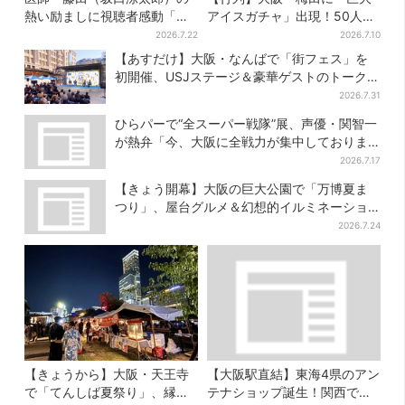
熱い励ましに視聴者感動「泣
アイスガチャ」出現！50人以
かされると思ってなかった」
上が列…初日は即終了、残る
2026.7.22
2026.7.10
開催日は？
【あすだけ】大阪・なんばで「街フェス」を
初開催、USJステージ＆豪華ゲストのトークシ
ョーも！参加無料で
2026.7.31
ひらパーで“全スーパー戦隊”展、声優・関智一
が熱弁「今、大阪に全戦力が集中しておりま
す」
2026.7.17
【きょう開幕】大阪の巨大公園で「万博夏ま
つり」、屋台グルメ＆幻想的イルミネーショ
ン…計27日間開催
2026.7.24
【きょうから】大阪・天王寺
【大阪駅直結】東海4県のアン
で「てんしば夏祭り」、縁日
テナショップ誕生！関西では