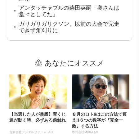
アンタッチャブルの柴田英嗣「奥さんは
堂々としてた」
ガリガリガリクソン、以前の大会で完走
できず角刈りに
あなたにオススメ
【当選した人が暴露】宝くじ
８月のロト6はこの方法で買
運が動く時、必ずある前触れ
え!!６つの数字が『完全一
致』する方法
合同会社デジタルファーム AD
株式会社MURA AD