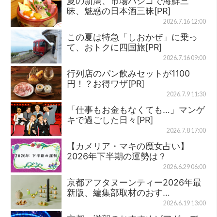
夏の新潟、市場ハシゴで海鮮三
昧、魅惑の日本酒三昧[PR]
2026.7.16 12:00
この夏は特急「しおかぜ」に乗っ
て、おトクに四国旅[PR]
2026.7.16 09:00
行列店のパン飲みセットが1100
円！？お得ワザ[PR]
2026.7.9 11:30
「仕事もお金もなくても…」マンゲ
キで過ごした日々[PR]
2026.7.8 17:00
【カメリア・マキの魔女占い】
2026年下半期の運勢は？
2026.6.29 06:00
京都アフタヌーンティー2026年最
新版、編集部取材のおす…
2026.6.19 13:00