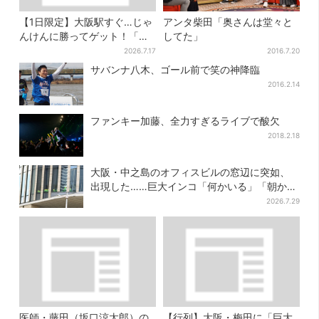
【1日限定】大阪駅すぐ…じゃ
アンタ柴田「奥さんは堂々と
んけんに勝ってゲット！「阪
してた」
神タイガースうちわ」と「ス
2026.7.17
2016.7.20
イカ」の無料配布
サバンナ八木、ゴール前で笑の神降臨
2016.2.14
ファンキー加藤、全力すぎるライブで酸欠
2018.2.18
大阪・中之島のオフィスビルの窓辺に突如、
出現した……巨大インコ「何かいる」「朝から
ビビった」、その正体とは？
2026.7.29
医師・藤田（坂口涼太郎）の
【行列】大阪・梅田に「巨大