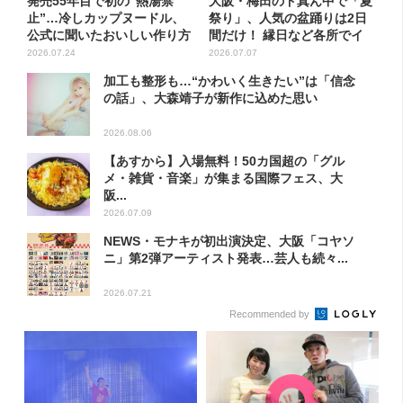
発売55年目で初の“熱湯禁
大阪・梅田のド真ん中で「夏
止”…冷しカップヌードル、
祭り」、人気の盆踊りは2日
公式に聞いたおいしい作り方
間だけ！ 縁日など各所でイ
を...
ベ...
2026.07.24
2026.07.07
加工も整形も…“かわいく生きたい”は「信念
の話」、大森靖子が新作に込めた思い
2026.08.06
【あすから】入場無料！50カ国超の「グル
メ・雑貨・音楽」が集まる国際フェス、大
阪...
2026.07.09
NEWS・モナキが初出演決定、大阪「コヤソ
ニ」第2弾アーティスト発表…芸人も続々...
2026.07.21
Recommended by