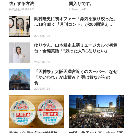
致』する方法
間入りです。
株式会社MURA AD
Il Sereno AD
岡村隆史に初オファー「勇気を振り絞った」
…16年続く『月刊コント』が200回迎え...
2026.07.08
ゆりやん、山本耕史主演ミュージカルで初舞
台・全編英語「“残った人”になりたい」
2026.07.08
『天神祭』大阪天満宮近くのスーパー、なぜ
「かいわれ」が山積み？ 実は昔ながらの
食...
2026.07.25