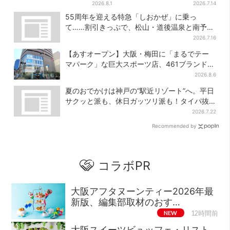
や盆踊り…涼しいスプラッシ
ここでしか買えない限定グル
2026.8.1
2026.7.14
ュタイムも！2日間だけ
メも
55周年を迎える特急「しおかぜ」に乗っ
て……割引きっぷで、松山・道後温泉と南予を
満喫【大阪から愛媛へおトク旅】
2026.7.16
【あすオープン】大阪・梅田に「まるでテー
マパーク」な巨大スポーツ店、461ブランド集
結！ 6フロアをまとめて紹介
2026.8.6
夏のおでかけは神戸の”駅近リゾート”へ。平日
サクッと派も、休日ガッツリ派も！タイパ抜
群、約20種の楽しみ方
2026.7.22
Recommended by
コラボPR
大阪アフタヌーンティー2026年最
新版、編集部取材のおす…
NEW
12時間前
大阪スイーツビュッフェ・リスト