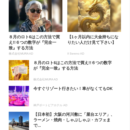
８月のロト6はこの方法で買
【1ヶ月以内に大金持ちにな
え!!６つの数字が『完全一
りたい人だけ見て下さい】
致』する方法
株式会社MURA AD
Il Sereno AD
８月のロト6はこの方法で買え!!６つの数字
が『完全一致』する方法
株式会社MURA AD
今すぐリゾート行きたい！車がなくてもOK
神戸ポートピアホテル AD
【日本初】大阪の河川敷に「屋台エリア」、
ラーメン・焼肉・しゃぶしゃぶ・カフェま
で...