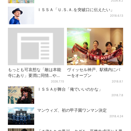
ッセージを告白
2026.8.2
ＩＳＳＡ「Ｕ.Ｓ.Ａ.を突破口に伝えたい」
2018.6.13
もっとも可哀想な「敵は本能
ヴィッセル神戸、駅構内にバ
寺にあり」要潤に同情…やっ
ーをオープン
てない“毒殺”、元上司の裏切
2026.7.15
2018.8.1
り【豊臣兄弟】
ＩＳＳＡが舞台「俺でいいのかな」
2018.7.8
マンウィズ、初の甲子園ワンマン決定
2018.4.24