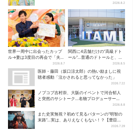
たるもの」
2026.8.2
世界一周中に出会ったカップ
関西に4店舗だけの“高級ドト
ル→妻は3度目の再会で「夫の
ール”…普通のドトールと、何
顔の良さを認識」ジョージア
が違う？コーヒーは約2倍の
2026.8.7
2026.8.5
の酒場で急接近
600円
医師・藤田（坂口涼太郎）の熱い励ましに視
聴者感動「泣かされると思ってなかった」
2026.7.22
ノブコブ吉村崇、大阪のイベントで河合郁人
と突然のサシトーク…名物プロデューサー
の“無茶振り”に混乱「狂ってる！」
2026.8.8
また史実無視？初めて見るパターンの“明智の
末路”…実は、ありえなくもない！？【豊臣兄
弟】
2026.7.29