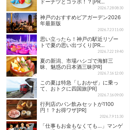
ドーナツとコラボ！？[PR…
2026.7.28 08:30
神戸のおすすめビアガーデン2026
年最新版
2026.7.23 11:00
思い立ったら！神戸の駅近リゾー
トで夏の思い出づくり[PR…
2026.7.22 19:40
夏の新潟、市場ハシゴで海鮮三
昧、魅惑の日本酒三昧[PR]
2026.7.16 12:00
この夏は特急「しおかぜ」に乗っ
て、おトクに四国旅[PR]
2026.7.16 09:00
行列店のパン飲みセットが1100
円！？お得ワザ[PR]
2026.7.9 11:30
「仕事もお金もなくても…」マンゲ