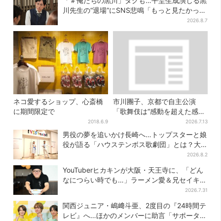
「＃俺たちの黒川」タグも…平埜生成演じる黒
川先生の“退場”にSNS悲鳴「もっと見たかっ
た」
2026.8.7
ネコ愛するショップ、心斎橋
市川團子、京都で自主公演
に期間限定で
「歌舞伎は“感動を超えた感
動”がある」戦友・市川染五郎
2018.6.9
2026.7.13
も
男役の夢を追いかけ長崎へ…トップスターと娘
役が語る「ハウステンボス歌劇団」とは？大
阪で初公演開催
2026.8.2
YouTuberヒカキンが大阪・天王寺に、「どん
なにつらい時でも…」ラーメン愛＆兄セイキン
との思い出を語る
2026.7.31
関西ジュニア・嶋﨑斗亜、2度目の『24時間テ
レビ』へ…ほかのメンバーに助言「サポーター