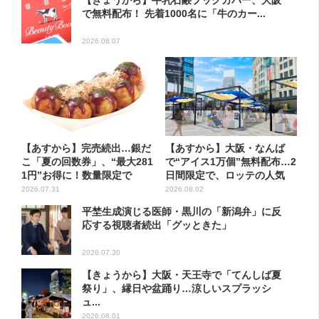
【きょうから】牛乳石鹸ブックカバー、大阪
で無料配布！ 先着1000名に「牛のカー...
2026.08.07
【あすから】完売続出…銀だ
【あすから】大阪・なんば
こ「夏の回数券」、“最大281
で“アイス1万個”無料配布…2
1円”お得に！数量限定で
日間限定で、ロッテの人気
商...
2026.07.31
2026.08.02
平埜生成演じる医師・黒川の「新潟弁」に反
応する視聴者続出「グッときた」
2026.07.30
【きょうから】大阪・天王寺で「てんしば夏
祭り」、縁日や盆踊り…涼しいスプラッシ
ュ...
2026.08.01