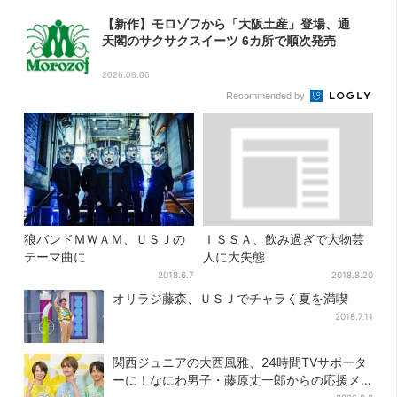
【新作】モロゾフから「大阪土産」登場、通
天閣のサクサクスイーツ 6カ所で順次発売
2026.08.06
Recommended by
狼バンドＭＷＡＭ、ＵＳＪの
ＩＳＳＡ、飲み過ぎで大物芸
テーマ曲に
人に大失態
2018.6.7
2018.8.20
オリラジ藤森、ＵＳＪでチャラく夏を満喫
2018.7.11
関西ジュニアの大西風雅、24時間TVサポータ
ーに！なにわ男子・藤原丈一郎からの応援メ