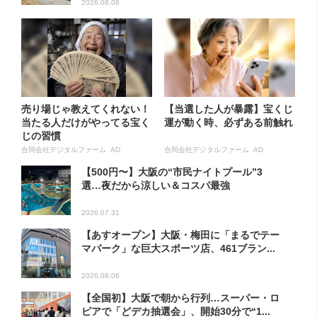
2026.08.06
売り場じゃ教えてくれない！
【当選した人が暴露】宝くじ
当たる人だけがやってる宝く
運が動く時、必ずある前触れ
じの習慣
合同会社デジタルファーム AD
合同会社デジタルファーム AD
【500円〜】大阪の“市民ナイトプール”3
選…夜だから涼しい＆コスパ最強
2026.07.31
【あすオープン】大阪・梅田に「まるでテー
マパーク」な巨大スポーツ店、461ブラン...
2026.08.06
【全国初】大阪で朝から行列…スーパー・ロ
ピアで「どデカ抽選会」、開始30分で“1...