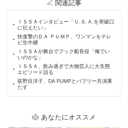
関連記事
ＩＳＳＡインタビュー「Ｕ.Ｓ.Ａ.を突破口
に伝えたい」
快進撃のＤＡ ＰＵＭＰ、ワンマンをテレ
ビ生中継
ＩＳＳＡが舞台でフック船長役「俺でい
いのかな」
ＩＳＳＡ、飲み過ぎで大物芸人に大失態
エピソード語る
荻野目洋子、DA PUMPとバブリー共演果
たす
あなたにオススメ