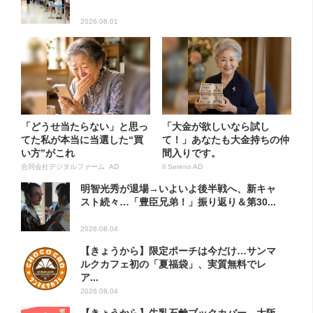
2026.08.01
「どうせ当たらない」と思っ
「大金が欲しいなら試し
てた私が本当に当選した“買
て！」あなたも大金持ちの仲
い方”がこれ
間入りです。
合同会社デジタルファーム AD
Il Sereno AD
明智光秀が退場→いよいよ後半戦へ、新キャ
スト続々…「豊臣兄弟！」振り返り＆第30...
2026.08.04
【きょうから】限定ポーチは今だけ…サンマ
ルクカフェ初の「夏福袋」、実質無料でレ
ア...
2026.08.04