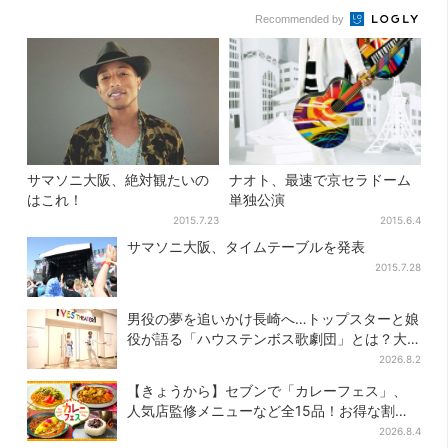
Recommended by
サマソニ大阪、絶対観たいの
ナオト、最速で京セラドーム
はこれ！
単独公演
2015.7.23
2015.6.4
サマソニ大阪、タイムテーブルを発表
2015.7.28
男役の夢を追いかけ長崎へ…トップスターと娘
役が語る「ハウステンボス歌劇団」とは？大
阪で初公演開催
2026.8.2
【きょうから】セブンで「カレーフェス」、
人気店監修メニューなど全15品！お得な割引
キャンペーンは2週間だけ
2026.8.4