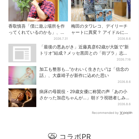
香取慎吾「僕に遊ぶ場所を作
梅田のタワレコ、デイリーチ
ってくれているのかも」、異
ャートに異変？ アイドルに混
色バラエティ『しんごの芽』
じり“マユリカ”が1位に…お笑
2026.7.31
2026.8.6
で感じた読売テレビの“パンク
いが強すぎる理由とは
「最後の悪あがき」近藤真彦62歳が大阪で“新
精神”
トリオ”結成？メッセ黒田との「街ブラ」志願
し天満橋、京橋へ
2026.7.16
加工も整形も…“かわいく生きたい”は「信念の
話」、大森靖子が新作に込めた思い
2026.8.6
病床の母親役・29歳女優に称賛の声「あの小
さかった加恋ちゃんが…」朝ドラ視聴者しみじ
み
2026.8.6
Recommended by
コラボPR