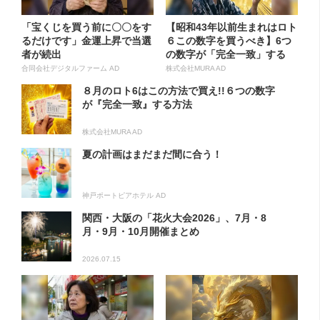
「宝くじを買う前に〇〇をす
【昭和43年以前生まれはロト
るだけです」金運上昇で当選
６この数字を買うべき】6つ
者が続出
の数字が「完全一致」する
方...
合同会社デジタルファーム AD
株式会社MURA AD
８月のロト6はこの方法で買え!!６つの数字
が『完全一致』する方法
株式会社MURA AD
夏の計画はまだまだ間に合う！
神戸ポートピアホテル AD
関西・大阪の「花火大会2026」、7月・8
月・9月・10月開催まとめ
2026.07.15