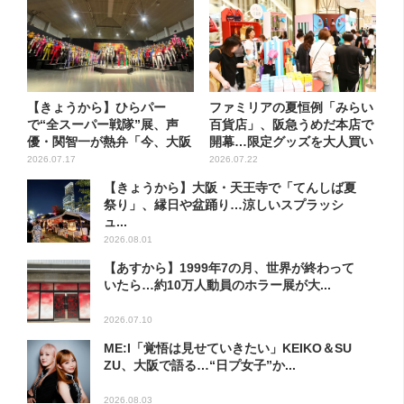
【きょうから】ひらパー
ファミリアの夏恒例「みらい
で“全スーパー戦隊”展、声
百貨店」、阪急うめだ本店で
優・関智一が熱弁「今、大阪
開幕…限定グッズを大人買い
に全戦...
す...
2026.07.17
2026.07.22
【きょうから】大阪・天王寺で「てんしば夏
祭り」、縁日や盆踊り…涼しいスプラッシ
ュ...
2026.08.01
【あすから】1999年7の月、世界が終わって
いたら…約10万人動員のホラー展が大...
2026.07.10
ME:I「覚悟は見せていきたい」KEIKO＆SU
ZU、大阪で語る…“日プ女子”か...
2026.08.03