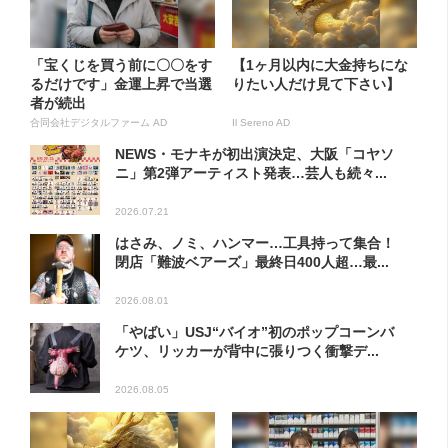
「宝くじを買う前に〇〇をす
【1ヶ月以内に大金持ちにな
るだけです」金運上昇で当選
りたい人だけ見て下さい】
者が続出
合同会社デジタルファーム AD
Il Sereno AD
NEWS・モナキが初出演決定、大阪「コヤソ
ニ」第2弾アーティスト発表…芸人も続々...
2026.07.21
はさみ、ノミ、ハンマー…工具持って集合！
閉店「難波ベアーズ」最終日400人超…最...
2026.08.01
「やばい」USJ“バイオ”初のポップコーンバ
ケツ、リッカーが背中に張りつく衝撃デ...
2026.08.05