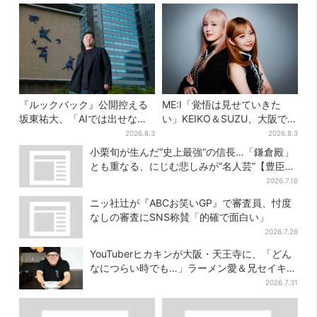
『ルックバック』公開控える
ME:I「覚悟は見せていきた
坂東祐大、「AIでは出せない
い」KEIKO＆SUZU、大阪で語
質感がある」映画音楽へのこ
る…“日プ女子”からの3年間
2026.8.3
2026.8.3
だわり
と、7人で目指す夢
小栗旬が生んだ“史上最強”の信長…「鎌倉殿」
とも重なる、にじむ悲しみが“名人芸”【豊臣兄
弟】
2026.7.16
ニッ社辻が『ABCお笑いGP』で審査員、忖度
なしの審査にSNS称賛「的確で面白い」
2026.7.26
YouTuberヒカキンが大阪・天王寺に、「どん
なにつらい時でも…」ラーメン愛＆兄セイキン
との思い出を語る
2026.7.31