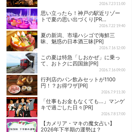
2026.7.23 11:00
思い立ったら！神戸の駅近リゾー
トで夏の思い出づくり[PR…
2026.7.22 19:40
夏の新潟、市場ハシゴで海鮮三
昧、魅惑の日本酒三昧[PR]
2026.7.16 12:00
この夏は特急「しおかぜ」に乗っ
て、おトクに四国旅[PR]
2026.7.16 09:00
行列店のパン飲みセットが1100
円！？お得ワザ[PR]
2026.7.9 11:30
「仕事もお金もなくても…」マンゲ
キで過ごした日々[PR]
2026.7.8 17:00
【カメリア・マキの魔女占い】
2026年下半期の運勢は？