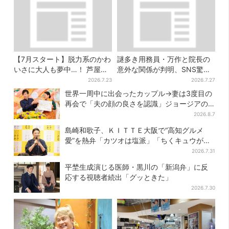
【7月スタート】脱力系のかわ
謎多き用務員・万作と院長の
いさに大人も夢中…！ 芦屋の
意外な関係が判明、SNS驚き
美術館で「チェコ絵本」展、
「そうだったのか」
2026.7.23
2026.7.27
老舗文具メーカーのグッズに
世界一周中に出会ったカップル→妻は3度目の
も注目
再会で「夫の顔の良さを認識」ジョージアの
酒場で急接近
2026.8.7
島崎和歌子、ＫＩＴＴＥ大阪で“高知グルメ
愛”を熱弁「カツオは塩派」「ちくキュウがお
つまみ」
2026.7.31
平埜生成演じる医師・黒川の「新潟弁」に反
応する視聴者続出「グッときた」
2026.7.30