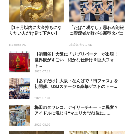
【1ヶ月以内に大金持ちにな
「たばこ税なし」思わぬ朗報
りたい人だけ見て下さい】
に喫煙者が群がる新型タバコ
Il Sereno AD
株式会社HAL AD
【初開催】大阪に「ジブリパーク」が出現！
世界観がすごい…細かな仕掛け＆巨大フォ
ト...
2026.07.18
【あすだけ】大阪・なんばで「街フェス」を
初開催、USJステージ＆豪華ゲストのトー...
2026.07.31
梅田のタワレコ、デイリーチャートに異変？
アイドルに混じり“マユリカ”が1位に…...
2026.08.06