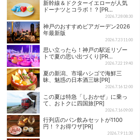
新幹線＆ドクターイエローが人気
ドーナツとコラボ！？[PR…
2026.7.28 08:30
神戸のおすすめビアガーデン2026
年最新版
2026.7.23 11:00
思い立ったら！神戸の駅近リゾー
トで夏の思い出づくり[PR…
2026.7.22 19:40
夏の新潟、市場ハシゴで海鮮三
昧、魅惑の日本酒三昧[PR]
2026.7.16 12:00
この夏は特急「しおかぜ」に乗っ
て、おトクに四国旅[PR]
2026.7.16 09:00
行列店のパン飲みセットが1100
円！？お得ワザ[PR]
2026.7.9 11:30