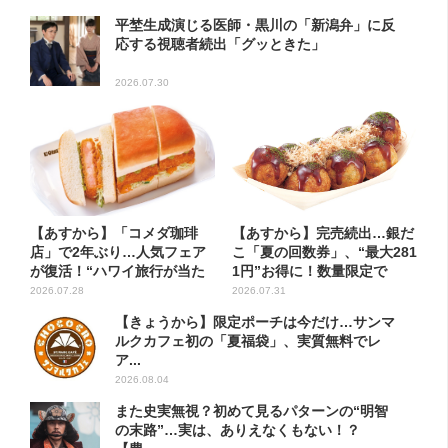
平埜生成演じる医師・黒川の「新潟弁」に反
応する視聴者続出「グッときた」
2026.07.30
【あすから】「コメダ珈琲
【あすから】完売続出…銀だ
店」で2年ぶり…人気フェア
こ「夏の回数券」、“最大281
が復活！“ハワイ旅行が当た
1円”お得に！数量限定で
る”...
2026.07.28
2026.07.31
【きょうから】限定ポーチは今だけ…サンマ
ルクカフェ初の「夏福袋」、実質無料でレ
ア...
2026.08.04
また史実無視？初めて見るパターンの“明智
の末路”…実は、ありえなくもない！？