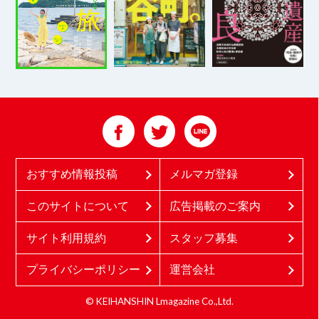
おすすめ情報投稿
メルマガ登録
このサイトについて
広告掲載のご案内
サイト利用規約
スタッフ募集
プライバシーポリシー
運営会社
© KEIHANSHIN Lmagazine Co.,Ltd.