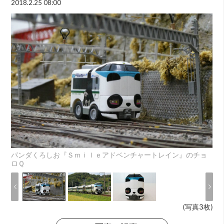
2018.2.25 08:00
パンダくろしお『Ｓｍｉｌｅアドベンチャートレイン』のチョ
ロＱ
(写真3枚)