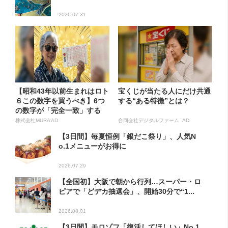
2026.07.31
【昭和43年以前生まれはロト
宝くじが当たる人にだけ共通
６この数字を買うべき】6つ
する“ある特徴”とは？
の数字が「完全一致」する
方...
株式会社MURA AD
合同会社デジタルファーム AD
【3日間】毎夏恒例「銀だこ祭り」、人気N
o.1メニューがお得に
2026.07.29
【全国初】大阪で朝から行列…スーパー・ロ
ピアで「どデカ抽選会」、開始30分で“1...
2026.08.01
【3日間】モロゾフ「復活してほしい」No.1