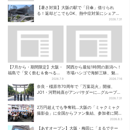
【暑さ対策】大阪の駅で「日傘」借りられ
る！返却どこでもOK、熱中症対策にシェアサ
ービス拡大
2026.7.31
【7月から・期間限定】大阪・
関西から最短1時間の新潟へ！
福島で「安く飲む＆食べる」
市場ハシゴで海鮮三昧、魅惑
お得ワザ → 行列店のパン飲み
の日本酒、発酵グルメも
2026.7.9
2026.7.16
セット1100円など……人気店
奈良・橿原市70周年で「万葉花火」開催、
から4選
JO1・河野純喜がアンバサダーに…グループ楽
曲ともシンクロ
2026.7.31
2万円超えでも争奪戦…大阪の「ミャクミャク
撮影会」に全国からファン集結、参加者に聞
いた「それでも会いたい理由」
2026.8.3
【あすオープン】大阪・梅田に「まるでテー