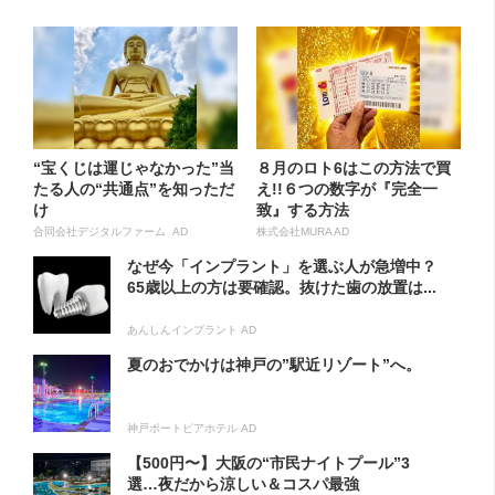
“宝くじは運じゃなかった”当
８月のロト6はこの方法で買
たる人の“共通点”を知っただ
え!!６つの数字が『完全一
け
致』する方法
合同会社デジタルファーム AD
株式会社MURA AD
なぜ今「インプラント」を選ぶ人が急増中？
65歳以上の方は要確認。抜けた歯の放置は...
あんしんインプラント AD
夏のおでかけは神戸の”駅近リゾート”へ。
神戸ポートピアホテル AD
【500円〜】大阪の“市民ナイトプール”3
選…夜だから涼しい＆コスパ最強