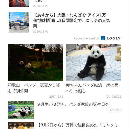
【豊...
2026.07.29
【あすから】大阪・なんばで“アイス1万
個”無料配布…2日間限定で、ロッテの人気
商...
2026.08.02
Recommended by
和歌山・パンダ、夜更かし姿
赤ちゃんパンダ結浜、姉の元
を特別公開
へ引っ越し
2017.12.15
2017.10.26
９月生が３頭も、パンダ家族の誕生日会
2017.9.5
【8月2日から】万博で注目集めた「ミャクミ