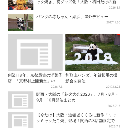
ャク焼き」初グッズ化！大阪・梅田だけの新
商品が登場
2026.8.1
パンダの赤ちゃん・結浜、屋外デビュー
2017.11.30
創業119年、京都最古の洋菓子
和歌山パンダ、年賀状用の撮
店…「京都村上開新堂」の新
影会を開催
ブランド誕生、行列店に
2026.7.8
2017.12.25
関西・大阪の「花火大会2026」、7月・8月・
9月・10月開催まとめ
2026.7.15
【今だけ】大阪・道頓堀くくるに新作「ミャ
クミャクたこ焼」登場！関西の8店舗限定で
2026.7.9