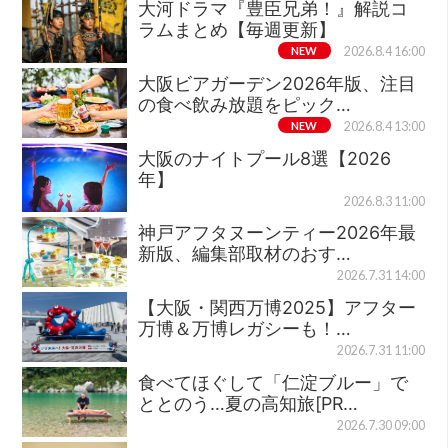
大河ドラマ『豊臣兄弟！』解説コ
ラムまとめ【毎週更新】
NEW
2026.8.4 16:00
大阪ビアガーデン2026年版、注目
の食べ飲み放題をピック…
NEW
2026.8.4 13:00
大阪のナイトプール8選【2026
年】
2026.8.3 11:00
神戸アフタヌーンティー2026年最
新版、編集部取材のおす…
2026.7.31 14:00
【大阪・関西万博2025】アフター
万博＆万博レガシーも！…
2026.7.31 11:00
食べてほぐして「仁淀ブルー」で
ととのう…夏の高知旅[PR…
2026.7.30 09:00