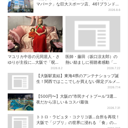
マパーク」な巨大スポーツ店、461ブランド集
結！ 6フロアをまとめて紹介
2026.8.6
マユリカ中谷の元同居人・さ
医師・藤田（坂口涼太郎）の
ゆりが主役に…大阪で「呪物
熱い励ましに視聴者感動「泣
展」開催、コンセプトは“呪物
かされると思ってなかった」
2026.8.2
2026.7.22
たちのお茶会”
【大阪駅直結】東海4県のアンテナショップ誕
生！関西ではここでしか買えない限定グルメ
も
2026.7.14
【500円〜】大阪の“市民ナイトプール”3選…
夜だから涼しい＆コスパ最強
2026.7.31
トトロ・ラピュタ・コクリコ坂…台所を再現！
大阪で「ジブリ」の世界に浸れる 「食」の展