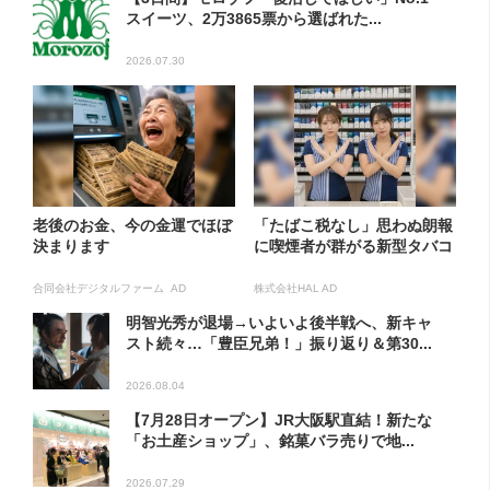
スイーツ、2万3865票から選ばれた...
2026.07.30
老後のお金、今の金運でほぼ
「たばこ税なし」思わぬ朗報
決まります
に喫煙者が群がる新型タバコ
合同会社デジタルファーム AD
株式会社HAL AD
明智光秀が退場→いよいよ後半戦へ、新キャ
スト続々…「豊臣兄弟！」振り返り＆第30...
2026.08.04
【7月28日オープン】JR大阪駅直結！新たな
「お土産ショップ」、銘菓バラ売りで地...
2026.07.29