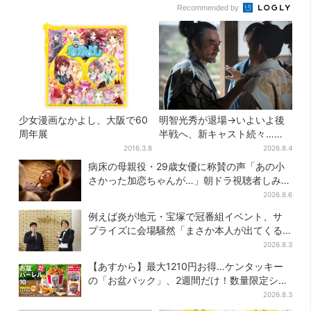
Recommended by
少女漫画なかよし、大阪で60
明智光秀が退場→いよいよ後
周年展
半戦へ、新キャスト続々…
「豊臣兄弟！」振り返り＆第
2016.3.8
2026.8.4
30回あらすじ
病床の母親役・29歳女優に称賛の声「あの小
さかった加恋ちゃんが…」朝ドラ視聴者しみじ
み
2026.8.6
例えば炎が地元・宝塚で冠番組イベント、サ
プライズに会場騒然「まさか本人が出てくる
とは…」
2026.8.3
【あすから】最大1210円お得…ケンタッキー
の「お盆パック」、2週間だけ！数量限定シー
ル付き
2026.8.3