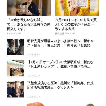
「大金が欲しいなら試し
８月のロト6はこの方法で買
て！」あなたも大金持ちの仲
え!!６つの数字が『完全一
間入りです。
致』する方法
Il Sereno AD
株式会社MURA AD
明智光秀が退場→いよいよ後半戦へ、新キャ
スト続々…「豊臣兄弟！」振り返り＆第30...
2026.08.04
【7月28日オープン】JR大阪駅直結！新たな
「お土産ショップ」、銘菓バラ売りで地...
2026.07.29
平埜生成演じる医師・黒川の「新潟弁」に反
応する視聴者続出「グッときた」
2026.07.30