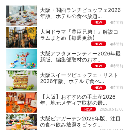
大阪・関西ランチビュッフェ2026
年版、ホテルの食べ放題…
NEW
4時間前
大河ドラマ『豊臣兄弟！』解説コ
ラムまとめ【毎週更新】
NEW
4時間前
大阪アフタヌーンティー2026年最
新版、編集部取材のおす…
NEW
4時間前
大阪スイーツビュッフェ・リスト
2026年版、ホテルで食べ…
NEW
4時間前
【大阪】おすすめの手土産2026
年、地元メディア取材の最…
NEW
2026.8.6 15:00
大阪ビアガーデン2026年版、注目
の食べ飲み放題をピック…