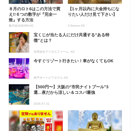
８月のロト6はこの方法で買
【1ヶ月以内に大金持ちにな
え!!６つの数字が『完全一
りたい人だけ見て下さい】
致』する方法
株式会社MURA AD
Il Sereno AD
宝くじが当たる人にだけ共通する“ある特
徴”とは？
合同会社デジタルファーム AD
今すぐリゾート行きたい！車がなくてもOK
神戸ポートピアホテル AD
【500円〜】大阪の“市民ナイトプール”3
選…夜だから涼しい＆コスパ最強
2026.07.31