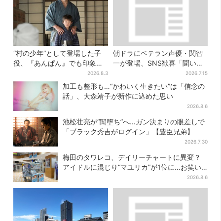
“村の少年”として登場した子
朝ドラにベテラン声優・関智
役、『あんぱん』でも印象的
一が登場、SNS歓喜「聞いた
だった…視聴者驚き「どうり
ことある声がすると思った
2026.8.3
2026.7.15
で演技上手だと」
ら！」
加工も整形も…“かわいく生きたい”は「信念の
話」、大森靖子が新作に込めた思い
2026.8.6
池松壮亮が“闇堕ち”へ…ガン決まりの眼差しで
「ブラック秀吉がログイン」【豊臣兄弟】
2026.7.30
梅田のタワレコ、デイリーチャートに異変？
アイドルに混じり“マユリカ”が1位に…お笑い
が強すぎる理由とは
2026.8.6