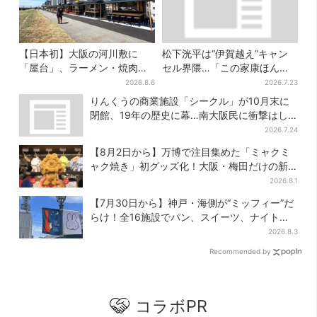
【日本初】大阪の河川敷に
松下洸平は“伊賀越え”キャン
「屋台」、ラーメン・焼肉・
セル界隈…「この家康ほんと
しゃぶしゃぶ・カフェまで…
憎たらしいな」【豊臣兄弟】
2026.8.6
2026.7.23
22店舗がオープン
りんくうの商業施設「シークル」が10月末に
閉館、19年の歴史に幕…南大阪民に衝撃はし
る
2026.7.24
【8月2日から】万博で注目集めた「ミャクミ
ャク焼き」初グッズ化！大阪・梅田だけの新
商品が登場
2026.8.1
【7月30日から】神戸・海側が“ミッフィー”だ
らけ！全16施設でパン、スイーツ、ナイトマ
ーケットも
2026.8.3
Recommended by
コラボPR