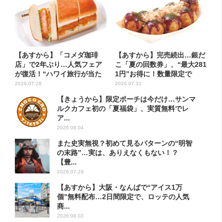
【あすから】「コメダ珈琲
【あすから】完売続出…銀だ
店」で2年ぶり…人気フェア
こ「夏の回数券」、“最大281
が復活！“ハワイ旅行が当た
1円”お得に！数量限定で
る”...
2026.07.28
2026.07.31
【きょうから】限定ポーチは今だけ…サンマ
ルクカフェ初の「夏福袋」、実質無料でレ
ア...
2026.08.04
また史実無視？初めて見るパターンの“明智
の末路”…実は、ありえなくもない！？
【豊...
2026.07.29
【あすから】大阪・なんばで“アイス1万
個”無料配布…2日間限定で、ロッテの人気
商...
2026.08.02