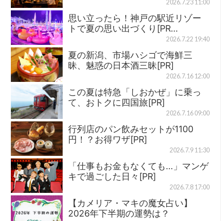
2026.7.23 11:00
思い立ったら！神戸の駅近リゾー
トで夏の思い出づくり[PR…
2026.7.22 19:40
夏の新潟、市場ハシゴで海鮮三
昧、魅惑の日本酒三昧[PR]
2026.7.16 12:00
この夏は特急「しおかぜ」に乗っ
て、おトクに四国旅[PR]
2026.7.16 09:00
行列店のパン飲みセットが1100
円！？お得ワザ[PR]
2026.7.9 11:30
「仕事もお金もなくても…」マンゲ
キで過ごした日々[PR]
2026.7.8 17:00
【カメリア・マキの魔女占い】
2026年下半期の運勢は？