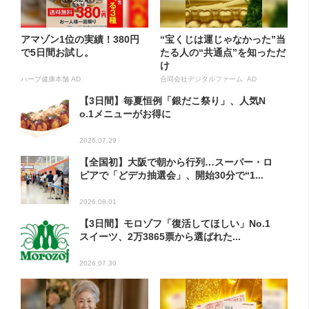
アマゾン1位の実績！380円
“宝くじは運じゃなかった”当
で5日間お試し。
たる人の“共通点”を知っただ
け
ハーブ健康本舗 AD
合同会社デジタルファーム AD
【3日間】毎夏恒例「銀だこ祭り」、人気N
o.1メニューがお得に
2026.07.29
【全国初】大阪で朝から行列…スーパー・ロ
ピアで「どデカ抽選会」、開始30分で“1...
2026.08.01
【3日間】モロゾフ「復活してほしい」No.1
スイーツ、2万3865票から選ばれた...
2026.07.30