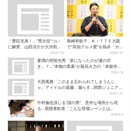
「豊臣兄弟！」“秀次役”つい
島崎和歌子、ＫＩＴＴＥ大阪
に解禁、山田涼介が大河初出
で“高知グルメ愛”を熱弁「カ
演「まさかの」「楽しみすぎ
ツオは塩派」「ちくキュウが
2026.7.20
2026.7.31
る」
おつまみ」
要潤の明智光秀「舅になったのが運の尽
き」？…“本物の黒幕”が最高火力の「本能寺」
へ【豊臣兄弟】
2026.7.8
大西風雅「このまま忘れられてしまうんじ
ゃ」アイドルの葛藤、漏らす…関西ジュニア特
番で“本音”
2026.7.27
中村倫也演じる“謎の男”、意外な場所から現
る…視聴者歓喜「こんな登場シーンとは」
2026.8.4