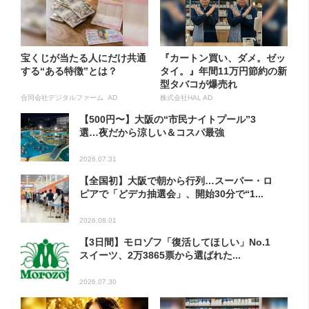
宝くじが当たる人にだけ共通
『カートン買い、ダメ。ゼッ
する“ある特徴”とは？
タイ。』年間11万円節約の新
型タバコが爆売れ
合同会社デジタルファーム AD
株式会社HAL AD
【500円〜】大阪の“市民ナイトプール”3
選…夜だから涼しい＆コスパ最強
2026.07.31
【全国初】大阪で朝から行列…スーパー・ロ
ピアで「どデカ抽選会」、開始30分で“1...
2026.08.01
【3日間】モロゾフ「復活してほしい」No.1
スイーツ、2万3865票から選ばれた...
2026.07.30