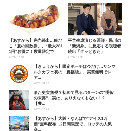
【あすから】完売続出…銀だ
平埜生成演じる医師・黒川の
こ「夏の回数券」、“最大281
「新潟弁」に反応する視聴者
1円”お得に！数量限定で
続出「グッときた」
2026.07.31
2026.07.30
【きょうから】限定ポーチは今だけ…サンマ
ルクカフェ初の「夏福袋」、実質無料でレ
ア...
2026.08.04
また史実無視？初めて見るパターンの“明智
の末路”…実は、ありえなくもない！？
【豊...
2026.07.29
【あすから】大阪・なんばで“アイス1万
個”無料配布…2日間限定で、ロッテの人気
商...