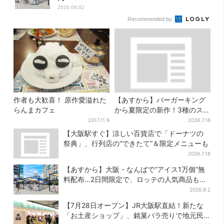
2026.08.02
Recommended by
作者も大歓喜！ 原作愛溢れた
【あすから】バーガーキング
らんまカフェ
から夏限定の新作！3種のステ
ーキワッパー「暑さ乗り切れ
2017.11.9
2026.7.16
そう」と話題に
【大阪駅すぐ】涼しい百貨店で「ドーナツの
祭典」、行列店の“できたて”＆限定メニューも
2026.7.18
【あすから】大阪・なんばで“アイス1万個”無
料配布…2日間限定で、ロッテの人気商品もら
える
2026.8.2
【7月28日オープン】JR大阪駅直結！新たな
「お土産ショップ」、銘菓バラ売りで地元民