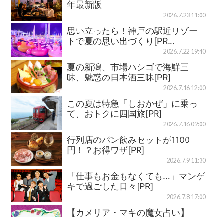
年最新版
2026.7.23 11:00
思い立ったら！神戸の駅近リゾー
トで夏の思い出づくり[PR…
2026.7.22 19:40
夏の新潟、市場ハシゴで海鮮三
昧、魅惑の日本酒三昧[PR]
2026.7.16 12:00
この夏は特急「しおかぜ」に乗っ
て、おトクに四国旅[PR]
2026.7.16 09:00
行列店のパン飲みセットが1100
円！？お得ワザ[PR]
2026.7.9 11:30
「仕事もお金もなくても…」マンゲ
キで過ごした日々[PR]
2026.7.8 17:00
【カメリア・マキの魔女占い】