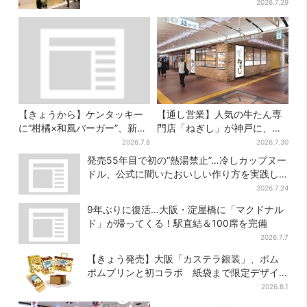
の“おやつ調達”にも
2026.7.29
【きょうから】ケンタッキー
【通し営業】人気の牛たん専
に“柑橘×和風バーガー”、新作
門店「ねぎし」が神戸に、
2品が登場！「完璧な組み合わ
「想像しただけでお腹空
2026.7.8
2026.7.30
せ」と喜びの声
く…」SNSで喜びの声
発売55年目で初の“熱湯禁止”…冷しカップヌー
ドル、公式に聞いたおいしい作り方を実践し
てみた
2026.7.24
9年ぶりに復活…大阪・淀屋橋に「マクドナル
ド」が帰ってくる！駅直結＆100席を完備
2026.7.7
【きょう発売】大阪「カステラ銀装」、ポム
ポムプリンと初コラボ 紙袋まで限定デザイ
ンに
2026.8.1