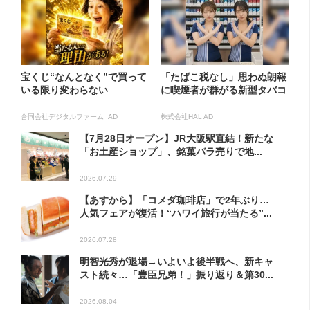
宝くじ“なんとなく”で買って
「たばこ税なし」思わぬ朗報
いる限り変わらない
に喫煙者が群がる新型タバコ
合同会社デジタルファーム AD
株式会社HAL AD
【7月28日オープン】JR大阪駅直結！新たな
「お土産ショップ」、銘菓バラ売りで地...
2026.07.29
【あすから】「コメダ珈琲店」で2年ぶり…
人気フェアが復活！“ハワイ旅行が当たる”...
2026.07.28
明智光秀が退場→いよいよ後半戦へ、新キャ
スト続々…「豊臣兄弟！」振り返り＆第30...
2026.08.04