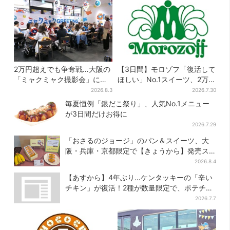
2万円超えでも争奪戦…大阪の
【3日間】モロゾフ「復活して
「ミャクミャク撮影会」に全
ほしい」No.1スイーツ、2万
国からファン集結、参加者に
3865票から選ばれた名作を限
2026.8.3
2026.7.30
聞いた「それでも会いたい理
定販売
毎夏恒例「銀だこ祭り」、人気No.1メニュー
由」
が3日間だけお得に
2026.7.29
「おさるのジョージ」のパン＆スイーツ、大
阪・兵庫・京都限定で【きょうから】発売ス
タート
2026.8.4
【あすから】4年ぶり…ケンタッキーの「辛い
チキン」が復活！2種が数量限定で、ポテチと
のコラボも
2026.7.7