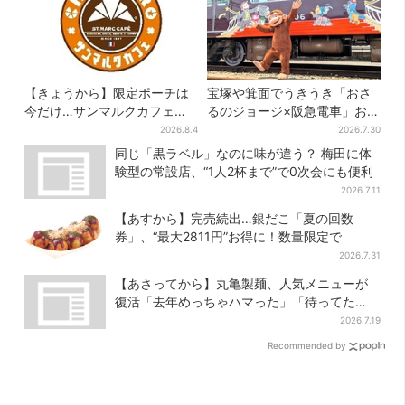
【きょうから】限定ポーチは
宝塚や箕面でうきうき「おさ
今だけ…サンマルクカフェ初
るのジョージ×阪急電車」お披
の「夏福袋」、実質無料でレ
露目！マルーンの制服で神
2026.8.4
2026.7.30
アグッズが手に入る
戸・宝塚・京都各線に添乗
同じ「黒ラベル」なのに味が違う？ 梅田に体
験型の常設店、“1人2杯まで”で0次会にも便利
2026.7.11
【あすから】完売続出…銀だこ「夏の回数
券」、“最大2811円”お得に！数量限定で
2026.7.31
【あさってから】丸亀製麺、人気メニューが
復活「去年めっちゃハマった」「待ってた
よ！」「夏の救世主」
2026.7.19
Recommended by