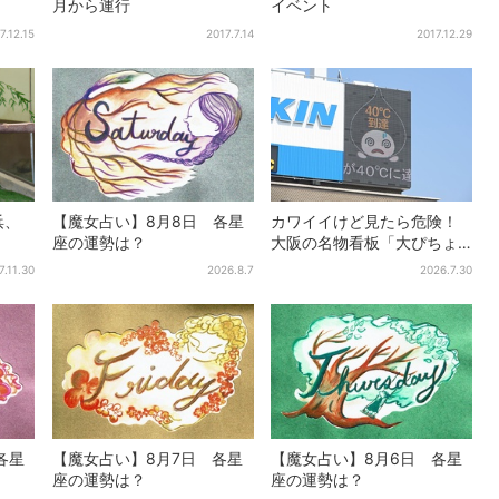
月から運行
イベント
7.12.15
2017.7.14
2017.12.29
浜、
【魔女占い】8月8日 各星
カワイイけど見たら危険！
座の運勢は？
大阪の名物看板「大ぴちょ
んくん」に異変、青→真っ
7.11.30
2026.8.7
2026.7.30
黒に…
各星
【魔女占い】8月7日 各星
【魔女占い】8月6日 各星
座の運勢は？
座の運勢は？