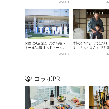
2026.8.4
20
関西に4店舗だけの“高級ド
“村の少年”として登場
トール”…普通のドトール
役、『あんぱん』でも
と、何が違う？コーヒーは
的だった…視聴者驚き
2026.8.5
20
約2倍の600円
りで演技上手だと」
コラボPR