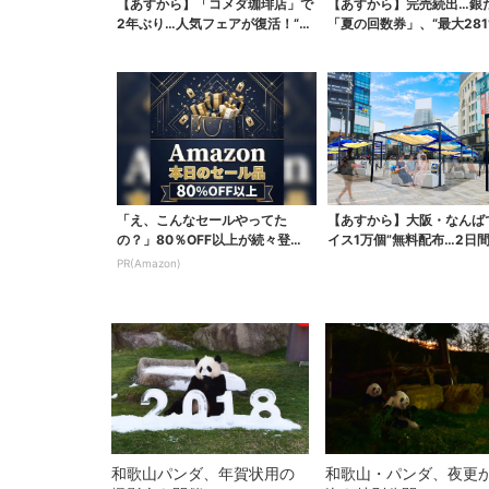
【あすから】「コメダ珈琲店」で
【あすから】完売続出…銀
2年ぶり…人気フェアが復活！“ハ
「夏の回数券」、“最大281
ワイ旅行が当たる”...
得に！数量限定で
「え、こんなセールやってた
【あすから】大阪・なんば
の？」80％OFF以上が続々登
イス1万個”無料配布…2日
場！Amazonの本気が...
で、ロッテの人気商...
PR(Amazon)
和歌山パンダ、年賀状用の
和歌山・パンダ、夜更