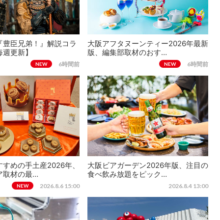
『豊臣兄弟！』解説コラ
大阪アフタヌーンティー2026年最新
毎週更新】
版、編集部取材のおす…
6時間前
6時間前
NEW
NEW
すめの手土産2026年、
大阪ビアガーデン2026年版、注目の
ア取材の最…
食べ飲み放題をピック…
2026.8.6 15:00
2026.8.4 13:00
NEW