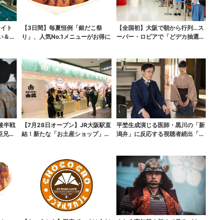
ナイト
【3日間】毎夏恒例「銀だこ祭
【全国初】大阪で朝から行列…ス
い＆コ
り」、人気No.1メニューがお得に
ーパー・ロピアで「どデカ抽選
会」、開始30分で“1...
後半戦
【7月28日オープン】JR大阪駅直
平埜生成演じる医師・黒川の「新
臣兄
結！新たな「お土産ショップ」、
潟弁」に反応する視聴者続出「グ
銘菓バラ売りで地...
ッときた」