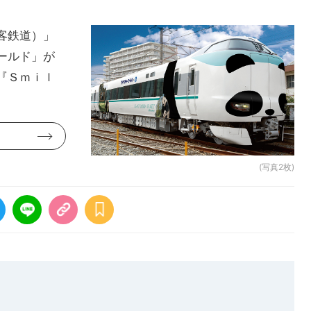
客鉄道）」
ールド」が
『Ｓｍｉｌ
(写真2枚)