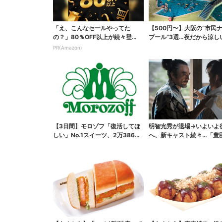
「え、こんなセールやってた
【500円〜】大阪の“市民
の？」80％OFF以上が続々登
プール”3選…夜だから涼し
場！Amazonの本気が...
スパ最強
PR(Amazon)
【3日間】モロゾフ「復活してほ
明智光秀が退場→いよいよ
しい」No.1スイーツ、2万3865
へ、新キャスト続々…「豊
票から選ばれた...
弟！」振り返り＆第30...