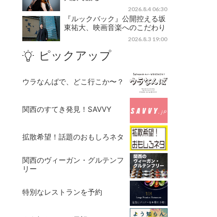
2026.8.4 06:30
『ルックバック』公開控える坂
東祐大、映画音楽へのこだわり
2026.8.3 19:00
ピックアップ
ウラなんばで、どこ行こか〜？
関西のすてき発見！SAVVY
拡散希望！話題のおもしろネタ
関西のヴィーガン・グルテンフ
リー
特別なレストランを予約