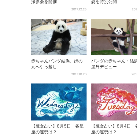
撮影会を開催
姿を特別公開
2017.12.25
201
赤ちゃんパンダ結浜、姉の
パンダの赤ちゃん・結
元へ引っ越し
屋外デビュー
2017.10.26
201
【魔女占い】8月5日 各星
【魔女占い】8月4日 
座の運勢は？
座の運勢は？