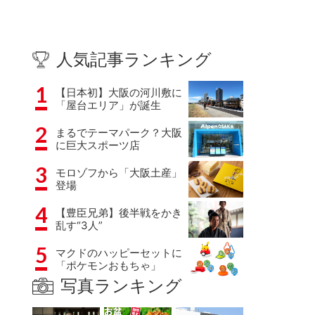
人気記事ランキング
1
【日本初】大阪の河川敷に
「屋台エリア」が誕生
2
まるでテーマパーク？大阪
に巨大スポーツ店
3
モロゾフから「大阪土産」
登場
4
【豊臣兄弟】後半戦をかき
乱す“3人”
5
マクドのハッピーセットに
「ポケモンおもちゃ」
写真ランキング