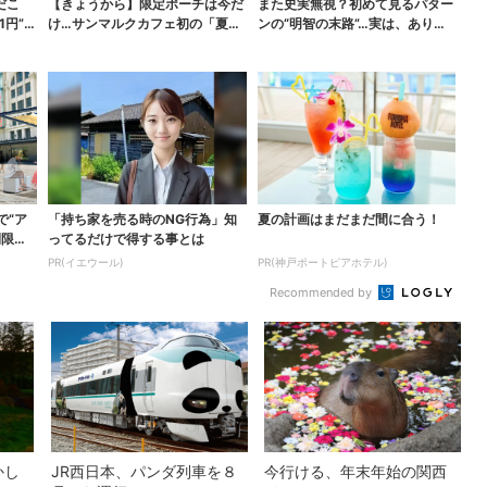
だこ
【きょうから】限定ポーチは今だ
また史実無視？初めて見るパター
1円”お
け…サンマルクカフェ初の「夏福
ンの“明智の末路”…実は、ありえ
袋」、実質無料でレア...
なくもない！？【豊...
で“ア
「持ち家を売る時のNG行為」知
夏の計画はまだまだ間に合う！
間限定
ってるだけで得する事とは
PR(イエウール)
PR(神戸ポートピアホテル)
Recommended by
かし
JR西日本、パンダ列車を８
今行ける、年末年始の関西