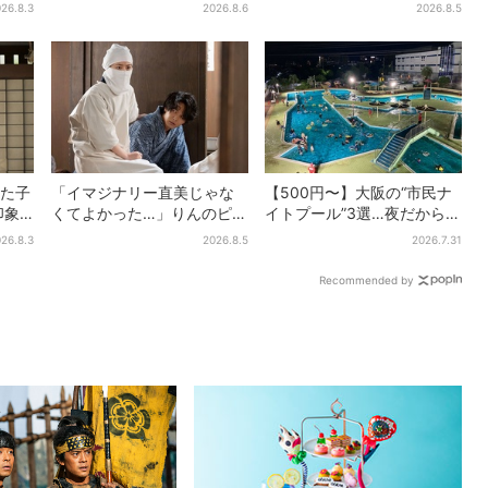
26.8.3
2026.8.6
2026.8.5
した子
「イマジナリー直美じゃな
【500円〜】大阪の“市民ナ
印象
くてよかった…」りんのピン
イトプール”3選…夜だから涼
「どう
チに駆けつける直美、ベス
しい＆コスパ最強
26.8.3
2026.8.5
2026.7.31
トなタイミングに視聴者歓
喜
Recommended by