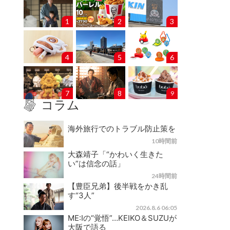
1
2
3
4
5
6
7
8
9
コラム
海外旅行でのトラブル防止策を
10時間前
大森靖子「“かわいく生きた
い”は信念の話」
24時間前
【豊臣兄弟】後半戦をかき乱
す“3人”
2026.8.6 06:05
ME:Iの“覚悟”…KEIKO＆SUZUが
大阪で語る