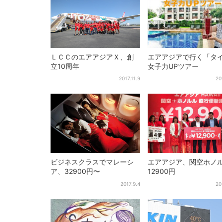
ＬＣＣのエアアジアＸ、創
エアアジアで行く「タ
立10周年
女子力UPツアー
2017.11.9
20
ビジネスクラスでマレーシ
エアアジア、関空ホノ
ア、32900円〜
12900円
2017.9.4
20