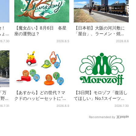
険！
【魔女占い】8月6日 各星
【日本初】大阪の河川敷に
ちょ
座の運勢は？
「屋台」、ラーメン・焼
真っ
肉・しゃぶしゃぶ・カフェ
6.7.30
2026.8.5
2026.8.6
まで…22店舗がオープン
「万
【あすから】どの世代？マ
【3日間】モロゾフ「復活し
河野純
クドのハッピーセットに“ポ
てほしい」No.1スイーツ、2
グルー
ケモンおもちゃ”、歴代30匹
万3865票から選ばれた名作
26.7.31
2026.8.5
2026.7.30
に「懐かしい」と喜びの声
を限定販売
Recommended by