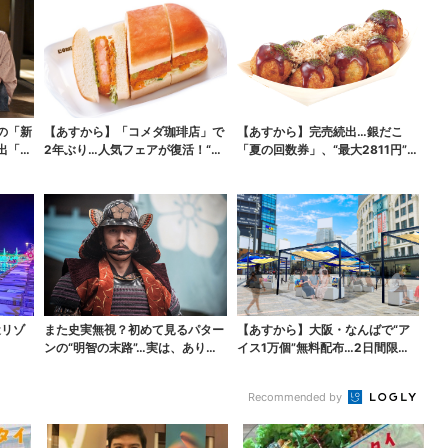
の「新
【あすから】「コメダ珈琲店」で
【あすから】完売続出…銀だこ
出「グ
2年ぶり…人気フェアが復活！“ハ
「夏の回数券」、“最大2811円”お
ワイ旅行が当たる”...
得に！数量限定で
近リゾ
また史実無視？初めて見るパター
【あすから】大阪・なんばで“ア
ンの“明智の末路”…実は、ありえ
イス1万個”無料配布…2日間限定
なくもない！？【豊...
で、ロッテの人気商...
Recommended by