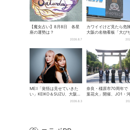
【魔女占い】8月8日 各星
カワイイけど見たら危
座の運勢は？
大阪の名物看板「大ぴ
んくん」に異変、青→
2026.8.7
202
黒に…
ME:I「覚悟は見せていきた
奈良・橿原市70周年で
い」KEIKO＆SUZU、大阪で
葉花火」開催、JO1・
語る…“日プ女子”からの3年
喜がアンバサダーに…
2026.8.3
20
間と、7人で目指す夢
プ楽曲ともシンクロ