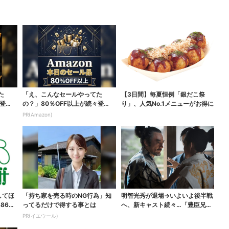
た
「え、こんなセールやってた
【3日間】毎夏恒例「銀だこ祭
登
の？」80％OFF以上が続々登
り」、人気No.1メニューがお得に
場！Amazonの本気が...
PR(Amazon)
してほ
「持ち家を売る時のNG行為」知
明智光秀が退場→いよいよ後半戦
865
ってるだけで得する事とは
へ、新キャスト続々…「豊臣兄
弟！」振り返り＆第30...
PR(イエウール)