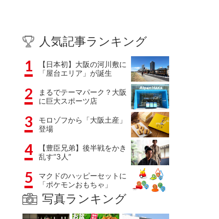
人気記事ランキング
1
【日本初】大阪の河川敷に
「屋台エリア」が誕生
2
まるでテーマパーク？大阪
に巨大スポーツ店
3
モロゾフから「大阪土産」
登場
4
【豊臣兄弟】後半戦をかき
乱す“3人”
5
マクドのハッピーセットに
「ポケモンおもちゃ」
写真ランキング