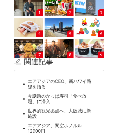
1
2
3
4
5
6
7
8
9
関連記事
エアアジアのCEO、新ハワイ路
線を語る
今話題のかっぱ寿司「食べ放
題」に潜入
世界的観光拠点へ、大阪城に新
施設
エアアジア、関空ホノルル
12900円