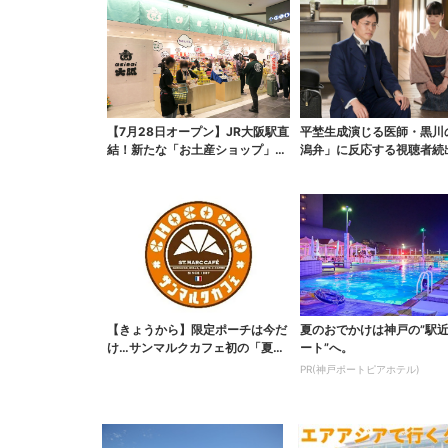
【7月28日オープン】JR大阪駅直
平埜生成演じる医師・黒川
結！新たな「お土産ショップ」、
潟弁」に反応する視聴者続
銘菓バラ売りで地...
ッときた」
【きょうから】限定ポーチは今だ
夏のおでかけは神戸の”駅
け…サンマルクカフェ初の「夏福
ート”へ。
袋」、実質無料でレア...
PR(神戸ポートピアホテル)