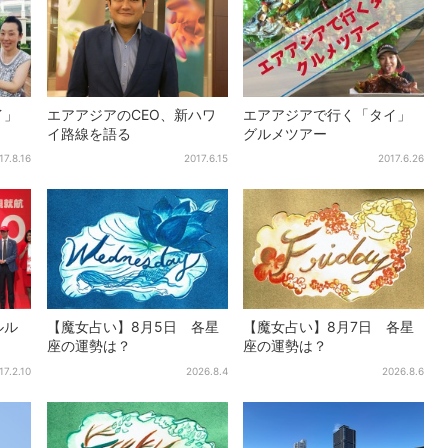
イ」
エアアジアのCEO、新ハワ
エアアジアで行く「タイ」
イ路線を語る
グルメツアー
17.8.16
2017.6.15
2017.6.26
ルル
【魔女占い】8月5日 各星
【魔女占い】8月7日 各星
座の運勢は？
座の運勢は？
17.2.10
2026.8.4
2026.8.6