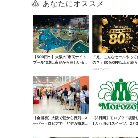
あなたにオススメ
【500円〜】大阪の“市民ナイト
「え、こんなセールやって
プール”3選…夜だから涼しい＆コ
の？」80％OFF以上が続々
スパ最強
場！Amazonの本気が...
PR(Amazon)
【全国初】大阪で朝から行列…ス
【3日間】モロゾフ「復活
ーパー・ロピアで「どデカ抽選
しい」No.1スイーツ、2万3
会」、開始30分で“1...
票から選ばれた...