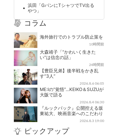
浜田「GパンにTシャツでTV出る
やつ」
コラム
海外旅行でのトラブル防止策を
10時間前
大森靖子「“かわいく生きた
い”は信念の話」
24時間前
【豊臣兄弟】後半戦をかき乱
す“3人”
2026.8.6 06:05
ME:Iの“覚悟”…KEIKO＆SUZUが
大阪で語る
2026.8.4 06:30
『ルックバック』公開控える坂
東祐大、映画音楽へのこだわり
2026.8.3 19:00
ピックアップ