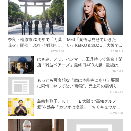
奈良・橿原市70周年で「万葉
ME:I「覚悟は見せていきた
花火」開催、JO1・河野純喜
い」KEIKO＆SUZU、大阪で語
がアンバサダーに…グループ
る…“日プ女子”からの3年間
2026.7.31
2026.8.3
楽曲ともシンクロ
と、7人で目指す夢
はさみ、ノミ、ハンマー…工具持って集合！閉
店「難波ベアーズ」最終日400人超…最後は
「もう帰ってください」
2026.8.1
もっとも可哀想な「敵は本能寺にあり」要潤
に同情…やってない“毒殺”、元上司の裏切り
【豊臣兄弟】
2026.7.15
島崎和歌子、ＫＩＴＴＥ大阪で“高知グルメ
愛”を熱弁「カツオは塩派」「ちくキュウがお
つまみ」
2026.7.31