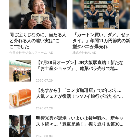
同じ宝くじなのに、当たる人
『カートン買い、ダメ。ゼッ
と外れる人の違い実は“こ
タイ。』年間11万円節約の新
こ”でした
型タバコが爆売れ
合同会社デジタルファーム AD
株式会社HAL AD
【7月28日オープン】JR大阪駅直結！新たな
「お土産ショップ」、銘菓バラ売りで地...
2026.07.29
【あすから】「コメダ珈琲店」で2年ぶり…
人気フェアが復活！“ハワイ旅行が当たる”...
2026.07.28
明智光秀が退場→いよいよ後半戦へ、新キャ
スト続々…「豊臣兄弟！」振り返り＆第30...
2026.08.04