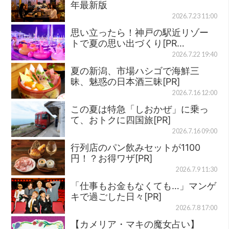
年最新版
2026.7.23 11:00
思い立ったら！神戸の駅近リゾー
トで夏の思い出づくり[PR…
2026.7.22 19:40
夏の新潟、市場ハシゴで海鮮三
昧、魅惑の日本酒三昧[PR]
2026.7.16 12:00
この夏は特急「しおかぜ」に乗っ
て、おトクに四国旅[PR]
2026.7.16 09:00
行列店のパン飲みセットが1100
円！？お得ワザ[PR]
2026.7.9 11:30
「仕事もお金もなくても…」マンゲ
キで過ごした日々[PR]
2026.7.8 17:00
【カメリア・マキの魔女占い】