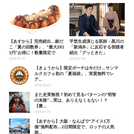
【あすから】完売続出…銀だ
平埜生成演じる医師・黒川の
こ「夏の回数券」、“最大281
「新潟弁」に反応する視聴者
1円”お得に！数量限定で
続出「グッときた」
2026.07.31
2026.07.30
【きょうから】限定ポーチは今だけ…サンマ
ルクカフェ初の「夏福袋」、実質無料でレ
ア...
2026.08.04
また史実無視？初めて見るパターンの“明智
の末路”…実は、ありえなくもない！？
【豊...
2026.07.29
【あすから】大阪・なんばで“アイス1万
個”無料配布…2日間限定で、ロッテの人気
商...