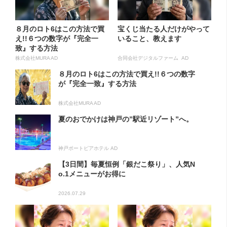
８月のロト6はこの方法で買
宝くじ当たる人だけがやって
え!!６つの数字が『完全一
いること、教えます
致』する方法
株式会社MURA AD
合同会社デジタルファーム AD
８月のロト6はこの方法で買え!!６つの数字
が『完全一致』する方法
株式会社MURA AD
夏のおでかけは神戸の”駅近リゾート”へ。
神戸ポートピアホテル AD
【3日間】毎夏恒例「銀だこ祭り」、人気N
o.1メニューがお得に
2026.07.29