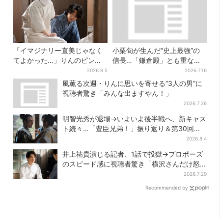
「イマジナリー直美じゃなく
小栗旬が生んだ“史上最強”の
てよかった…」りんのピンチ
信長…「鎌倉殿」とも重な
に駆けつける直美、ベストな
る、にじむ悲しみが“名人
2026.8.5
2026.7.16
タイミングに視聴者歓喜
芸”【豊臣兄弟】
風薫る次週・りんに思いを寄せる“3人の男”に
視聴者驚き「みんな出ますやん！」
2026.7.26
明智光秀が退場→いよいよ後半戦へ、新キャス
ト続々…「豊臣兄弟！」振り返り＆第30回あ
らすじ
2026.8.4
井上祐貴演じる記者、1話で投獄→プロポーズ
のスピード感に視聴者驚き「横沢さんだけ怒
涛すぎる」
2026.7.29
Recommended by