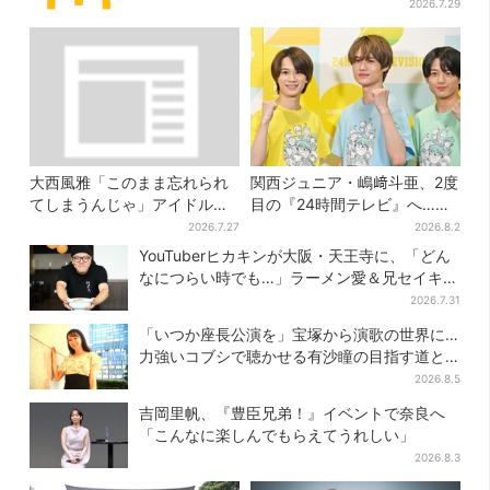
ュー
2026.7.29
大西風雅「このまま忘れられ
関西ジュニア・嶋﨑斗亜、2度
てしまうんじゃ」アイドルの
目の『24時間テレビ』へ…ほ
葛藤、漏らす…関西ジュニア
かのメンバーに助言「サポー
2026.7.27
2026.8.2
特番で“本音”
ターたるもの」
YouTuberヒカキンが大阪・天王寺に、「どん
なにつらい時でも…」ラーメン愛＆兄セイキン
との思い出を語る
2026.7.31
「いつか座長公演を」宝塚から演歌の世界に…
力強いコブシで聴かせる有沙瞳の目指す道と
は
2026.8.5
吉岡里帆、『豊臣兄弟！』イベントで奈良へ
「こんなに楽しんでもらえてうれしい」
2026.8.3