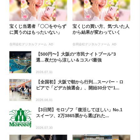
宝くじ当選者「〇〇をやらず
宝くじの買い方、気づいた人
に買うのはもったいない」
から結果が変わっていく
合同会社デジタルファーム AD
合同会社デジタルファーム AD
【500円〜】大阪の“市民ナイトプール”3
選…夜だから涼しい＆コスパ最強
2026.07.31
【全国初】大阪で朝から行列…スーパー・ロ
ピアで「どデカ抽選会」、開始30分で“1...
2026.08.01
【3日間】モロゾフ「復活してほしい」No.1
スイーツ、2万3865票から選ばれた...
2026.07.30