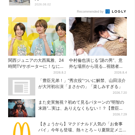
2026.08.02
Recommended by
関西ジュニアの大西風雅、24
中村倫也演じる“謎の男”、意
時間TVサポーターに！なにわ
外な場所から現る…視聴者歓
男子・藤原丈一郎からの応援
喜「こんな登場シーンとは」
2026.8.2
2026.8.4
メッセージを告白
「豊臣兄弟！」“秀次役”ついに解禁、山田涼介
が大河初出演「まさかの」「楽しみすぎる」
2026.7.20
また史実無視？初めて見るパターンの“明智の
末路”…実は、ありえなくもない！？【豊臣兄
弟】
2026.7.29
【きょうから】マクドナルド人気の「お食事
パイ」今年も登場、熱々とろ～り夏限定メニ