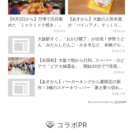
【8月2日から】万博で注目集
【あすから】大阪の人気本屋
めた「ミャクミャク焼き」初
が「パインアメ」そっくりの
グッズ化！大阪・梅田だけの
ブックカバー開発、梅田で先
2026.8.1
2026.8.4
新商品が登場
行販売
大阪駅すぐ…「おかげ横丁」が出現！伊勢うど
ん・みたらしだんご・かき氷など、名物グル
メが集結
2026.7.10
【全国初】大阪で朝から行列…スーパー・ロピ
アで「どデカ抽選会」、開始30分で“1等黒毛
和牛”の当選も
2026.8.1
【あすから】バーガーキングから夏限定の新
作！3種のステーキワッパー「暑さ乗り切れそ
う」と話題に
2026.7.16
Recommended by
コラボPR