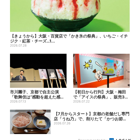
【きょうから】大阪・百貨店で「かき氷の祭典」、いちご・イチ
ジク・紅茶・チーズ…1...
2026.07.28
市川團子、京都で自主公演
【初日から行列】大阪・梅田
「歌舞伎は“感動を超えた感
で「アイスの祭典」、販売30
動”がある」戦友・市川染五郎
2026.07.13
分で完売…“ほうせき箱”の...
2026.07.22
も
【7月からスタート】京都の老舗だし専門
店「うね乃」で、削りたて「かつお節」
のモー...
2026.07.26