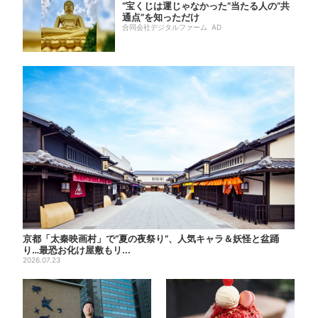
“宝くじは運じゃなかった”当たる人の“共
通点”を知っただけ
合同会社デジタルファーム AD
京都「太秦映画村」で“夏の夜祭り”、人気キャラ＆妖怪と盆踊
り…最恐お化け屋敷もリ...
2026.07.23