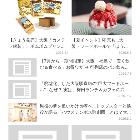
【きょう発売】大阪「カステ
【夏イベント】即完も…大
ラ銀装」、ポムポムプリンと
阪・フードホールで「ほうせ
初コラボ 紙袋まで限定デザ
き箱」の“限定かき氷”が復
2026.8.1
2026.8.5
インに
活！一夜限りの盆踊りも
【7月から・期間限定】大阪・福島で「安く飲
む＆食べる」お得ワザ → 行列店のパン飲みセ
ット1100円など……人気店から4選
2026.7.9
「廃墟化」した大阪駅直結の“巨大フードホー
ル”…なぜ？ 実は、梅田ランチ＆カフェの穴場
だった
2026.7.17
男役の夢を追いかけ長崎へ…トップスターと娘
役が語る「ハウステンボス歌劇団」とは？大
阪で初公演開催
2026.8.2