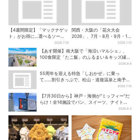
【4週間限定】「マックナゲッ
関西・大阪の「花火大会
ト」がお得に…選べるソース
2026」、7月・8月・9月・10
は全4種 ポケモンパッケージ
月開催まとめ
2026.7.19
2026.7.15
は今だけ
【あす開催】南大阪で「海沿いマルシェ」、
100食限定「たこ飯」のふるまい＆キッズ縁日
も
2026.8.6
55周年を迎える特急「しおかぜ」に乗っ
て……割引きっぷで、松山・道後温泉と南予を
満喫【大阪から愛媛へおトク旅】
2026.7.16
【7月30日から】神戸・海側が“ミッフィー”だ
らけ！全16施設でパン、スイーツ、ナイトマ
ーケットも
2026.8.3