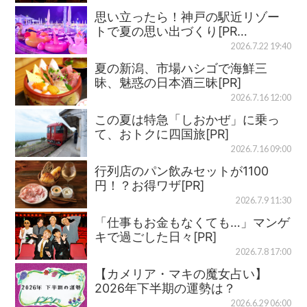
思い立ったら！神戸の駅近リゾー
トで夏の思い出づくり[PR…
2026.7.22 19:40
夏の新潟、市場ハシゴで海鮮三
昧、魅惑の日本酒三昧[PR]
2026.7.16 12:00
この夏は特急「しおかぜ」に乗っ
て、おトクに四国旅[PR]
2026.7.16 09:00
行列店のパン飲みセットが1100
円！？お得ワザ[PR]
2026.7.9 11:30
「仕事もお金もなくても…」マンゲ
キで過ごした日々[PR]
2026.7.8 17:00
【カメリア・マキの魔女占い】
2026年下半期の運勢は？
2026.6.29 06:00