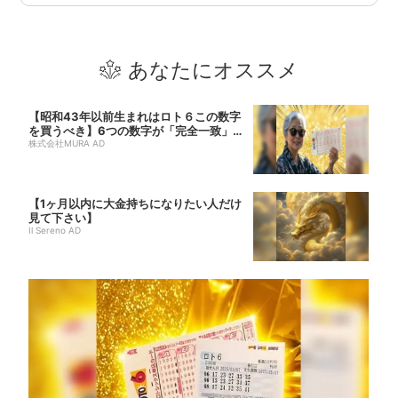
あなたにオススメ
【昭和43年以前生まれはロト６この数字
を買うべき】6つの数字が「完全一致」す
る方...
株式会社MURA AD
【1ヶ月以内に大金持ちになりたい人だけ
見て下さい】
Il Sereno AD