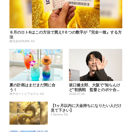
８月のロト6はこの方法で買え!!６つの数字が『完全一致』する方
法
株式会社MURA AD
夏の計画はまだまだ間に合
坂口健太郎、大阪で“知らんけ
う！
ど”初挑戦 監督とのボケ合戦
神戸ポートピアホテル AD
に会場ほっこり
2026.07.28
【1ヶ月以内に大金持ちになりたい人だけ
見て下さい】
Il Sereno AD