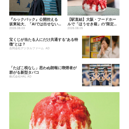
『ルックバック』公開控える
【駅直結】大阪・フードホー
坂東祐大、「AIでは出せない
ルで「ほうせき箱」の“限定か
質感がある」映画音楽へのこ...
2026.08.03
き氷”が復活！過去イベント...
2026.08.05
宝くじが当たる人にだけ共通する“ある特
徴”とは？
合同会社デジタルファーム AD
「たばこ税なし」思わぬ朗報に喫煙者が
群がる新型タバコ
株式会社HAL AD