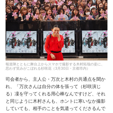
報道陣とともに舞台上からスマホで撮影する木村拓哉の姿に、
思わず笑みがこぼれる杉咲花（3月30日・京都市内）
司会者から、主人公・万次と木村の共通点を聞か
れ、「万次さんは自分の体を張って（杉咲演じ
る）凜を守ってくれる用心棒なんですけど、それ
と同じように木村さんも、ホントに寒いなか撮影
していても、相手のことを気遣ってくださるんで