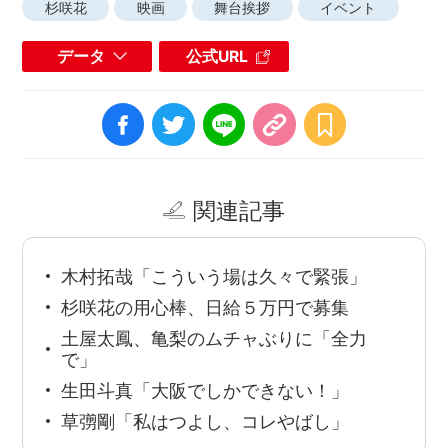
杉咲花
映画
舞台挨拶
イベント
データ
公式URL
関連記事
木村拓哉「こういう場は久々で緊張」
杉咲花の用心棒、日給５万円で募集
土屋太鳳、亀梨のムチャぶりに「全力
で」
生田斗真「大阪でしかできない！」
草彅剛「私はつよし、コレやばし」