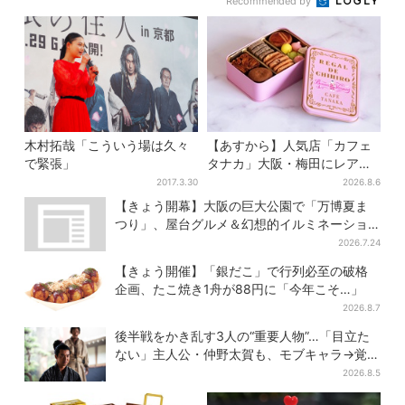
Recommended by
木村拓哉「こういう場は久々
【あすから】人気店「カフェ
で緊張」
タナカ」大阪・梅田にレア商
品集結…本店人気パン＆限定
2017.3.30
2026.8.6
クッキー缶も！ 7日間の夏イ
【きょう開幕】大阪の巨大公園で「万博夏ま
ベント
つり」、屋台グルメ＆幻想的イルミネーショ
ン…計27日間開催
2026.7.24
【きょう開催】「銀だこ」で行列必至の破格
企画、たこ焼き1舟が88円に「今年こそ…」
2026.8.7
後半戦をかき乱す3人の“重要人物”…「目立た
ない」主人公・仲野太賀も、モブキャラ→覚醒
へ【豊臣兄弟】
2026.8.5