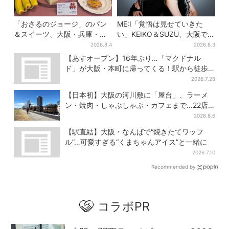
「おさるのジョージ」のパン
ME:I「覚悟は見せていきた
＆スイーツ、大阪・兵庫・京
い」KEIKO＆SUZU、大阪で語
都限定で【きょうから】発売
る…“日プ女子”からの3年間
2026.8.4
2026.8.3
スタート
と、7人で目指す夢
【あすオープン】16年ぶり…「マクドナル
ド」が大阪・本町に帰ってくる！駅から徒歩1
分＆23時まで
2026.7.28
【日本初】大阪の河川敷に「屋台」、ラーメ
ン・焼肉・しゃぶしゃぶ・カフェまで…22店
舗がオープン
2026.8.6
【駅直結】大阪・なんばで“焼きたてワッフ
ル”…可愛すぎる“くまちゃんアイス”と一緒に
2026.7.10
Recommended by
コラボPR