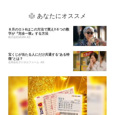
あなたにオススメ
８月のロト6はこの方法で買え!!６つの数
字が『完全一致』する方法
株式会社MURA AD
宝くじが当たる人にだけ共通する“ある特
徴”とは？
合同会社デジタルファーム AD