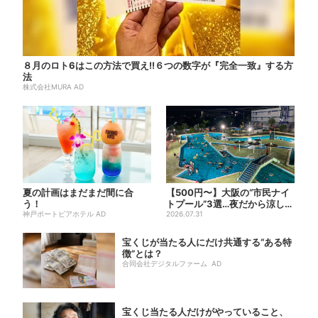
８月のロト6はこの方法で買え!!６つの数字が『完全一致』する方
法
株式会社MURA AD
夏の計画はまだまだ間に合
【500円〜】大阪の“市民ナイ
う！
トプール”3選…夜だから涼しい
神戸ポートピアホテル AD
＆コスパ最強
2026.07.31
宝くじが当たる人にだけ共通する“ある特
徴”とは？
合同会社デジタルファーム AD
宝くじ当たる人だけがやっていること、