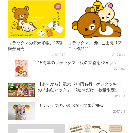
リラックマの御朱印帳、12種
リラックマ、初のこま撮りア
類が発売
ニメ作品に
2017.2.17
2017.6.21
15周年のリラックマ、秋の京都をジャック
2017.9.1
【あすから】最大1210円お得…ケンタッキー
の「お盆パック」、2週間だけ！数量限定シー
ル付き
2026.8.3
リラックマのかき氷が期間限定発売
2017.6.8