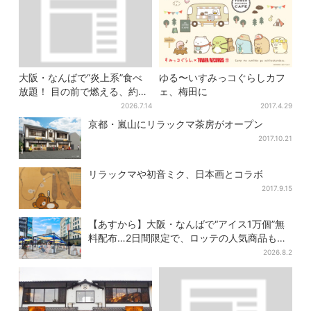
大阪・なんばで“炎上系”食べ
ゆる〜いすみっコぐらしカフ
放題！ 目の前で燃える、約40
ェ、梅田に
種類のランチビュッフェ
2026.7.14
2017.4.29
京都・嵐山にリラックマ茶房がオープン
2017.10.21
リラックマや初音ミク、日本画とコラボ
2017.9.15
【あすから】大阪・なんばで“アイス1万個”無
料配布…2日間限定で、ロッテの人気商品もら
える
2026.8.2