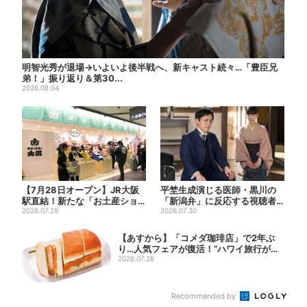
明智光秀が退場→いよいよ後半戦へ、新キャスト続々…「豊臣兄
弟！」振り返り＆第30...
2026.08.04
【7月28日オープン】JR大阪
平埜生成演じる医師・黒川の
駅直結！新たな「お土産ショ
「新潟弁」に反応する視聴者
ップ」、銘菓バラ売りで地...
2026.07.29
続出「グッときた」
2026.07.30
【あすから】「コメダ珈琲店」で2年ぶ
り…人気フェアが復活！“ハワイ旅行が当
たる”...
2026.07.28
Recommended by