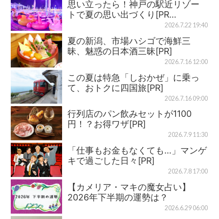
思い立ったら！神戸の駅近リゾー
トで夏の思い出づくり[PR…
2026.7.22 19:40
夏の新潟、市場ハシゴで海鮮三
昧、魅惑の日本酒三昧[PR]
2026.7.16 12:00
この夏は特急「しおかぜ」に乗っ
て、おトクに四国旅[PR]
2026.7.16 09:00
行列店のパン飲みセットが1100
円！？お得ワザ[PR]
2026.7.9 11:30
「仕事もお金もなくても…」マンゲ
キで過ごした日々[PR]
2026.7.8 17:00
【カメリア・マキの魔女占い】
2026年下半期の運勢は？
2026.6.29 06:00