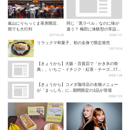
嵐山にりらっくま茶房開店、
同じ「黒ラベル」なのに味が
雨でも大行列
違う？ 梅田に体験型の常設
店、“1人2杯まで”で0次会にも
2017.10.29
2026.7.11
便利
リラックマ和菓子、初の全身で限定発売
2017.4.14
【きょうから】大阪・百貨店で「かき氷の祭
典」、いちご・イチジク・紅茶・チーズ…17店
舗のメニュー集結
2026.7.28
【きょうから】コメダ珈琲店の名物メニュー
が「まっしろ」に…期間限定の2品が登場
2026.7.23