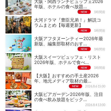
大阪・関西ランチビュッフェ2026
年版、ホテルの食べ放題…
NEW
1時間前
大河ドラマ『豊臣兄弟！』解説コ
ラムまとめ【毎週更新】
NEW
1時間前
大阪アフタヌーンティー2026年最
新版、編集部取材のおす…
NEW
1時間前
大阪スイーツビュッフェ・リスト
2026年版、ホテルで食べ…
NEW
1時間前
【大阪】おすすめの手土産2026
年、地元メディア取材の最…
NEW
2026.8.6 15:00
大阪ビアガーデン2026年版、注目
の食べ飲み放題をピック…
2026.8.4 13:00