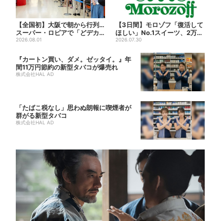
【全国初】大阪で朝から行列…
【3日間】モロゾフ「復活して
スーパー・ロピアで「どデカ
ほしい」No.1スイーツ、2万3
抽選会」、開始30分で“1...
2026.08.01
865票から選ばれた...
2026.07.30
『カートン買い、ダメ。ゼッタイ。』年
間11万円節約の新型タバコが爆売れ
株式会社HAL AD
「たばこ税なし」思わぬ朗報に喫煙者が
群がる新型タバコ
株式会社HAL AD