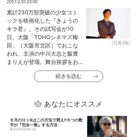
2017.2.10 22:30
累計230万部突破の少女コミ
ックを映画化した『きょうの
キラ君』。その試写会が10
日、大阪「TOHOシネマズ梅
(写真3枚)
田」（大阪市北区）でおこな
われ、主演の中川大志と飯豊
まりえが登場。舞台挨拶をお...
続きを読む
あなたにオススメ
８月のロト6はこの方法で買え!!６つの数
字が『完全一致』する方法
株式会社MURA AD