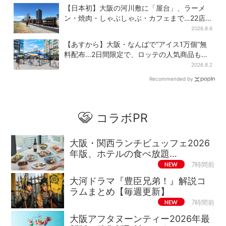
【日本初】大阪の河川敷に「屋台」、ラーメ
ン・焼肉・しゃぶしゃぶ・カフェまで…22店
舗がオープン
2026.8.6
【あすから】大阪・なんばで“アイス1万個”無
料配布…2日間限定で、ロッテの人気商品もら
える
2026.8.2
Recommended by
コラボPR
大阪・関西ランチビュッフェ2026
年版、ホテルの食べ放題…
NEW
7時間前
大河ドラマ『豊臣兄弟！』解説コ
ラムまとめ【毎週更新】
NEW
7時間前
大阪アフタヌーンティー2026年最