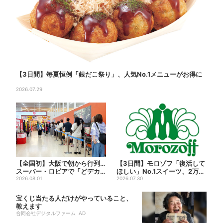
【3日間】毎夏恒例「銀だこ祭り」、人気No.1メニューがお得に
2026.07.29
【全国初】大阪で朝から行列…
【3日間】モロゾフ「復活して
スーパー・ロピアで「どデカ
ほしい」No.1スイーツ、2万3
抽選会」、開始30分で“1...
2026.08.01
865票から選ばれた...
2026.07.30
宝くじ当たる人だけがやっていること、
教えます
合同会社デジタルファーム AD