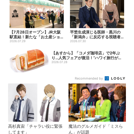
【7月28日オープン】JR大阪
平埜生成演じる医師・黒川の
駅直結！新たな「お土産ショ
「新潟弁」に反応する視聴者
ップ」、銘菓バラ売りで地...
2026.07.29
続出「グッときた」
2026.07.30
【あすから】「コメダ珈琲店」で2年ぶ
り…人気フェアが復活！“ハワイ旅行が当
たる”...
2026.07.28
Recommended by
高杉真宙「チャラい役に緊張
魔法のグルメガイド「ミスら
してます」
ん」が話題