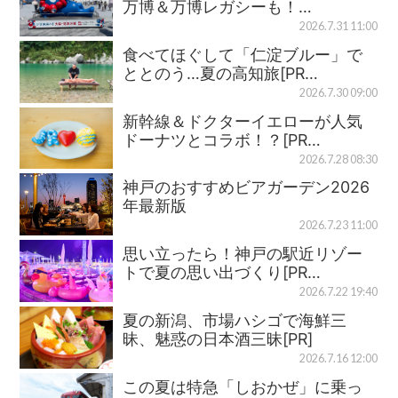
万博＆万博レガシーも！…
2026.7.31 11:00
食べてほぐして「仁淀ブルー」で
ととのう…夏の高知旅[PR…
2026.7.30 09:00
新幹線＆ドクターイエローが人気
ドーナツとコラボ！？[PR…
2026.7.28 08:30
神戸のおすすめビアガーデン2026
年最新版
2026.7.23 11:00
思い立ったら！神戸の駅近リゾー
トで夏の思い出づくり[PR…
2026.7.22 19:40
夏の新潟、市場ハシゴで海鮮三
昧、魅惑の日本酒三昧[PR]
2026.7.16 12:00
この夏は特急「しおかぜ」に乗っ