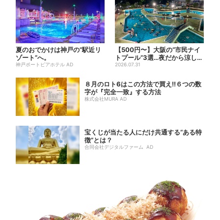
夏のおでかけは神戸の”駅近リ
【500円〜】大阪の“市民ナイ
ゾート”へ。
トプール”3選…夜だから涼しい
神戸ポートピアホテル AD
＆コスパ最強
2026.07.31
８月のロト6はこの方法で買え!!６つの数
字が『完全一致』する方法
株式会社MURA AD
宝くじが当たる人にだけ共通する“ある特
徴”とは？
合同会社デジタルファーム AD