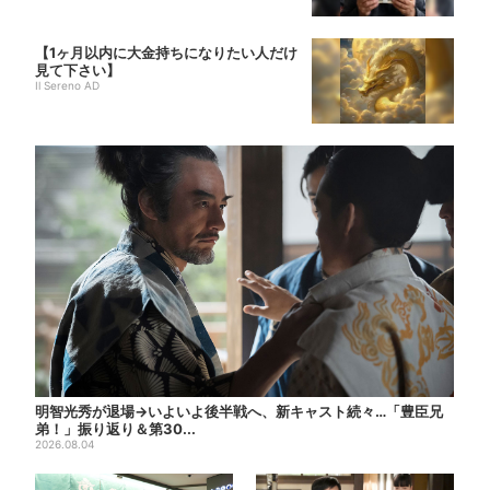
【1ヶ月以内に大金持ちになりたい人だけ
見て下さい】
Il Sereno AD
明智光秀が退場→いよいよ後半戦へ、新キャスト続々…「豊臣兄
弟！」振り返り＆第30...
2026.08.04