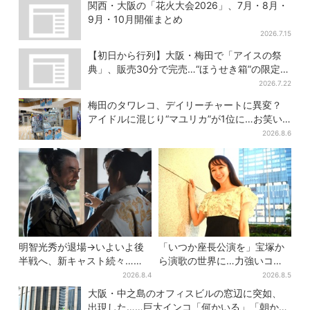
で演技上手だと」
関西・大阪の「花火大会2026」、7月・8月・
9月・10月開催まとめ
2026.7.15
【初日から行列】大阪・梅田で「アイスの祭
典」、販売30分で完売…“ほうせき箱”の限定メ
ニューも
2026.7.22
梅田のタワレコ、デイリーチャートに異変？
アイドルに混じり“マユリカ”が1位に…お笑い
が強すぎる理由とは
2026.8.6
明智光秀が退場→いよいよ後
「いつか座長公演を」宝塚か
半戦へ、新キャスト続々…
ら演歌の世界に…力強いコブ
「豊臣兄弟！」振り返り＆第
シで聴かせる有沙瞳の目指す
2026.8.4
2026.8.5
30回あらすじ
道とは
大阪・中之島のオフィスビルの窓辺に突如、
出現した……巨大インコ「何かいる」「朝から