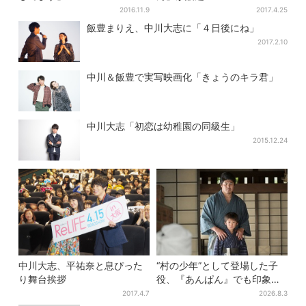
2016.11.9
2017.4.25
飯豊まりえ、中川大志に「４日後にね」
2017.2.10
中川＆飯豊で実写映画化「きょうのキラ君」
中川大志「初恋は幼稚園の同級生」
2015.12.24
中川大志、平祐奈と息ぴった
“村の少年”として登場した子
り舞台挨拶
役、『あんぱん』でも印象的
だった…視聴者驚き「どうり
2017.4.7
2026.8.3