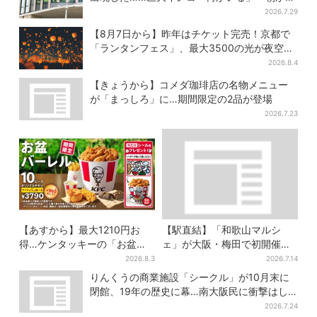
ビビった」、その正体とは？
2026.7.29
【8月7日から】昨年はチケット完売！京都で
「ランタンフェス」、最大3500の光が夜空
に…会場には縁日も
2026.8.4
【きょうから】コメダ珈琲店の名物メニュー
が「まっしろ」に…期間限定の2品が登場
2026.7.23
【あすから】最大1210円お
【駅直結】「和歌山マルシ
得…ケンタッキーの「お盆パ
ェ」が大阪・梅田で初開催！
ック」、2週間だけ！数量限定
桃・シャインマスカット・巨
2026.8.3
2026.7.14
シール付き
峰がずらり
りんくうの商業施設「シークル」が10月末に
閉館、19年の歴史に幕…南大阪民に衝撃はし
る
2026.7.24