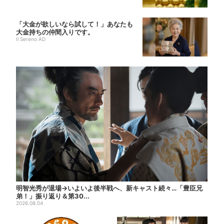
「大金が欲しいなら試して！」あなたも
大金持ちの仲間入りです。
Il Sereno AD
明智光秀が退場→いよいよ後半戦へ、新キャスト続々…「豊臣兄
弟！」振り返り＆第30...
2026.08.04