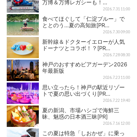
万博＆万博レガシーも！…
2026.7.31 11:00
食べてほぐして「仁淀ブルー」で
ととのう…夏の高知旅[PR…
2026.7.30 09:00
新幹線＆ドクターイエローが人気
ドーナツとコラボ！？[PR…
2026.7.28 08:30
神戸のおすすめビアガーデン2026
年最新版
2026.7.23 11:00
思い立ったら！神戸の駅近リゾー
トで夏の思い出づくり[PR…
2026.7.22 19:40
夏の新潟、市場ハシゴで海鮮三
昧、魅惑の日本酒三昧[PR]
2026.7.16 12:00
この夏は特急「しおかぜ」に乗っ