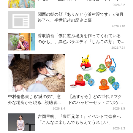
たるもの」
2026.8.2
関西の朝の顔『ありがとう浜村淳です』が9月
終了へ、半世紀超の歴史に幕
2026.7.10
香取慎吾「僕に遊ぶ場所を作ってくれている
のかも」、異色バラエティ『しんごの芽』で
感じた読売テレビの“パンク精神”
2026.7.31
中村倫也演じる“謎の男”、意
【あすから】どの世代？マク
外な場所から現る…視聴者歓
ドのハッピーセットに“ポケモ
喜「こんな登場シーンとは」
ンおもちゃ”、歴代30匹に「懐
2026.8.4
2026.8.5
かしい」と喜びの声
吉岡里帆、『豊臣兄弟！』イベントで奈良へ
「こんなに楽しんでもらえてうれしい」
2026.8.3