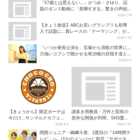
への道
と、7人で目指す夢
「57歳とは思えない…」かつみ・さゆり、話
題のダンス動画に「美脚すぎる」驚きの声続
出
2026.7.19
【きょう放送】ABCお笑いグランプリも初導
入で話題に…賞レースの「テーマソング」が果
たす役割とは？
2026.7.25
「いつか座長公演を」宝塚から演歌の世界に…
力強いコブシで聴かせる有沙瞳の目指す道と
は
2026.8.5
【きょうから】限定ポーチは
謎多き用務員・万作と院長の
今だけ…サンマルクカフェ初
意外な関係が判明、SNS驚き
の「夏福袋」、実質無料でレ
「そうだったのか」
2026.8.4
2026.7.27
アグッズが手に入る
関西ジュニア・嶋﨑斗亜、2度目の『24時間テ
レビ』へ…ほかのメンバーに助言「サポーター