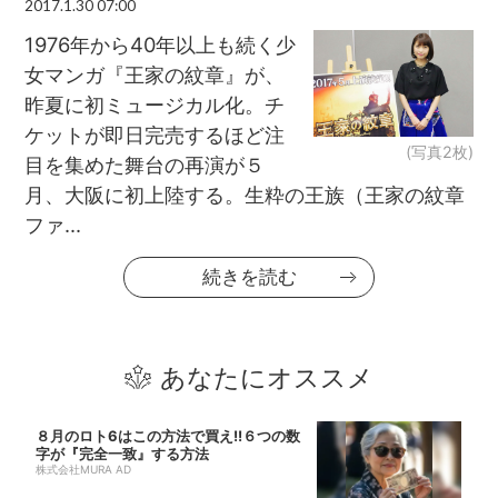
2017.1.30 07:00
1976年から40年以上も続く少
女マンガ『王家の紋章』が、
昨夏に初ミュージカル化。チ
ケットが即日完売するほど注
(写真2枚)
目を集めた舞台の再演が５
月、大阪に初上陸する。生粋の王族（王家の紋章
ファ...
続きを読む
あなたにオススメ
８月のロト6はこの方法で買え!!６つの数
字が『完全一致』する方法
株式会社MURA AD