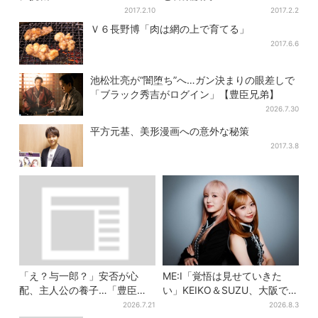
2017.2.10
2017.2.2
Ｖ６長野博「肉は網の上で育てる」
2017.6.6
池松壮亮が“闇堕ち”へ…ガン決まりの眼差しで
「ブラック秀吉がログイン」【豊臣兄弟】
2026.7.30
平方元基、美形漫画への意外な秘策
2017.3.8
「え？与一郎？」安否が心
ME:I「覚悟は見せていきた
配、主人公の養子…「豊臣兄
い」KEIKO＆SUZU、大阪で語
弟！」第29回あらすじ・天下
る…“日プ女子”からの3年間
2026.7.21
2026.8.3