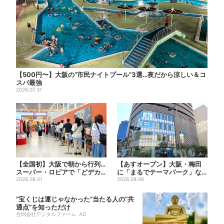
【500円〜】大阪の“市民ナイトプール”3選…夜だから涼しい＆コ
スパ最強
2026.07.31
【全国初】大阪で朝から行列…
【あすオープン】大阪・梅田
スーパー・ロピアで「どデカ
に「まるでテーマパーク」な
抽選会」、開始30分で“1...
2026.08.01
巨大スポーツ店、461ブラン...
2026.08.06
“宝くじは運じゃなかった”当たる人の“共
通点”を知っただけ
合同会社デジタルファーム AD