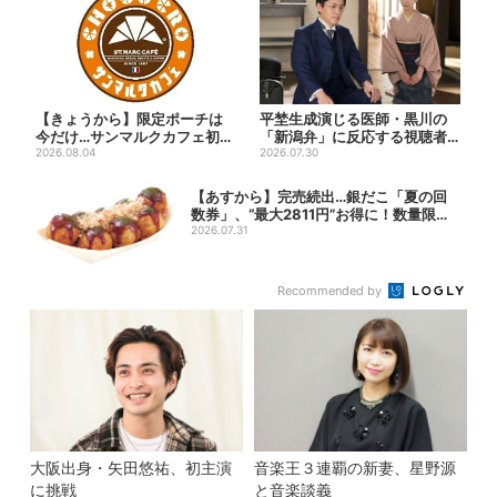
【きょうから】限定ポーチは
平埜生成演じる医師・黒川の
今だけ…サンマルクカフェ初の
「新潟弁」に反応する視聴者
「夏福袋」、実質無料でレア...
2026.08.04
続出「グッときた」
2026.07.30
【あすから】完売続出…銀だこ「夏の回
数券」、“最大2811円”お得に！数量限定
で
2026.07.31
Recommended by
大阪出身・矢田悠祐、初主演
音楽王３連覇の新妻、星野源
に挑戦
と音楽談義