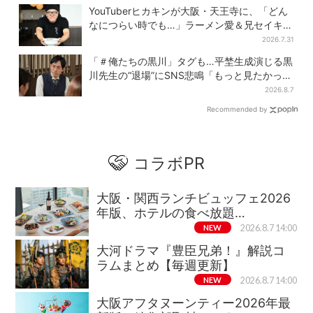
YouTuberヒカキンが大阪・天王寺に、「どん
なにつらい時でも…」ラーメン愛＆兄セイキン
との思い出を語る
2026.7.31
「＃俺たちの黒川」タグも…平埜生成演じる黒
川先生の“退場”にSNS悲鳴「もっと見たかっ
た」
2026.8.7
Recommended by
コラボPR
大阪・関西ランチビュッフェ2026
年版、ホテルの食べ放題…
NEW
2026.8.7 14:00
大河ドラマ『豊臣兄弟！』解説コ
ラムまとめ【毎週更新】
NEW
2026.8.7 14:00
大阪アフタヌーンティー2026年最