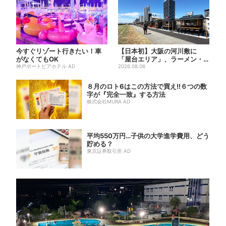
今すぐリゾート行きたい！車
【日本初】大阪の河川敷に
がなくてもOK
「屋台エリア」、ラーメン・
神戸ポートピアホテル AD
焼肉・しゃぶしゃぶ・カフェ
2026.08.06
まで...
８月のロト6はこの方法で買え!!６つの数
字が『完全一致』する方法
株式会社MURA AD
平均550万円…子供の大学進学費用、どう
貯める？
東京証券取引所 AD