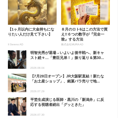
【1ヶ月以内に大金持ちにな
８月のロト6はこの方法で買
りたい人だけ見て下さい】
え!!６つの数字が『完全一
致』する方法
Il Sereno AD
株式会社MURA AD
明智光秀が退場→いよいよ後半戦へ、新キャ
スト続々…「豊臣兄弟！」振り返り＆第30...
2026.08.04
【7月28日オープン】JR大阪駅直結！新たな
「お土産ショップ」、銘菓バラ売りで地...
2026.07.29
平埜生成演じる医師・黒川の「新潟弁」に反
応する視聴者続出「グッときた」
2026.07.30