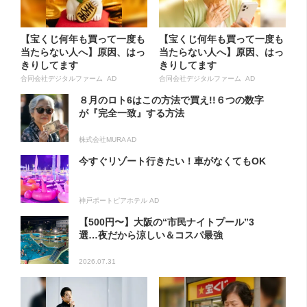
【宝くじ何年も買って一度も
【宝くじ何年も買って一度も
当たらない人へ】原因、はっ
当たらない人へ】原因、はっ
きりしてます
きりしてます
合同会社デジタルファーム AD
合同会社デジタルファーム AD
８月のロト6はこの方法で買え!!６つの数字
が『完全一致』する方法
株式会社MURA AD
今すぐリゾート行きたい！車がなくてもOK
神戸ポートピアホテル AD
【500円〜】大阪の“市民ナイトプール”3
選…夜だから涼しい＆コスパ最強
2026.07.31