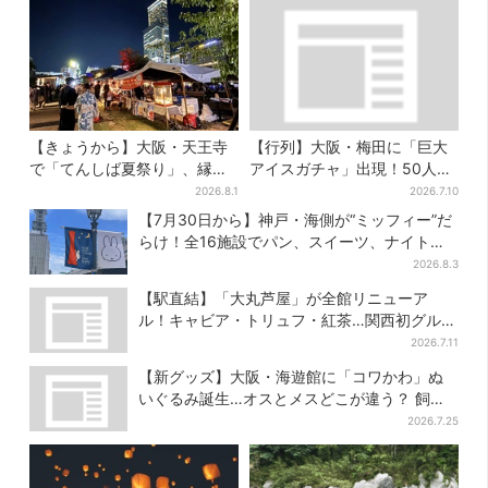
【きょうから】大阪・天王寺
【行列】大阪・梅田に「巨大
で「てんしば夏祭り」、縁日
アイスガチャ」出現！50人以
や盆踊り…涼しいスプラッシ
上が列…初日は即終了、残る
2026.8.1
2026.7.10
ュタイムも！2日間だけ
開催日は？
【7月30日から】神戸・海側が“ミッフィー”だ
らけ！全16施設でパン、スイーツ、ナイトマ
ーケットも
2026.8.3
【駅直結】「大丸芦屋」が全館リニューア
ル！キャビア・トリュフ・紅茶…関西初グルメ
＆焼き菓子も
2026.7.11
【新グッズ】大阪・海遊館に「コワかわ」ぬ
いぐるみ誕生…オスとメスどこが違う？ 飼育
員監修でリアルに再現
2026.7.25