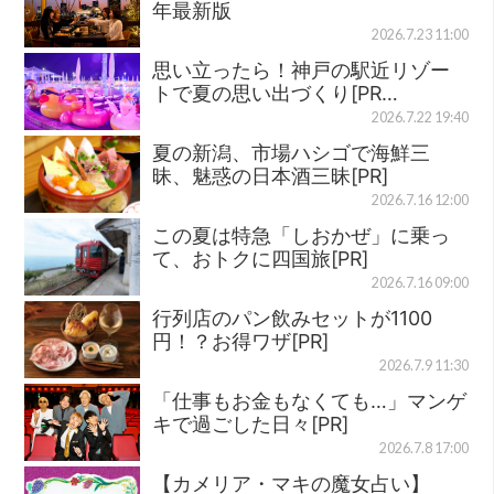
年最新版
2026.7.23 11:00
思い立ったら！神戸の駅近リゾー
トで夏の思い出づくり[PR…
2026.7.22 19:40
夏の新潟、市場ハシゴで海鮮三
昧、魅惑の日本酒三昧[PR]
2026.7.16 12:00
この夏は特急「しおかぜ」に乗っ
て、おトクに四国旅[PR]
2026.7.16 09:00
行列店のパン飲みセットが1100
円！？お得ワザ[PR]
2026.7.9 11:30
「仕事もお金もなくても…」マンゲ
キで過ごした日々[PR]
2026.7.8 17:00
【カメリア・マキの魔女占い】