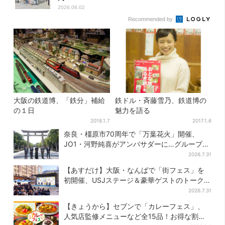
2026.08.02
Recommended by
大阪の鉄道博、「鉄分」補給
鉄ドル・斉藤雪乃、鉄道博の
の１日
魅力を語る
2018.1.7
2017.1.6
奈良・橿原市70周年で「万葉花火」開催、
JO1・河野純喜がアンバサダーに…グループ楽
曲ともシンクロ
2026.7.31
【あすだけ】大阪・なんばで「街フェス」を
初開催、USJステージ＆豪華ゲストのトークシ
ョーも！参加無料で
2026.7.31
【きょうから】セブンで「カレーフェス」、
人気店監修メニューなど全15品！お得な割引