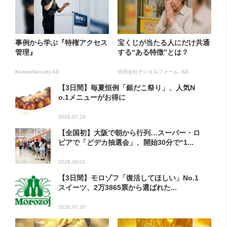
事例から学ぶ『特権アクセス
宝くじが当たる人にだけ共通
管理』
する“ある特徴”とは？
KeeperSecurity AD
合同会社デジタルファーム AD
【3日間】毎夏恒例「銀だこ祭り」、人気N
o.1メニューがお得に
2026.07.29
【全国初】大阪で朝から行列…スーパー・ロ
ピアで「どデカ抽選会」、開始30分で“1...
2026.08.01
【3日間】モロゾフ「復活してほしい」No.1
スイーツ、2万3865票から選ばれた...
2026.07.30