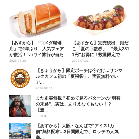
【あすから】「コメダ珈琲
【あすから】完売続出…銀だ
店」で2年ぶり…人気フェア
こ「夏の回数券」、“最大281
が復活！“ハワイ旅行が当た
1円”お得に！数量限定で
る”...
2026.07.28
2026.07.31
【きょうから】限定ポーチは今だけ…サンマ
ルクカフェ初の「夏福袋」、実質無料でレ
ア...
2026.08.04
また史実無視？初めて見るパターンの“明智
の末路”…実は、ありえなくもない！？
【豊...
2026.07.29
【あすから】大阪・なんばで“アイス1万
個”無料配布…2日間限定で、ロッテの人気
商...