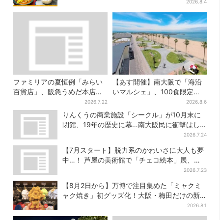
キャンペーンは2週間だけ
2026.8.4
ファミリアの夏恒例「みらい
【あす開催】南大阪で「海沿
百貨店」、阪急うめだ本店で
いマルシェ」、100食限定
開幕…限定グッズを大人買い
「たこ飯」のふるまい＆キッ
2026.7.22
2026.8.6
する人続出
ズ縁日も
りんくうの商業施設「シークル」が10月末に
閉館、19年の歴史に幕…南大阪民に衝撃はし
る
2026.7.24
【7月スタート】脱力系のかわいさに大人も夢
中…！ 芦屋の美術館で「チェコ絵本」展、老
舗文具メーカーのグッズにも注目
2026.7.23
【8月2日から】万博で注目集めた「ミャクミ
ャク焼き」初グッズ化！大阪・梅田だけの新
商品が登場
2026.8.1