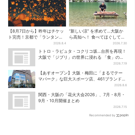
【8月7日から】昨年はチケッ
“新しい涼” を求めて…大阪か
ト完売！京都で「ランタンフ
ら高知へ！ 食べてほぐして
ェス」、最大3500の光が夜空
「仁淀ブルー」でととのう体
2026.8.4
2026.7.30
に…会場には縁日も
験旅【2026夏最新版】
トトロ・ラピュタ・コクリコ坂…台所を再現！
大阪で「ジブリ」の世界に浸れる 「食」の展
示とは？
2026.7.19
【あすオープン】大阪・梅田に「まるでテー
マパーク」な巨大スポーツ店、461ブランド集
結！ 6フロアをまとめて紹介
2026.8.6
関西・大阪の「花火大会2026」、7月・8月・
9月・10月開催まとめ
2026.7.15
Recommended by