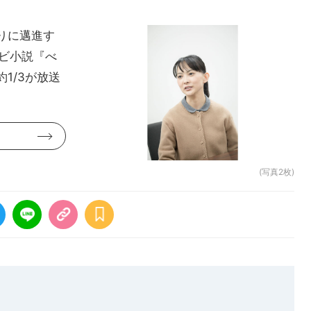
りに邁進す
ビ小説『べ
1/3が放送
(写真2枚)