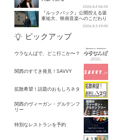
2026.8.4 06:30
『ルックバック』公開控える坂
東祐大、映画音楽へのこだわり
2026.8.3 19:00
ピックアップ
ウラなんばで、どこ行こか〜？
関西のすてき発見！SAVVY
拡散希望！話題のおもしろネタ
関西のヴィーガン・グルテンフ
リー
特別なレストランを予約