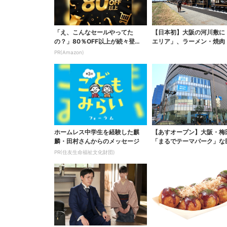
「え、こんなセールやってた
【日本初】大阪の河川敷に
の？」80％OFF以上が続々登
エリア」、ラーメン・焼肉
場！Amazonの本気が...
ぶしゃぶ・カフェまで...
PR(Amazon)
ホームレス中学生を経験した麒
【あすオープン】大阪・梅
麟・田村さんからのメッセージ
「まるでテーマパーク」な
ポーツ店、461ブラン...
PR(住友生命福祉文化財団)