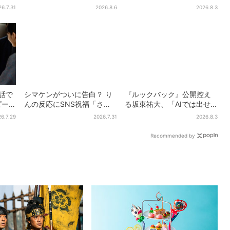
愛＆兄
に混じり“マユリカ”が1位
語る…“日プ女子”からの3年
26.7.31
2026.8.6
2026.8.3
語る
に…お笑いが強すぎる理由と
間と、7人で目指す夢
は
話で
シマケンがついに告白？ り
『ルックバック』公開控え
ピー
んの反応にSNS祝福「さす
る坂東祐大、「AIでは出せ
沢さ
がに伝わったよね？」
ない質感がある」映画音楽
6.7.29
2026.7.31
2026.8.3
へのこだわり
Recommended by