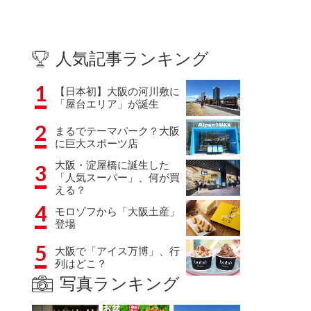
人気記事ランキング
1
【日本初】大阪の河川敷に
「屋台エリア」が誕生
2
まるでテーマパーク？大阪
に巨大スポーツ店
大阪・淀屋橋に誕生した
3
「人気スーパー」、何が買
える？
4
モロゾフから「大阪土産」
登場
5
大阪で「アイス万博」、行
列はどこ？
写真ランキング