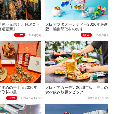
『豊臣兄弟！』解説コラ
大阪アフタヌーンティー2026年最新
毎週更新】
版、編集部取材のおす…
15時間前
15時間前
NEW
NEW
すめの手土産2026年、
大阪ビアガーデン2026年版、注目の
ア取材の最…
食べ飲み放題をピック…
2026.8.6 15:00
2026.8.4 13:00
NEW