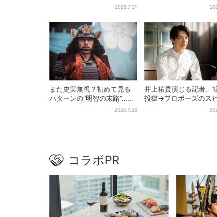
も」、異色バラエティ『し
い時でも…」ラーメン
2026.7.31
20
んごの芽』で感じた読売テ
セイキンとの思い出を
レビの“パンク精神”
また史実無視？初めて見る
井上祐貴演じる記者、1
パターンの“明智の末路”…実
投獄→プロポーズのス
は、ありえなくもない！？
ド感に視聴者驚き「横
2026.7.29
202
【豊臣兄弟】
んだけ怒涛すぎる」
コラボPR