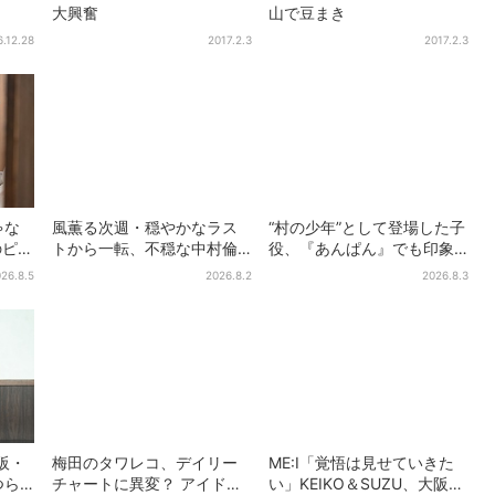
大興奮
山で豆まき
6.12.28
2017.2.3
2017.2.3
ゃな
風薫る次週・穏やかなラス
“村の少年”として登場した子
のピン
トから一転、不穏な中村倫
役、『あんぱん』でも印象
ベス
也の登場に視聴者期待「い
的だった…視聴者驚き「どう
26.8.5
2026.8.2
2026.8.3
者歓
よいよ登場だ」
りで演技上手だと」
大阪・
梅田のタワレコ、デイリー
ME:I「覚悟は見せていきた
つら
チャートに異変？ アイドル
い」KEIKO＆SUZU、大阪で