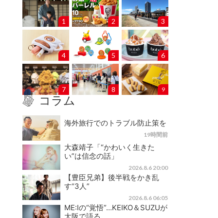
1
2
3
4
5
6
7
8
9
コラム
海外旅行でのトラブル防止策を
19時間前
大森靖子「“かわいく生きた
い”は信念の話」
2026.8.6 20:00
【豊臣兄弟】後半戦をかき乱
す“3人”
2026.8.6 06:05
ME:Iの“覚悟”…KEIKO＆SUZUが
大阪で語る