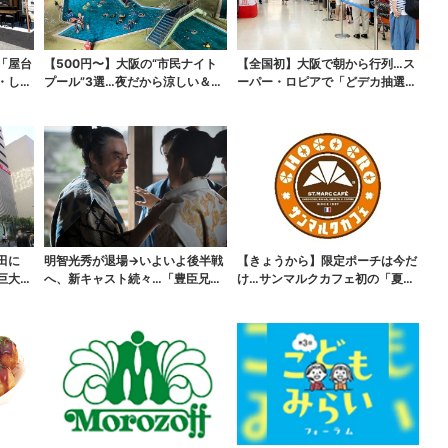
「屋台
【500円〜】大阪の“市民ナイト
【全国初】大阪で朝から行列…ス
・しゃ
プール”3選…夜だから涼しい＆コ
ーパー・ロピアで「どデカ抽選
スパ最強
会」、開始30分で“1...
田に
明智光秀が退場→いよいよ後半戦
【きょうから】限定ポーチは今だ
巨大ス
へ、新キャスト続々…「豊臣兄
け…サンマルクカフェ初の「夏福
弟！」振り返り＆第30...
袋」、実質無料でレア...