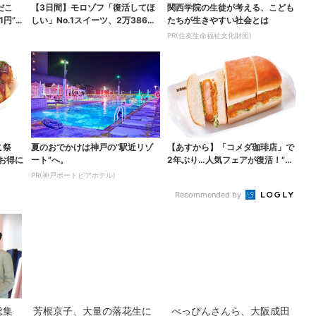
だこ
【3日間】モロゾフ「復活してほ
関西学院の生徒が考える、こども
1円”お
しい」No.1スイーツ、2万3865
たちが生きやすい社会とは
票から選ばれた...
PR(住友生命福祉文化財団)
こ祭
夏のおでかけは神戸の”駅近リゾ
【あすから】「コメダ珈琲店」で
がお得に
ート”へ。
2年ぶり…人気フェアが復活！“ハ
ワイ旅行が当たる”...
PR(神戸ポートピアホテル)
Recommended by
総集
芳根京子、大量の落花生に
べっぴんさんら、大阪成田