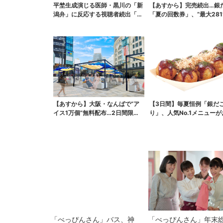
平埜生成演じる医師・黒川の「新
【あすから】完売続出…銀
潟弁」に反応する視聴者続出「グ
「夏の回数券」、“最大281
ッときた」
得に！数量限定で
【あすから】大阪・なんばで“ア
【3日間】毎夏恒例「銀だ
イス1万個”無料配布…2日間限定
り」、人気No.1メニュー
で、ロッテの人気商...
「べっぴんさん」バス、神
「べっぴんさん」年末