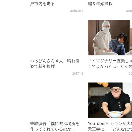
戸市内を走る
編＆年始挨拶
2016.10.3
201
べっぴんさん４人、晴れ着
「イマジナリー直美じ
姿で新年挨拶
くてよかった…」りん
チに駆けつける直美、
2017.1.3
20
トなタイミングに視聴
喜
香取慎吾「僕に遊ぶ場所を
YouTuberヒカキンが
作ってくれているのか
天王寺に、「どんなに