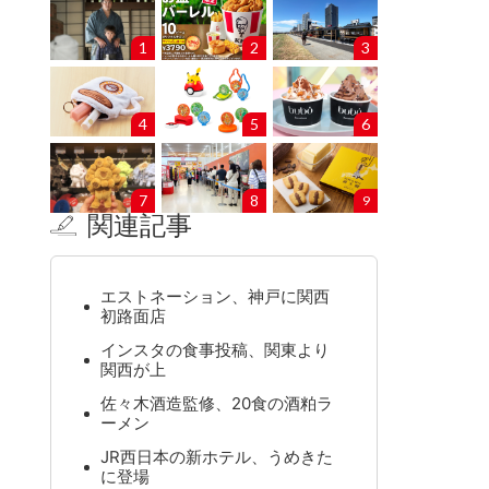
1
2
3
4
5
6
7
8
9
関連記事
エストネーション、神戸に関西
初路面店
インスタの食事投稿、関東より
関西が上
佐々木酒造監修、20食の酒粕ラ
ーメン
JR西日本の新ホテル、うめきた
に登場