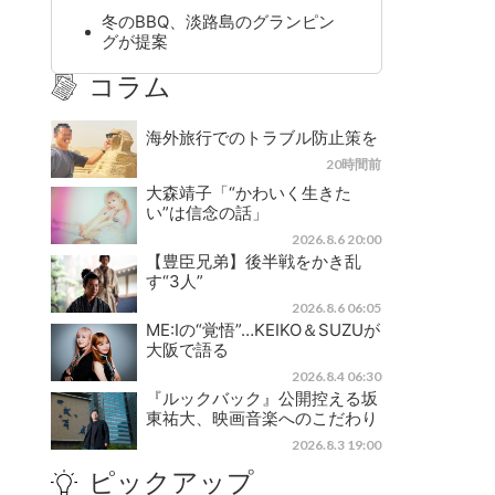
冬のBBQ、淡路島のグランピン
グが提案
コラム
海外旅行でのトラブル防止策を
20時間前
大森靖子「“かわいく生きた
い”は信念の話」
2026.8.6 20:00
【豊臣兄弟】後半戦をかき乱
す“3人”
2026.8.6 06:05
ME:Iの“覚悟”…KEIKO＆SUZUが
大阪で語る
2026.8.4 06:30
『ルックバック』公開控える坂
東祐大、映画音楽へのこだわり
2026.8.3 19:00
ピックアップ