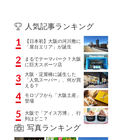
人気記事ランキング
1
【日本初】大阪の河川敷に
「屋台エリア」が誕生
2
まるでテーマパーク？大阪
に巨大スポーツ店
大阪・淀屋橋に誕生した
3
「人気スーパー」、何が買
える？
4
モロゾフから「大阪土産」
登場
5
大阪で「アイス万博」、行
列はどこ？
写真ランキング